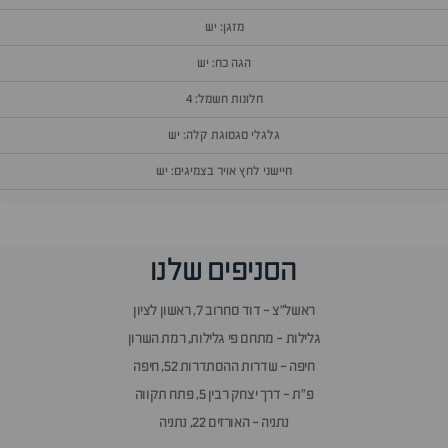
מזגן: יש
הגה כח: יש
חלונות חשמל: 4
גלגלי סגסוגת קלה: יש
חיישני לחץ אויר בצמיגים: יש
וף
הסניפים שלנו
זור
אלות
ראשל״צ - דוד סחרוב 7, ראשון לציון
תשובות
גלילות - מתחם פי גלילות, רמת השרון
חיפה - שדרות ההסתדרות 52, חיפה
פ״ת - דרך יצחק רבין 5, פתח תקווה
נתניה - האורזים 22, נתניה