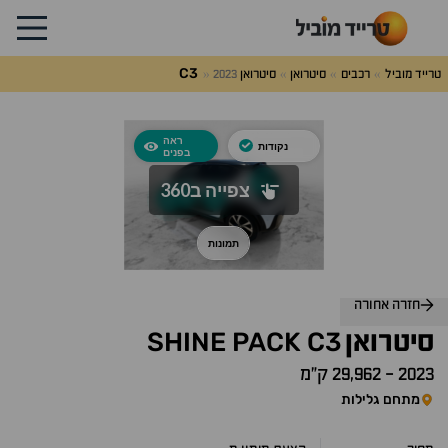
C3
טרייד מוביל
רכבים
סיטרואן
סיטרואן
2023
לג
על
אלות
תשובות
חזרה אחורה
SHINE
PACK
C3
סיטרואן
2023
-
29,962 ק״מ
מתחם גלילות