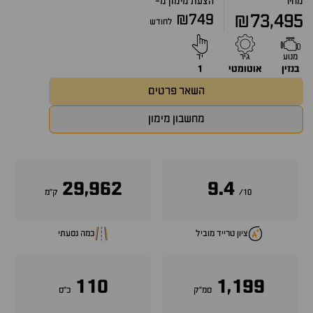
מחיר
הצעת מימון מ-
₪749
₪73,495
לחודש
מנוע
גיר
יד
בנזין
אוטומטי
1
השאר פרטים
מחשבון מימון
29,962
9.4
10/
ק״מ
ציון טרייד מוביל
כמה נסעתי
110
1,199
סמ״ק
כ״ס