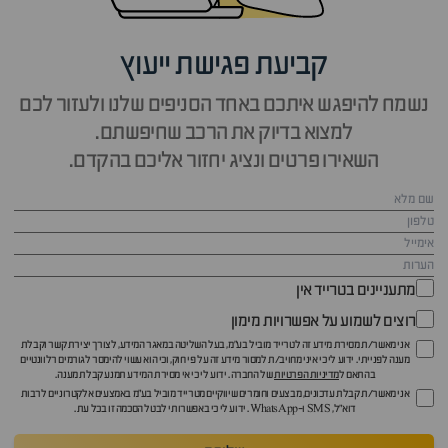
קביעת פגישת ייעוץ
נשמח להיפגש איתכם באחד הסניפים שלנו ולעזור לכם
למצוא בדיוק את הרכב שחיפשתם.
השאירו פרטים ונציג יחזור אליכם בהקדם.
מתעניינים בטרייד אין
רוצים לשמוע על אפשרויות מימון
אני מאשר/ת מסירת מידע זה לטרייד מוביל בע"מ, בעל השליטה במאגר המידע, לצורך יצירת קשר וקבלת
מענה לפנייתי. ידוע לי כי איני מחויב/ת למסור מידע זה על פי חוק, וכי הוא עשוי להימסר לגורמים רלוונטיים
בהתאם ל
מדיניות הפרטיות
של החברה. ידוע לי כי אי מסירת המידע תמנע קבלת מענה.
אני מאשר/ת קבלת עדכונים, מבצעים וחומרים שיווקיים מטרייד מוביל בע"מ באמצעים אלקטרוניים לרבות
דוא״ל, SMS ו-WhatsApp. ידוע לי כי באפשרותי לבטל הסכמה זו בכל עת.