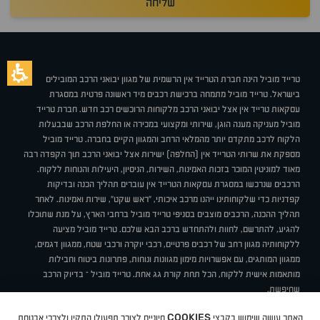
שליחה
טרייד מוביל הינה חברת הטרייד אין הרשמית של מגוון יבואני הרכב המובילים
בישראל. טרייד מוביל מתמחה ברכישת רכבים מיד ראשונה פרטית במסגרת
עסקאות טרייד אין אצל יבואני הרכב מלקוחות הרוכשים רכב חדש. חברת טרייד
מוביל מעניקה מענה הוגן, שירותי ומקצועי במכירה או החלפת הרכב שבבעלות
הלקוח לרכב מתקדם יותר מהמלאי הרחב והמגוון הקיים בחברה. טרייד מוביל
מספקת את שרותי הטרייד אין (החלפה) ישירות אצל יבואני הרכב תוך הקפדה רבה
מאוד למוניטין המוכר בזכות האמינות, השירות, הניסיון, היעילות והנוחות ללקוח.
הרכבים שנרכשו במסגרת עסקאות הטרייד אין עוברים תהליך הכנה ובדיקות
קפדניות כדי שלקוחותינו ייהנו מרכב איכותי, "ראש שקט", שירות ואמינות. לאחר
תהליך ההכנה, הרכבים מוצבים בסניפי טרייד מוביל ברחבי הארץ, על מנת שתוכלו
להגיע, להתרשם, לחוות ולהתחדש ברכב הבא שלכם. טרייד מוביל מציעה
ללקוחותיה מגוון רחב של רכבים פרטיים, רכבי יוקרה ורכבי שטח, ממגוון דגמים,
ממגוון המותגים, עם אפשרויות מימון מגוונות ונוחות, פתרונות ביטוח וחבילות
מותאמות אישית ללקוח, הכל תחת קורת גג אחת. טרייד מוביל – בדיוק הרכב
שחיפשת.
אודות
סניפים
טרייד מוביל בעיתונות
תנאי שימוש
מדיניות פרטיות
COOKIES
האתר עושה שימוש בקבצי
חיוניים לצורך תפעולו התקין ולצרכי אבטחת
BUY BACK
תקנון
מבצעים
מגזין טרייד מוביל
איך זה עובד?
דרושים