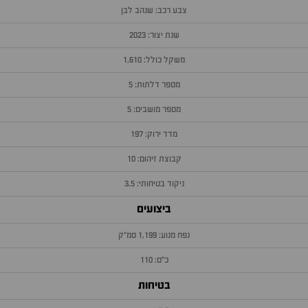
צבע רכב: שנהב לבן
שנת יצור: 2023
משקל כולל: 1,610
מספר דלתות: 5
מספר מושבים: 5
מדד ירוק: 197
קבוצת זיהום: 10
ניקוד בטיחותי: 3.5
ביצועים
נפח מנוע: 1,199 סמ״ק
כ״ס: 110
בטיחות