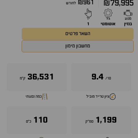
₪961
₪79,995
לחודש
מנוע
גיר
יד
בנזין
אוטומטי
1
השאר פרטים
מחשבון מימון
36,531
9.4
10/
ק״מ
ציון טרייד מוביל
כמה נסעתי
110
1,199
סמ״ק
כ״ס