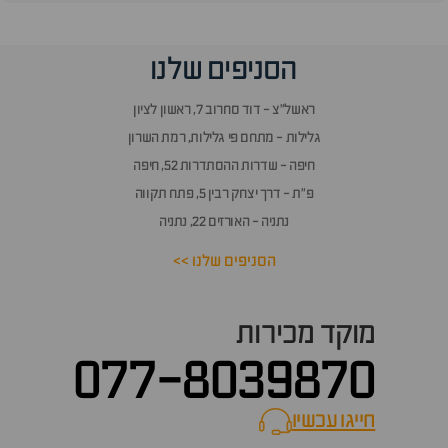
וף
הסניפים שלנו
זור
אלות
ראשל״צ - דוד סחרוב 7, ראשון לציון
תשובות
גלילות - מתחם פי גלילות, רמת השרון
חיפה - שדרות ההסתדרות 52, חיפה
פ״ת - דרך יצחק רבין 5, פתח תקווה
נתניה - האורזים 22, נתניה
הסניפים שלנו >>
מוקד מכירות
077-8039870
חייגו עכשיו
call now