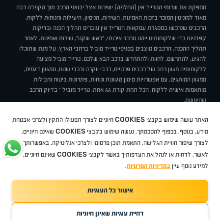
מספקת את שרותי הטרייד אין (החלפה) ישירות אצל יבואני הרכב תוך הקפדה רבה
מאוד למוניטין המוכר בזכות האמינות, השירות, הניסיון, היעילות והנוחות ללקוח.
הרכבים שנרכשו במסגרת עסקאות הטרייד אין עוברים תהליך הכנה ובדיקות
קפדניות כדי שלקוחותינו ייהנו מרכב איכותי, "ראש שקט", שירות ואמינות. לאחר
תהליך ההכנה, הרכבים מוצבים בסניפי טרייד מוביל ברחבי הארץ, על מנת שתוכלו
להגיע, להתרשם, לחוות ולהתחדש ברכב הבא שלכם. טרייד מוביל מציעה
ללקוחותיה מגוון רחב של רכבים פרטיים, רכבי יוקרה ורכבי שטח, ממגוון דגמים,
ממגוון המותגים, עם אפשרויות מימון מגוונות ונוחות, פתרונות ביטוח וחבילות
מותאמות אישית ללקוח, הכל תחת קורת גג אחת. טרייד מוביל – בדיוק הרכב
שחיפשת.
אודות
סניפים
טרייד מוביל בעיתונות
תנאי שימוש
מדיניות פרטיות
COOKIES
האתר עושה שימוש בקבצי
חיוניים לצורך תפעולו התקין ולצרכי אבטחת
BUY BACK
תקנון
מבצעים
מגזין טרייד מוביל
איך זה עובד?
דרושים
COOKIES
ניהול העדפות עוגיות
מידע. בנוסף, בכפוף להסכמתך, נעשה שימוש בקבצי
שאינם חיוניים,
לצורך שיפור חוויית הגלישה, התאמת תוכן פרסומי ולצרכי אנליטיקה. באפשרותך
COOKIES
לאשר, לדחות או לנהל את העדפותיך באשר לקבצי
שאינם חיוניים.
קיה
סיטרואן
אופל
פיג'ו
MG
Geely
מזדה
בי ווי די
צ'רי
טסלה
ניסאן
טויוטה
דאצ'יה
פולקסווגן
טסלה
ג'יפ
ב מ וו
לקסוס
אאודי
סקודה
יונדאי
רנו
שברולט
סיאט
מיצובישי
סוזוקי
הונדה
סובארו
סרס
אקספנג
למידע נוסף עיין
במדיניות הפרטיות
.
אישור כל העוגיות
TradeMobile instagram
TradeMobile facebook
TradeMobile youtube
Developed by Media Maven
דחיית עוגיות שאינן חיוניות
©
כל הזכויות שמורות טרייד מוביל
2026