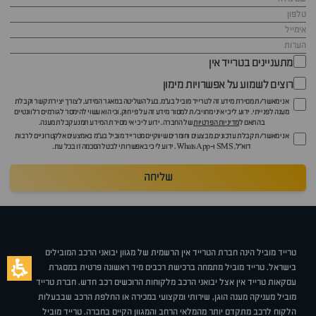
מתעניינים בטרייד אין
רוצים לשמוע על אפשרויות מימון
אני מאשר/ת מסירת מידע זה לטרייד מוביל בע"מ, בעל השליטה במאגר המידע, לצורך יצירת קשר וקבלת
מענה לפנייתי. ידוע לי כי איני מחויב/ת למסור מידע זה על פי חוק, וכי הוא עשוי להימסר לגורמים רלוונטיים
בהתאם ל
מדיניות הפרטיות
של החברה. ידוע לי כי אי מסירת המידע תמנע קבלת מענה.
אני מאשר/ת קבלת עדכונים, מבצעים וחומרים שיווקיים מטרייד מוביל בע"מ באמצעים אלקטרוניים לרבות
דוא״ל, SMS ו-WhatsApp. ידוע לי כי באפשרותי לבטל הסכמה זו בכל עת.
שליחה
טרייד מוביל הינה חברת הטרייד אין הרשמית של מגוון יבואני הרכב המובילים
בישראל. טרייד מוביל מתמחה ברכישת רכבים מיד ראשונה פרטית במסגרת
עסקאות טרייד אין אצל יבואני הרכב מלקוחות הרוכשים רכב חדש. חברת טרייד
מוביל מעניקה מענה הוגן, שירותי ומקצועי במכירה או החלפת הרכב שבבעלות
הלקוח לרכב מתקדם יותר מהמלאי הרחב והמגוון הקיים בחברה. טרייד מוביל