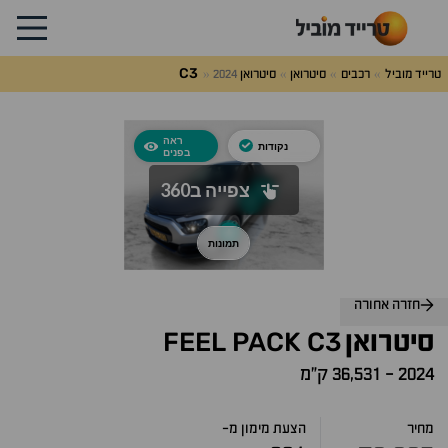
C3
טרייד מוביל
רכבים
סיטרואן
סיטרואן
2024
לג
על
אלות
תשובות
חזרה אחורה
FEEL
PACK
C3
סיטרואן
2024
-
36,531 ק״מ
מחיר
הצעת מימון מ-