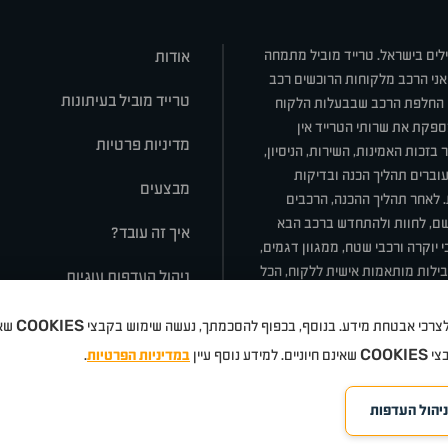
ילים בישראל. טרייד מוביל מתמחה
אודות
אני הרכב מלקוחות הרוכשים רכב
טרייד מוביל בעיתונות
או החלפת הרכב שבבעלות הלקוח
ספקת את שרותי הטרייד אין
מדיניות פרטיות
בזכות האמינות, השירות, הניסיון,
וברים תהליך הכנה ובדיקות
מבצעים
ת. לאחר תהליך ההכנה, הרכבים
רשם, לחוות ולהתחדש ברכב הבא
איך זה עובד?
 יוקרה ורכבי שטח, ממגוון דגמים,
חבילות מותאמות אישית ללקוח, הכל
ניהול העדפות עוגיות
COOKIES
 ולצרכי אבטחת מידע. בנוסף, בכפוף להסכמתך, נעשה שימוש בקבצי
שאי
סלה
ניסאן
טויוטה
דאצ'יה
פולקסווגן
טסלה
ג'יפ
ב מ וו
לקסוס
אאודי
סקודה
יונדאי
רנו
שברו
COOKIES
בצי
שאינם חיוניים. למידע נוסף עיין
במדיניות הפרטיות
.
ניהול העדפות
©
eloped by Media Maven
כל הזכויות שמורות טרייד מוביל
אתרים
2026