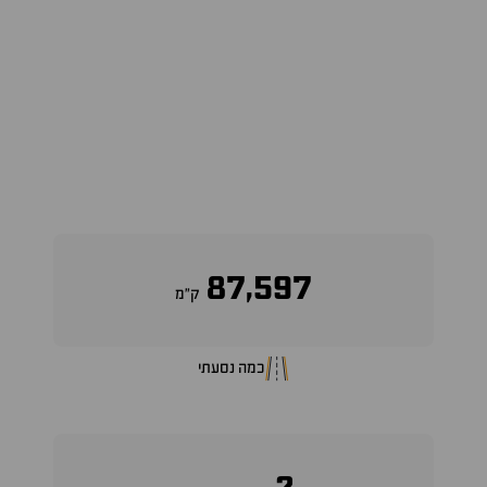
87,597
ק״מ
כמה נסעתי