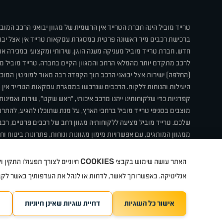
טרייד מוביל הינה חברת הטרייד אין הרשמית של מגוון יבואני הרכב המוב
ברכישת רכבים מיד ראשונה פרטית במסגרת עסקאות טרייד אין אצל יבו
חדש. חברת טרייד מוביל מעניקה מענה הוגן, שירותי ומקצועי במכירה 
לרכב מתקדם יותר מהמלאי הרחב והמגוון הקיים בחברה. טרייד מוביל מ
(החלפה) ישירות אצל יבואני הרכב תוך הקפדה רבה מאוד למוניטין המוכר 
היעילות והנוחות ללקוח. הרכבים שנרכשו במסגרת עסקאות הטרייד אין ע
קפדניות כדי שלקוחותינו ייהנו מרכב איכותי, "ראש שקט", שירות ואמינו
מוצבים בסניפי טרייד מוביל ברחבי הארץ, על מנת שתוכלו להגיע, להת
שלכם. טרייד מוביל מציעה ללקוחותיה מגוון רחב של רכבים פרטיים, רכבי
ממגוון המותגים, עם אפשרויות מימון מגוונות ונוחות, פתרונות ביטוח ו
תחת קורת גג אחת. טרייד מוביל – בדיוק הרכב שחיפשת.
COOKIES
האתר עושה שימוש בקבצי
חיוניים לצורך תפעולו התקין
קיה
סיטרואן
אופל
פיג'ו
MG
Geely
מזדה
בי ווי די
צ'רי
ט
אנליטיקה. באפשרותך לאשר, לדחות או לנהל את העדפותיך באשר לק
אישור כל העוגיות
דחיית עוגיות שאינן חיוניות
TradeMobile instagram
ריגו מרקטינג - קידום 
TradeMobile facebook
TradeMobile youtube