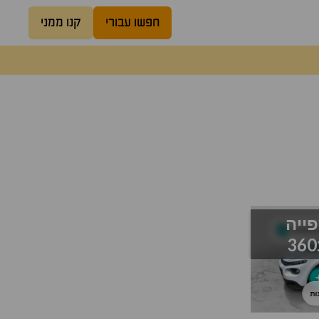
חפשו עבורי
קנו ממני