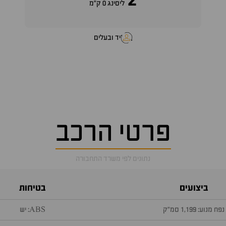
2
ליסינג 0 ק"מ
יד ובעלים
פרטי הרכב
נתונים לפי משרד התחבורה
ביצועים
בטיחות
נפח מנוע: 1,199 סמ״ק
ABS: יש