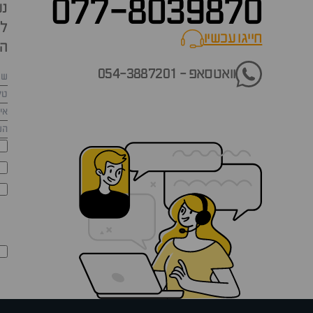
077-8039870
נש
למ
חייגו עכשיו
call now
הש
וואטסאפ - 054-3887201