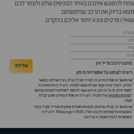
מח להיפגש איתכם באחד הסניפים שלנו ולעזור לכם
צוא בדיוק את הרכב שחיפשתם.
אירו פרטים ונציג יחזור אליכם בהקדם.
מתעניינים בטרייד אין
שליחה
רוצים לשמוע על אפשרויות מימון
אני מאשר/ת מסירת מידע זה לטרייד מוביל בע"מ, בעל השליטה במאגר
המידע, לצורך יצירת קשר וקבלת מענה לפנייתי. ידוע לי כי איני מחויב/ת
למסור מידע זה על פי חוק, וכי הוא עשוי להימסר לגורמים רלוונטיים בהתאם
ל
מדיניות הפרטיות
של החברה. ידוע לי כי אי מסירת המידע תמנע קבלת
מענה.
אני מאשר/ת קבלת עדכונים, מבצעים וחומרים שיווקיים מטרייד מוביל בע"מ
באמצעים אלקטרוניים לרבות דוא״ל, SMS ו-WhatsApp. ידוע לי כי
באפשרותי לבטל הסכמה זו בכל עת.