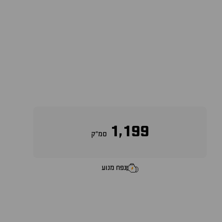
1,199
סמ״ק
נפח מנוע