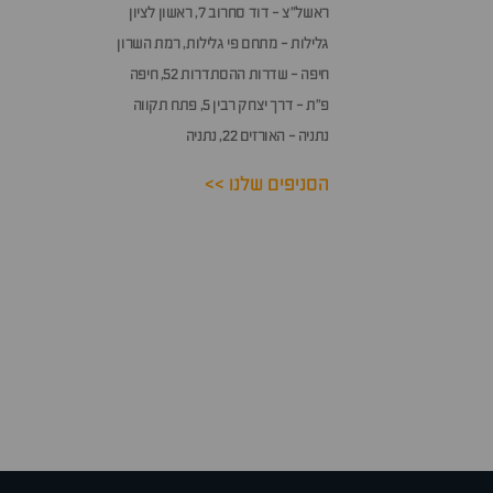
ראשל״צ - דוד סחרוב 7, ראשון לציון
גלילות - מתחם פי גלילות, רמת השרון
חיפה - שדרות ההסתדרות 52, חיפה
פ״ת - דרך יצחק רבין 5, פתח תקווה
נתניה - האורזים 22, נתניה
הסניפים שלנו >>