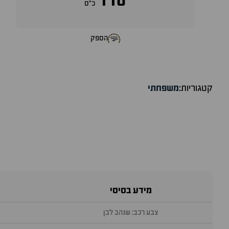
110
כ״ס
הספק
קטגוריות:
משפחתי
מידע בסיסי
צבע רכב: שנהב לבן