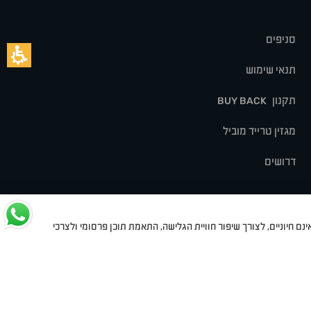
סניפים
תנאי שימוש
תקנון
BUY BACK
מגזין טרייד מוביל
דרושים
נם חיוניים, לצורך שיפור חוויית הגלישה, התאמת תוכן פרסומי ולצרכי
לט
סיאט
מיצובישי
סוזוקי
הונדה
סובארו
סרס
אקספנג
Dev