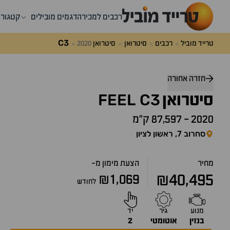
רכבים למכירה
דגמים מובילים
קטגורי
C3
טרייד מוביל
רכבים
סיטרואן
סיטרואן
2020
דלג
מעל
חזרה אחורה
שאלות
FEEL
C3
ותשובות
סיטרואן
2020
-
87,597 ק״מ
סחרוב 7, ראשון לציון
מחיר
הצעת מימון מ-
₪40,495
₪1,069
לחודש
מנוע
גיר
יד
בנזין
אוטומטי
2