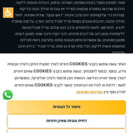
מאוד למוניטין המוכר בזכות האמינות, השירות, הניסיון, היעילות והנוחות ללקוח.
הרכבים שנרכשו במסגרת עסקאות הטרייד אין עוברים תהליך הכנה ובדיקות
קפדניות כדי שלקוחותינו ייהנו מרכב איכותי, "ראש שקט", שירות ואמינות. לאחר
תהליך ההכנה, הרכבים מוצבים בסניפי טרייד מוביל ברחבי הארץ, על מנת שתוכלו
להגיע, להתרשם, לחוות ולהתחדש ברכב הבא שלכם. טרייד מוביל מציעה
ללקוחותיה מגוון רחב של רכבים פרטיים, רכבי יוקרה ורכבי שטח, ממגוון דגמים,
ממגוון המותגים, עם אפשרויות מימון מגוונות ונוחות, פתרונות ביטוח וחבילות
מותאמות אישית ללקוח, הכל תחת קורת גג אחת. טרייד מוביל – בדיוק הרכב
שחיפשת.
אודות
סניפים
טרייד מוביל בעיתונות
תנאי שימוש
מדיניות פרטיות
COOKIES
האתר עושה שימוש בקבצי
חיוניים לצורך תפעולו התקין ולצרכי אבטחת
BUY BACK
תקנון
מבצעים
מגזין טרייד מוביל
איך זה עובד?
דרושים
COOKIES
ניהול העדפות עוגיות
מידע. בנוסף, בכפוף להסכמתך, נעשה שימוש בקבצי
שאינם חיוניים,
לצורך שיפור חוויית הגלישה, התאמת תוכן פרסומי ולצרכי אנליטיקה. באפשרותך
COOKIES
לאשר, לדחות או לנהל את העדפותיך באשר לקבצי
שאינם חיוניים.
קיה
סיטרואן
אופל
פיג'ו
MG
Geely
מזדה
בי ווי די
צ'רי
טסלה
ניסאן
טויוטה
דאצ'יה
פולקסווגן
טסלה
ג'יפ
ב מ וו
לקסוס
אאודי
סקודה
יונדאי
רנו
שברולט
סיאט
מיצובישי
סוזוקי
הונדה
סובארו
סרס
אקספנג
למידע נוסף עיין
במדיניות הפרטיות
.
אישור כל העוגיות
TradeMobile instagram
TradeMobile facebook
TradeMobile youtube
Developed by Media Maven
דחיית עוגיות שאינן חיוניות
©
כל הזכויות שמורות טרייד מוביל
2026
ריגו מרקטינג - קידום אתרים