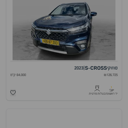
S
CROSS
סוזוקי
|
2023
-
₪126,725
64,000 ק"מ
1
יד ראשונה
בעלות פרטית