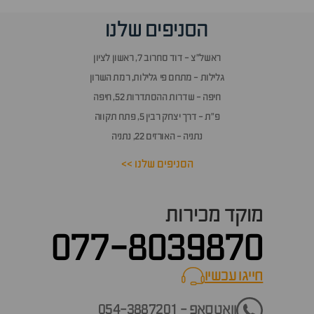
הסניפים שלנו
ראשל״צ - דוד סחרוב 7, ראשון לציון
גלילות - מתחם פי גלילות, רמת השרון
חיפה - שדרות ההסתדרות 52, חיפה
פ״ת - דרך יצחק רבין 5, פתח תקווה
נתניה - האורזים 22, נתניה
הסניפים שלנו >>
מוקד מכירות
077-8039870
חייגו עכשיו
call now
וואטסאפ - 054-3887201