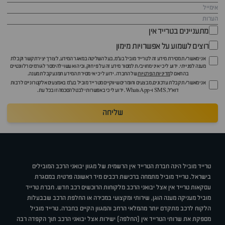
מתעניינים בטרייד אין
רוצים לשמוע על אפשרויות מימון
אני מאשר/ת מסירת מידע זה לטרייד מוביל בע"מ, בעל השליטה במאגר המידע, לצורך יצירת קשר וקבלת
מענה לפנייתי. ידוע לי כי איני מחויב/ת למסור מידע זה על פי חוק, וכי הוא עשוי להימסר לגורמים רלוונטיים
בהתאם ל
מדיניות הפרטיות
של החברה. ידוע לי כי אי מסירת המידע תמנע קבלת מענה.
אני מאשר/ת קבלת עדכונים, מבצעים וחומרים שיווקיים מטרייד מוביל בע"מ באמצעים אלקטרוניים לרבות
דוא״ל, SMS ו-WhatsApp. ידוע לי כי באפשרותי לבטל הסכמה זו בכל עת.
שליחה
טרייד מוביל הינה חברת הטרייד אין הרשמית של מגוון יבואני הרכב המובילים
בישראל. טרייד מוביל מתמחה ברכישת רכבים מיד ראשונה פרטית במסגרת
עסקאות טרייד אין אצל יבואני הרכב מלקוחות הרוכשים רכב חדש. חברת טרייד
מוביל מעניקה מענה הוגן, שירותי ומקצועי במכירה או החלפת הרכב שבבעלות
הלקוח לרכב מתקדם יותר מהמלאי הרחב והמגוון הקיים בחברה. טרייד מוביל
מספקת את שרותי הטרייד אין (החלפה) ישירות אצל יבואני הרכב תוך הקפדה רבה