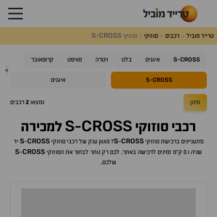
S
CROSS
טרייד מוביל
רכבים
סוזוקי
סוזוקי
-
S
CROSS
-
איגניס
בלנו
ויטרה
סוויפט
קרוסאובר
>
S
CROSS
-
איגניס
סינון
נמצאו
2
רכבים
S
CROSS
רכבי
סוזוקי
-
למכירה
S
CROSS
S
CROSS
מתעניינים ברכישת
סוזוקי
-
? מגוון ענק של רכבי
סוזוקי
-
יד
S
CROSS
שניה ו 0 ק"מ זמינים לרכישה באתר, לכם רק נותר לבחור את ה
סוזוקי
-
שלכם.