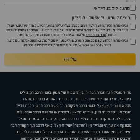
מתעניינים בטרייד אין
רוצים לשמוע על אפשרויות מימון
אני מאשר/ת מסירת מידע זה לטרייד מוביל בע"מ, בעל השליטה במאגר המידע, לצורך יצירת קשר וקבלת
מענה לפנייתי. ידוע לי כי איני מחויב/ת למסור מידע זה על פי חוק, וכי הוא עשוי להימסר לגורמים רלוונטיים
בהתאם ל
מדיניות הפרטיות
של החברה. ידוע לי כי אי מסירת המידע תמנע קבלת מענה.
אני מאשר/ת קבלת עדכונים, מבצעים וחומרים שיווקיים מטרייד מוביל בע"מ באמצעים אלקטרוניים לרבות
דוא״ל, SMS ו-WhatsApp. ידוע לי כי באפשרותי לבטל הסכמה זו בכל עת.
שליחה
טרייד מוביל הינה חברת הטרייד אין הרשמית של מגוון יבואני הרכב המובילים
בישראל. טרייד מוביל מתמחה ברכישת רכבים מיד ראשונה פרטית במסגרת
עסקאות טרייד אין אצל יבואני הרכב מלקוחות הרוכשים רכב חדש. חברת טרייד
מוביל מעניקה מענה הוגן, שירותי ומקצועי במכירה או החלפת הרכב שבבעלות
הלקוח לרכב מתקדם יותר מהמלאי הרחב והמגוון הקיים בחברה. טרייד מוביל
מספקת את שרותי הטרייד אין (החלפה) ישירות אצל יבואני הרכב תוך הקפדה רבה
מאוד למוניטין המוכר בזכות האמינות, השירות, הניסיון, היעילות והנוחות ללקוח.
הרכבים שנרכשו במסגרת עסקאות הטרייד אין עוברים תהליך הכנה ובדיקות