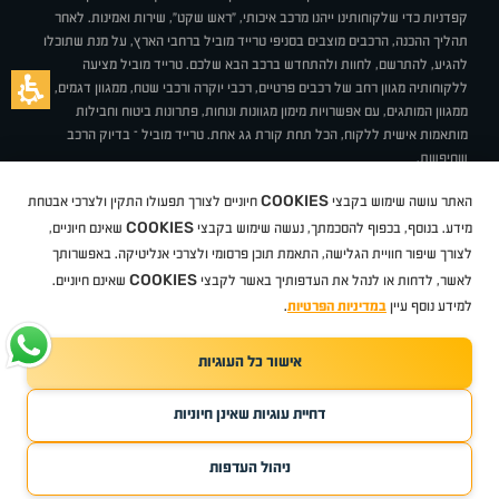
קפדניות כדי שלקוחותינו ייהנו מרכב איכותי, "ראש שקט", שירות ואמינות. לאחר
תהליך ההכנה, הרכבים מוצבים בסניפי טרייד מוביל ברחבי הארץ, על מנת שתוכלו
להגיע, להתרשם, לחוות ולהתחדש ברכב הבא שלכם. טרייד מוביל מציעה
ללקוחותיה מגוון רחב של רכבים פרטיים, רכבי יוקרה ורכבי שטח, ממגוון דגמים,
ממגוון המותגים, עם אפשרויות מימון מגוונות ונוחות, פתרונות ביטוח וחבילות
מותאמות אישית ללקוח, הכל תחת קורת גג אחת. טרייד מוביל – בדיוק הרכב
שחיפשת.
אודות
סניפים
טרייד מוביל בעיתונות
תנאי שימוש
מדיניות פרטיות
COOKIES
האתר עושה שימוש בקבצי
חיוניים לצורך תפעולו התקין ולצרכי אבטחת
BUY BACK
תקנון
מבצעים
מגזין טרייד מוביל
איך זה עובד?
דרושים
COOKIES
ניהול העדפות עוגיות
מידע. בנוסף, בכפוף להסכמתך, נעשה שימוש בקבצי
שאינם חיוניים,
לצורך שיפור חוויית הגלישה, התאמת תוכן פרסומי ולצרכי אנליטיקה. באפשרותך
COOKIES
לאשר, לדחות או לנהל את העדפותיך באשר לקבצי
שאינם חיוניים.
קיה
סיטרואן
אופל
פיג'ו
MG
Geely
מזדה
בי ווי די
צ'רי
טסלה
ניסאן
טויוטה
דאצ'יה
פולקסווגן
טסלה
ג'יפ
ב מ וו
לקסוס
אאודי
סקודה
יונדאי
רנו
שברולט
סיאט
מיצובישי
סוזוקי
הונדה
סובארו
סרס
אקספנג
למידע נוסף עיין
במדיניות הפרטיות
.
אישור כל העוגיות
TradeMobile instagram
TradeMobile facebook
TradeMobile youtube
Developed by Media Maven
דחיית עוגיות שאינן חיוניות
©
כל הזכויות שמורות טרייד מוביל
2026
ריגו מרקטינג - קידום אתרים
ניהול העדפות
חפשו עבורי
קנו ממני