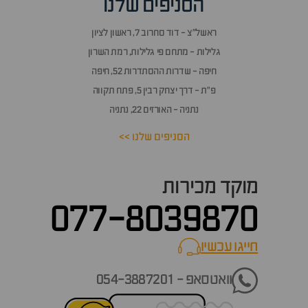
הסניפים שלנו
ראשל״צ - דוד סחרוב 7, ראשון לציון
גלילות - מתחם פי גלילות, רמת השרון
חיפה - שדרות ההסתדרות 52, חיפה
פ״ת - דרך יצחק רבין 5, פתח תקווה
נתניה - האורזים 22, נתניה
הסניפים שלנו >>
מוקד מכירות
077-8039870
חייגו עכשיו
call now
וואטסאפ - 054-3887201