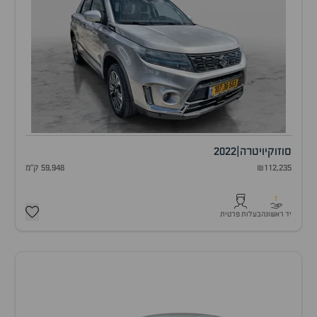
סוזוקי
ויטרה
|
2022
₪112,235
59,948 ק"מ
1
יד ראשונה
בעלות פרטית