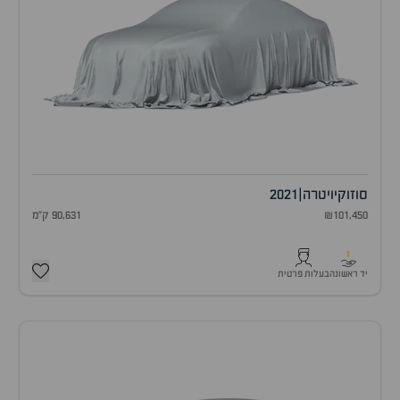
סוזוקי
ויטרה
|
2021
₪101,450
90,631 ק"מ
1
יד ראשונה
בעלות פרטית