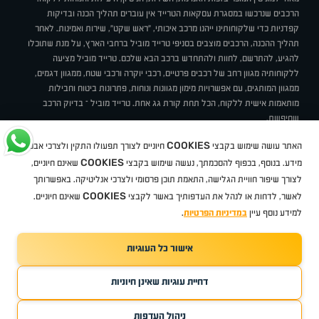
הרכבים שנרכשו במסגרת עסקאות הטרייד אין עוברים תהליך הכנה ובדיקות
קפדניות כדי שלקוחותינו ייהנו מרכב איכותי, "ראש שקט", שירות ואמינות. לאחר
תהליך ההכנה, הרכבים מוצבים בסניפי טרייד מוביל ברחבי הארץ, על מנת שתוכלו
להגיע, להתרשם, לחוות ולהתחדש ברכב הבא שלכם. טרייד מוביל מציעה
ללקוחותיה מגוון רחב של רכבים פרטיים, רכבי יוקרה ורכבי שטח, ממגוון דגמים,
ממגוון המותגים, עם אפשרויות מימון מגוונות ונוחות, פתרונות ביטוח וחבילות
מותאמות אישית ללקוח, הכל תחת קורת גג אחת. טרייד מוביל – בדיוק הרכב
שחיפשת.
אודות
סניפים
טרייד מוביל בעיתונות
תנאי שימוש
מדיניות פרטיות
COOKIES
האתר עושה שימוש בקבצי
חיוניים לצורך תפעולו התקין ולצרכי אבטחת
BUY BACK
תקנון
מבצעים
מגזין טרייד מוביל
איך זה עובד?
דרושים
COOKIES
ניהול העדפות עוגיות
מידע. בנוסף, בכפוף להסכמתך, נעשה שימוש בקבצי
שאינם חיוניים,
לצורך שיפור חוויית הגלישה, התאמת תוכן פרסומי ולצרכי אנליטיקה. באפשרותך
COOKIES
לאשר, לדחות או לנהל את העדפותיך באשר לקבצי
שאינם חיוניים.
קיה
סיטרואן
אופל
פיג'ו
MG
Geely
מזדה
בי ווי די
צ'רי
טסלה
ניסאן
טויוטה
דאצ'יה
פולקסווגן
טסלה
ג'יפ
ב מ וו
לקסוס
אאודי
סקודה
יונדאי
רנו
שברולט
סיאט
מיצובישי
סוזוקי
הונדה
סובארו
סרס
אקספנג
למידע נוסף עיין
במדיניות הפרטיות
.
אישור כל העוגיות
TradeMobile instagram
TradeMobile facebook
TradeMobile youtube
Developed by Media Maven
דחיית עוגיות שאינן חיוניות
©
כל הזכויות שמורות טרייד מוביל
2026
ריגו מרקטינג - קידום אתרים
ניהול העדפות