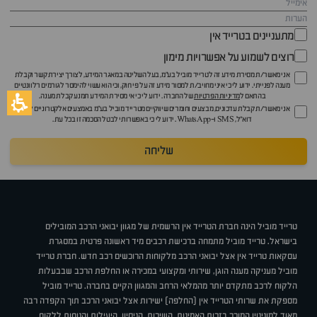
מתעניינים בטרייד אין
רוצים לשמוע על אפשרויות מימון
אני מאשר/ת מסירת מידע זה לטרייד מוביל בע"מ, בעל השליטה במאגר המידע, לצורך יצירת קשר וקבלת
מענה לפנייתי. ידוע לי כי איני מחויב/ת למסור מידע זה על פי חוק, וכי הוא עשוי להימסר לגורמים רלוונטיים
בהתאם ל
מדיניות הפרטיות
של החברה. ידוע לי כי אי מסירת המידע תמנע קבלת מענה.
אני מאשר/ת קבלת עדכונים, מבצעים וחומרים שיווקיים מטרייד מוביל בע"מ באמצעים אלקטרוניים לרבות
דוא״ל, SMS ו-WhatsApp. ידוע לי כי באפשרותי לבטל הסכמה זו בכל עת.
שליחה
טרייד מוביל הינה חברת הטרייד אין הרשמית של מגוון יבואני הרכב המובילים
בישראל. טרייד מוביל מתמחה ברכישת רכבים מיד ראשונה פרטית במסגרת
עסקאות טרייד אין אצל יבואני הרכב מלקוחות הרוכשים רכב חדש. חברת טרייד
מוביל מעניקה מענה הוגן, שירותי ומקצועי במכירה או החלפת הרכב שבבעלות
הלקוח לרכב מתקדם יותר מהמלאי הרחב והמגוון הקיים בחברה. טרייד מוביל
מספקת את שרותי הטרייד אין (החלפה) ישירות אצל יבואני הרכב תוך הקפדה רבה
מאוד למוניטין המוכר בזכות האמינות, השירות, הניסיון, היעילות והנוחות ללקוח.