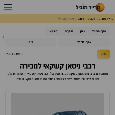
טרייד מוביל
רכבים
ניסאן
ניסאן קשקאי
אקס-טרייל
ג'וק
מיקרה
קשקאי
>
אקס-טרייל
ג'וק
סינון
נמצאו
6
רכבים
רכבי
ניסאן קשקאי
למכירה
מתעניינים ברכישת
ניסאן קשקאי
? מגוון ענק של רכבי
ניסאן קשקאי
יד שניה ו 0 ק"מ
זמינים לרכישה באתר, לכם רק נותר לבחור את ה
ניסאן קשקאי
שלכם.