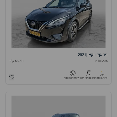
ניסאן
קשקאי
|
2021
₪102,485
55,761 ק"מ
1
יד ראשונה
בעלות פרטית
קילומטראז נמוך