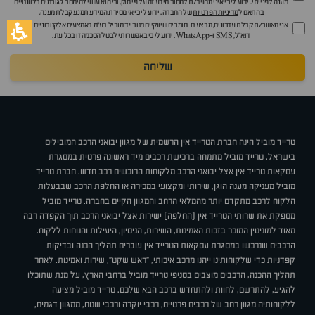
מענה לפנייתי. ידוע לי כי איני מחויב/ת למסור מידע זה על פי חוק, וכי הוא עשוי להימסר לגורמים רלוונטיים
בהתאם ל
מדיניות הפרטיות
של החברה. ידוע לי כי אי מסירת המידע תמנע קבלת מענה.
אני מאשר/ת קבלת עדכונים, מבצעים וחומרים שיווקיים מטרייד מוביל בע"מ באמצעים אלקטרוניים לרבות
דוא״ל, SMS ו-WhatsApp. ידוע לי כי באפשרותי לבטל הסכמה זו בכל עת.
שליחה
טרייד מוביל הינה חברת הטרייד אין הרשמית של מגוון יבואני הרכב המובילים
בישראל. טרייד מוביל מתמחה ברכישת רכבים מיד ראשונה פרטית במסגרת
עסקאות טרייד אין אצל יבואני הרכב מלקוחות הרוכשים רכב חדש. חברת טרייד
מוביל מעניקה מענה הוגן, שירותי ומקצועי במכירה או החלפת הרכב שבבעלות
הלקוח לרכב מתקדם יותר מהמלאי הרחב והמגוון הקיים בחברה. טרייד מוביל
מספקת את שרותי הטרייד אין (החלפה) ישירות אצל יבואני הרכב תוך הקפדה רבה
מאוד למוניטין המוכר בזכות האמינות, השירות, הניסיון, היעילות והנוחות ללקוח.
הרכבים שנרכשו במסגרת עסקאות הטרייד אין עוברים תהליך הכנה ובדיקות
קפדניות כדי שלקוחותינו ייהנו מרכב איכותי, "ראש שקט", שירות ואמינות. לאחר
תהליך ההכנה, הרכבים מוצבים בסניפי טרייד מוביל ברחבי הארץ, על מנת שתוכלו
להגיע, להתרשם, לחוות ולהתחדש ברכב הבא שלכם. טרייד מוביל מציעה
ללקוחותיה מגוון רחב של רכבים פרטיים, רכבי יוקרה ורכבי שטח, ממגוון דגמים,