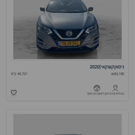
ניסאן
קשקאי
|
2020
₪83,195
45,721 ק"מ
בעלות פרטית
קילומטראז נמוך