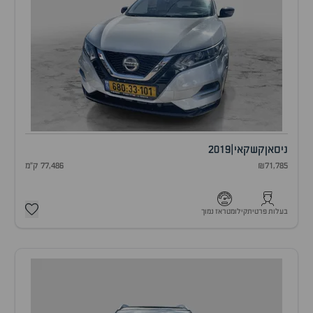
ניסאן
קשקאי
|
2019
₪71,785
77,486 ק"מ
בעלות פרטית
קילומטראז נמוך