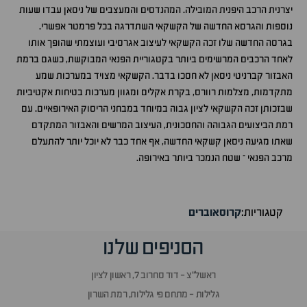
יצרנית הרכב היפנית המובילה. המהנדסים והמעצבים של ניסאן עבדו שעות
נוספות והגרסא החדשה של הקשקאי השתדרגה בכל פרמטר אפשרי.
בגרסה החדשה שלו זכה הקשקאי לעיצוב אגרסיבי ועוצמתי שהופך אותו
לאחד הרכבים המרשימים ביותר בקטגוריית הפנאי המבוקשת, כשגם ברמת
האבזור קברניטי ניסאן לא חסכו בדבר. הקשקאי מצויד במערכות שמע
מתקדמות, מצלמות רוורס, בקרת אקלים ומגוון מערכות בטיחות אקטיביות
שבזכותן זכה הקשקאי לציון גבוה במיוחד במבחני הריסוק האירופאיים. עם
רמת הביצועים הגבוהה והחסכונית, העיצוב המרשים והאבזור המתקדם
שאתו מגיעה ניסאן קשקאי החדשה, אף אחד כבר לא יוכל יותר להתעלם
מרכב הפנאי – שטח הנמכר ביותר באירופה.
קטגוריות:
קרוסאוברים
הסניפים שלנו
ראשל״צ - דוד סחרוב 7, ראשון לציון
גלילות - מתחם פי גלילות, רמת השרון