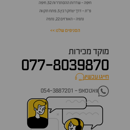
חיפה - שדרות ההסתדרות 52, חיפה
פ״ת - דרך יצחק רבין 5, פתח תקווה
נתניה - האורזים 22, נתניה
הסניפים שלנו >>
מוקד מכירות
077-8039870
חייגו עכשיו
call now
וואטסאפ - 054-3887201