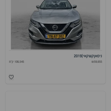
ניסאן
קשקאי
|
2019
₪59,655
106,545 ק"מ