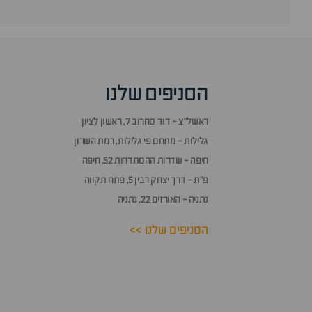
הסניפים שלנו
ראשל״צ - דוד סחרוב 7, ראשון לציון
גלילות - מתחם פי גלילות, רמת השרון
חיפה - שדרות ההסתדרות 52, חיפה
פ״ת - דרך יצחק רבין 5, פתח תקווה
נתניה - האורזים 22, נתניה
הסניפים שלנו >>