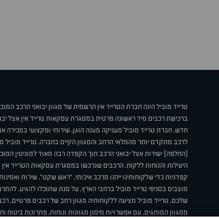
טרייד מוביל הינה חברת הטרייד אין הרשמית של מגוון יבואני הרכב המוב
ברכישת רכבים מיד ראשונה פרטית במסגרת עסקאות טרייד אין אצל יבו
חדש. חברת טרייד מוביל מעניקה מענה הוגן, שירותי ומקצועי במכירה 
לרכב מתקדם יותר מהמלאי הרחב והמגוון הקיים בחברה. טרייד מוביל מ
(החלפה) ישירות אצל יבואני הרכב תוך הקפדה רבה מאוד למוניטין המוכר 
היעילות והנוחות ללקוח. הרכבים שנרכשו במסגרת עסקאות הטרייד אין ע
קפדניות כדי שלקוחותינו ייהנו מרכב איכותי, "ראש שקט", שירות ואמינו
מוצבים בסניפי טרייד מוביל ברחבי הארץ, על מנת שתוכלו להגיע, להת
שלכם. טרייד מוביל מציעה ללקוחותיה מגוון רחב של רכבים פרטיים, רכבי
ממגוון המותגים, עם אפשרויות מימון מגוונות ונוחות, פתרונות ביטוח ו