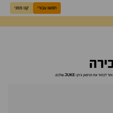
חפשו עבורי
קנו ממני
ירה
JUKE
ניסאן ג'וק-
שלכם.