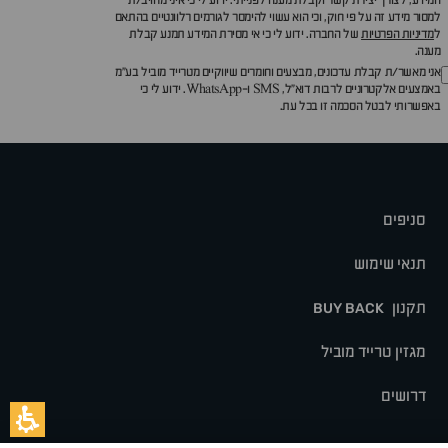
המידע, לצורך יצירת קשר וקבלת מענה לפנייתי. ידוע לי כי איני מחויב/ת
למסור מידע זה על פי חוק, וכי הוא עשוי להימסר לגורמים רלוונטיים בהתאם
ל
מדיניות הפרטיות
של החברה. ידוע לי כי אי מסירת המידע תמנע קבלת
מענה.
אני מאשר/ת קבלת עדכונים, מבצעים וחומרים שיווקיים מטרייד מוביל בע"מ
באמצעים אלקטרוניים לרבות דוא״ל, SMS ו-WhatsApp. ידוע לי כי
באפשרותי לבטל הסכמה זו בכל עת.
סניפים
תנאי שימוש
תקנון
BUY BACK
מגזין טרייד מוביל
דרושים