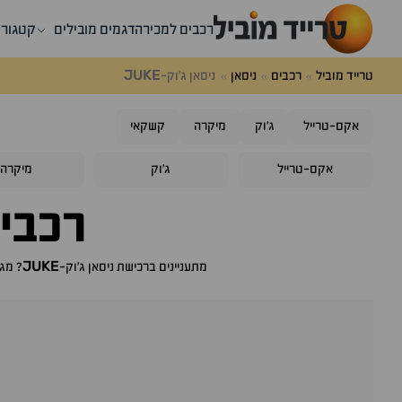
רכבים למכירה
דגמים מובילים
קטגורי
JUKE
טרייד מוביל
רכבים
ניסאן
ניסאן ג'וק-
אקס-טרייל
ג'וק
מיקרה
קשקאי
אקס-טרייל
ג'וק
מיקרה
רכבי
JUKE
מתעניינים ברכישת
ניסאן ג'וק-
? מגו