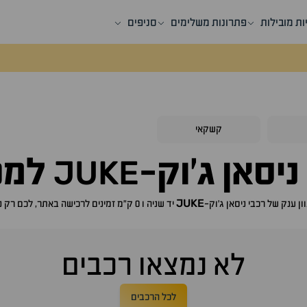
ות מובילות
פתרונות משלימים
סניפים
קשקאי
JUKE
ניסאן ג'וק-
למכ
JUKE
ון ענק של רכבי
ניסאן ג'וק-
יד שניה ו 0 ק"מ זמינים לרכישה באתר, לכם רק נותר לבחור את ה
לא נמצאו רכבים
לכל הרכבים