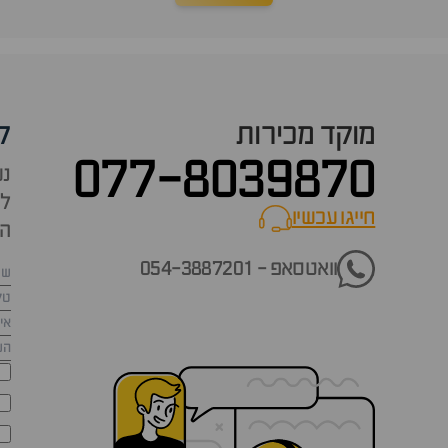
מוקד מכירות
ק
077-8039870
נש
למ
חייגו עכשיו
call now
הש
וואטסאפ - 054-3887201