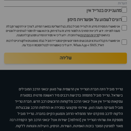
מתעניינים בטרייד אין
רוצים לשמוע על אפשרויות מימון
אני מאשר/ת מסירת מידע זה לטרייד מוביל בע"מ, בעל השליטה במאגר המידע, לצורך יצירת קשר וקבלת
מענה לפנייתי. ידוע לי כי איני מחויב/ת למסור מידע זה על פי חוק, וכי הוא עשוי להימסר לגורמים רלוונטיים
בהתאם ל
מדיניות הפרטיות
של החברה. ידוע לי כי אי מסירת המידע תמנע קבלת מענה.
אני מאשר/ת קבלת עדכונים, מבצעים וחומרים שיווקיים מטרייד מוביל בע"מ באמצעים אלקטרוניים לרבות
דוא״ל, SMS ו-WhatsApp. ידוע לי כי באפשרותי לבטל הסכמה זו בכל עת.
שליחה
טרייד מוביל הינה חברת הטרייד אין הרשמית של מגוון יבואני הרכב המובילים
בישראל. טרייד מוביל מתמחה ברכישת רכבים מיד ראשונה פרטית במסגרת
עסקאות טרייד אין אצל יבואני הרכב מלקוחות הרוכשים רכב חדש. חברת טרייד
מוביל מעניקה מענה הוגן, שירותי ומקצועי במכירה או החלפת הרכב שבבעלות
הלקוח לרכב מתקדם יותר מהמלאי הרחב והמגוון הקיים בחברה. טרייד מוביל
מספקת את שרותי הטרייד אין (החלפה) ישירות אצל יבואני הרכב תוך הקפדה רבה
מאוד למוניטין המוכר בזכות האמינות, השירות, הניסיון, היעילות והנוחות ללקוח.