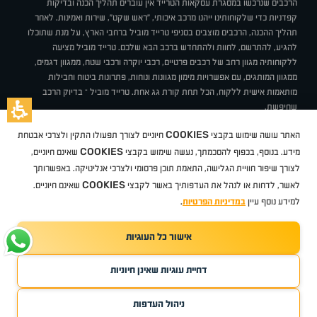
הרכבים שנרכשו במסגרת עסקאות הטרייד אין עוברים תהליך הכנה ובדיקות
קפדניות כדי שלקוחותינו ייהנו מרכב איכותי, "ראש שקט", שירות ואמינות. לאחר
תהליך ההכנה, הרכבים מוצבים בסניפי טרייד מוביל ברחבי הארץ, על מנת שתוכלו
להגיע, להתרשם, לחוות ולהתחדש ברכב הבא שלכם. טרייד מוביל מציעה
ללקוחותיה מגוון רחב של רכבים פרטיים, רכבי יוקרה ורכבי שטח, ממגוון דגמים,
ממגוון המותגים, עם אפשרויות מימון מגוונות ונוחות, פתרונות ביטוח וחבילות
מותאמות אישית ללקוח, הכל תחת קורת גג אחת. טרייד מוביל – בדיוק הרכב
שחיפשת.
אודות
סניפים
טרייד מוביל בעיתונות
תנאי שימוש
מדיניות פרטיות
COOKIES
האתר עושה שימוש בקבצי
חיוניים לצורך תפעולו התקין ולצרכי אבטחת
BUY BACK
תקנון
מבצעים
מגזין טרייד מוביל
איך זה עובד?
דרושים
COOKIES
ניהול העדפות עוגיות
מידע. בנוסף, בכפוף להסכמתך, נעשה שימוש בקבצי
שאינם חיוניים,
לצורך שיפור חוויית הגלישה, התאמת תוכן פרסומי ולצרכי אנליטיקה. באפשרותך
COOKIES
לאשר, לדחות או לנהל את העדפותיך באשר לקבצי
שאינם חיוניים.
קיה
סיטרואן
אופל
פיג'ו
MG
Geely
מזדה
בי ווי די
צ'רי
טסלה
ניסאן
טויוטה
דאצ'יה
פולקסווגן
טסלה
ג'יפ
ב מ וו
לקסוס
אאודי
סקודה
יונדאי
רנו
שברולט
סיאט
מיצובישי
סוזוקי
הונדה
סובארו
סרס
אקספנג
למידע נוסף עיין
במדיניות הפרטיות
.
אישור כל העוגיות
TradeMobile instagram
TradeMobile facebook
TradeMobile youtube
Developed by Media Maven
דחיית עוגיות שאינן חיוניות
©
כל הזכויות שמורות טרייד מוביל
2026
ריגו מרקטינג - קידום אתרים
ניהול העדפות