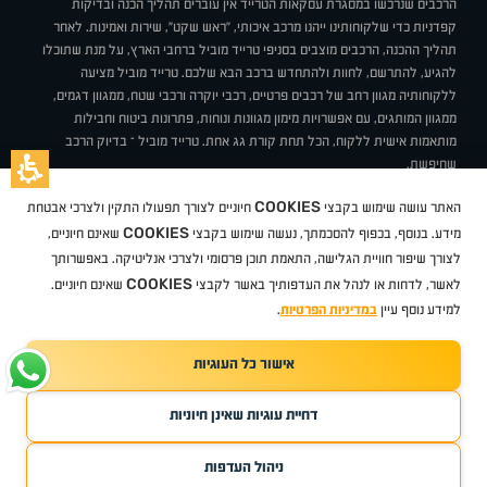
הרכבים שנרכשו במסגרת עסקאות הטרייד אין עוברים תהליך הכנה ובדיקות
קפדניות כדי שלקוחותינו ייהנו מרכב איכותי, "ראש שקט", שירות ואמינות. לאחר
תהליך ההכנה, הרכבים מוצבים בסניפי טרייד מוביל ברחבי הארץ, על מנת שתוכלו
להגיע, להתרשם, לחוות ולהתחדש ברכב הבא שלכם. טרייד מוביל מציעה
ללקוחותיה מגוון רחב של רכבים פרטיים, רכבי יוקרה ורכבי שטח, ממגוון דגמים,
ממגוון המותגים, עם אפשרויות מימון מגוונות ונוחות, פתרונות ביטוח וחבילות
מותאמות אישית ללקוח, הכל תחת קורת גג אחת. טרייד מוביל – בדיוק הרכב
שחיפשת.
אודות
סניפים
טרייד מוביל בעיתונות
תנאי שימוש
מדיניות פרטיות
COOKIES
האתר עושה שימוש בקבצי
חיוניים לצורך תפעולו התקין ולצרכי אבטחת
BUY BACK
תקנון
מבצעים
מגזין טרייד מוביל
איך זה עובד?
דרושים
COOKIES
ניהול העדפות עוגיות
מידע. בנוסף, בכפוף להסכמתך, נעשה שימוש בקבצי
שאינם חיוניים,
לצורך שיפור חוויית הגלישה, התאמת תוכן פרסומי ולצרכי אנליטיקה. באפשרותך
COOKIES
לאשר, לדחות או לנהל את העדפותיך באשר לקבצי
שאינם חיוניים.
קיה
סיטרואן
אופל
פיג'ו
MG
מזדה
בי ווי די
צ'רי
טסלה
ניסאן
טויוטה
דאצ'יה
פולקסווגן
טסלה
ג'יפ
ב מ וו
לקסוס
אאודי
סקודה
יונדאי
רנו
שברולט
סיאט
מיצובישי
סוזוקי
הונדה
סובארו
סרס
אקספנג
למידע נוסף עיין
במדיניות הפרטיות
.
אישור כל העוגיות
TradeMobile instagram
TradeMobile facebook
TradeMobile youtube
Developed by Media Maven
דחיית עוגיות שאינן חיוניות
©
כל הזכויות שמורות טרייד מוביל
2026
ריגו מרקטינג - קידום אתרים
ניהול העדפות