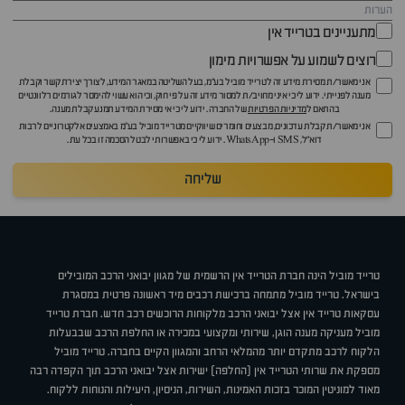
מתעניינים בטרייד אין
רוצים לשמוע על אפשרויות מימון
אני מאשר/ת מסירת מידע זה לטרייד מוביל בע"מ, בעל השליטה במאגר המידע, לצורך יצירת קשר וקבלת
מענה לפנייתי. ידוע לי כי איני מחויב/ת למסור מידע זה על פי חוק, וכי הוא עשוי להימסר לגורמים רלוונטיים
בהתאם ל
מדיניות הפרטיות
של החברה. ידוע לי כי אי מסירת המידע תמנע קבלת מענה.
אני מאשר/ת קבלת עדכונים, מבצעים וחומרים שיווקיים מטרייד מוביל בע"מ באמצעים אלקטרוניים לרבות
דוא״ל, SMS ו-WhatsApp. ידוע לי כי באפשרותי לבטל הסכמה זו בכל עת.
שליחה
טרייד מוביל הינה חברת הטרייד אין הרשמית של מגוון יבואני הרכב המובילים
בישראל. טרייד מוביל מתמחה ברכישת רכבים מיד ראשונה פרטית במסגרת
עסקאות טרייד אין אצל יבואני הרכב מלקוחות הרוכשים רכב חדש. חברת טרייד
מוביל מעניקה מענה הוגן, שירותי ומקצועי במכירה או החלפת הרכב שבבעלות
הלקוח לרכב מתקדם יותר מהמלאי הרחב והמגוון הקיים בחברה. טרייד מוביל
מספקת את שרותי הטרייד אין (החלפה) ישירות אצל יבואני הרכב תוך הקפדה רבה
מאוד למוניטין המוכר בזכות האמינות, השירות, הניסיון, היעילות והנוחות ללקוח.