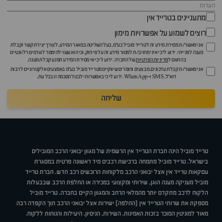
מתעניינים בטרייד אין
רוצים לשמוע על אפשרויות מימון
אני מאשר/ת מסירת מידע זה לטרייד מוביל בע"מ, בעל השליטה במאגר המידע, לצורך יצירת קשר וקבלת
מענה לפנייתי. ידוע לי כי איני מחויב/ת למסור מידע זה על פי חוק, וכי הוא עשוי להימסר לגורמים רלוונטיים
בהתאם ל
מדיניות הפרטיות
של החברה. ידוע לי כי אי מסירת המידע תמנע קבלת מענה.
אני מאשר/ת קבלת עדכונים, מבצעים וחומרים שיווקיים מטרייד מוביל בע"מ באמצעים אלקטרוניים לרבות
דוא״ל, SMS ו-WhatsApp. ידוע לי כי באפשרותי לבטל הסכמה זו בכל עת.
שליחה
טרייד מוביל הינה חברת הטרייד אין הרשמית של מגוון יבואני הרכב המובילים
בישראל. טרייד מוביל מתמחה ברכישת רכבים מיד ראשונה פרטית במסגרת
עסקאות טרייד אין אצל יבואני הרכב מלקוחות הרוכשים רכב חדש. חברת טרייד
מוביל מעניקה מענה הוגן, שירותי ומקצועי במכירה או החלפת הרכב שבבעלות
הלקוח לרכב מתקדם יותר מהמלאי הרחב והמגוון הקיים בחברה. טרייד מוביל
מספקת את שרותי הטרייד אין (החלפה) ישירות אצל יבואני הרכב תוך הקפדה רבה
מאוד למוניטין המוכר בזכות האמינות, השירות, הניסיון, היעילות והנוחות ללקוח.