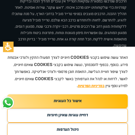
הרכבים שנרכשו במסגרת עסקאות הטרייד אין עוברים תהליך הכנה ובדיקות
קפדניות כדי שלקוחותינו ייהנו מרכב איכותי, "ראש שקט", שירות ואמינות. לאחר
תהליך ההכנה, הרכבים מוצבים בסניפי טרייד מוביל ברחבי הארץ, על מנת שתוכלו
להגיע, להתרשם, לחוות ולהתחדש ברכב הבא שלכם. טרייד מוביל מציעה
ללקוחותיה מגוון רחב של רכבים פרטיים, רכבי יוקרה ורכבי שטח, ממגוון דגמים,
ממגוון המותגים, עם אפשרויות מימון מגוונות ונוחות, פתרונות ביטוח וחבילות
מותאמות אישית ללקוח, הכל תחת קורת גג אחת. טרייד מוביל – בדיוק הרכב
שחיפשת.
אודות
סניפים
טרייד מוביל בעיתונות
תנאי שימוש
מדיניות פרטיות
COOKIES
האתר עושה שימוש בקבצי
חיוניים לצורך תפעולו התקין ולצרכי אבטחת
BUY BACK
תקנון
מבצעים
מגזין טרייד מוביל
איך זה עובד?
דרושים
COOKIES
ניהול העדפות עוגיות
מידע. בנוסף, בכפוף להסכמתך, נעשה שימוש בקבצי
שאינם חיוניים,
לצורך שיפור חוויית הגלישה, התאמת תוכן פרסומי ולצרכי אנליטיקה. באפשרותך
COOKIES
לאשר, לדחות או לנהל את העדפותיך באשר לקבצי
שאינם חיוניים.
קיה
סיטרואן
אופל
פיג'ו
MG
מזדה
בי ווי די
צ'רי
טסלה
ניסאן
טויוטה
דאצ'יה
פולקסווגן
טסלה
ג'יפ
ב מ וו
לקסוס
אאודי
סקודה
יונדאי
רנו
שברולט
סיאט
מיצובישי
סוזוקי
הונדה
סובארו
סרס
אקספנג
למידע נוסף עיין
במדיניות הפרטיות
.
אישור כל העוגיות
TradeMobile instagram
TradeMobile facebook
TradeMobile youtube
Developed by Media Maven
דחיית עוגיות שאינן חיוניות
©
כל הזכויות שמורות טרייד מוביל
2026
ריגו מרקטינג - קידום אתרים
ניהול העדפות