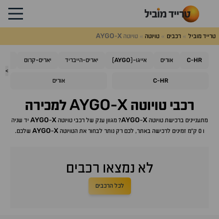
AYGO
X
טרייד מוביל
רכבים
טויוטה
טויוטה
-
AYGO
C
HR
-
אוריס
אייגו-(
)
יאריס-הייבריד
יאריס-קרוס
קורו
>
C
HR
-
אוריס
AYGO
X
רכבי
טויוטה
-
למכירה
AYGO
X
AYGO
X
מתעניינים ברכישת
טויוטה
-
? מגוון ענק של רכבי
טויוטה
-
יד שניה
AYGO
X
ו 0 ק"מ זמינים לרכישה באתר, לכם רק נותר לבחור את ה
טויוטה
-
שלכם.
לא נמצאו רכבים
לכל הרכבים