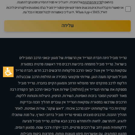
בהתאם ל
מדיניות הפרטיות
של החברה. ידוע לי כי אי מסירת המידע תמנע קבלת מענה.
אני מאשר/ת קבלת עדכונים, מבצעים וחומרים שיווקיים מטרייד מוביל בע"מ באמצעים אלקטרוניים לרבות
דוא״ל, SMS ו-WhatsApp. ידוע לי כי באפשרותי לבטל הסכמה זו בכל עת.
שליחה
טרייד מוביל הינה חברת הטרייד אין הרשמית של מגוון יבואני הרכב המובילים
בישראל. טרייד מוביל מתמחה ברכישת רכבים מיד ראשונה פרטית במסגרת
עסקאות טרייד אין אצל יבואני הרכב מלקוחות הרוכשים רכב חדש. חברת טרייד
מוביל מעניקה מענה הוגן, שירותי ומקצועי במכירה או החלפת הרכב שבבעלות
הלקוח לרכב מתקדם יותר מהמלאי הרחב והמגוון הקיים בחברה. טרייד מוביל
מספקת את שרותי הטרייד אין (החלפה) ישירות אצל יבואני הרכב תוך הקפדה רבה
מאוד למוניטין המוכר בזכות האמינות, השירות, הניסיון, היעילות והנוחות ללקוח.
הרכבים שנרכשו במסגרת עסקאות הטרייד אין עוברים תהליך הכנה ובדיקות
קפדניות כדי שלקוחותינו ייהנו מרכב איכותי, "ראש שקט", שירות ואמינות. לאחר
תהליך ההכנה, הרכבים מוצבים בסניפי טרייד מוביל ברחבי הארץ, על מנת שתוכלו
להגיע, להתרשם, לחוות ולהתחדש ברכב הבא שלכם. טרייד מוביל מציעה
ללקוחותיה מגוון רחב של רכבים פרטיים, רכבי יוקרה ורכבי שטח, ממגוון דגמים,
ממגוון המותגים, עם אפשרויות מימון מגוונות ונוחות, פתרונות ביטוח וחבילות