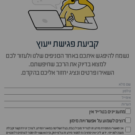
קביעת פגישת ייעוץ
נשמח להיפגש איתכם באחד הסניפים שלנו ולעזור לכם
למצוא בדיוק את הרכב שחיפשתם.
השאירו פרטים ונציג יחזור אליכם בהקדם.
מתעניינים בטרייד אין
רוצים לשמוע על אפשרויות מימון
אני מאשר/ת מסירת מידע זה לטרייד מוביל בע"מ, בעל השליטה במאגר המידע, לצורך יצירת קשר וקבלת
מענה לפנייתי. ידוע לי כי איני מחויב/ת למסור מידע זה על פי חוק, וכי הוא עשוי להימסר לגורמים רלוונטיים