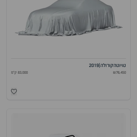
טויוטה
קורולה
|
2019
₪76,450
83,000 ק"מ