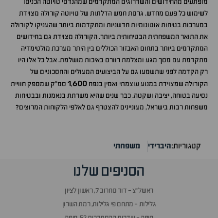
מופתעים מהחידושים והשדרוגים המתקדמים שמהנדסי טויוטה הכניסו
לשימוש כל פעם מחדש. גרסת חמש הדלתות של טויוטה קורולה מצוידת
במערכות בטיחות אוטונומיות חדשניות ומתקדמות ביותר שהעניקו לקורולה
את התואר המשפחתית הבטיחותית ביותר. הקורולה מצוידת גם בחידושים
המתקדמים ביותר בתחום האבזור הכוללים בין היתר מערכת מולטימדיה
מתקדמת עם מסך מגע ומצלמת רוורס באיכות מושלמת. אבל כל אלו היו
רק הקדמה לפני שתשמעו גם על הביצועים המעולים והחסכוניים של
1
600
הקורולה שמצוידת במנוע עוצמתי ואמין בנפח
,
סמ"ק שמספק חוויית
נסיעה בטוחה, יציבה ושקטה. כבר שנים שהיא משרתת בנאמנות ובבטיחות
משפחות רבות בישראל, מעוניינים להצטרף גם לאלפי הלקוחות המרוצים?
קטגוריות:
היברידי
משפחתי
הסניפים שלנו
ראשל״צ - דוד סחרוב 7, ראשון לציון
גלילות - מתחם פי גלילות, רמת השרון
חיפה - שדרות ההסתדרות 52, חיפה