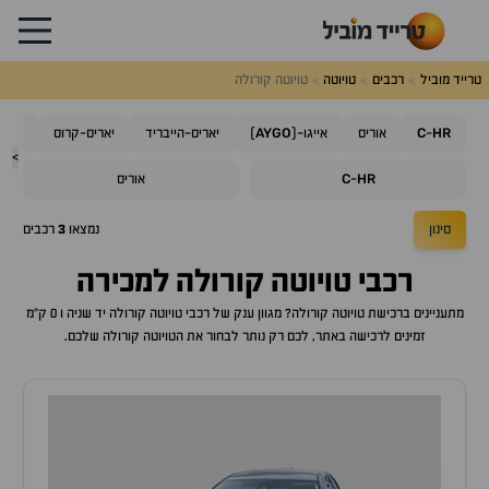
טרייד מוביל
רכבים
טויוטה
טויוטה קורולה
AYGO
C
HR
-
אוריס
אייגו-(
)
יאריס-הייבריד
יאריס-קרוס
קורו
>
C
HR
-
אוריס
סינון
נמצאו
3
רכבים
רכבי
טויוטה קורולה
למכירה
מתעניינים ברכישת
טויוטה קורולה
? מגוון ענק של רכבי
טויוטה קורולה
יד שניה ו 0 ק"מ
זמינים לרכישה באתר, לכם רק נותר לבחור את ה
טויוטה קורולה
שלכם.