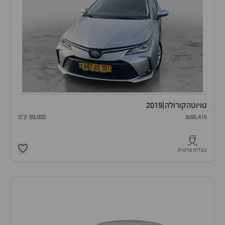
טויוטה
קורולה
|
2019
₪86,415
99,000 ק"מ
בעלות פרטית