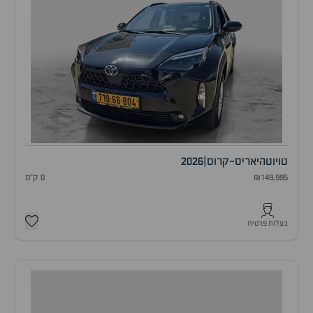
טויוטה
יאריס-קרוס
|
2026
₪149,995
0 ק"מ
בעלות פרטית