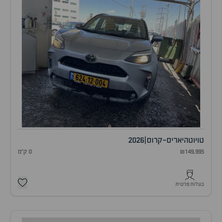
טויוטה
יאריס-קרוס
|
2026
₪149,995
0 ק"מ
בעלות פרטית