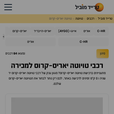
טרייד מוביל
רכבים
טויוטה
טויוטה יאריס-קרוס
AYGO
C
HR
-
אוריס
אייגו-(
)
יאריס-הייבריד
יאריס-קרוס
קורו
>
C
HR
-
אוריס
סינון
נמצאו
64
רכבים
רכבי
טויוטה יאריס-קרוס
למכירה
מתעניינים ברכישת
טויוטה יאריס-קרוס
? מגוון ענק של רכבי
טויוטה יאריס-קרוס
יד
שניה ו 0 ק"מ זמינים לרכישה באתר, לכם רק נותר לבחור את ה
טויוטה יאריס-קרוס
שלכם.