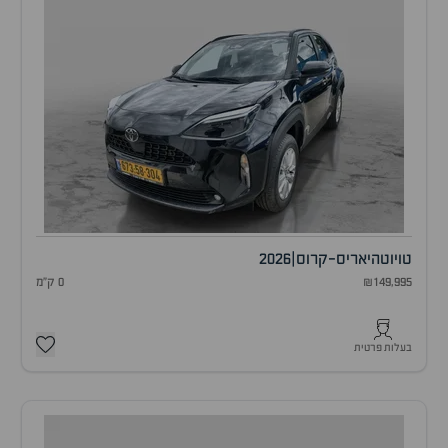
טויוטה
יאריס-קרוס
|
2026
₪149,995
0 ק"מ
בעלות פרטית