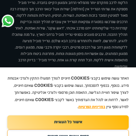
הלקוח לרכב מתקדם יותר מהמלאי הרחב והמגוון הקיים בחברה. טרייד מוביל
מספקת את שרותי הטרייד אין (החלפה) ישירות אצל יבואני הרכב תוך הקפדה רבה
מאוד למוניטין המוכר בזכות האמינות, השירות, הניסיון, היעילות והנוחות ללקוח.
הרכבים שנרכשו במסגרת עסקאות הטרייד אין עוברים תהליך הכנה ובדיקות
קפדניות כדי שלקוחותינו ייהנו מרכב איכותי, "ראש שקט", שירות ואמינות. לאחר
תהליך ההכנה, הרכבים מוצבים בסניפי טרייד מוביל ברחבי הארץ, על מנת שתוכלו
להגיע, להתרשם, לחוות ולהתחדש ברכב הבא שלכם. טרייד מוביל מציעה
ללקוחותיה מגוון רחב של רכבים פרטיים, רכבי יוקרה ורכבי שטח, ממגוון דגמים,
ממגוון המותגים, עם אפשרויות מימון מגוונות ונוחות, פתרונות ביטוח וחבילות
מותאמות אישית ללקוח, הכל תחת קורת גג אחת. טרייד מוביל – בדיוק הרכב
שחיפשת.
אודות
סניפים
טרייד מוביל בעיתונות
תנאי שימוש
מדיניות פרטיות
COOKIES
האתר עושה שימוש בקבצי
חיוניים לצורך תפעולו התקין ולצרכי אבטחת
BUY BACK
תקנון
מבצעים
מגזין טרייד מוביל
איך זה עובד?
דרושים
COOKIES
ניהול העדפות עוגיות
מידע. בנוסף, בכפוף להסכמתך, נעשה שימוש בקבצי
שאינם חיוניים,
לצורך שיפור חוויית הגלישה, התאמת תוכן פרסומי ולצרכי אנליטיקה. באפשרותך
COOKIES
לאשר, לדחות או לנהל את העדפותיך באשר לקבצי
שאינם חיוניים.
קיה
סיטרואן
אופל
פיג'ו
MG
Geely
מזדה
בי ווי די
צ'רי
טסלה
ניסאן
טויוטה
דאצ'יה
פולקסווגן
טסלה
ג'יפ
ב מ וו
לקסוס
אאודי
סקודה
יונדאי
רנו
שברולט
סיאט
מיצובישי
סוזוקי
הונדה
סובארו
סרס
אקספנג
למידע נוסף עיין
במדיניות הפרטיות
.
אישור כל העוגיות
TradeMobile instagram
TradeMobile facebook
TradeMobile youtube
Developed by Media Maven