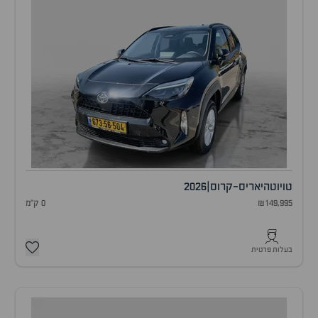
טויוטה
יאריס-קרוס
|
2026
₪149,995
0 ק"מ
בעלות פרטית