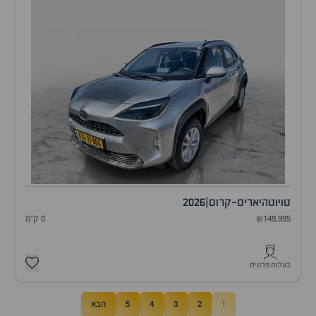
טויוטה
יאריס-קרוס
|
2026
₪149,995
0 ק"מ
בעלות פרטית
1
2
3
4
5
הבא