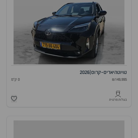
טויוטה
יאריס-קרוס
|
2026
₪149,995
0 ק"מ
בעלות פרטית