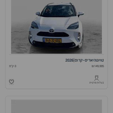
טויוטה
יאריס-קרוס
|
2026
₪149,995
0 ק"מ
בעלות פרטית