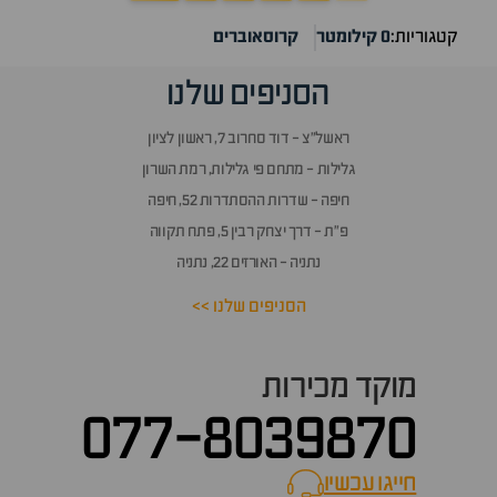
קטגוריות:
0 קילומטר
קרוסאוברים
הסניפים שלנו
ראשל״צ - דוד סחרוב 7, ראשון לציון
גלילות - מתחם פי גלילות, רמת השרון
חיפה - שדרות ההסתדרות 52, חיפה
פ״ת - דרך יצחק רבין 5, פתח תקווה
נתניה - האורזים 22, נתניה
הסניפים שלנו >>
מוקד מכירות
077-8039870
חייגו עכשיו
call now