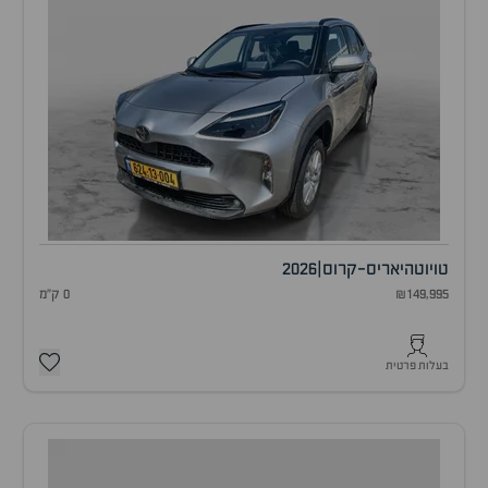
טויוטה
יאריס-קרוס
|
2026
₪149,995
0 ק"מ
בעלות פרטית