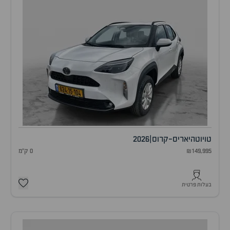
טויוטה
יאריס-קרוס
|
2026
₪149,995
0 ק"מ
בעלות פרטית