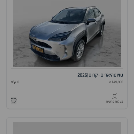
טויוטה
יאריס-קרוס
|
2026
₪149,995
0 ק"מ
בעלות פרטית