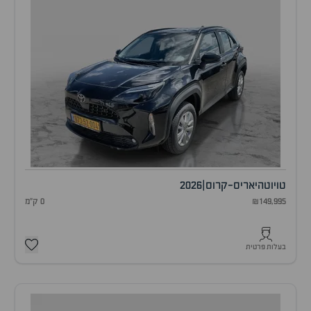
טויוטה
יאריס-קרוס
|
2026
₪149,995
0 ק"מ
בעלות פרטית