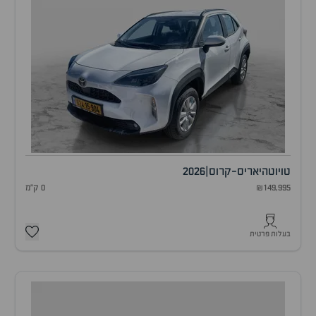
טויוטה
יאריס-קרוס
|
2026
₪149,995
0 ק"מ
בעלות פרטית