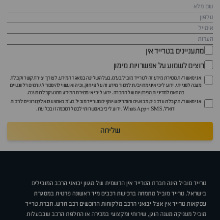
מתעניינים בטרייד אין
רוצים לשמוע על אפשרויות מימון
אני מאשר/ת מסירת מידע זה לטרייד מוביל בע"מ, בעל השליטה במאגר המידע, לצורך יצירת קשר וקבלת
מענה לפנייתי. ידוע לי כי איני מחויב/ת למסור מידע זה על פי חוק, וכי הוא עשוי להימסר לגורמים רלוונטיים
בהתאם ל
מדיניות הפרטיות
של החברה. ידוע לי כי אי מסירת המידע תמנע קבלת מענה.
אני מאשר/ת קבלת עדכונים, מבצעים וחומרים שיווקיים מטרייד מוביל בע"מ באמצעים אלקטרוניים לרבות
דוא״ל, SMS ו-WhatsApp. ידוע לי כי באפשרותי לבטל הסכמה זו בכל עת.
שליחה
טרייד מוביל הינה חברת הטרייד אין הרשמית של מגוון יבואני הרכב המובילים
בישראל. טרייד מוביל מתמחה ברכישת רכבים מיד ראשונה פרטית במסגרת
עסקאות טרייד אין אצל יבואני הרכב מלקוחות הרוכשים רכב חדש. חברת טרייד
מוביל מעניקה מענה הוגן, שירותי ומקצועי במכירה או החלפת הרכב שבבעלות