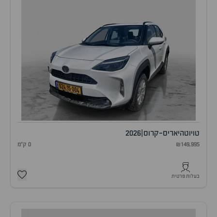
טויוטה
יאריס-קרוס
|
2026
₪149,995
0 ק"מ
בעלות פרטית