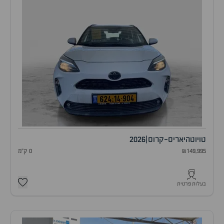
טויוטה
יאריס-קרוס
|
2026
₪149,995
0 ק"מ
בעלות פרטית