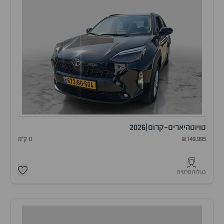
טויוטה
יאריס-קרוס
|
2026
₪149,995
0 ק"מ
בעלות פרטית