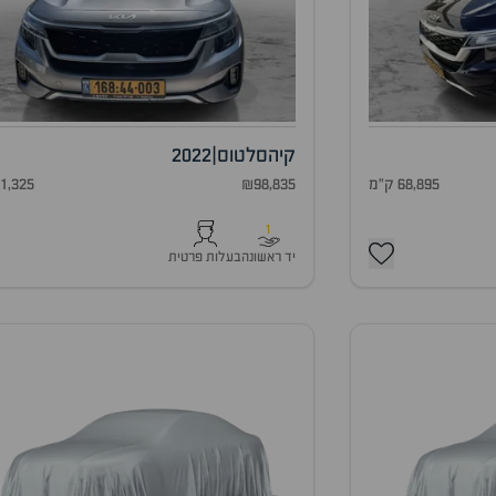
קיה
סלטוס
|
2022
68,895 ק"מ
₪98,835
91,325 ק"
1
יד ראשונה
בעלות פרטית