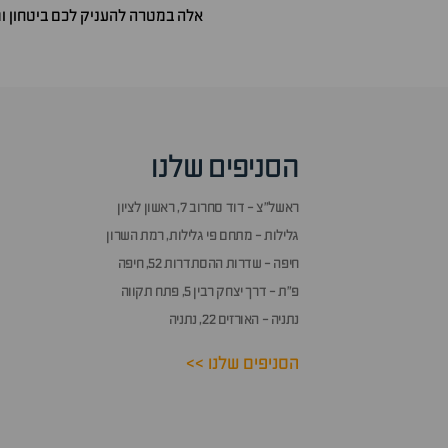
אלה במטרה להעניק לכם ביטחון 
הסניפים שלנו
ראשל״צ - דוד סחרוב 7, ראשון לציון
גלילות - מתחם פי גלילות, רמת השרון
חיפה - שדרות ההסתדרות 52, חיפה
פ״ת - דרך יצחק רבין 5, פתח תקווה
נתניה - האורזים 22, נתניה
הסניפים שלנו >>