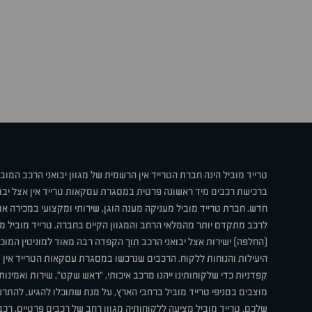
טרייד מוביל הינה חברת הטרייד אין הרשמית של מגוון יבואני הרכב המוב
ברכישת רכבים מיד ראשונה פרטית במסגרת עסקאות טרייד אין אצל יבו
חדש. חברת טרייד מוביל מעניקה מענה הוגן, שירותי ומקצועי במכירה 
לרכב מתקדם יותר מהמלאי הרחב והמגוון הקיים בחברה. טרייד מוביל מ
(החלפה) ישירות אצל יבואני הרכב תוך הקפדה רבה מאוד למוניטין המוכר 
היעילות והנוחות ללקוח. הרכבים שנרכשו במסגרת עסקאות הטרייד אין ע
קפדניות כדי שלקוחותינו ייהנו מרכב איכותי, "ראש שקט", שירות ואמינו
מוצבים בסניפי טרייד מוביל ברחבי הארץ, על מנת שתוכלו להגיע, להת
שלכם. טרייד מוביל מציעה ללקוחותיה מגוון רחב של רכבים פרטיים, רכבי