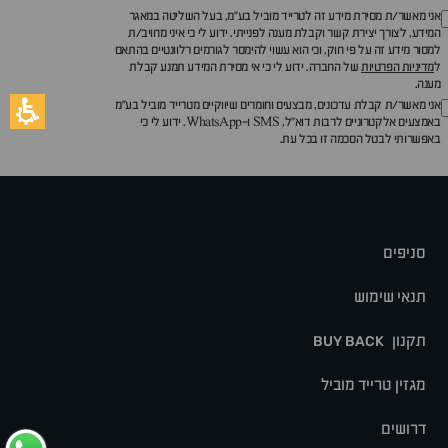
אני מאשר/ת מסירת מידע זה לטרייד מוביל בע"מ, בעל השליטה במאגר
המידע, לצורך יצירת קשר וקבלת מענה לפנייתי. ידוע לי כי איני מחויב/ת
למסור מידע זה על פי חוק, וכי הוא עשוי להימסר לגורמים רלוונטיים בהתאם
ל
מדיניות הפרטיות
של החברה. ידוע לי כי אי מסירת המידע תמנע קבלת
מענה.
אני מאשר/ת קבלת עדכונים, מבצעים וחומרים שיווקיים מטרייד מוביל בע"מ
באמצעים אלקטרוניים לרבות דוא״ל, SMS ו-WhatsApp. ידוע לי כי
באפשרותי לבטל הסכמה זו בכל עת.
סניפים
תנאי שימוש
תקנון
BUY BACK
מגזין טרייד מוביל
דרושים