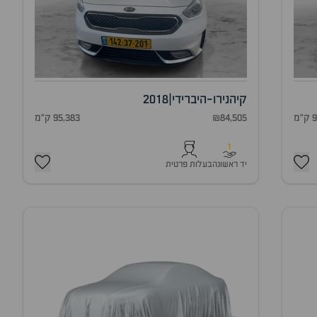
קיה
נירו-היברידי
|
2018
מ
₪84,505
95,383 ק"מ
1
יד ראשונה
בעלות פרטית