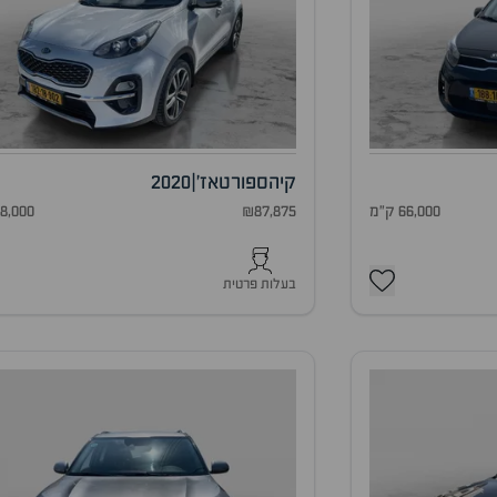
קיה
ספורטאז'
|
2020
66,000 ק"מ
₪87,875
78,000 ק"
בעלות פרטית