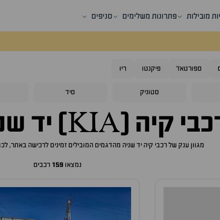
ות מובילות
פתרונות משלימים
סניפים
ספורטאז'
פיקנטו
ריו
סטוניק
סיד
ס
בי קיה (KIA) יד שניה למכירה
מגוון ענק של רכבי קיה יד שניה מהדגמים המובילים זמינים לרכישה באתר, לכ
נמצאו
159
רכבים