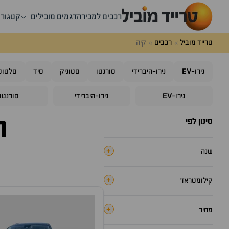
רכבים למכירה
דגמים מובילים
קטגורי
טרייד מוביל
רכבים
קיה
EV
נירו-
נירו-היברידי
סורנטו
סטוניק
סיד
סלטוס
EV
נירו-
נירו-היברידי
סורנטו
רכ
סינון לפי
+
שנה
+
קילומטראז׳
+
מחיר