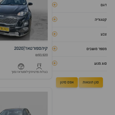
+
דגם
+
קטגוריה
+
צבע
קיה
ספורטאז'
|
2020
+
מספר מושבים
₪93,920
+
סוג מנוע
בעלות פרטית
קילומטראז נמוך
סנן תוצאות
אפס סינון