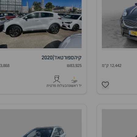
קיה
ספורטאז'
|
2020
12,442 ק"מ
₪83,925
83,868 ק"
1
יד ראשונה
בעלות פרטית