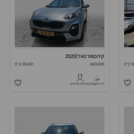
קיה
ספורטאז'
|
2020
מ
₪83,685
89,091 ק"מ
1
יד ראשונה
בעלות פרטית