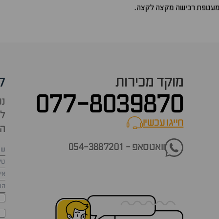
ומעטפת רכישה מקצה לקצה.
מוקד מכירות
ק
077-8039870
נש
למ
חייגו עכשיו
call now
הש
וואטסאפ - 054-3887201