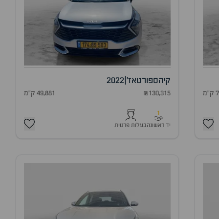
קיה
ספורטאז'
|
2022
מ
₪130,315
49,881 ק"מ
1
יד ראשונה
בעלות פרטית