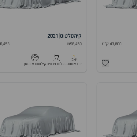
קיה
סלטוס
|
2021
43,800 ק"מ
₪96,450
46,453 ק"
1
יד ראשונה
בעלות פרטית
קילומטראז נמוך