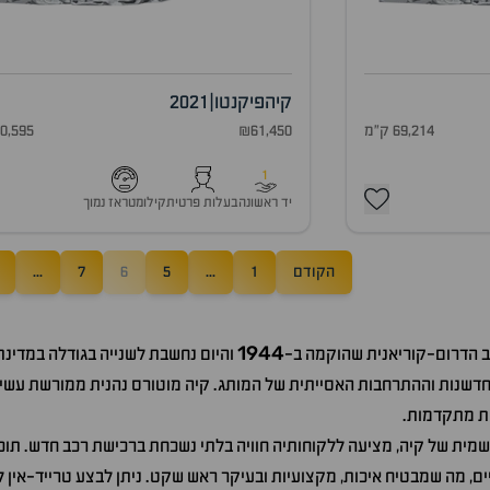
קיה
פיקנטו
|
2021
69,214 ק"מ
₪61,450
60,595 ק"
1
יד ראשונה
בעלות פרטית
קילומטראז נמוך
הקודם
1
...
5
6
7
...
1944
ב הדרום-קוריאנית שהוקמה ב-
והיום נחשבת לשנייה בגודלה במדינת
חדשנות וההתרחבות האסייתית של המותג. קיה מוטורס נהנית ממורשת עשירה
ות מתקדמות.
שמית של קיה, מציעה ללקוחותיה חוויה בלתי נשכחת ברכישת רכב חדש. תוכלו
ים, מה שמבטיח איכות, מקצועיות ובעיקר ראש שקט.
ניתן
לבצע טרייד-אין ל