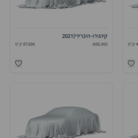
קיה
נירו-היברידי
|
2021
מ
₪92,450
87,694 ק"מ