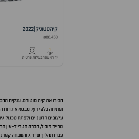
קיה
סטוניק
|
2022
₪88,450
1
יד ראשונה
בעלות פרטית
הכירו את קיה מוטורס, ענקית הרכ
ופתיחה כלפי חוץ, מבטא את רוח ה
עיצובים חדשניים ולפתח טכנולוגי
טרייד מוביל, חברת הטרייד-אין הר
עברו תהליך שדרוג והשבחה קפדני