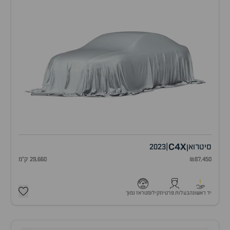
C4X
סיטרואן
|
2023
₪87,450
29,660 ק"מ
1
יד ראשונה
בעלות פרטית
קילומטראז נמוך