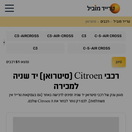
טרייד מוביל
רכבים
סיטרואן
C4
C3
AIRCROSS
C3
AIR
CROSS
C3
C
5
AIR
CROSS
-
-
-
-
-
>
C3
C
5
AIR
CROSS
-
-
סינון
נמצאו
51
רכבים
רכבי Citroen (סיטרואן) יד שניה
למכירה
מגוון ענק של רכבי סיטרואן יד שניה זמינים לרכישה באתר (גם בעסקאות טרייד אין
משתלמות), לכם רק נותר לבחור את ה Citroen שלכם.