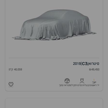
C3
סיטרואן
|
2019
₪49,450
40,059 ק"מ
1
יד ראשונה
בעלות פרטית
קילומטראז נמוך