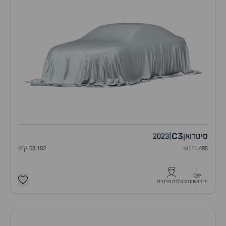
C3
סיטרואן
|
2023
₪111,495
58,182 ק"מ
1
יד ראשונה
בעלות פרטית