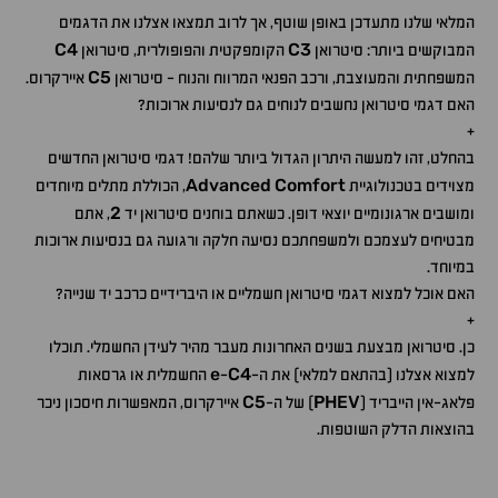
המלאי שלנו מתעדכן באופן שוטף, אך לרוב תמצאו אצלנו את הדגמים
C4
C3
המבוקשים ביותר: סיטרואן
הקומפקטית והפופולרית, סיטרואן
C5
המשפחתית והמעוצבת, ורכב הפנאי המרווח והנוח - סיטרואן
איירקרוס.
האם דגמי סיטרואן נחשבים לנוחים גם לנסיעות ארוכות?
+
בהחלט, זהו למעשה היתרון הגדול ביותר שלהם! דגמי סיטרואן החדשים
Advanced
Comfort
מצוידים בטכנולוגיית
, הכוללת מתלים מיוחדים
2
ומושבים ארגונומיים יוצאי דופן. כשאתם בוחנים סיטרואן יד
, אתם
מבטיחים לעצמכם ולמשפחתכם נסיעה חלקה ורגועה גם בנסיעות ארוכות
במיוחד.
האם אוכל למצוא דגמי סיטרואן חשמליים או היברידיים כרכב יד שנייה?
+
כן. סיטרואן מבצעת בשנים האחרונות מעבר מהיר לעידן החשמלי. תוכלו
e
C4
למצוא אצלנו (בהתאם למלאי) את ה-
-
החשמלית או גרסאות
C5
PHEV
פלאג-אין הייבריד (
) של ה-
איירקרוס, המאפשרות חיסכון ניכר
בהוצאות הדלק השוטפות.