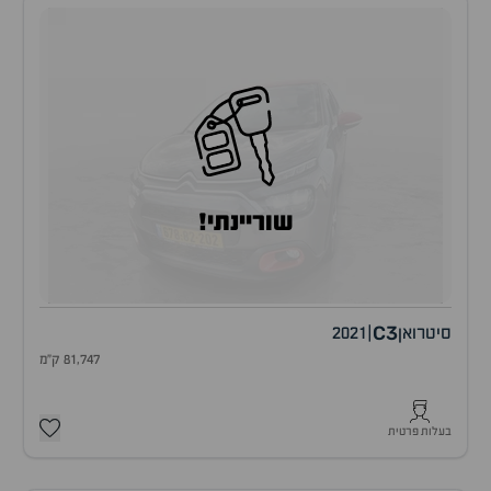
שוריינתי!
C3
סיטרואן
|
2021
81,747 ק"מ
בעלות פרטית