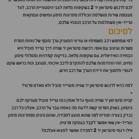
2
לכם לרכוש סיטרואן יד
בשקיפות מלאה לגבי היסטוריית הרכב, לצד
מעטפת שירות מושלמת הכוללת פתרונות מימון גמישים ועסקאות
טרייד-אין משתלמות על הרכב הנוכחי שלכם.
לסיכום
למי שמחפש רכב משפחתי או עירוני המעניק ערך מוסף של נוחות חסרת
פשרות ועיצוב עם אופי, רכישת סיטרואן יד שנייה דרך טרייד מוביל היא
הבחירה האידיאלית. עם שקיפות מלאה, בדיקות קפדניות ומסלולי מימון
נוחים, זוהי ההזדמנות שלכם להתקדם לרכב איכותי, מעוצב ונוח בראש שקט
לגמרי ולחסוך את ירידת הערך של רכב חדש.
למה כדאי לרכוש סיטרואן יד שנייה מטרייד מוביל ולא מאדם פרטי?
+
קניית סיטרואן יד שנייה מגוף גדול ואמין כמו טרייד מוביל מעניקה לכם
ביטחון. בשוק הפרטי קשה לדעת מה באמת עבר על הרכב. אצלנו כל רכב
נבדק בצורה יסודית לפני שהוא מוצע למכירה, ואתם נהנים מפתרונות מימון
וטרייד-אין שאי אפשר לקבל בעסקה פרטית.
2
אילו דגמי סיטרואן יד
למכירה אפשר למצוא אצלכם?
+