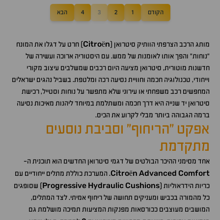
הקודם
1
2
3
4
הבא
Citro
n
מותג הרכב הצרפתי הוותיק סיטרואן (
ë
) חרט על דגלו את המונח
"נוחות" והפך אותו לאומנות של ממש. עם היסטוריה ארוכה ועשירה של
חדשנות מוטורית, סיטרואן מציעה היום רכבים שמשלבים עיצוב מקורי
וייחודי, טכנולוגיה חכמה וחוויית נסיעה רכה ומלטפת. בשביל נהגים ישראלים
המחפשים רכב משפחתי או עירוני שלא מתפשר על נוחות וסטייל, רכישת
סיטרואן יד שנייה היא דרך חכמה ומשתלמת במיוחד ליהנות מאיכות נסיעה
ברמה הגבוהה ביותר מבלי לקרוע את הכיס.
אפקט "הריחוף" וסביבת נוסעים
מתקדמת
אחד מסימני ההיכר הבולטים של דגמי סיטרואן החדשים הוא תוכנית ה-
Citro
n
Advanced
Comfort
ë
. המערכת כוללת מתלים ייחודיים עם
Progressive
Hydraulic
Cushions
כריות הידראוליות (
) שסופגים
כל מהמורה בכביש ומעניקים תחושה של ריחוף אמיתי. לצד המתלים,
המושבים מעוצבים ככורסאות מפנקות המציעות תמיכה מושלמת גם