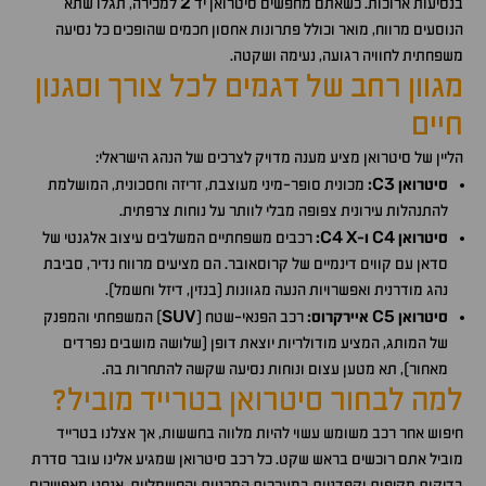
2
בנסיעות ארוכות. כשאתם מחפשים סיטרואן יד
למכירה, תגלו שתא
הנוסעים מרווח, מואר וכולל פתרונות אחסון חכמים שהופכים כל נסיעה
משפחתית לחוויה רגועה, נעימה ושקטה.
מגוון רחב של דגמים לכל צורך וסגנון
חיים
הליין של סיטרואן מציע מענה מדויק לצרכים של הנהג הישראלי:
C3
סיטרואן
:
מכונית סופר-מיני מעוצבת, זריזה וחסכונית, המושלמת
להתנהלות עירונית צפופה מבלי לוותר על נוחות צרפתית.
C4
X
C4
סיטרואן
ו-
:
רכבים משפחתיים המשלבים עיצוב אלגנטי של
סדאן עם קווים דינמיים של קרוסאובר. הם מציעים מרווח נדיר, סביבת
נהג מודרנית ואפשרויות הנעה מגוונות (בנזין, דיזל וחשמל).
SUV
C5
סיטרואן
איירקרוס:
רכב הפנאי-שטח (
) המשפחתי והמפנק
של המותג, המציע מודולריות יוצאת דופן (שלושה מושבים נפרדים
מאחור), תא מטען עצום ונוחות נסיעה שקשה להתחרות בה.
למה לבחור סיטרואן בטרייד מוביל?
חיפוש אחר רכב משומש עשוי להיות מלווה בחששות, אך אצלנו בטרייד
מוביל אתם רוכשים בראש שקט. כל רכב סיטרואן שמגיע אלינו עובר סדרת
בדיקות מקיפות וקפדניות במערכות המכניות והחשמליות. אנחנו מאפשרים