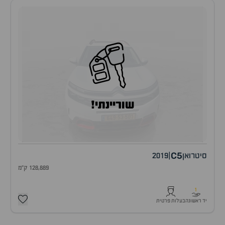
שוריינתי!
C5
סיטרואן
|
2019
128,889 ק"מ
1
יד ראשונה
בעלות פרטית