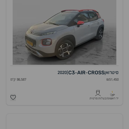
C3
AIR
CROSS
סיטרואן
|
2020
-
-
₪51,450
96,587 ק"מ
1
יד ראשונה
בעלות פרטית