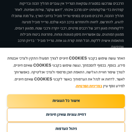
הרכבים שנרכשו במסגרת עסקאות הטרייד אין עוברים תהליך הכנה ובדיקות
קפדניות כדי שלקוחותינו ייהנו מרכב איכותי, "ראש שקט", שירות ואמינות. לאחר
תהליך ההכנה, הרכבים מוצבים בסניפי טרייד מוביל ברחבי הארץ, על מנת שתוכלו
להגיע, להתרשם, לחוות ולהתחדש ברכב הבא שלכם. טרייד מוביל מציעה
ללקוחותיה מגוון רחב של רכבים פרטיים, רכבי יוקרה ורכבי שטח, ממגוון דגמים,
ממגוון המותגים, עם אפשרויות מימון מגוונות ונוחות, פתרונות ביטוח וחבילות
מותאמות אישית ללקוח, הכל תחת קורת גג אחת. טרייד מוביל – בדיוק הרכב
שחיפשת.
אודות
סניפים
טרייד מוביל בעיתונות
תנאי שימוש
מדיניות פרטיות
COOKIES
האתר עושה שימוש בקבצי
חיוניים לצורך תפעולו התקין ולצרכי אבטחת
BUY BACK
תקנון
מבצעים
מגזין טרייד מוביל
איך זה עובד?
דרושים
COOKIES
ניהול העדפות עוגיות
מידע. בנוסף, בכפוף להסכמתך, נעשה שימוש בקבצי
שאינם חיוניים,
לצורך שיפור חוויית הגלישה, התאמת תוכן פרסומי ולצרכי אנליטיקה. באפשרותך
COOKIES
לאשר, לדחות או לנהל את העדפותיך באשר לקבצי
שאינם חיוניים.
קיה
סיטרואן
אופל
פיג'ו
MG
Geely
מזדה
בי ווי די
צ'רי
טסלה
ניסאן
טויוטה
דאצ'יה
פולקסווגן
טסלה
ג'יפ
ב מ וו
לקסוס
אאודי
סקודה
יונדאי
רנו
שברולט
סיאט
מיצובישי
סוזוקי
הונדה
סובארו
סרס
אקספנג
למידע נוסף עיין
במדיניות הפרטיות
.
אישור כל העוגיות
TradeMobile instagram
TradeMobile facebook
TradeMobile youtube
Developed by Media Maven
דחיית עוגיות שאינן חיוניות
©
כל הזכויות שמורות טרייד מוביל
2026
ריגו מרקטינג - קידום אתרים
ניהול העדפות