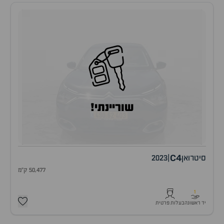
שוריינתי!
C4
סיטרואן
|
2023
50,477 ק"מ
1
יד ראשונה
בעלות פרטית