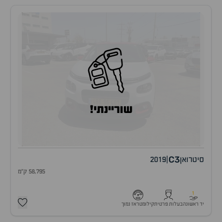
שוריינתי!
C3
סיטרואן
|
2019
58,795 ק"מ
1
יד ראשונה
בעלות פרטית
קילומטראז נמוך