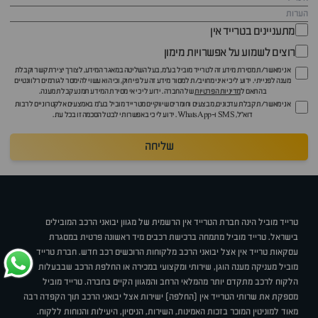
מתעניינים בטרייד אין
רוצים לשמוע על אפשרויות מימון
אני מאשר/ת מסירת מידע זה לטרייד מוביל בע"מ, בעל השליטה במאגר המידע, לצורך יצירת קשר וקבלת
מענה לפנייתי. ידוע לי כי איני מחויב/ת למסור מידע זה על פי חוק, וכי הוא עשוי להימסר לגורמים רלוונטיים
בהתאם ל
מדיניות הפרטיות
של החברה. ידוע לי כי אי מסירת המידע תמנע קבלת מענה.
אני מאשר/ת קבלת עדכונים, מבצעים וחומרים שיווקיים מטרייד מוביל בע"מ באמצעים אלקטרוניים לרבות
דוא״ל, SMS ו-WhatsApp. ידוע לי כי באפשרותי לבטל הסכמה זו בכל עת.
שליחה
טרייד מוביל הינה חברת הטרייד אין הרשמית של מגוון יבואני הרכב המובילים
בישראל. טרייד מוביל מתמחה ברכישת רכבים מיד ראשונה פרטית במסגרת
עסקאות טרייד אין אצל יבואני הרכב מלקוחות הרוכשים רכב חדש. חברת טרייד
מוביל מעניקה מענה הוגן, שירותי ומקצועי במכירה או החלפת הרכב שבבעלות
הלקוח לרכב מתקדם יותר מהמלאי הרחב והמגוון הקיים בחברה. טרייד מוביל
מספקת את שרותי הטרייד אין (החלפה) ישירות אצל יבואני הרכב תוך הקפדה רבה
מאוד למוניטין המוכר בזכות האמינות, השירות, הניסיון, היעילות והנוחות ללקוח.