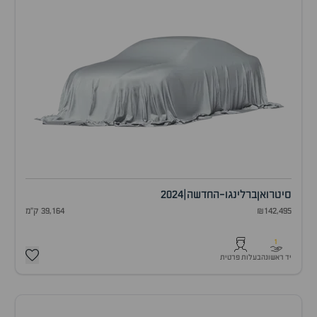
סיטרואן
ברלינגו-החדשה
|
2024
₪142,495
39,164 ק"מ
1
יד ראשונה
בעלות פרטית