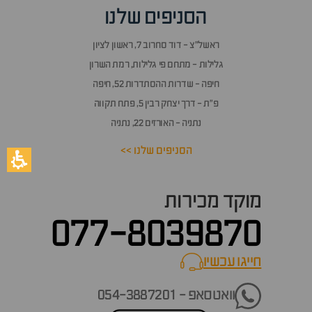
הסניפים שלנו
ראשל״צ - דוד סחרוב 7, ראשון לציון
גלילות - מתחם פי גלילות, רמת השרון
חיפה - שדרות ההסתדרות 52, חיפה
פ״ת - דרך יצחק רבין 5, פתח תקווה
נתניה - האורזים 22, נתניה
הסניפים שלנו >>
מוקד מכירות
077-8039870
חייגו עכשיו
call now
וואטסאפ - 054-3887201