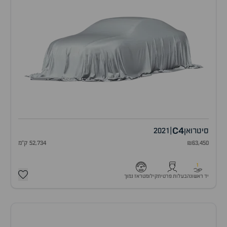
C4
סיטרואן
|
2021
₪63,450
52,734 ק"מ
1
יד ראשונה
בעלות פרטית
קילומטראז נמוך