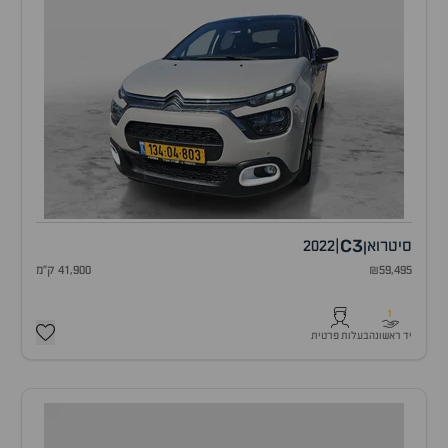
C3
סיטרואן
|
2022
₪59,495
41,900 ק"מ
1
יד ראשונה
בעלות פרטית