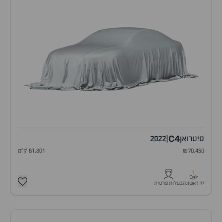
C4
סיטרואן
|
2022
₪70,450
81,801 ק"מ
1
יד ראשונה
בעלות פרטית