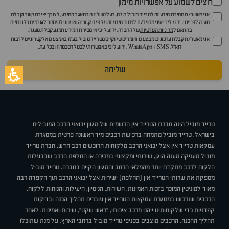
רוצים לשמוע על אפשרויות מימון
אני מאשר/ת מסירת מידע זה לטרייד מוביל בע"מ, בעל השליטה במאגר המידע, לצורך יצירת קשר וקבלת
מענה לפנייתי. ידוע לי כי איני מחויב/ת למסור מידע זה על פי חוק, וכי הוא עשוי להימסר לגורמים רלוונטיים
בהתאם ל
מדיניות הפרטיות
של החברה. ידוע לי כי אי מסירת המידע תמנע קבלת מענה.
אני מאשר/ת קבלת עדכונים, מבצעים וחומרים שיווקיים מטרייד מוביל בע"מ באמצעים אלקטרוניים לרבות
דוא״ל, SMS ו-WhatsApp. ידוע לי כי באפשרותי לבטל הסכמה זו בכל עת.
שליחה
טרייד מוביל הינה חברת הטרייד אין הרשמית של מגוון יבואני הרכב המובילים
בישראל. טרייד מוביל מתמחה ברכישת רכבים מיד ראשונה פרטית במסגרת
עסקאות טרייד אין אצל יבואני הרכב מלקוחות הרוכשים רכב חדש. חברת טרייד
מוביל מעניקה מענה הוגן, שירותי ומקצועי במכירה או החלפת הרכב שבבעלות
הלקוח לרכב מתקדם יותר מהמלאי הרחב והמגוון הקיים בחברה. טרייד מוביל
מספקת את שרותי הטרייד אין (החלפה) ישירות אצל יבואני הרכב תוך הקפדה רבה
מאוד למוניטין המוכר בזכות האמינות, השירות, הניסיון, היעילות והנוחות ללקוח.
הרכבים שנרכשו במסגרת עסקאות הטרייד אין עוברים תהליך הכנה ובדיקות
קפדניות כדי שלקוחותינו ייהנו מרכב איכותי, "ראש שקט", שירות ואמינות. לאחר
תהליך ההכנה, הרכבים מוצבים בסניפי טרייד מוביל ברחבי הארץ, על מנת שתוכלו