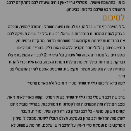
מימון בהתאמה אישית, ומסלולי טרייד-אין נוחים שיעזרו לכם להתקדם לרכב
החשמלי הבא שלכם בקלות ובביטחון.
לסיכום
ג'ילי הציבה רף חדש בכל הנוגע לטווח נסיעה חשמלי ותמורה למחיר, והפכה
בצדק לאחת המכוניות הנמכרות בישראל. רכישת ג'ילי יד שנייה מעניקה לכם
את ההזדמנות ליהנות מקרוסאובר משפחתי מרווח, מתקדם ובטיחותי,
המציע חיסכון כלכלי חסר תקדים ללא הוצאות דלק. בטרייד מוביל אנו
2
מקפידים על סטנדרט גבוה של איכות, וכל ג'ילי יד
למכירה המוצעת אצלנו
נבדקת ביסודיות, כולל תקינות סוללת המתח הגבוה. בואו אלינו כדי ליהנות
מחוויית קנייה שקופה, אמינה ומקצועית, שתכניס אתכם לעידן החשמלי עם
חיוך.
למה כדאי לרכוש ג'ילי יד שנייה מטרייד מוביל ולא מאדם פרטי?
+
ברכישת רכב חשמלי כמו ג'ילי יד שנייה בשוק הפרטי, קשה מאוד לאימוד את
מצב הסוללה ואת המערכות האלקטרוניות המורכבות. בטרייד מוביל אתם
קונים משקט נפשי - כל רכב נבדק בצורה מקצועית ויסודית. מעבר
לשקיפות המלאה ולביטחון בעסקה, אצלנו תוכלו ליהנות ממסלולי מימון
אטרקטיביים ועסקת טרייד-אין על הרכב הישן שלכם, יתרונות שפשוט לא