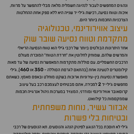
ונהגים המחפשים לעבור לנהיגה חשמלית מלאה מבלי להתפשר על מרווח,
איכות וטווח נסיעה, רכישת ג'ילי יד שנייה היא ללא ספק אחת ההחלטות
הצרכניות החכמות ביותר היום.
עיצוב אווירודינמי, טכנולוגיה
מתקדמת וטווח נסיעה שובר שוק
אחד היתרונות הבולטים ביותר של רכבי ג'ילי הוא טווח הנסיעה הריאלי
והמרשים שלהם, שמוחק לחלוטין את "חרדת הטווח" המוכרת מעולם
הרכבים החשמליים. עם סוללות מתקדמות המאפשרות נסיעה של עד מאות
460
350
קילומטרים לטעינה אחת (בהתאם לגרסת הסוללה -
או
), ג'ילי
מאפשרת נסיעות בין-עירוניות ארוכות בשקט מוחלט ובאפס מאמץ. כשאתם
2
מחפשים ג'ילי יד
למכירה, אתם מבטיחים לעצמכם רכב בעל עיצוב
קרוסאובר אווירודינמי ומודרני, המצויד במערכות ניהול אנרגייה חכמות
שממקסמות כל קילוואט.
אבזור עשיר, נוחות משפחתית
ובטיחות בלי פשרות
ג'ילי לא חוסכת בכל הנוגע לפינוק הנהג והנוסעים. תא הנוסעים של רכבי