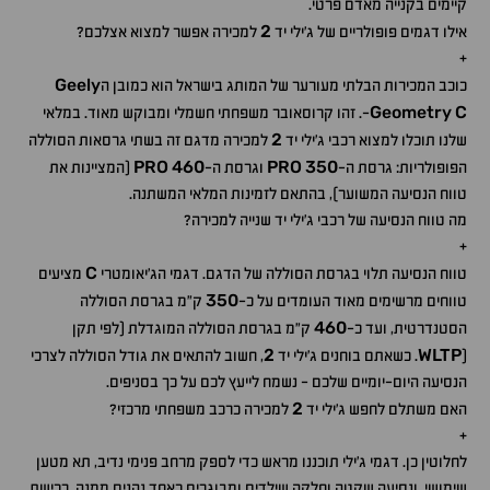
קיימים בקנייה מאדם פרטי.
2
אילו דגמים פופולריים של ג'ילי יד
למכירה אפשר למצוא אצלכם?
+
Geely
כוכב המכירות הבלתי מעורער של המותג בישראל הוא כמובן ה
Geometry
C
-. זהו קרוסאובר משפחתי חשמלי ומבוקש מאוד. במלאי
2
שלנו תוכלו למצוא רכבי ג'ילי יד
למכירה מדגם זה בשתי גרסאות הסוללה
PRO
460
PRO
350
הפופולריות: גרסת ה-
וגרסת ה-
(המציינות את
טווח הנסיעה המשוער), בהתאם לזמינות המלאי המשתנה.
מה טווח הנסיעה של רכבי ג'ילי יד שנייה למכירה?
+
C
טווח הנסיעה תלוי בגרסת הסוללה של הדגם. דגמי הג'יאומטרי
מציעים
350
טווחים מרשימים מאוד העומדים על כ-
ק"מ בגרסת הסוללה
460
הסטנדרטית, ועד כ-
ק"מ בגרסת הסוללה המוגדלת (לפי תקן
2
WLTP
(
. כשאתם בוחנים ג'ילי יד
, חשוב להתאים את גודל הסוללה לצרכי
הנסיעה היום-יומיים שלכם - נשמח לייעץ לכם על כך בסניפים.
2
האם משתלם לחפש ג'ילי יד
למכירה כרכב משפחתי מרכזי?
+
לחלוטין כן. דגמי ג'ילי תוכננו מראש כדי לספק מרחב פנימי נדיב, תא מטען
שימושי, ונסיעה שקטה וחלקה שילדים ומבוגרים כאחד נהנים ממנה. רכישת