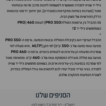
ג'ילי יד שנייה למכירה מאפשרת למשפחה ליהנות מרכב מרווח ובטיחותי
מאוד (מערכות בטיחות מתקדמות כסטנדרט), תוך חיתוך דרסטי בהוצאות
הדלק החודשיות של משק הבית.
PRO
460
PRO
350
מה ההבדל בין גרסאות הסוללה
) לעומת
(
2
כשמחפשים ג'ילי יד
?
+
PRO
350
ההבדל העיקרי הוא בקיבולת הסוללה ובטווח הנסיעה. גרסת ה-
WLTP
350
מציעה טווח נסיעה של כ-
ק"מ) לפי תקן (
, והיא מעולה למי
PRO
460
שמרבית נסיעותיו הן עירוניות או לטווחים בינוניים. גרסת ה-
460
מגיעה עם סוללה מוגדלת המספקת טווח של כ-
ק"מ, ומתאימה מאוד
למי שמרבה בנסיעות בין-עירוניות ארוכות. כשאתם מחפשים ג'ילי יד שנייה
למכירה, נציגי טרייד מוביל יעזרו לכם להתאים את גודל הסוללה במדויק
לשגרת הנסיעות והתקציב שלכם.
הסניפים שלנו
ראשל״צ - דוד סחרוב 7, ראשון לציון