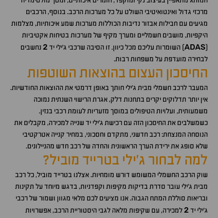
המותג מתאפיין בעיצוב נקי ומוקפד, חומרים איכותיים, ומסך מולטימדיה
מרכזי גדול ואינטואיטיבי השולט על כל מערכות הרכב. בנוסף, הרכבים
מגיעים עם חבילות אבזור נדיבות הכוללות מערכות שמע איכותיות, מצלמות
היקפיות, מושבים חשמליים ומערך מקיף של מערכות בטיחות אקטיביות
2
ADAS
(
) השומרות עליכם מכל כיוון. זו הסיבה שרכבי ג'ילי יד
נחשבים
לבחירה מועדפת על משפחות רבות.
החיסכון העצום בהוצאות השוטפות
המעבר לרכב חשמלי מבית ג'ילי חותך באופן דרמטי את ההוצאות החודשיות.
אין יותר תדלוקים יקרים בתחנות דלק, אגרת הרישוי השנתית נמוכה
משמעותית, ועלויות הטיפולים במוסך מזעריות לעומת רכבי בנזין.
כשמשלבים את החיסכון הזה עם רכישת ג'ילי יד שנייה למכירה, מקבלים את
הנוסחה המנצחת: רכב חדשני, מתקדם וחסכוני, במחיר קנייה אטרקטיבי
שלא סופג את ירידת הערך הראשונית והחדה של רכב חדש מהניילונים.
למה לבחור ג'ילי בטרייד מוביל?
שוק הרכב החשמלי המשומש דורש מומחיות. אצלנו בטרייד מוביל, כל רכב
מבית ג'ילי עובר סדרת בדיקות מקיפות וקפדניות, בדגש מיוחד על תקינות
ובריאות סוללת המתח הגבוה. אנו מציעים לכם מלאי מגוון ושמור של רכבי
2
ג'ילי יד
למכירה, עם שקיפות מלאה לגבי היסטוריית הרכב, אפשרויות