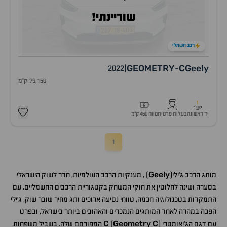
שוריינתי!
רכב חשמלי
GEOMETRY
C
Geely
2022
|
-
79,150 ק"מ
1
יד ראשונה
בעלות פרטית
טווח 460 ק״מ
1
Geely
מותג הרכב ג'ילי(
) , מענקיות הרכב העולמיות, חדר לשוק הישראלי
בסערה ושינה לחלוטין את חוקי המשחק בקטגוריית הרכבים החשמליים. עם
התמקדות בטכנולוגיה חכמה, טווחי נסיעה ארוכים ותג מחיר שובר שוק, ג'ילי
הפכה במהרה לאחד המותגים הנמכרים והאהובים ביותר בישראל, ובפרט
C
Geometry
C
עם דגם הג'יאומטרי
(
) המפורסם שלה. בשביל משפחות