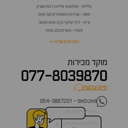
גלילות - מתחם פי גלילות, רמת השרון
חיפה - שדרות ההסתדרות 52, חיפה
פ״ת - דרך יצחק רבין 5, פתח תקווה
נתניה - האורזים 22, נתניה
הסניפים שלנו >>
מוקד מכירות
077-8039870
חייגו עכשיו
call now
וואטסאפ - 054-3887201