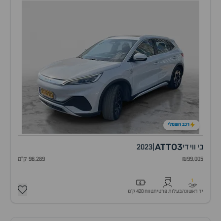
רכב חשמלי
ATTO3
בי ווי די
|
2023
₪99,005
96,289 ק"מ
1
יד ראשונה
בעלות פרטית
טווח 420 ק״מ