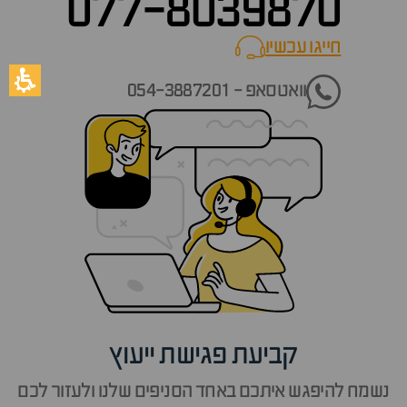
077-8039870
חייגו עכשיו
call now
וואטסאפ - 054-3887201
קביעת פגישת ייעוץ
נשמח להיפגש איתכם באחד הסניפים שלנו ולעזור לכם