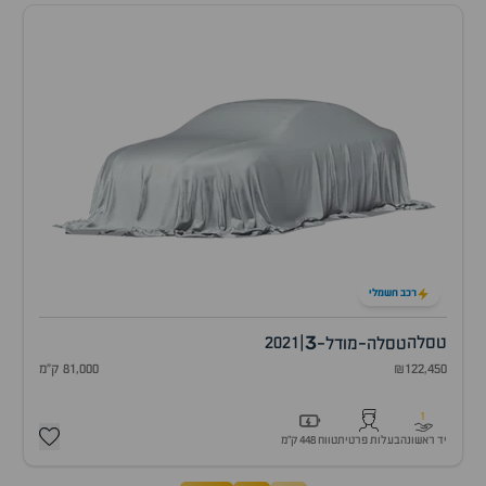
רכב חשמלי
3
טסלה
|
2021
טסלה-מודל-
₪122,450
81,000 ק"מ
1
יד ראשונה
בעלות פרטית
טווח 448 ק״מ