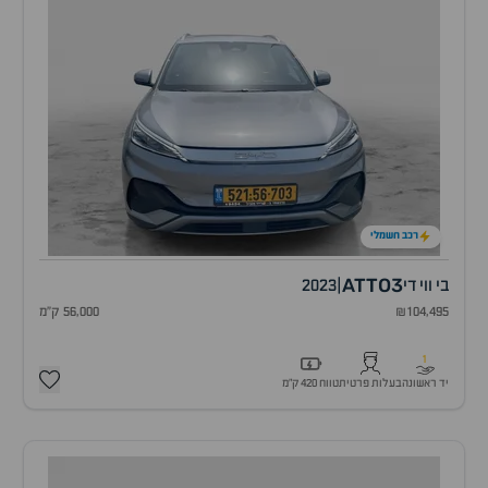
רכב חשמלי
ATTO3
בי ווי די
|
2023
₪104,495
56,000 ק"מ
1
יד ראשונה
בעלות פרטית
טווח 420 ק״מ