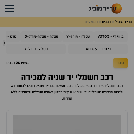
טרייד מוביל
רכבים
חשמליים
ES3
3
Y
ATTO3
בי ווי די -
טסלה - מודל-
טסלה - טסלה-מודל-
סרס -
>
Y
ATTO3
בי ווי די -
טסלה - מודל-
סינון
נמצאו
26
רכבים
רכב חשמלי יד שניה למכירה
רכב חשמלי הוא הדור הבא בעולם הרכב, ואצלנו בטרייד מוביל תוכלו להשתדרג
ולהנות מרכבים חשמליים יד שניה או 0 ק"מ במגוון דגמים מובילים ובמחירים ללא
תחרות.