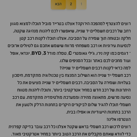
1
2
הבא
רוצים להצטרף למהפכה הירוקה? אצלנו בטרייד מוביל תוכלו למצוא מגוון
רחב של רכבים חשמליים יד שנייה, שיאפשרו לכם ליהנות מנהיגה שקטה,
חלקה ובטוחה תוך שמירה על הסביבה. אצלנו תוכלו לקנות רכב קטן
לנסיעות עירוניות או רכב משפחתי מרווח שישמש אתכם גם לטיולים ארוכים
BYD
3
C
– דגמים כמו קיה נירו, ג'ילי גאומטרי
, טסלה מודל
,
, יונדאי, אופל
ועוד מחכים לכם באתר ובכל הסניפים שלנו.
למה כדאי לקנות רכבים חשמליים יד שנייה?
רכב חשמלי יד שנייה הוא השילוב המנצח בין טכנולוגיה מתקדמת, חיסכון
בעלויות ושמירה על הסביבה. רכבים חשמליים יד שנייה מציעים את כל
היתרונות של רכב חדש במחיר אטרקטיבי ביותר, ותוכלו ליהנות מטווח
נסיעה מרשים, מתאוצה מהירה וממערכת מולטימדיה מתקדמת. עם רכב
חשמלי תוכלו להגיד שלום לביקורים היקרים בתחנות הדלק ולטעון את
הרכב בתחנות הייעודיות או אפילו בבית.
הצטרפו אלינו!
רוצים לרכוש רכב חשמלי בראש שקט? אצלנו כל רכב עובר בדיקה קפדנית
כדי לוודא שאתם מקבלים את הרכב הטוב ביותר במחיר אטרקטיבי מאוד.