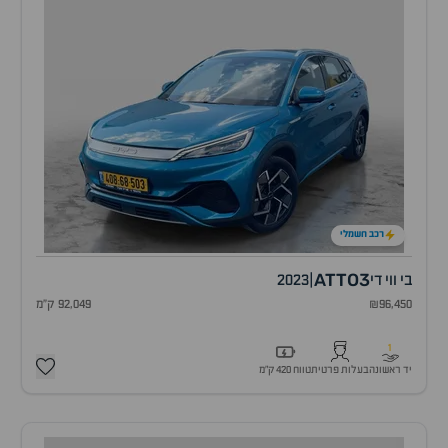
רכב חשמלי
ATTO3
בי ווי די
|
2023
₪96,450
92,049 ק"מ
1
יד ראשונה
בעלות פרטית
טווח 420 ק״מ