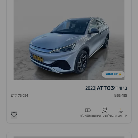
רכב חשמלי
ATTO3
בי ווי די
|
2023
₪99,495
75,054 ק"מ
1
יד ראשונה
בעלות פרטית
טווח 420 ק״מ