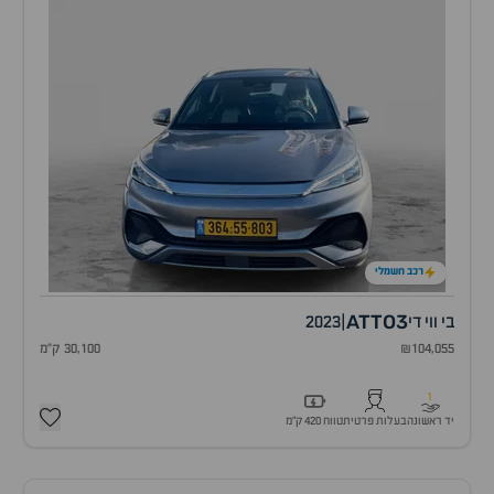
רכב חשמלי
ATTO3
בי ווי די
|
2023
₪104,055
30,100 ק"מ
1
יד ראשונה
בעלות פרטית
טווח 420 ק״מ