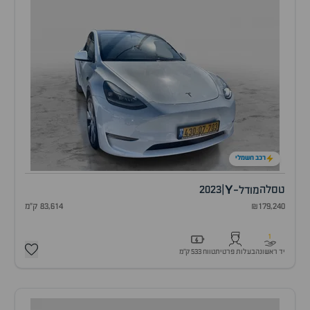
רכב חשמלי
Y
טסלה
|
2023
מודל-
₪179,240
83,614 ק"מ
1
יד ראשונה
בעלות פרטית
טווח 533 ק״מ