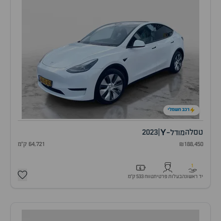
רכב חשמלי
Y
טסלה
|
2023
מודל-
₪188,450
64,721 ק"מ
1
יד ראשונה
בעלות פרטית
טווח 533 ק״מ