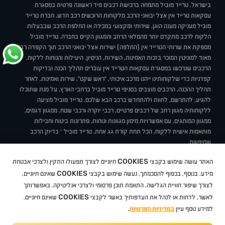
בישראל. טרייד מוביל מתמחה ברכישת רכבים מיד ראשונה פרטית במסגרת
עסקאות טרייד אין אצל יבואני הרכב מלקוחות הרוכשים רכב חדש. חברת טרייד
מוביל מעניקה מענה הוגן, שירותי ומקצועי במכירה או החלפת הרכב שבבעלות
הלקוח לרכב מתקדם יותר מהמלאי הרחב והמגוון הקיים בחברה. טרייד מוביל
מספקת את שרותי הטרייד אין (החלפה) ישירות אצל יבואני הרכב תוך הקפדה רבה
מאוד למוניטין המוכר בזכות האמינות, השירות, הניסיון, היעילות והנוחות ללקוח.
הרכבים שנרכשו במסגרת עסקאות הטרייד אין עוברים תהליך הכנה ובדיקות
קפדניות כדי שלקוחותינו ייהנו מרכב איכותי, "ראש שקט", שירות ואמינות. לאחר
תהליך ההכנה, הרכבים מוצבים בסניפי טרייד מוביל ברחבי הארץ, על מנת שתוכלו
להגיע, להתרשם, לחוות ולהתחדש ברכב הבא שלכם. טרייד מוביל מציעה
ללקוחותיה מגוון רחב של רכבים פרטיים, רכבי יוקרה ורכבי שטח, ממגוון דגמים,
ממגוון המותגים, עם אפשרויות מימון מגוונות ונוחות, פתרונות ביטוח וחבילות
מותאמות אישית ללקוח, הכל תחת קורת גג אחת. טרייד מוביל – בדיוק הרכב
שחיפשת.
אודות
סניפים
טרייד מוביל בעיתונות
תנאי שימוש
מדיניות פרטיות
COOKIES
האתר עושה שימוש בקבצי
חיוניים לצורך תפעולו התקין ולצרכי אבטחת
BUY BACK
תקנון
מבצעים
מגזין טרייד מוביל
איך זה עובד?
דרושים
COOKIES
ניהול העדפות עוגיות
מידע. בנוסף, בכפוף להסכמתך, נעשה שימוש בקבצי
שאינם חיוניים,
לצורך שיפור חוויית הגלישה, התאמת תוכן פרסומי ולצרכי אנליטיקה. באפשרותך
COOKIES
לאשר, לדחות או לנהל את העדפותיך באשר לקבצי
שאינם חיוניים.
קיה
סיטרואן
אופל
פיג'ו
MG
Geely
מזדה
בי ווי די
צ'רי
טסלה
ניסאן
טויוטה
דאצ'יה
פולקסווגן
טסלה
ג'יפ
ב מ וו
לקסוס
אאודי
סקודה
יונדאי
רנו
שברולט
סיאט
מיצובישי
סוזוקי
הונדה
סובארו
סרס
אקספנג
למידע נוסף עיין
במדיניות הפרטיות
.