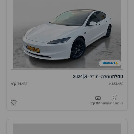
רכב חשמלי
3
טסלה
|
2024
טסלה-מודל-
₪153,450
74,492 ק"מ
בעלות פרטית
טווח 380 ק״מ