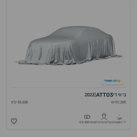
רכב חשמלי
ATTO3
בי ווי די
|
2022
₪101,505
65,026 ק"מ
1
יד ראשונה
בעלות פרטית
טווח 420 ק״מ