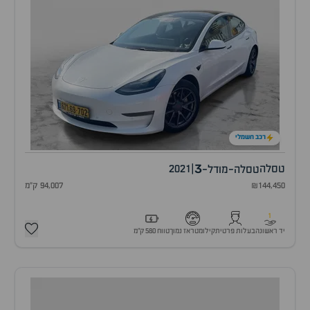
רכב חשמלי
3
טסלה
|
2021
טסלה-מודל-
₪144,450
94,007 ק"מ
1
יד ראשונה
בעלות פרטית
קילומטראז נמוך
טווח 580 ק״מ