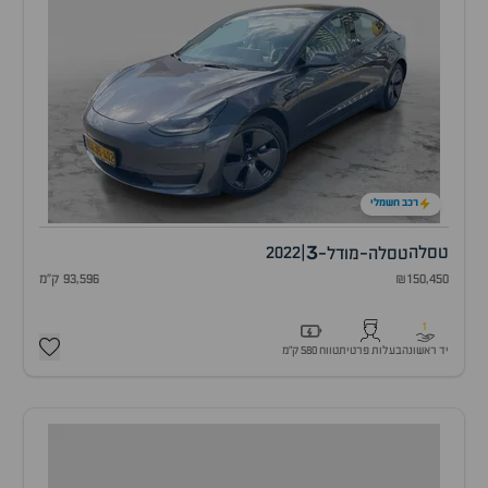
רכב חשמלי
3
טסלה
|
2022
טסלה-מודל-
₪150,450
93,596 ק"מ
1
יד ראשונה
בעלות פרטית
טווח 580 ק״מ