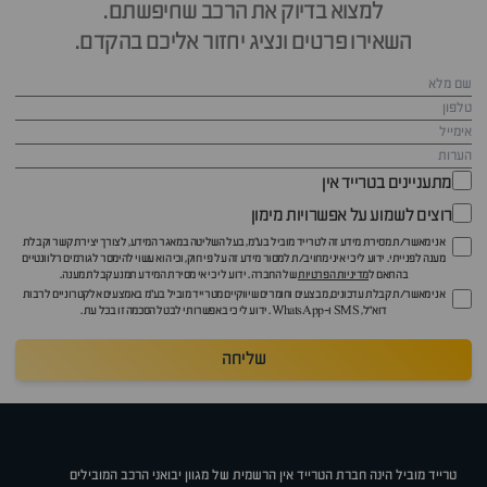
למצוא בדיוק את הרכב שחיפשתם.
השאירו פרטים ונציג יחזור אליכם בהקדם.
מתעניינים בטרייד אין
רוצים לשמוע על אפשרויות מימון
אני מאשר/ת מסירת מידע זה לטרייד מוביל בע"מ, בעל השליטה במאגר המידע, לצורך יצירת קשר וקבלת
מענה לפנייתי. ידוע לי כי איני מחויב/ת למסור מידע זה על פי חוק, וכי הוא עשוי להימסר לגורמים רלוונטיים
בהתאם ל
מדיניות הפרטיות
של החברה. ידוע לי כי אי מסירת המידע תמנע קבלת מענה.
אני מאשר/ת קבלת עדכונים, מבצעים וחומרים שיווקיים מטרייד מוביל בע"מ באמצעים אלקטרוניים לרבות
דוא״ל, SMS ו-WhatsApp. ידוע לי כי באפשרותי לבטל הסכמה זו בכל עת.
שליחה
טרייד מוביל הינה חברת הטרייד אין הרשמית של מגוון יבואני הרכב המובילים