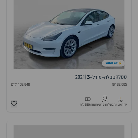
רכב חשמלי
3
טסלה
|
2021
טסלה-מודל-
₪132,005
103,648 ק"מ
1
יד ראשונה
בעלות פרטית
טווח 580 ק״מ