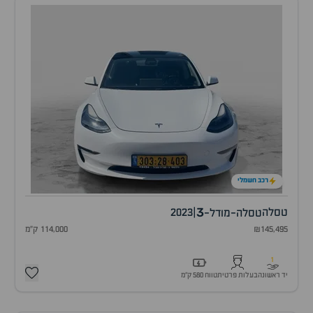
רכב חשמלי
3
טסלה
|
2023
טסלה-מודל-
₪145,495
114,000 ק"מ
1
יד ראשונה
בעלות פרטית
טווח 580 ק״מ