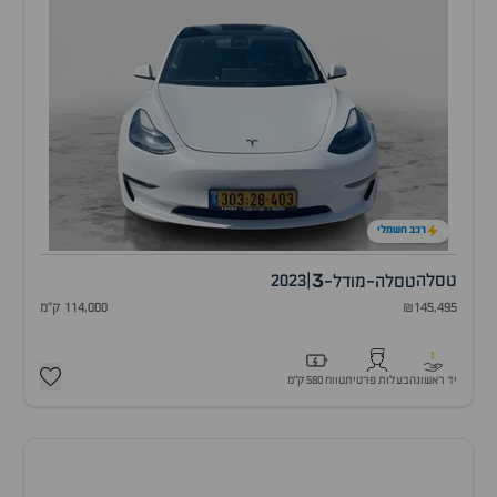
רכב חשמלי
3
טסלה
|
2023
טסלה-מודל-
₪145,495
114,000 ק"מ
1
יד ראשונה
בעלות פרטית
טווח 580 ק״מ