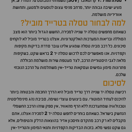
3
SUV
Y
טסלה מודל :
קרוסאובר (
) משפחתי המבוסס על המודל
, אך
מציע ישיבה גבוהה יותר, מרחב פנימי עצום לנוסעים ולמטען, ותחושת
אווריריות מושלמת.
למה לבחור טסלה בטרייד מוביל?
כשאתם מחפשים טסלה יד שנייה למכירה, החשש הגדול ביותר הוא מצב
הסוללה ובריאות המערכות האלקטרוניות. אצלנו בטרייד מוביל לא לוקחים
סיכונים. כל רכב מבית טסלה שמגיע אלינו עובר סדרת בדיקות מקיפות
2
וקפדניות. אנו מאפשרים לכם לרכוש טסלה יד
בראש שקט, בשקיפות
מלאה לגבי היסטוריית הרכב, לצד מעטפת שירות מושלמת הכוללת
פתרונות מימון גמישים ועסקאות טרייד-אין משתלמות על הרכב הנוכחי
שלכם.
לסיכום
רכישת טסלה יד שנייה דרך טרייד מוביל היא הדרך החכמה והבטוחה ביותר
להיכנס לעתיד המוטורי. עם ביצועים עוצרי נשימה, סביבת נהג מינימליסטית
וטכנולוגיה שמתעדכנת ללא הרף מהאוויר, אין ספק שזהו הרכב החשמלי
2
הנחשק בישראל. כשאתם בוחרים לחפש טסלה יד
למכירה אצלנו, אתם
מקבלים לא רק רכב מתקדם וחיסכון אדיר בהוצאות הדלק והטיפולים, אלא
גם שקט נפשי מלא. בזכות הבדיקות הקפדניות ותנאי המימון והטרייד-אין