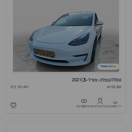
רכב חשמלי
3
טסלה
|
2021
טסלה-מודל-
₪135,385
101,431 ק"מ
1
יד ראשונה
בעלות פרטית
טווח 580 ק״מ