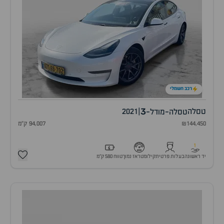
רכב חשמלי
3
טסלה
|
2021
טסלה-מודל-
₪144,450
94,007 ק"מ
1
יד ראשונה
בעלות פרטית
קילומטראז נמוך
טווח 580 ק״מ