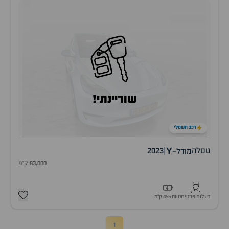
שוריינתי!
רכב חשמלי
Y
טסלה
|
2023
מודל-
83,000 ק"מ
בעלות פרטית
טווח 455 ק״מ
1