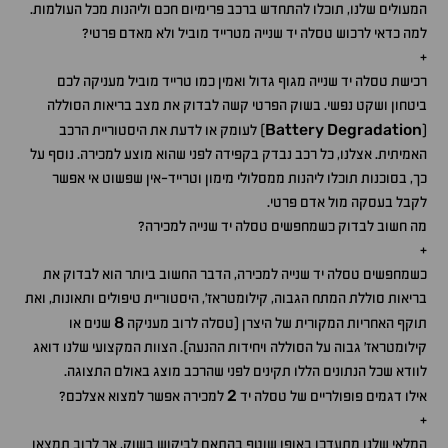
המעולים שלנו, תוכלו להתחדש ברכב פרימיום חכם וליהנות מכל העולמות.
למה כדאי לרכוש טסלה יד שנייה מטרייד מוביל ולא מאדם פרטי?
+
רכישת טסלה יד שנייה מגוף גדול ואמין כמו טרייד מוביל מעניקה לכם
ביטחון ושקט נפשי. בשוק הפרטי קשה לבדוק את מצב בריאות הסוללה
Battery
Degradation
(
) לעומק או לדעת את היסטוריית הרכב
האמיתית. אצלנו, כל רכב נבדק בקפידה לפני שהוא מוצע למכירה. נוסף על
כך, בסוכנות תוכלו ליהנות ממסלולי מימון וטרייד-אין שפשוט אי אפשר
לקבל בעסקה מול אדם פרטי.
מה חשוב לבדוק כשמחפשים טסלה יד שנייה למכירה?
+
כשמחפשים טסלה יד שנייה למכירה, הדבר החשוב ביותר הוא לבדוק את
בריאות סוללת המתח הגבוה, קילומטראז', היסטוריית טיפולים ותאונות, ואת
8
תוקף האחריות המקורית של היצרן (טסלה לרוב מעניקה
שנים או
קילומטראז' גבוה על הסוללה ויחידות ההנעה). הצוות המקצועי שלנו דואג
לוודא שכל הנתונים הללו תקינים לפני שהרכב מוצג באולם התצוגה.
2
אילו דגמים פופולריים של טסלה יד
למכירה אפשר למצוא אצלכם?
+
המלאי שלנו מתעדכן באופן שוטף בהתאם לביקוש בשוק, אך לרוב תמצאו