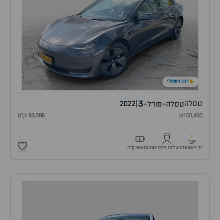
רכב חשמלי
3
טסלה
|
2022
טסלה-מודל-
₪150,450
93,596 ק"מ
1
יד ראשונה
בעלות פרטית
טווח 580 ק״מ