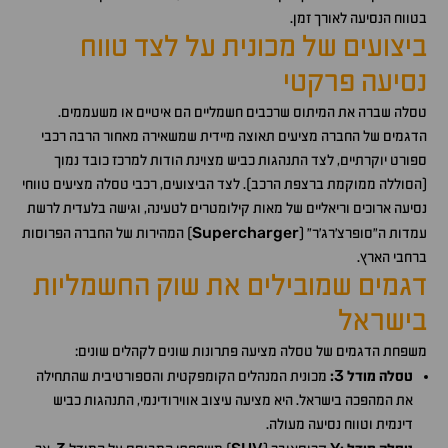
בטווח הנסיעה לאורך זמן.
ביצועים של מכונית על לצד טווח
נסיעה פרקטי
טסלה שברה את המיתוס שרכבים חשמליים הם איטיים או משעממים.
הדגמים של החברה מציעים תאוצה מיידית שמשאירה מאחור הרבה רכבי
ספורט יוקרתיים, לצד התנהגות כביש מצוינת הודות למרכז כובד נמוך
(הסוללה ממוקמת ברצפת הרכב). לצד הביצועים, רכבי טסלה מציעים טווחי
נסיעה ארוכים וריאליים של מאות קילומטרים לטעינה, וגישה בלעדית לרשת
Supercharger
עמדות ה"סופרצ'רג'ר" (
) המהירות של החברה הפרוסות
ברחבי הארץ.
דגמים שמובילים את שוק החשמליות
בישראל
משפחת הדגמים של טסלה מציעה פתרונות שונים לקהלים שונים:
3
טסלה מודל
:
מכונית המנהלים הקומפקטית והספורטיבית שהתחילה
את המהפכה בישראל. היא מציעה עיצוב אווירודינמי, התנהגות כביש
דינמית וטווח נסיעה מעולה.