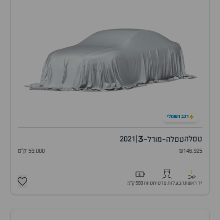
רכב חשמלי
3
טסלה
|
2021
טסלה-מודל-
₪146,925
59,000 ק"מ
1
יד ראשונה
בעלות פרטית
טווח 580 ק״מ