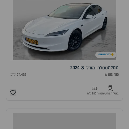
רכב חשמלי
3
טסלה
|
2024
טסלה-מודל-
₪153,450
74,492 ק"מ
בעלות פרטית
טווח 380 ק״מ