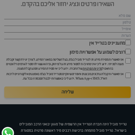
השאירו פרטים ונציג יחזור אליכם בהקדם.
מתעניינים בטרייד אין
רוצים לשמוע על אפשרויות מימון
אני מאשר/ת מסירת מידע זה לטרייד מוביל בע"מ, בעל השליטה במאגר המידע, לצורך יצירת קשר וקבלת
מענה לפנייתי. ידוע לי כי איני מחויב/ת למסור מידע זה על פי חוק, וכי הוא עשוי להימסר לגורמים רלוונטיים
בהתאם ל
מדיניות הפרטיות
של החברה. ידוע לי כי אי מסירת המידע תמנע קבלת מענה.
אני מאשר/ת קבלת עדכונים, מבצעים וחומרים שיווקיים מטרייד מוביל בע"מ באמצעים אלקטרוניים לרבות
דוא״ל, SMS ו-WhatsApp. ידוע לי כי באפשרותי לבטל הסכמה זו בכל עת.
שליחה
טרייד מוביל הינה חברת הטרייד אין הרשמית של מגוון יבואני הרכב המובילים
בישראל. טרייד מוביל מתמחה ברכישת רכבים מיד ראשונה פרטית במסגרת