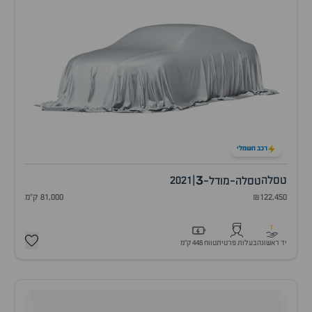
רכב חשמלי
3
טסלה
|
2021
טסלה-מודל-
₪122,450
81,000 ק"מ
1
יד ראשונה
בעלות פרטית
טווח 448 ק״מ