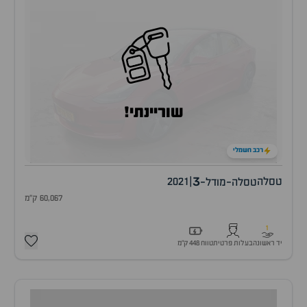
שוריינתי!
רכב חשמלי
3
טסלה
|
2021
טסלה-מודל-
60,067 ק"מ
1
יד ראשונה
בעלות פרטית
טווח 448 ק״מ