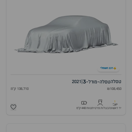
רכב חשמלי
3
טסלה
|
2021
טסלה-מודל-
₪108,450
136,710 ק"מ
1
יד ראשונה
בעלות פרטית
טווח 448 ק״מ