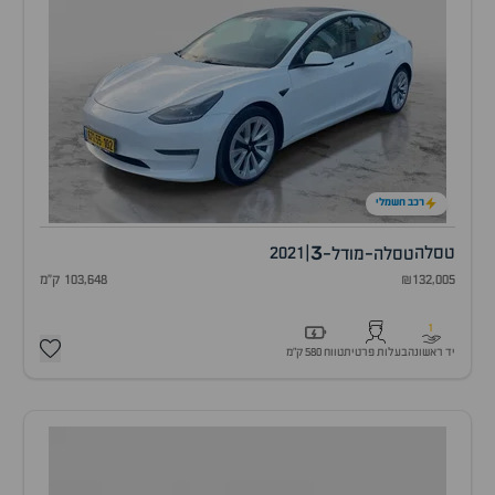
רכב חשמלי
3
טסלה
|
2021
טסלה-מודל-
₪132,005
103,648 ק"מ
1
יד ראשונה
בעלות פרטית
טווח 580 ק״מ