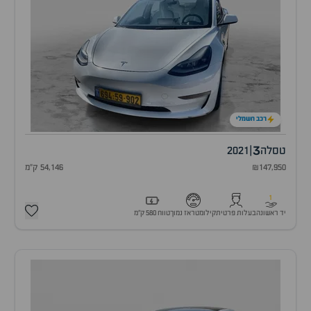
רכב חשמלי
3
טסלה
|
2021
₪147,950
54,146 ק"מ
1
יד ראשונה
בעלות פרטית
קילומטראז נמוך
טווח 580 ק״מ