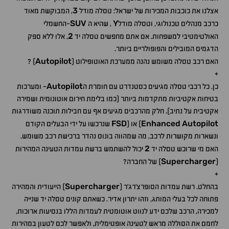
3
אצלנו את כוכבות המכירות של ישראל: טסלה מודל
, המבוקשת מאוד
SUV
Y
כרכב מנהלים טכנולוגי, וטסלה מודל
, שהיא ה
-החשמלי
2
האולטימטיבי למשפחות. אם אתם מחפשים טסלה יד
, אלו ללא ספק
הדגמים המובילים והפופולריים ביותר.
Autopilot
האם רכב טסלה משומש נהנה ממערכת האוטופילוט (
) ?
+
Autopilot
כן. כל רכבי טסלה מגיעים כסטנדרט עם חומרת ה
- ומערכות
בטיחות אקטיביות מתקדמות ביותר (כמו בלימת חירום אוטונומית ושמירה
אקטיבית על נתיב). חלק מהרכבים מגיעים אף עם חבילות תוכנה משודרגות
FSD
Enhanced
Autopilot
) או (
שנרכשו על ידי הבעלים הקודם
ונשארות מקושרות לרכב, מה שמהווה בונוס נהדר ברכישת רכב משומש.
2
האם מי שרוכש טסלה יד
יכול להשתמש ברשת עמדות הטעינה המהירות
Supercharger
(
) של החברה?
+
Supercharger
בהחלט. רשת עמדות הסופרצ'רג'ר (
) הייעודית והמהירה
פתוחה לכל בעלי המותג, וזהו יתרון אדיר. כשאתם קונים טסלה יד שנייה
למכירה, הרכב שלכם ידע לנווט אוטומטית לעמדות הללו בנסיעות ארוכות,
לחמם את הסוללה מראש לטעינה אופטימלית, ולאפשר לכם לטעון במהירות