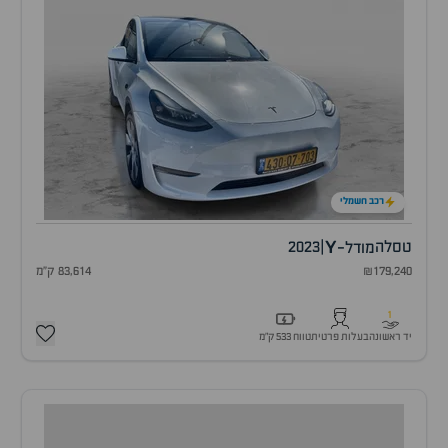
רכב חשמלי
Y
טסלה
|
2023
מודל-
₪179,240
83,614 ק"מ
1
יד ראשונה
בעלות פרטית
טווח 533 ק״מ