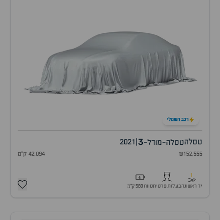
רכב חשמלי
3
טסלה
|
2021
טסלה-מודל-
₪152,555
42,094 ק"מ
1
יד ראשונה
בעלות פרטית
טווח 580 ק״מ