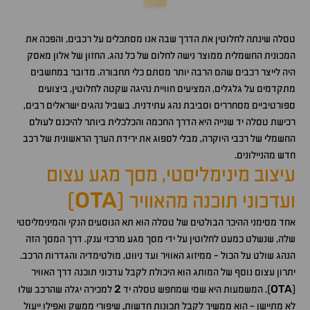
טסלה שינתה לחלוטין את הדרך שבה אנו מסתכלים על רכבים, והפכה את
המכונית החשמלית ממוצר נישה לחלום של כל נהג. החזון של אלון מאסק
היה לייצר רכבים שהם הרבה יותר מסתם כלי תחבורה. מדובר במחשבים
מתקדמים על גלגלים, המציעים חוויית נהיגה שקטה לחלוטין, ביצועים
ספורטיביים מסחררים וסביבת נהג עתידנית. בשביל נהגים ישראלים רבים,
רכישת טסלה יד שנייה היא הדרך החכמה והכלכלית ביותר להיכנס לעולם
החשמלי של רכבי היוקרה, מבלי לספוג את ירידת הערך הראשונית של רכב
חדש מהניילונים.
עיצוב מינימליסטי, מסך מגע עצום
OTA
ועדכוני תוכנה מהאוויר (
)
אחד מסימני ההיכר הבולטים של טסלה הוא תא הנוסעים הנקי והמינימליסטי
שלה, שנשלט כמעט לחלוטין על ידי מסך מגע מרכזי ענק. דרך המסך הזה
הנהג שולט על הכול - ממיזוג האוויר ועד ניווט, מולטימדיה והגדרות הרכב.
יתרון עצום נוסף של המותג הוא היכולת לקבל עדכוני תוכנה דרך האוויר
2
OTA
(
). המשמעות היא שמי שמחפש טסלה יד
למכירה יגלה שהרכב שלו
לא מתיישן - הוא ממשיך לקבל תכונות חדשות, שיפורי ממשק ואפילו ייעול