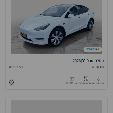
רכב חשמלי
Y
טסלה
|
2023
מודל-
₪188,450
64,721 ק"מ
1
יד ראשונה
בעלות פרטית
טווח 533 ק״מ