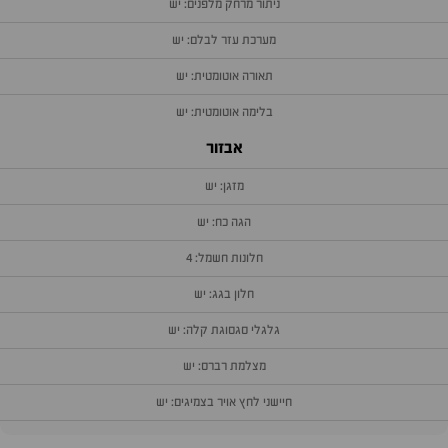
ניתור מרחק מלפנים: יש
מערכת עזר לבלם: יש
תאורה אוטומטית: יש
בלימה אוטומטית: יש
אבזור
מזגן: יש
הגה כח: יש
חלונות חשמל: 4
חלון בגג: יש
גלגלי סגסוגת קלה: יש
מצלמת רברס: יש
חיישני לחץ אויר בצמיגים: יש