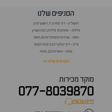
וף
הסניפים שלנו
זור
אלות
ראשל״צ - דוד סחרוב 7, ראשון לציון
תשובות
גלילות - מתחם פי גלילות, רמת השרון
חיפה - שדרות ההסתדרות 52, חיפה
פ״ת - דרך יצחק רבין 5, פתח תקווה
נתניה - האורזים 22, נתניה
הסניפים שלנו >>
מוקד מכירות
077-8039870
חייגו עכשיו
call now