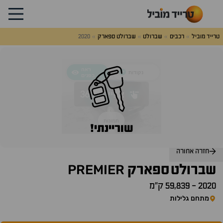
טרייד מוביל
רכבים
שברולט
שברולט ספארק
2020
לג
על
אלות
תשובות
שוריינתי!
חזרה אחורה
PREMIER
שברולט
ספארק
2020
-
59,839 ק״מ
מתחם גלילות