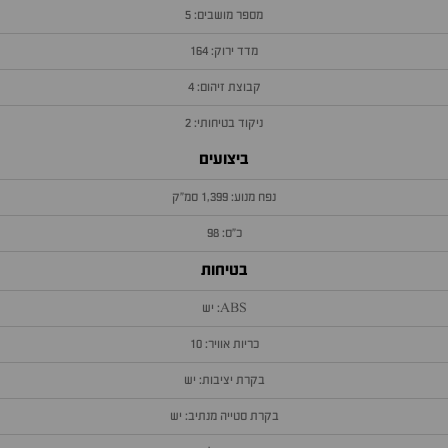
מספר מושבים: 5
מדד ירוק: 164
קבוצת זיהום: 4
ניקוד בטיחותי: 2
ביצועים
נפח מנוע: 1,399 סמ״ק
כ״ס: 98
בטיחות
ABS: יש
כריות אוויר: 10
בקרת יציבות: יש
בקרת סטייה מנתיב: יש