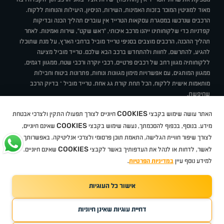
מאוד למוניטין המוכר בזכות האמינות, השירות, הניסיון, היעילות והנוחות ללקוח.
הרכבים שנרכשו במסגרת עסקאות הטרייד אין עוברים תהליך הכנה ובדיקות
קפדניות כדי שלקוחותינו ייהנו מרכב איכותי, "ראש שקט", שירות ואמינות. לאחר
תהליך ההכנה, הרכבים מוצבים בסניפי טרייד מוביל ברחבי הארץ, על מנת שתוכלו
להגיע, להתרשם, לחוות ולהתחדש ברכב הבא שלכם. טרייד מוביל מציעה
ללקוחותיה מגוון רחב של רכבים פרטיים, רכבי יוקרה ורכבי שטח, ממגוון דגמים,
ממגוון המותגים, עם אפשרויות מימון מגוונות ונוחות, פתרונות ביטוח וחבילות
מותאמות אישית ללקוח, הכל תחת קורת גג אחת. טרייד מוביל – בדיוק הרכב
שחיפשת.
אודות
סניפים
טרייד מוביל בעיתונות
תנאי שימוש
מדיניות פרטיות
COOKIES
האתר עושה שימוש בקבצי
חיוניים לצורך תפעולו התקין ולצרכי אבטחת
BUY BACK
תקנון
מבצעים
מגזין טרייד מוביל
איך זה עובד?
דרושים
COOKIES
ניהול העדפות עוגיות
מידע. בנוסף, בכפוף להסכמתך, נעשה שימוש בקבצי
שאינם חיוניים,
לצורך שיפור חוויית הגלישה, התאמת תוכן פרסומי ולצרכי אנליטיקה. באפשרותך
COOKIES
לאשר, לדחות או לנהל את העדפותיך באשר לקבצי
שאינם חיוניים.
קיה
סיטרואן
אופל
פיג'ו
MG
Geely
מזדה
בי ווי די
צ'רי
טסלה
ניסאן
טויוטה
דאצ'יה
פולקסווגן
טסלה
ג'יפ
ב מ וו
לקסוס
אאודי
סקודה
יונדאי
רנו
שברולט
סיאט
מיצובישי
סוזוקי
הונדה
סובארו
סרס
אקספנג
למידע נוסף עיין
במדיניות הפרטיות
.
אישור כל העוגיות
TradeMobile instagram
TradeMobile facebook
TradeMobile youtube
Developed by Media Maven
דחיית עוגיות שאינן חיוניות
©
כל הזכויות שמורות טרייד מוביל
2026