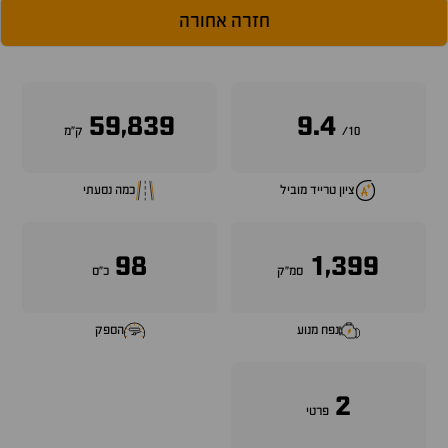
חזרה אחורה
59,839
9.4
10/
ק״מ
ציון טרייד מוביל
כמה נסעתי
98
1,399
סמ״ק
כ״ס
נפח מנוע
הספק
2
פרטי