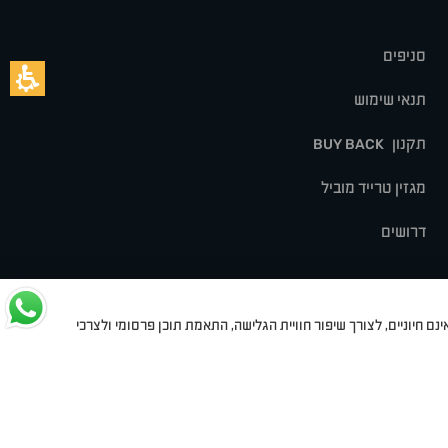
סניפים
תנאי שימוש
תקנון
BUY BACK
מגזין טרייד מוביל
דרושים
נם חיוניים, לצורך שיפור חוויית הגלישה, התאמת תוכן פרסומי ולצרכי
לט
סיאט
מיצובישי
סוזוקי
הונדה
סובארו
סרס
אקספנג
Dev