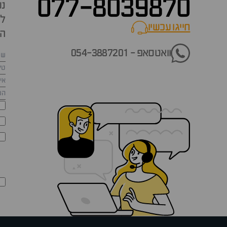
077-8039870
נש
למ
חייגו עכשיו
call now
הש
וואטסאפ - 054-3887201