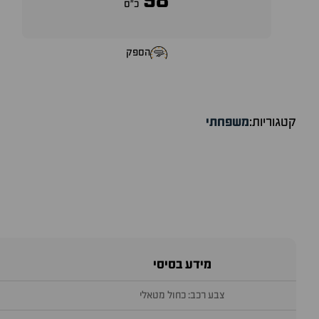
98
כ״ס
הספק
קטגוריות:
משפחתי
מידע בסיסי
צבע רכב: כחול מטאלי