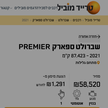
רכבים למכירה
דגמים מובילים
קטגורי
טרייד מוביל
רכבים
שברולט
שברולט ספארק
2021
דלג
מעל
חזרה אחורה
שאלות
PREMIER
ותשובות
שברולט
ספארק
2021
-
87,423 ק״מ
מתחם גלילות
מחיר
הצעת מימון מ-
₪58,520
₪1,291
לחודש
מנוע
גיר
יד
בנזין
אוטומטי
1