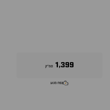
1,399
סמ״ק
נפח מנוע