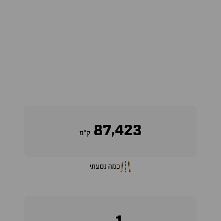
87,423
ק״מ
כמה נסעתי