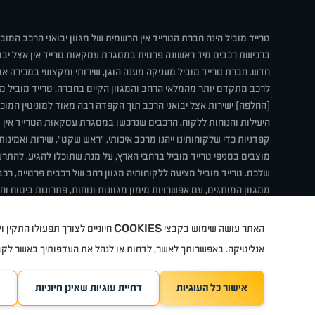
טרייד מוביל הינה חברת הטרייד אין הרשמית של מגוון יבואני הרכב המוב
ברכישת רכבים מיד ראשונה פרטית במסגרת עסקאות טרייד אין אצל יבו
חדש. חברת טרייד מוביל מעניקה מענה הוגן, שירותי ומקצועי במכירה 
לרכב מתקדם יותר מהמלאי הרחב והמגוון הקיים בחברה. טרייד מוביל מ
(החלפה) ישירות אצל יבואני הרכב תוך הקפדה רבה מאוד למוניטין המוכר 
היעילות והנוחות ללקוח. הרכבים שנרכשו במסגרת עסקאות הטרייד אין ע
קפדניות כדי שלקוחותינו ייהנו מרכב איכותי, "ראש שקט", שירות ואמינו
מוצבים בסניפי טרייד מוביל ברחבי הארץ, על מנת שתוכלו להגיע, להת
שלכם. טרייד מוביל מציעה ללקוחותיה מגוון רחב של רכבים פרטיים, רכבי
ממגוון המותגים, עם אפשרויות מימון מגוונות ונוחות, פתרונות ביטוח ו
תחת קורת גג אחת. טרייד מוביל – בדיוק הרכב שחיפשת.
COOKIES
האתר עושה שימוש בקבצי
חיוניים לצורך תפעולו התקין
קיה
סיטרואן
אופל
פיג'ו
MG
Geely
מזדה
בי ווי די
צ'רי
ט
אנליטיקה. באפשרותך לאשר, לדחות או לנהל את העדפותיך באשר לק
אישור כל העוגיות
דחיית עוגיות שאינן חיוניות
TradeMobile instagram
ריגו מרקטינג - קידום 
TradeMobile facebook
TradeMobile youtube