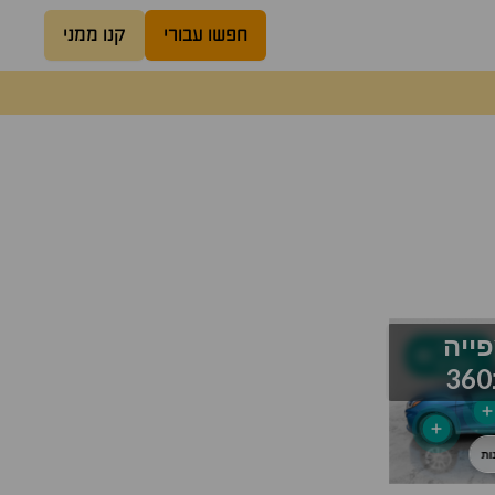
חפשו עבורי
קנו ממני