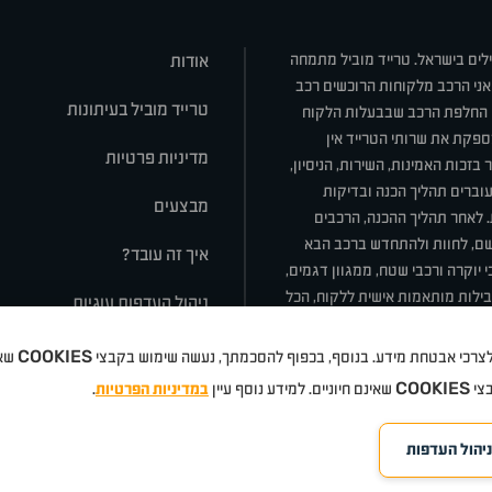
ילים בישראל. טרייד מוביל מתמחה
אודות
אני הרכב מלקוחות הרוכשים רכב
טרייד מוביל בעיתונות
או החלפת הרכב שבבעלות הלקוח
ספקת את שרותי הטרייד אין
מדיניות פרטיות
בזכות האמינות, השירות, הניסיון,
וברים תהליך הכנה ובדיקות
מבצעים
ת. לאחר תהליך ההכנה, הרכבים
רשם, לחוות ולהתחדש ברכב הבא
איך זה עובד?
 יוקרה ורכבי שטח, ממגוון דגמים,
חבילות מותאמות אישית ללקוח, הכל
ניהול העדפות עוגיות
COOKIES
 ולצרכי אבטחת מידע. בנוסף, בכפוף להסכמתך, נעשה שימוש בקבצי
שאי
סלה
ניסאן
טויוטה
דאצ'יה
פולקסווגן
טסלה
ג'יפ
ב מ וו
לקסוס
אאודי
סקודה
יונדאי
רנו
שברו
COOKIES
בצי
שאינם חיוניים. למידע נוסף עיין
במדיניות הפרטיות
.
ניהול העדפות
©
eloped by Media Maven
כל הזכויות שמורות טרייד מוביל
אתרים
2026