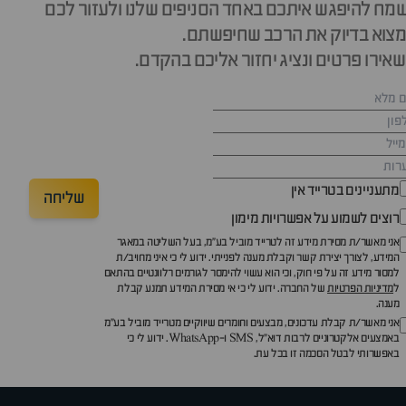
מח להיפגש איתכם באחד הסניפים שלנו ולעזור לכם
צוא בדיוק את הרכב שחיפשתם.
אירו פרטים ונציג יחזור אליכם בהקדם.
מתעניינים בטרייד אין
שליחה
רוצים לשמוע על אפשרויות מימון
אני מאשר/ת מסירת מידע זה לטרייד מוביל בע"מ, בעל השליטה במאגר
המידע, לצורך יצירת קשר וקבלת מענה לפנייתי. ידוע לי כי איני מחויב/ת
למסור מידע זה על פי חוק, וכי הוא עשוי להימסר לגורמים רלוונטיים בהתאם
ל
מדיניות הפרטיות
של החברה. ידוע לי כי אי מסירת המידע תמנע קבלת
מענה.
אני מאשר/ת קבלת עדכונים, מבצעים וחומרים שיווקיים מטרייד מוביל בע"מ
באמצעים אלקטרוניים לרבות דוא״ל, SMS ו-WhatsApp. ידוע לי כי
באפשרותי לבטל הסכמה זו בכל עת.