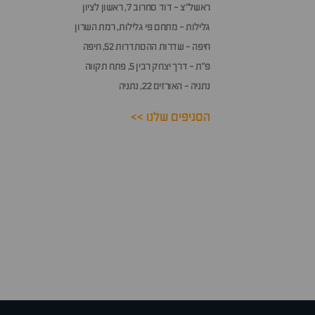
ראשל״צ - דוד סחרוב 7, ראשון לציון
גלילות - מתחם פי גלילות, רמת השרון
חיפה - שדרות ההסתדרות 52, חיפה
פ״ת - דרך יצחק רבין 5, פתח תקווה
נתניה - האורזים 22, נתניה
הסניפים שלנו >>