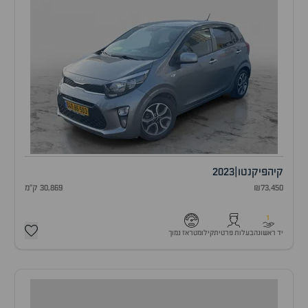
קיה
פיקנטו
|
2023
₪73,450
30,869 ק"מ
1
יד ראשונה
בעלות פרטית
קילומטראז נמוך