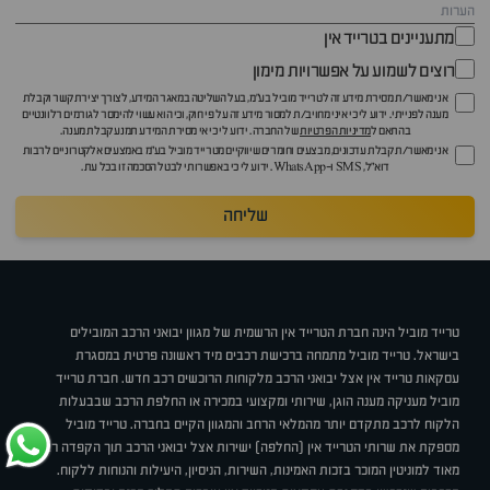
מתעניינים בטרייד אין
רוצים לשמוע על אפשרויות מימון
אני מאשר/ת מסירת מידע זה לטרייד מוביל בע"מ, בעל השליטה במאגר המידע, לצורך יצירת קשר וקבלת
מענה לפנייתי. ידוע לי כי איני מחויב/ת למסור מידע זה על פי חוק, וכי הוא עשוי להימסר לגורמים רלוונטיים
בהתאם ל
מדיניות הפרטיות
של החברה. ידוע לי כי אי מסירת המידע תמנע קבלת מענה.
אני מאשר/ת קבלת עדכונים, מבצעים וחומרים שיווקיים מטרייד מוביל בע"מ באמצעים אלקטרוניים לרבות
דוא״ל, SMS ו-WhatsApp. ידוע לי כי באפשרותי לבטל הסכמה זו בכל עת.
שליחה
טרייד מוביל הינה חברת הטרייד אין הרשמית של מגוון יבואני הרכב המובילים
בישראל. טרייד מוביל מתמחה ברכישת רכבים מיד ראשונה פרטית במסגרת
עסקאות טרייד אין אצל יבואני הרכב מלקוחות הרוכשים רכב חדש. חברת טרייד
מוביל מעניקה מענה הוגן, שירותי ומקצועי במכירה או החלפת הרכב שבבעלות
הלקוח לרכב מתקדם יותר מהמלאי הרחב והמגוון הקיים בחברה. טרייד מוביל
מספקת את שרותי הטרייד אין (החלפה) ישירות אצל יבואני הרכב תוך הקפדה רבה
מאוד למוניטין המוכר בזכות האמינות, השירות, הניסיון, היעילות והנוחות ללקוח.