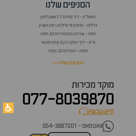
הסניפים שלנו
ראשל״צ - דוד סחרוב 7, ראשון לציון
גלילות - מתחם פי גלילות, רמת השרון
חיפה - שדרות ההסתדרות 52, חיפה
פ״ת - דרך יצחק רבין 5, פתח תקווה
נתניה - האורזים 22, נתניה
הסניפים שלנו >>
מוקד מכירות
077-8039870
חייגו עכשיו
call now
וואטסאפ - 054-3887201