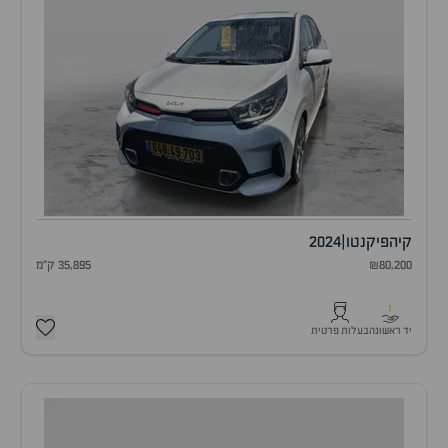
קיה
פיקנטו
|
2024
₪80,200
35,895 ק"מ
1
יד ראשונה
בעלות פרטית