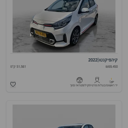
קיה
פיקנטו
|
2022
₪69,450
51,561 ק"מ
1
יד ראשונה
בעלות פרטית
קילומטראז נמוך