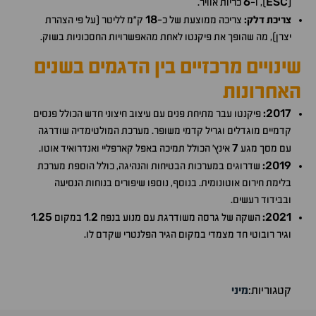
6
ESC
(
), ו-
כריות אוויר.
18
צריכת דלק:
צריכה ממוצעת של כ-
ק"מ לליטר (על פי הצהרת
יצרן), מה שהופך את פיקנטו לאחת מהאפשרויות החסכוניות בשוק.
שינויים מרכזיים בין הדגמים בשנים
האחרונות
2017
:
פיקנטו עבר מתיחת פנים עם עיצוב חיצוני חדש הכולל פנסים
קדמיים מוגדלים וגריל קדמי משופר. מערכת המולטימדיה שודרגה
7
עם מסך מגע
אינץ' הכולל תמיכה באפל קארפליי ואנדרואיד אוטו.
2019
:
שדרוגים במערכות הבטיחות והנהיגה, כולל הוספת מערכת
בלימת חירום אוטונומית. בנוסף, נוספו שיפורים בנוחות הנסיעה
ובבידוד רעשים.
1
25
1
2
2021
:
השקה של גרסה משודרגת עם מנוע בנפח
.
במקום
.
וגיר רובוטי חד מצמדי במקום הגיר הפלנטרי שקדם לו.
קטגוריות:
מיני