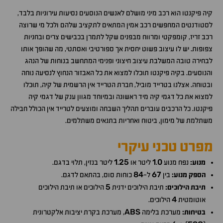
קיה פיקנטו הוא רכב מיני מושלם לאנשים הנוסעים נסיעות עירוניות בלבד,
לסטודנטים המחפשים רכב אמין המתאים לתקציב שלהם ולכל מי שרוצה
רכב זריז, קומפקטי ומרווח מבפנים שקל לתמרן בכבישים צרים ובחניות
צפופות. יש לו עיצוב פשוט יחסית אך ספורטיבי ואסתטי, מה שהופך אותו
לבחירה טובה המשלבת עיצוב חיצוני ופנימי המתחשב בנוחות של הנהג
והנוסעים. בקיה פיקנטו תוכלו למצוא את כל האבזור הנחוץ לנסיעה נוחה
ובטוחה. אצלנו בטרייד מוביל, חברת הטרייד אין הרשמית של קיה, תוכלו
למצוא את כל דגמי קיה מיד ראשונה ובמיוחד מגוון ענק של דגמי קיה
פיקנטו. כל הרכבים עוברים תהליך השבחה ומוצעים לטרייד אין הכולל חבילה
משתלמת של מימון, ביטוח ואחריות בתנאים משתלמים.
מפרט טכני עיקרי
1
25
1
0
מנוע:
נפח מנוע
.
ליטר או
.
ליטר בנזין, תלוי בדגם.
84
67
הספק מנוע:
בין
ל-
כוחות סוס, בהתאם לדגם.
5
תיבת הילוכים:
תיבת הילוכים ידנית
הילוכים או תיבת הילוכים
4
אוטומטית
הילוכים.
ABS
בטיחות:
מערכת בלימה
, מערכת בקרת יציבות אלקטרונית