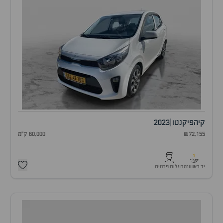
קיה
פיקנטו
|
2023
₪72,155
60,000 ק"מ
1
יד ראשונה
בעלות פרטית