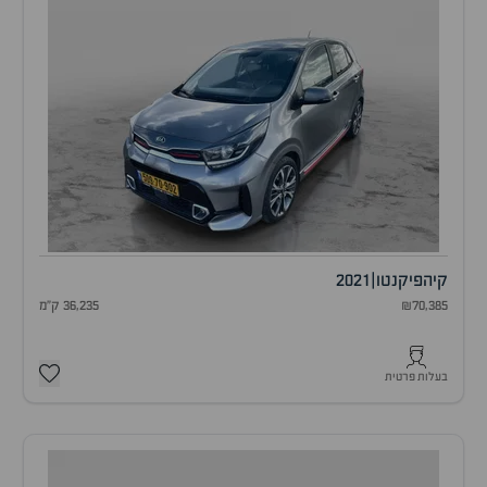
קיה
פיקנטו
|
2021
₪70,385
36,235 ק"מ
בעלות פרטית