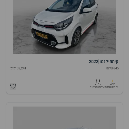
קיה
פיקנטו
|
2022
₪70,845
53,241 ק"מ
1
יד ראשונה
בעלות פרטית