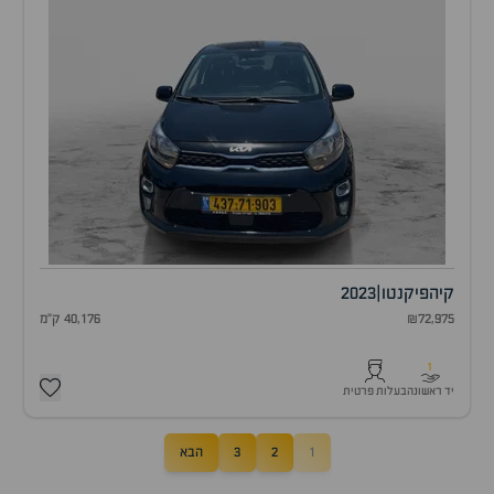
קיה
פיקנטו
|
2023
₪72,975
40,176 ק"מ
1
יד ראשונה
בעלות פרטית
1
2
3
הבא