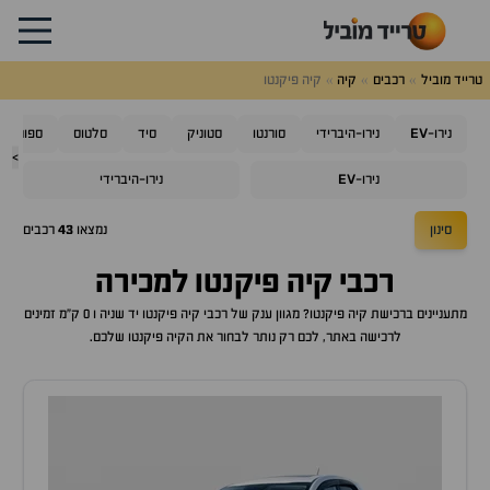
טרייד מוביל
רכבים
קיה
קיה פיקנטו
EV
נירו-
נירו-היברידי
סורנטו
סטוניק
סיד
סלטוס
ספורטאז'
>
EV
נירו-
נירו-היברידי
סינון
נמצאו
43
רכבים
רכבי
קיה פיקנטו
למכירה
מתעניינים ברכישת
קיה פיקנטו
? מגוון ענק של רכבי
קיה פיקנטו
יד שניה ו 0 ק"מ זמינים
לרכישה באתר, לכם רק נותר לבחור את ה
קיה פיקנטו
שלכם.