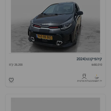
קיה
פיקנטו
|
2024
₪80,010
26,200 ק"מ
1
יד ראשונה
בעלות פרטית