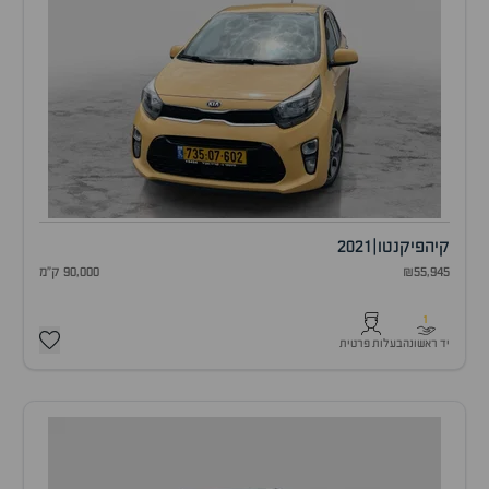
קיה
פיקנטו
|
2021
₪55,945
90,000 ק"מ
1
יד ראשונה
בעלות פרטית