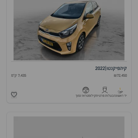
קיה
פיקנטו
|
2022
₪72,450
7,435 ק"מ
1
יד ראשונה
בעלות פרטית
קילומטראז נמוך