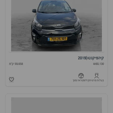
קיה
פיקנטו
|
2019
₪60,130
59,658 ק"מ
בעלות פרטית
קילומטראז נמוך