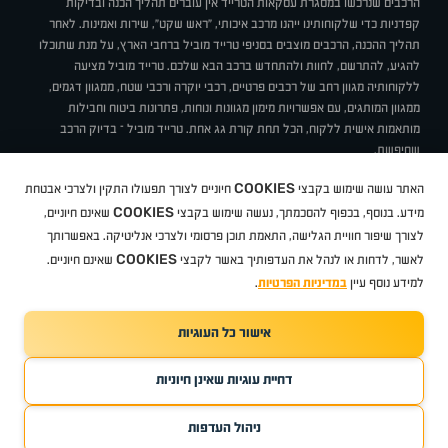
הרכבים שנרכשו במסגרת עסקאות הטרייד אין עוברים תהליך הכנה ובדיקות
קפדניות כדי שלקוחותינו ייהנו מרכב איכותי, "ראש שקט", שירות ואמינות. לאחר
תהליך ההכנה, הרכבים מוצבים בסניפי טרייד מוביל ברחבי הארץ, על מנת שתוכלו
להגיע, להתרשם, לחוות ולהתחדש ברכב הבא שלכם. טרייד מוביל מציעה
ללקוחותיה מגוון רחב של רכבים פרטיים, רכבי יוקרה ורכבי שטח, ממגוון דגמים,
ממגוון המותגים, עם אפשרויות מימון מגוונות ונוחות, פתרונות ביטוח וחבילות
מותאמות אישית ללקוח, הכל תחת קורת גג אחת. טרייד מוביל – בדיוק הרכב
שחיפשת.
אודות
סניפים
טרייד מוביל בעיתונות
תנאי שימוש
מדיניות פרטיות
COOKIES
האתר עושה שימוש בקבצי
חיוניים לצורך תפעולו התקין ולצרכי אבטחת
BUY BACK
תקנון
מבצעים
מגזין טרייד מוביל
איך זה עובד?
דרושים
COOKIES
ניהול העדפות עוגיות
מידע. בנוסף, בכפוף להסכמתך, נעשה שימוש בקבצי
שאינם חיוניים,
לצורך שיפור חוויית הגלישה, התאמת תוכן פרסומי ולצרכי אנליטיקה. באפשרותך
COOKIES
לאשר, לדחות או לנהל את העדפותיך באשר לקבצי
שאינם חיוניים.
קיה
סיטרואן
אופל
פיג'ו
MG
Geely
מזדה
בי ווי די
צ'רי
טסלה
ניסאן
טויוטה
דאצ'יה
פולקסווגן
טסלה
ג'יפ
ב מ וו
לקסוס
אאודי
סקודה
יונדאי
רנו
שברולט
סיאט
מיצובישי
סוזוקי
הונדה
סובארו
סרס
אקספנג
למידע נוסף עיין
במדיניות הפרטיות
.
אישור כל העוגיות
TradeMobile instagram
TradeMobile facebook
TradeMobile youtube
Developed by Media Maven
דחיית עוגיות שאינן חיוניות
©
כל הזכויות שמורות טרייד מוביל
2026
ריגו מרקטינג - קידום אתרים
ניהול העדפות