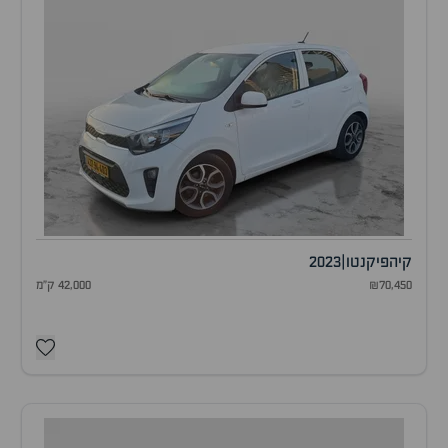
קיה
פיקנטו
|
2023
₪70,450
42,000 ק"מ