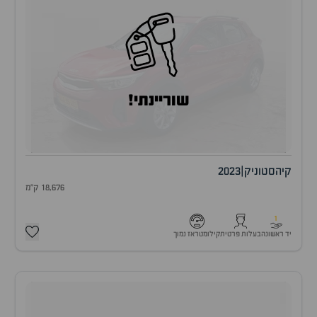
שוריינתי!
קיה
סטוניק
|
2023
18,676 ק"מ
1
יד ראשונה
בעלות פרטית
קילומטראז נמוך