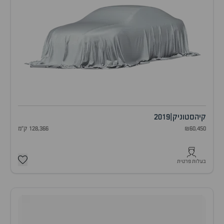
קיה
סטוניק
|
2019
₪60,450
128,366 ק"מ
בעלות פרטית