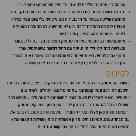
את הכול - מהסעת הילדים לחוגים ועד טיול סופ"ש זוגי מחוץ לעיר.
נהגים חדשים: הודות להנדסת אנוש טובה, מערכות בטיחות מתקדמות
ותחושת שליטה גבוהה על הרכב, קיה סטוניק היא בלי שום ספק בחירה
מצוינת לנהגים בתחילת דרכם. היא לא מרתיעה, לא מסובכת ומעניקה
ביטחון ונוחות מהרגע הראשון על הכביש.
מי שמחפש רכב חסכוני במיוחד: סטוניק מצטיינת בצריכת דלק נמוכה
ובעלויות תחזוקה ידידותיות. יחד עם מחיר רכישה נגיש יחסית וערך
מוסף גבוה למחיר, היא מתאימה למי שמחפש רכב שישרת אותו לאורך
זמן בלי להכביד כלכלית, בין אם מדובר בנהג יחיד או במשפחה.
לסיכום
בשורה התחתונה, קיה סטוניק מציעה שילוב מדויק בין עיצוב, נוחות, בטיחות
וחיסכון וזהו רכב פנאי קומפקטי שמתאים למגוון קהלים ולשימושים
יומיומיים. היא אידיאלית לנסיעות בעיר, למשפחות קטנות ולמי שמחפש רכב
משתלם שקל להתאהב בו. זה הזמן להכיר את מגוון דגמי קיה סטוניק
ורכבים נוספים כאן אצלנו בטרייד מוביל - סוכנות הרכב המובילה בישראל,
עם מבחר עצום, תנאים נוחים, מגוון אפשרויות מימון ושירות מקצועי שלא
תמצאו בשום מקום אחר. למידע נוסף צרו קשר עוד היום.