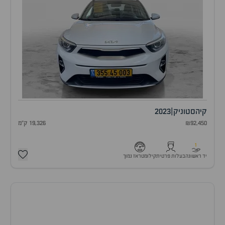
קיה
סטוניק
|
2023
₪92,450
19,326 ק"מ
1
יד ראשונה
בעלות פרטית
קילומטראז נמוך