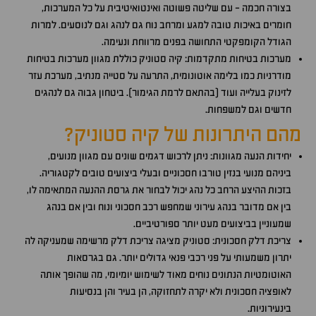
בצורה חכמה - עם שליטה פשוטה ואינטואיטיבית על כל המערכות,
חומרים באיכות טובה למגע ומרחב נוח גם לנהג וגם לנוסעים. למרות
הגודל הקומפקטי התחושה בפנים מרווחת ונעימה.
מערכות בטיחות מתקדמות: קיה סטוניק כוללת מגוון מערכות בטיחות
מודרניות כמו בלימה אוטונומית, התרעה על סטייה מנתיב, מערכת עזר
לזינוק בעלייה ועוד (בהתאם לרמת הגימור). ביטחון גבוה גם לנהגים
חדשים וגם למשפחות.
מהם היתרונות של קיה סטוניק?
יחידות הנעה מגוונות: ניתן לרכוש דגמים שונים עם מגוון מנועים,
ביניהם מנועי בנזין טורבו חסכוניים ובעלי ביצועים טובים לקטגוריה.
בזכות ההיצע הרחב כל נהג יכול לבחור את גרסת ההנעה המתאימה לו,
בין אם מדובר בנהג עירוני שמחפש רכב חסכוני ונוח ובין אם בנהג
שמעוניין בביצועים מעט יותר ספורטיביים.
צריכת דלק חסכונית: סטוניק מציגה צריכת דלק מרשימה שמעניקה לה
יתרון משמעותי על פני רכבי פנאי גדולים יותר. גם בגרסאות
האוטומטיות הנתונים נוחים מאוד לשימוש יומיומי, מה שהופך אותה
לאופציה חסכונית ולא יקרה לתחזוקה, הן בעיר והן בנסיעות
בינעירוניות.