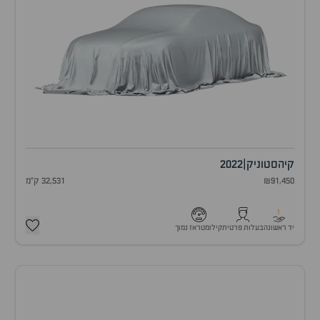
קיה
סטוניק
|
2022
₪91,450
32,531 ק"מ
1
יד ראשונה
בעלות פרטית
קילומטראז נמוך