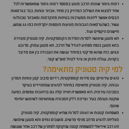
רמות גימור שונות: הרכב מוצע במספר רמות גימור שמאפשרות לכל
אחד למצוא את השילוב המדויק בין מחיר, אבזור ונוחות. כבר בגרסאות
הבסיס אפשר ליהנות ממערכות בטיחות מתקדמות ומאבזור טכנולוגי
עשיר, כשהגרסאות הגבוהות מציעות תוספות יוקרתיות כמו גג שמש,
חיישנים היקפיים ועוד.
תא מטען שימושי: למרות המידות הקומפקטיות, קיה סטוניק מצוידת
בתא מטען בנפח מפתיע לגודל של הרכב. תא מטען עמוק, מרובע
ונגיש, כזה שהוא פרקטי במיוחד ועושה את העבודה בין אם מדובר
בקניות, עגלת תינוק או ציוד לטיול סופ"ש קצר.
למי קיה סטוניק מתאימה?
נהגים עירוניים: עם מידות קומפקטיות, רדיוס סיבוב קטן ונוחות תמרון
גבוהה, קיה סטוניק מתאימה במיוחד לנהגים שמתניידים בעיקר
בסביבה עירונית. היא מאפשרת חנייה קלה גם ברחובות צפופים, נסיעה
שקטה ונעימה בעיר וצריכת דלק חסכונית שמתאימה לשימוש יומיומי
שוטף.
משפחות קטנות או זוגות: למרות שהיא קומפקטית, קיה סטוניק
מצליחה להציע מרחב פנימי מרשים, מושבים נוחים ותא מטען שימושי.
זהו רכב אידיאלי למשפחה קטנה שזקוקה לפתרון של רכב אחד שעושה