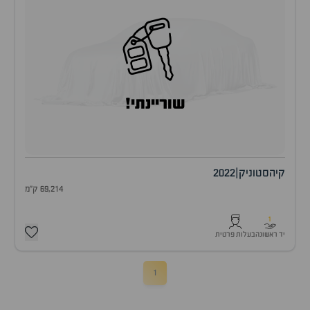
שוריינתי!
קיה
סטוניק
|
2022
69,214 ק"מ
1
יד ראשונה
בעלות פרטית
1