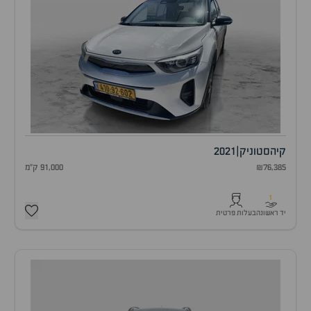
קיה
סטוניק
|
2021
₪76,385
91,000 ק"מ
1
יד ראשונה
בעלות פרטית