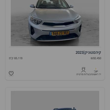
קיה
סטוניק
|
2023
₪92,450
65,119 ק"מ
1
יד ראשונה
בעלות פרטית