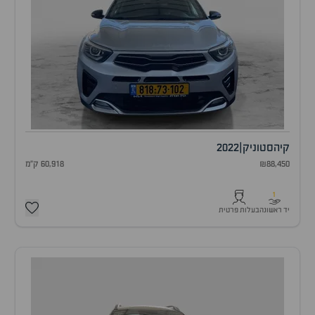
קיה
סטוניק
|
2022
₪88,450
60,918 ק"מ
1
יד ראשונה
בעלות פרטית