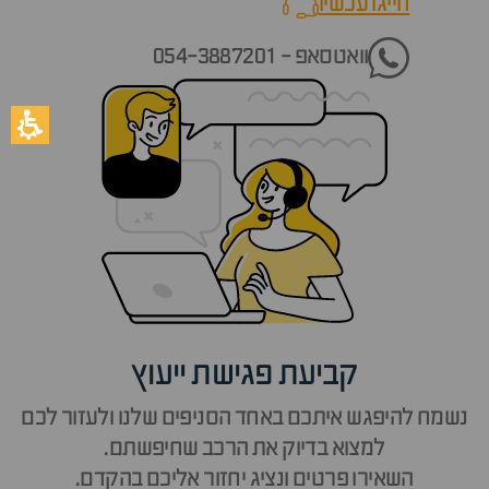
חייגו עכשיו
call now
וואטסאפ - 054-3887201
קביעת פגישת ייעוץ
נשמח להיפגש איתכם באחד הסניפים שלנו ולעזור לכם
למצוא בדיוק את הרכב שחיפשתם.
השאירו פרטים ונציג יחזור אליכם בהקדם.