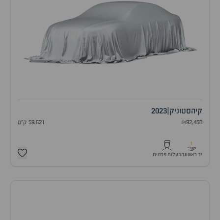
קיה
סטוניק
|
2023
₪92,450
59,621 ק"מ
1
יד ראשונה
בעלות פרטית