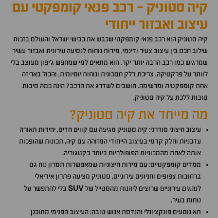
קיה סטוניק - רכב פנאי קומפקטי עם
עיצוב ואבזור ייחודי
קיה סטוניק הוא רכב פנאי קומפקטי שכבש את כבישי ישראל והעולם בזכות
שילוב חכם בין עיצוב צעיר ודינמי, מידות נוחות לנסיעה עירונית ואבזור עשיר
שמרגיש כמו רכב הרבה יותר יקר. הוא מתאים למי שמחפש ג'יפון מעוצב בלי
לוותר על פרקטיקה, צריכת דלק חסכונית ונוחות יומיומית, והכול באריזה
אחת קומפקטית ומרשימה. חושבים לשדרג את הרכב? הינה כמה סיבות
טובות ללכת על קיה סטוניק.
מה מייחד את קיה סטוניק?
עיצוב חיצוני מודרני: קיה סטוניק מגיעה עם קווים חדים, יחידות תאורה
עדכניות וחלק קדמי בעיצוב הייחודי המזוהה עם קיה, תכונות שהופכות
אותה לאחת מהמכוניות הפופולריות ביותר בקטגוריה.
ממדים קומפקטיים: עם מידות חיצוניות שמאפשרות תמרון נוח גם
ברחובות צפופים וחניונים עירוניים, סטוניק מציעה פתרון אידיאלי
SUV
לנהגים עירוניים שרוצים ליהנות מהסטייל של
בלי להתפשר על
נוחות בעיר.
תא נוסעים פונקציונלי והנדסת אנוש טובה: העיצוב הפנימי מתוכנן