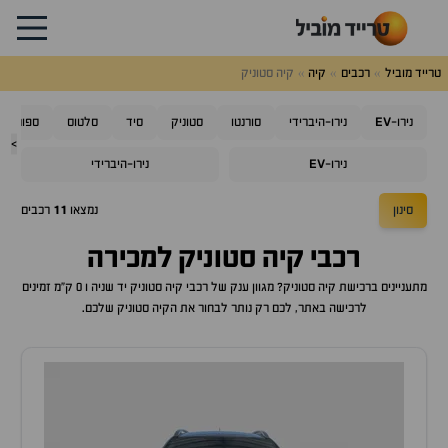
טרייד מוביל
רכבים
קיה
קיה סטוניק
EV
נירו-
נירו-היברידי
סורנטו
סטוניק
סיד
סלטוס
ספורטאז'
>
EV
נירו-
נירו-היברידי
סינון
נמצאו
11
רכבים
רכבי
קיה סטוניק
למכירה
מתעניינים ברכישת
קיה סטוניק
? מגוון ענק של רכבי
קיה סטוניק
יד שניה ו 0 ק"מ זמינים
לרכישה באתר, לכם רק נותר לבחור את ה
קיה סטוניק
שלכם.