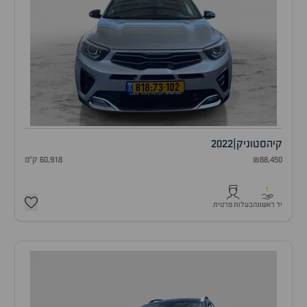
קיה
סטוניק
|
2022
₪88,450
60,918 ק"מ
1
יד ראשונה
בעלות פרטית