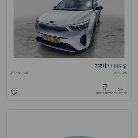
קיה
סטוניק
|
2021
₪76,385
91,000 ק"מ
1
יד ראשונה
בעלות פרטית