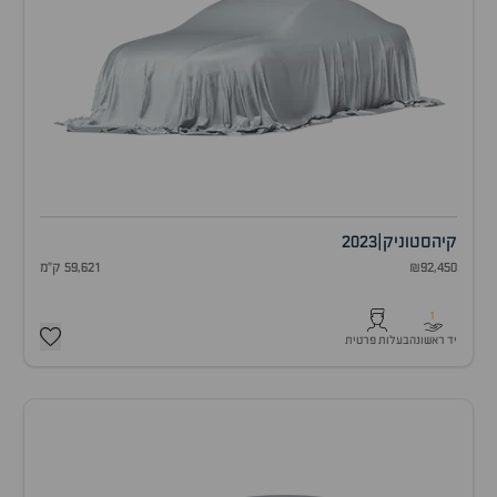
קיה
סטוניק
|
2023
₪92,450
59,621 ק"מ
1
יד ראשונה
בעלות פרטית