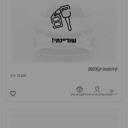
שוריינתי!
קיה
סטוניק
|
2023
19,326 ק"מ
1
יד ראשונה
בעלות פרטית
קילומטראז נמוך