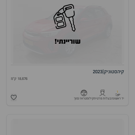
שוריינתי!
קיה
סטוניק
|
2023
18,676 ק"מ
1
יד ראשונה
בעלות פרטית
קילומטראז נמוך