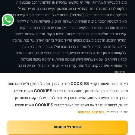
מוביל מעניקה מענה הוגן, שירותי ומקצועי במכירה או החלפת הרכב שבבעלות
הלקוח לרכב מתקדם יותר מהמלאי הרחב והמגוון הקיים בחברה. טרייד מוביל
מספקת את שרותי הטרייד אין (החלפה) ישירות אצל יבואני הרכב תוך הקפדה רבה
מאוד למוניטין המוכר בזכות האמינות, השירות, הניסיון, היעילות והנוחות ללקוח.
הרכבים שנרכשו במסגרת עסקאות הטרייד אין עוברים תהליך הכנה ובדיקות
קפדניות כדי שלקוחותינו ייהנו מרכב איכותי, "ראש שקט", שירות ואמינות. לאחר
תהליך ההכנה, הרכבים מוצבים בסניפי טרייד מוביל ברחבי הארץ, על מנת שתוכלו
להגיע, להתרשם, לחוות ולהתחדש ברכב הבא שלכם. טרייד מוביל מציעה
ללקוחותיה מגוון רחב של רכבים פרטיים, רכבי יוקרה ורכבי שטח, ממגוון דגמים,
ממגוון המותגים, עם אפשרויות מימון מגוונות ונוחות, פתרונות ביטוח וחבילות
מותאמות אישית ללקוח, הכל תחת קורת גג אחת. טרייד מוביל – בדיוק הרכב
שחיפשת.
אודות
סניפים
טרייד מוביל בעיתונות
תנאי שימוש
מדיניות פרטיות
COOKIES
האתר עושה שימוש בקבצי
חיוניים לצורך תפעולו התקין ולצרכי אבטחת
BUY BACK
תקנון
מבצעים
מגזין טרייד מוביל
איך זה עובד?
דרושים
COOKIES
ניהול העדפות עוגיות
מידע. בנוסף, בכפוף להסכמתך, נעשה שימוש בקבצי
שאינם חיוניים,
לצורך שיפור חוויית הגלישה, התאמת תוכן פרסומי ולצרכי אנליטיקה. באפשרותך
COOKIES
לאשר, לדחות או לנהל את העדפותיך באשר לקבצי
שאינם חיוניים.
קיה
סיטרואן
אופל
פיג'ו
MG
Geely
מזדה
בי ווי די
צ'רי
טסלה
ניסאן
טויוטה
דאצ'יה
פולקסווגן
טסלה
ג'יפ
ב מ וו
לקסוס
אאודי
סקודה
יונדאי
רנו
שברולט
סיאט
מיצובישי
סוזוקי
הונדה
סובארו
סרס
אקספנג
למידע נוסף עיין
במדיניות הפרטיות
.
אישור כל העוגיות
TradeMobile instagram
TradeMobile facebook
TradeMobile youtube