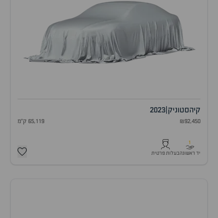
קיה
סטוניק
|
2023
₪92,450
65,119 ק"מ
1
יד ראשונה
בעלות פרטית