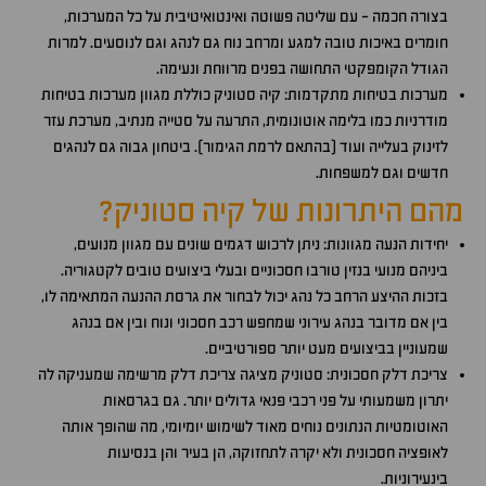
בצורה חכמה - עם שליטה פשוטה ואינטואיטיבית על כל המערכות,
חומרים באיכות טובה למגע ומרחב נוח גם לנהג וגם לנוסעים. למרות
הגודל הקומפקטי התחושה בפנים מרווחת ונעימה.
מערכות בטיחות מתקדמות: קיה סטוניק כוללת מגוון מערכות בטיחות
מודרניות כמו בלימה אוטונומית, התרעה על סטייה מנתיב, מערכת עזר
לזינוק בעלייה ועוד (בהתאם לרמת הגימור). ביטחון גבוה גם לנהגים
חדשים וגם למשפחות.
מהם היתרונות של קיה סטוניק?
יחידות הנעה מגוונות: ניתן לרכוש דגמים שונים עם מגוון מנועים,
ביניהם מנועי בנזין טורבו חסכוניים ובעלי ביצועים טובים לקטגוריה.
בזכות ההיצע הרחב כל נהג יכול לבחור את גרסת ההנעה המתאימה לו,
בין אם מדובר בנהג עירוני שמחפש רכב חסכוני ונוח ובין אם בנהג
שמעוניין בביצועים מעט יותר ספורטיביים.
צריכת דלק חסכונית: סטוניק מציגה צריכת דלק מרשימה שמעניקה לה
יתרון משמעותי על פני רכבי פנאי גדולים יותר. גם בגרסאות
האוטומטיות הנתונים נוחים מאוד לשימוש יומיומי, מה שהופך אותה
לאופציה חסכונית ולא יקרה לתחזוקה, הן בעיר והן בנסיעות
בינעירוניות.