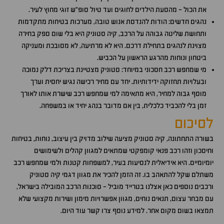
את הכול - מהסעת הילדים לחוגים ועד טיול סופ"ש זוגי מחוץ לעיר.
נהגים חדשים: הודות להנדסת אנוש טובה, מערכות בטיחות מתקדמות
ותחושת שליטה גבוהה על הרכב, קיה סטוניק היא בלי שום ספק בחירה
מצוינת לנהגים בתחילת דרכם. היא לא מרתיעה, לא מסובכת ומעניקה
ביטחון ונוחות מהרגע הראשון על הכביש.
מי שמחפש רכב חסכוני במיוחד: סטוניק מצטיינת בצריכת דלק נמוכה
ובעלויות תחזוקה ידידותיות. יחד עם מחיר רכישה נגיש יחסית וערך
מוסף גבוה למחיר, היא מתאימה למי שמחפש רכב שישרת אותו לאורך
זמן בלי להכביד כלכלית, בין אם מדובר בנהג יחיד או במשפחה.
לסיכום
בשורה התחתונה, קיה סטוניק מציעה שילוב מדויק בין עיצוב, נוחות, בטיחות
וחיסכון וזהו רכב פנאי קומפקטי שמתאים למגוון קהלים ולשימושים
יומיומיים. היא אידיאלית לנסיעות בעיר, למשפחות קטנות ולמי שמחפש רכב
משתלם שקל להתאהב בו. זה הזמן להכיר את מגוון דגמי קיה סטוניק
ורכבים נוספים כאן אצלנו בטרייד מוביל - סוכנות הרכב המובילה בישראל,
עם מבחר עצום, תנאים נוחים, מגוון אפשרויות מימון ושירות מקצועי שלא
תמצאו בשום מקום אחר. למידע נוסף צרו קשר עוד היום.