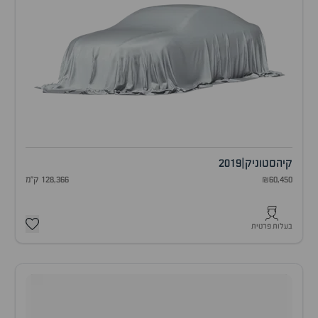
קיה
סטוניק
|
2019
₪60,450
128,366 ק"מ
בעלות פרטית