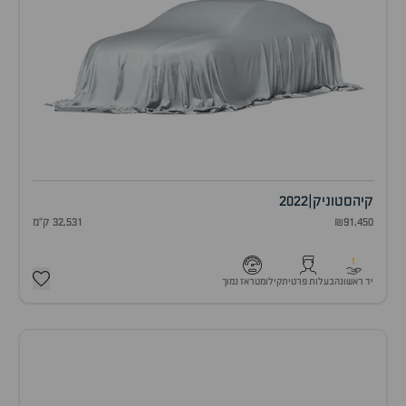
קיה
סטוניק
|
2022
₪91,450
32,531 ק"מ
1
יד ראשונה
בעלות פרטית
קילומטראז נמוך