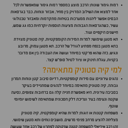
רמות גימור שונות: הרכב מוצע במספר רמות גימור שמאפשרות לכל
אחד למצוא את השילוב המדויק בין מחיר, אבזור ונוחות. כבר בגרסאות
הבסיס אפשר ליהנות ממערכות בטיחות מתקדמות ומאבזור טכנולוגי
עשיר, כשהגרסאות הגבוהות מציעות תוספות יוקרתיות כמו גג שמש,
חיישנים היקפיים ועוד.
תא מטען שימושי: למרות המידות הקומפקטיות, קיה סטוניק מצוידת
בתא מטען בנפח מפתיע לגודל של הרכב. תא מטען עמוק, מרובע
ונגיש, כזה שהוא פרקטי במיוחד ועושה את העבודה בין אם מדובר
בקניות, עגלת תינוק או ציוד לטיול סופ"ש קצר.
למי קיה סטוניק מתאימה?
נהגים עירוניים: עם מידות קומפקטיות, רדיוס סיבוב קטן ונוחות תמרון
גבוהה, קיה סטוניק מתאימה במיוחד לנהגים שמתניידים בעיקר
בסביבה עירונית. היא מאפשרת חנייה קלה גם ברחובות צפופים, נסיעה
שקטה ונעימה בעיר וצריכת דלק חסכונית שמתאימה לשימוש יומיומי
שוטף.
משפחות קטנות או זוגות: למרות שהיא קומפקטית, קיה סטוניק
מצליחה להציע מרחב פנימי מרשים, מושבים נוחים ותא מטען שימושי.
זהו רכב אידיאלי למשפחה קטנה שזקוקה לפתרון של רכב אחד שעושה