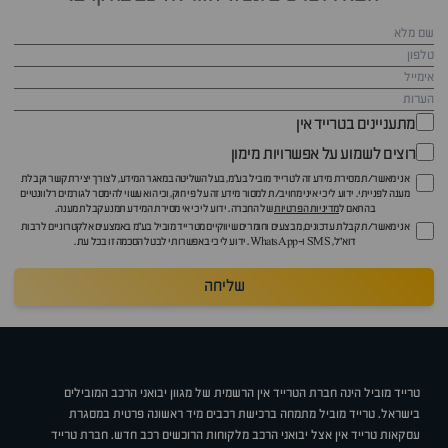
מתעניינים בטרייד אין
רוצים לשמוע על אפשרויות מימון
אני מאשר/ת מסירת מידע זה לטרייד מוביל בע"מ, בעל השליטה במאגר המידע, לצורך יצירת קשר וקבלת
מענה לפנייתי. ידוע לי כי איני מחויב/ת למסור מידע זה על פי חוק, וכי הוא עשוי להימסר לגורמים רלוונטיים
בהתאם ל
מדיניות הפרטיות
של החברה. ידוע לי כי אי מסירת המידע תמנע קבלת מענה.
אני מאשר/ת קבלת עדכונים, מבצעים וחומרים שיווקיים מטרייד מוביל בע"מ באמצעים אלקטרוניים לרבות
דוא״ל, SMS ו-WhatsApp. ידוע לי כי באפשרותי לבטל הסכמה זו בכל עת.
שליחה
טרייד מוביל הינה חברת הטרייד אין הרשמית של מגוון יבואני הרכב המובילים
בישראל. טרייד מוביל מתמחה ברכישת רכבים מיד ראשונה פרטית במסגרת
עסקאות טרייד אין אצל יבואני הרכב מלקוחות הרוכשים רכב חדש. חברת טרייד