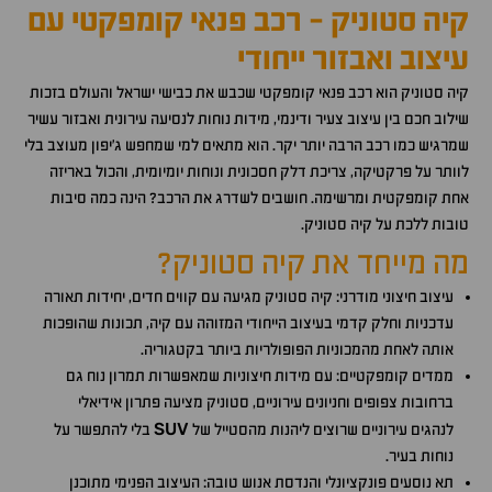
קיה סטוניק - רכב פנאי קומפקטי עם
עיצוב ואבזור ייחודי
קיה סטוניק הוא רכב פנאי קומפקטי שכבש את כבישי ישראל והעולם בזכות
שילוב חכם בין עיצוב צעיר ודינמי, מידות נוחות לנסיעה עירונית ואבזור עשיר
שמרגיש כמו רכב הרבה יותר יקר. הוא מתאים למי שמחפש ג'יפון מעוצב בלי
לוותר על פרקטיקה, צריכת דלק חסכונית ונוחות יומיומית, והכול באריזה
אחת קומפקטית ומרשימה. חושבים לשדרג את הרכב? הינה כמה סיבות
טובות ללכת על קיה סטוניק.
מה מייחד את קיה סטוניק?
עיצוב חיצוני מודרני: קיה סטוניק מגיעה עם קווים חדים, יחידות תאורה
עדכניות וחלק קדמי בעיצוב הייחודי המזוהה עם קיה, תכונות שהופכות
אותה לאחת מהמכוניות הפופולריות ביותר בקטגוריה.
ממדים קומפקטיים: עם מידות חיצוניות שמאפשרות תמרון נוח גם
ברחובות צפופים וחניונים עירוניים, סטוניק מציעה פתרון אידיאלי
SUV
לנהגים עירוניים שרוצים ליהנות מהסטייל של
בלי להתפשר על
נוחות בעיר.
תא נוסעים פונקציונלי והנדסת אנוש טובה: העיצוב הפנימי מתוכנן