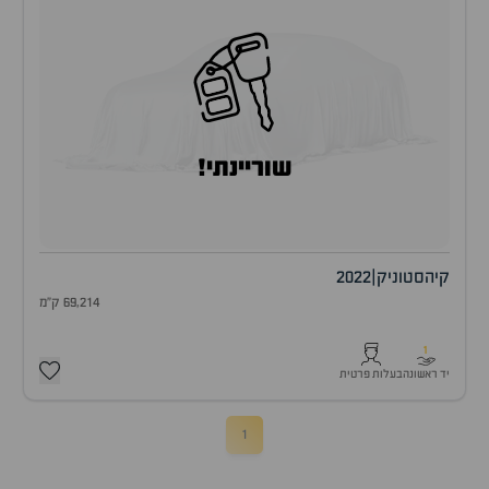
שוריינתי!
קיה
סטוניק
|
2022
69,214 ק"מ
1
יד ראשונה
בעלות פרטית
1