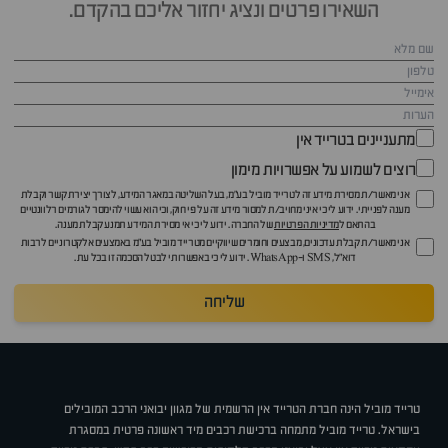
השאירו פרטים ונציג יחזור אליכם בהקדם.
מתעניינים בטרייד אין
רוצים לשמוע על אפשרויות מימון
אני מאשר/ת מסירת מידע זה לטרייד מוביל בע"מ, בעל השליטה במאגר המידע, לצורך יצירת קשר וקבלת
מענה לפנייתי. ידוע לי כי איני מחויב/ת למסור מידע זה על פי חוק, וכי הוא עשוי להימסר לגורמים רלוונטיים
בהתאם ל
מדיניות הפרטיות
של החברה. ידוע לי כי אי מסירת המידע תמנע קבלת מענה.
אני מאשר/ת קבלת עדכונים, מבצעים וחומרים שיווקיים מטרייד מוביל בע"מ באמצעים אלקטרוניים לרבות
דוא״ל, SMS ו-WhatsApp. ידוע לי כי באפשרותי לבטל הסכמה זו בכל עת.
שליחה
טרייד מוביל הינה חברת הטרייד אין הרשמית של מגוון יבואני הרכב המובילים
בישראל. טרייד מוביל מתמחה ברכישת רכבים מיד ראשונה פרטית במסגרת