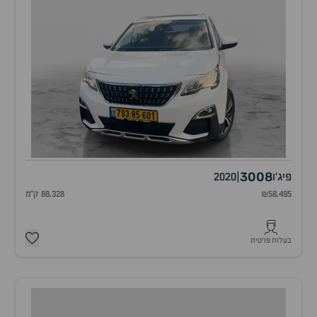
3008
פיג'ו
|
2020
₪58,495
88,328 ק"מ
בעלות פרטית