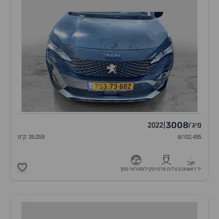
3008
פיג'ו
|
2022
₪102,495
35,059 ק"מ
1
יד ראשונה
בעלות פרטית
קילומטראז נמוך