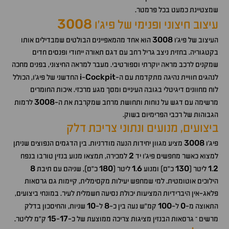
שמצטיינת כמעט בכל פרמטר.
3008
עיצוב חיצוני ופנימי של פיג'ו
3008
העיצוב של פיג'ו
הוא אחד מהמאפיינים הבולטים שמבדילים אותו
בקטגוריה. בחזית ניצב גריל רחב עם דגם תאורה ייחודי ופנסים חדים
שמקנים לרכב מראה יוקרתי וספורטיבי. מעבר למראה החיצוני, בפנים מחכה
i
Cockpit
לנהגים חוויית נהיגה מתקדמת עם ה-
-
החדשני של פיג'ו, הכולל
לוח מחוונים דיגיטלי בגובה העיניים ומסך מגע מרכזי. איכות החומרים
3008
מרשימה עם דגש על נוחות ותחושת מרחב שמקרבת את ה-
לרמות
הגבוהות של רכבי הפרימיום בשוק.
ביצועים, מנועים ונתוני צריכת דלק
3008
פיג'ו
מציע מגוון יחידות הנעה מודרניות. בין הדגמים הנפוצים שניתן
2
למצוא כאשר מחפשים פיג'ו יד
למכירה, תמצאו מנוע בנזין טורבו בנפח
8
180
1
6
130
1
2
.
ליטר (
כ"ס) ומנוע
.
ליטר (
כ"ס), שניהם עם תיבת
הילוכים אוטומטית. למי שמחפש יעילות מקסימלית, קיימות גם גרסאות
פלאג-אין היברידיות המציעות יכולת נסיעה חשמלית לעיר. במונחי ביצועים,
10
8
100
0
התאוצה מ-
ל-
קמ"ש נעה בין כ-
ל-
שניות, והחיסכון בדלק
15
17
מרשים – גרסאות הבנזין מציגות צריכה ממוצעת של כ-
-
ק"מ לליטר.