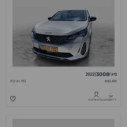
3008
פיג'ו
|
2022
₪93,495
61,753 ק"מ
1
יד ראשונה
בעלות פרטית