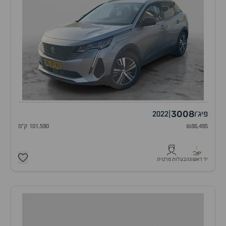
3008
פיג'ו
|
2022
₪86,495
101,590 ק"מ
1
יד ראשונה
בעלות פרטית