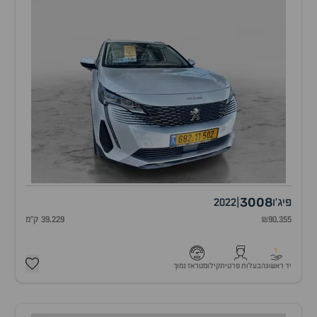
3008
פיג'ו
|
2022
₪90,355
39,229 ק"מ
1
יד ראשונה
בעלות פרטית
קילומטראז נמוך