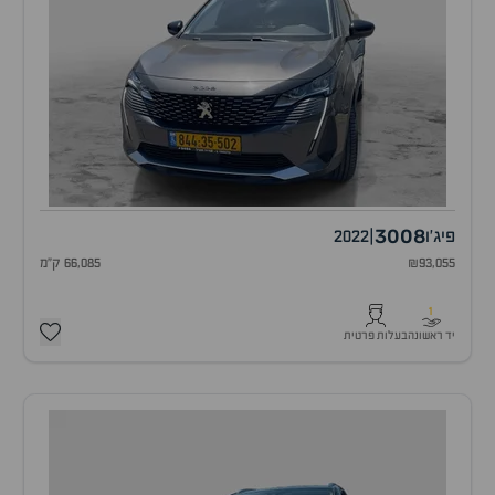
3008
פיג'ו
|
2022
₪93,055
66,085 ק"מ
1
יד ראשונה
בעלות פרטית