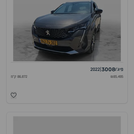
3008
פיג'ו
|
2022
₪85,495
86,872 ק"מ