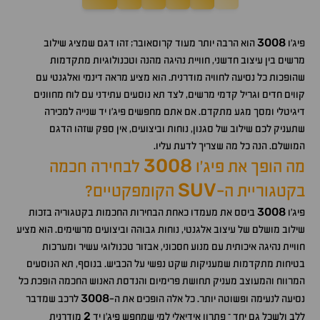
3008
פיג'ו
הוא הרבה יותר מעוד קרוסאובר; זהו דגם שמציג שילוב
מרשים בין עיצוב חדשני, חוויית נהיגה מהנה וטכנולוגיות מתקדמות
שהופכות כל נסיעה לחוויה מודרנית. הוא מציע מראה דינמי ואלגנטי עם
קווים חדים וגריל קדמי מרשים, לצד תא נוסעים עתידני עם לוח מחוונים
דיגיטלי ומסך מגע מתקדם. אם אתם מחפשים פיג'ו יד שנייה למכירה
שתעניק לכם שילוב של סגנון, נוחות וביצועים, אין ספק שזהו הדגם
המושלם. הנה כל מה שצריך לדעת עליו.
3008
מה הופך את פיג'ו
לבחירה חכמה
SUV
בקטגוריית ה-
הקומפקטיים?
3008
פיג'ו
ביסס את מעמדו כאחת הבחירות החכמות בקטגוריה בזכות
שילוב מושלם של עיצוב אלגנטי, נוחות גבוהה וביצועים מרשימים. הוא מציע
חוויית נהיגה איכותית עם מנוע חסכוני, אבזור טכנולוגי עשיר ומערכות
בטיחות מתקדמות שמעניקות שקט נפשי על הכביש. בנוסף, תא הנוסעים
המרווח והמעוצב מעניק תחושת פרימיום והנדסת האנוש החכמה הופכת כל
3008
נסיעה לנעימה ופשוטה יותר. כל אלה הופכים את ה-
לרכב שמדבר
2
ללב ולשכל גם יחד – פתרון אידיאלי למי שמחפש פיג'ו יד
מודרנית