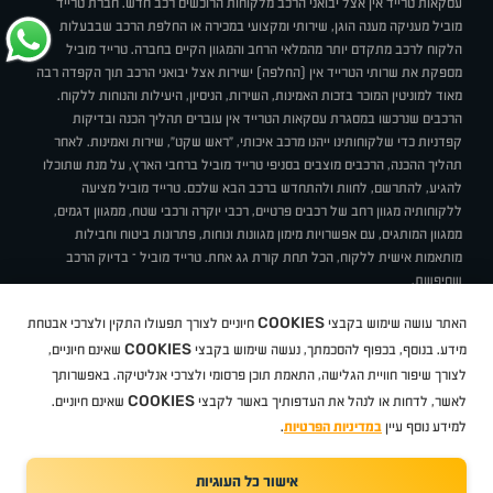
עסקאות טרייד אין אצל יבואני הרכב מלקוחות הרוכשים רכב חדש. חברת טרייד
מוביל מעניקה מענה הוגן, שירותי ומקצועי במכירה או החלפת הרכב שבבעלות
הלקוח לרכב מתקדם יותר מהמלאי הרחב והמגוון הקיים בחברה. טרייד מוביל
מספקת את שרותי הטרייד אין (החלפה) ישירות אצל יבואני הרכב תוך הקפדה רבה
מאוד למוניטין המוכר בזכות האמינות, השירות, הניסיון, היעילות והנוחות ללקוח.
הרכבים שנרכשו במסגרת עסקאות הטרייד אין עוברים תהליך הכנה ובדיקות
קפדניות כדי שלקוחותינו ייהנו מרכב איכותי, "ראש שקט", שירות ואמינות. לאחר
תהליך ההכנה, הרכבים מוצבים בסניפי טרייד מוביל ברחבי הארץ, על מנת שתוכלו
להגיע, להתרשם, לחוות ולהתחדש ברכב הבא שלכם. טרייד מוביל מציעה
ללקוחותיה מגוון רחב של רכבים פרטיים, רכבי יוקרה ורכבי שטח, ממגוון דגמים,
ממגוון המותגים, עם אפשרויות מימון מגוונות ונוחות, פתרונות ביטוח וחבילות
מותאמות אישית ללקוח, הכל תחת קורת גג אחת. טרייד מוביל – בדיוק הרכב
שחיפשת.
אודות
סניפים
טרייד מוביל בעיתונות
תנאי שימוש
מדיניות פרטיות
COOKIES
האתר עושה שימוש בקבצי
חיוניים לצורך תפעולו התקין ולצרכי אבטחת
BUY BACK
תקנון
מבצעים
מגזין טרייד מוביל
איך זה עובד?
דרושים
COOKIES
ניהול העדפות עוגיות
מידע. בנוסף, בכפוף להסכמתך, נעשה שימוש בקבצי
שאינם חיוניים,
לצורך שיפור חוויית הגלישה, התאמת תוכן פרסומי ולצרכי אנליטיקה. באפשרותך
COOKIES
לאשר, לדחות או לנהל את העדפותיך באשר לקבצי
שאינם חיוניים.
קיה
סיטרואן
אופל
פיג'ו
MG
Geely
מזדה
בי ווי די
צ'רי
טסלה
ניסאן
טויוטה
דאצ'יה
פולקסווגן
טסלה
ג'יפ
ב מ וו
לקסוס
אאודי
סקודה
יונדאי
רנו
שברולט
סיאט
מיצובישי
סוזוקי
הונדה
סובארו
סרס
אקספנג
למידע נוסף עיין
במדיניות הפרטיות
.
אישור כל העוגיות
TradeMobile instagram
TradeMobile facebook
TradeMobile youtube