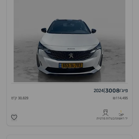
3008
פיג'ו
|
2024
₪114,495
30,829 ק"מ
1
יד ראשונה
בעלות פרטית