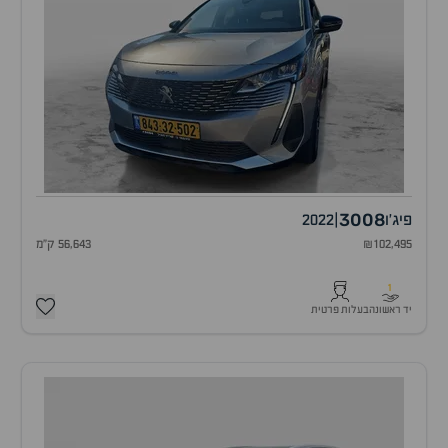
3008
פיג'ו
|
2022
₪102,495
56,643 ק"מ
1
יד ראשונה
בעלות פרטית