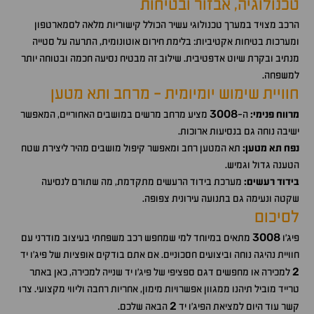
טכנולוגיה, אבזור ובטיחות
הרכב מצויד במערך טכנולוגי עשיר הכולל קישוריות מלאה לסמארטפון
ומערכות בטיחות אקטיביות: בלימת חירום אוטונומית, התרעה על סטייה
מנתיב ובקרת שיוט אדפטיבית. שילוב זה מבטיח נסיעה חכמה ובטוחה יותר
למשפחה.
חוויית שימוש יומיומית - מרחב ותא מטען
3008
מרווח פנימי:
ה-
מציע מרחב מרשים במושבים האחוריים, המאפשר
ישיבה נוחה גם בנסיעות ארוכות.
נפח תא מטען:
תא המטען רחב ומאפשר קיפול מושבים מהיר ליצירת שטח
הטענה גדול וגמיש.
בידוד רעשים:
מערכת בידוד הרעשים מתקדמת, מה שתורם לנסיעה
שקטה ונעימה גם בתנועה עירונית צפופה.
לסיכום
3008
פיג'ו
מתאים במיוחד למי שמחפש רכב משפחתי בעיצוב מודרני עם
חוויית נהיגה נוחה וביצועים חסכוניים. אם אתם בודקים אופציות של פיג'ו יד
2
למכירה או מחפשים דגם ספציפי של פיג'ו יד שנייה למכירה, כאן באתר
טרייד מוביל תיהנו ממגוון אפשרויות מימון, אחריות רחבה וליווי מקצועי. צרו
2
קשר עוד היום למציאת הפיג'ו יד
הבאה שלכם.