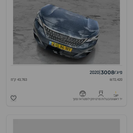
3008
פיג'ו
|
2020
₪72,420
43,763 ק"מ
1
יד ראשונה
בעלות פרטית
קילומטראז נמוך