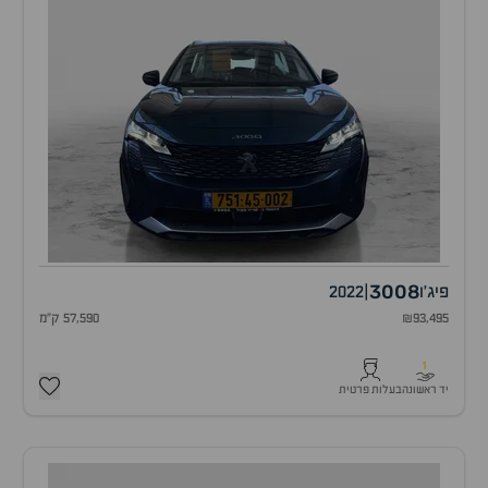
3008
פיג'ו
|
2022
₪93,495
57,590 ק"מ
1
יד ראשונה
בעלות פרטית