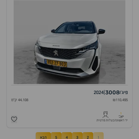
3008
פיג'ו
|
2024
₪110,495
44,108 ק"מ
1
יד ראשונה
בעלות פרטית
1
2
3
4
5
הבא