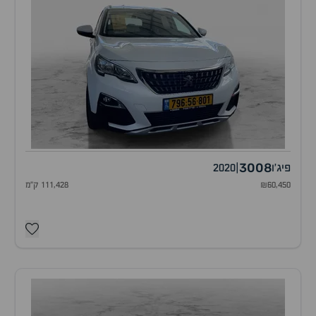
3008
פיג'ו
|
2020
₪60,450
111,428 ק"מ