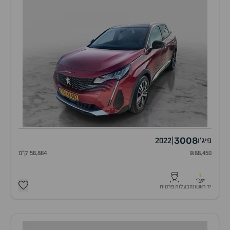
3008
פיג'ו
|
2022
₪88,450
56,864 ק"מ
1
יד ראשונה
בעלות פרטית