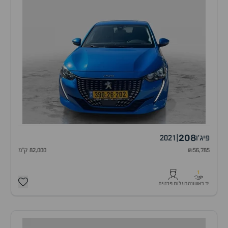
208
פיג'ו
|
2021
₪56,785
82,000 ק"מ
1
יד ראשונה
בעלות פרטית