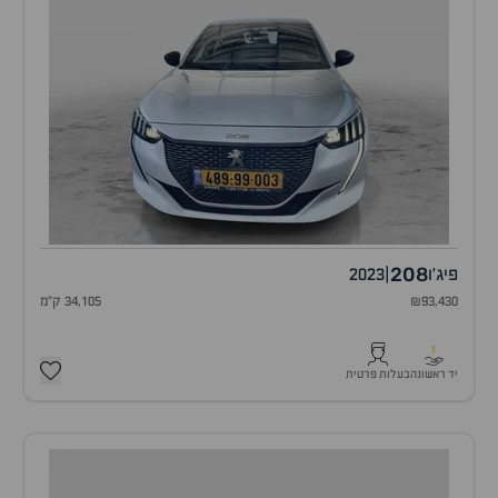
208
פיג'ו
|
2023
₪93,430
34,105 ק"מ
1
יד ראשונה
בעלות פרטית