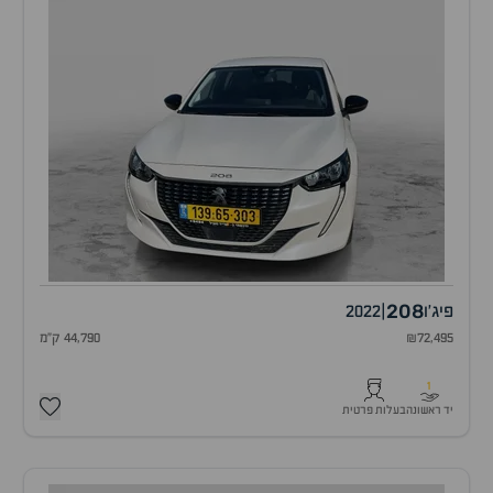
208
פיג'ו
|
2022
₪72,495
44,790 ק"מ
1
יד ראשונה
בעלות פרטית