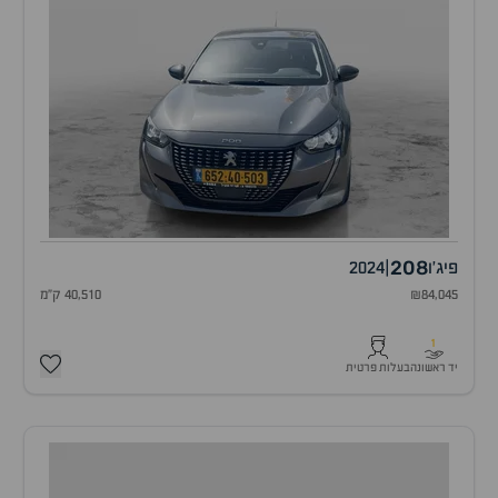
208
פיג'ו
|
2024
₪84,045
40,510 ק"מ
1
יד ראשונה
בעלות פרטית