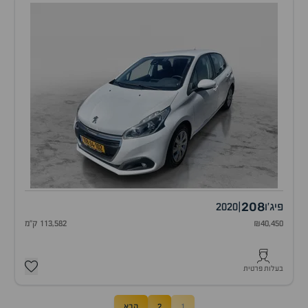
208
פיג'ו
|
2020
₪40,450
113,582 ק"מ
בעלות פרטית
1
2
הבא