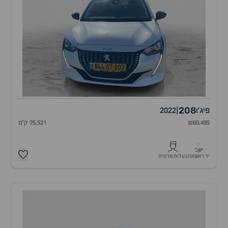
208
פיג'ו
|
2022
₪60,495
75,521 ק"מ
1
יד ראשונה
בעלות פרטית