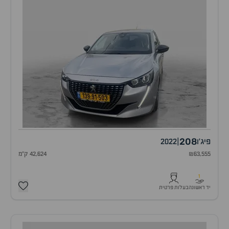
208
פיג'ו
|
2022
₪63,555
42,624 ק"מ
1
יד ראשונה
בעלות פרטית