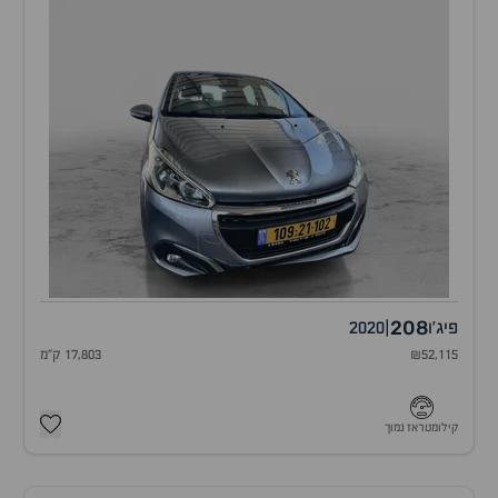
208
פיג'ו
|
2020
₪52,115
17,803 ק"מ
קילומטראז נמוך