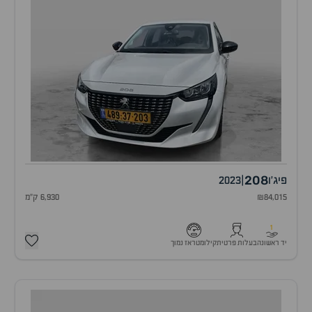
208
פיג'ו
|
2023
₪84,015
6,930 ק"מ
1
יד ראשונה
בעלות פרטית
קילומטראז נמוך