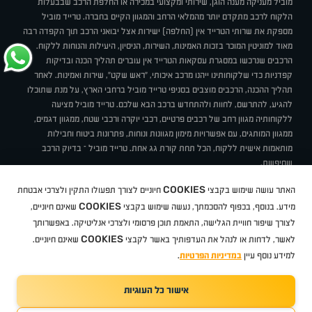
מוביל מעניקה מענה הוגן, שירותי ומקצועי במכירה או החלפת הרכב שבבעלות
הלקוח לרכב מתקדם יותר מהמלאי הרחב והמגוון הקיים בחברה. טרייד מוביל
מספקת את שרותי הטרייד אין (החלפה) ישירות אצל יבואני הרכב תוך הקפדה רבה
מאוד למוניטין המוכר בזכות האמינות, השירות, הניסיון, היעילות והנוחות ללקוח.
הרכבים שנרכשו במסגרת עסקאות הטרייד אין עוברים תהליך הכנה ובדיקות
קפדניות כדי שלקוחותינו ייהנו מרכב איכותי, "ראש שקט", שירות ואמינות. לאחר
תהליך ההכנה, הרכבים מוצבים בסניפי טרייד מוביל ברחבי הארץ, על מנת שתוכלו
להגיע, להתרשם, לחוות ולהתחדש ברכב הבא שלכם. טרייד מוביל מציעה
ללקוחותיה מגוון רחב של רכבים פרטיים, רכבי יוקרה ורכבי שטח, ממגוון דגמים,
ממגוון המותגים, עם אפשרויות מימון מגוונות ונוחות, פתרונות ביטוח וחבילות
מותאמות אישית ללקוח, הכל תחת קורת גג אחת. טרייד מוביל – בדיוק הרכב
שחיפשת.
אודות
סניפים
טרייד מוביל בעיתונות
תנאי שימוש
מדיניות פרטיות
COOKIES
האתר עושה שימוש בקבצי
חיוניים לצורך תפעולו התקין ולצרכי אבטחת
BUY BACK
תקנון
מבצעים
מגזין טרייד מוביל
איך זה עובד?
דרושים
COOKIES
ניהול העדפות עוגיות
מידע. בנוסף, בכפוף להסכמתך, נעשה שימוש בקבצי
שאינם חיוניים,
לצורך שיפור חוויית הגלישה, התאמת תוכן פרסומי ולצרכי אנליטיקה. באפשרותך
COOKIES
לאשר, לדחות או לנהל את העדפותיך באשר לקבצי
שאינם חיוניים.
קיה
סיטרואן
אופל
פיג'ו
MG
Geely
מזדה
בי ווי די
צ'רי
טסלה
ניסאן
טויוטה
דאצ'יה
פולקסווגן
טסלה
ג'יפ
ב מ וו
לקסוס
אאודי
סקודה
יונדאי
רנו
שברולט
סיאט
מיצובישי
סוזוקי
הונדה
סובארו
סרס
אקספנג
למידע נוסף עיין
במדיניות הפרטיות
.
אישור כל העוגיות
TradeMobile instagram
TradeMobile facebook
TradeMobile youtube