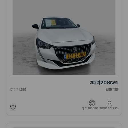
208
פיג'ו
|
2022
₪69,450
41,620 ק"מ
בעלות פרטית
קילומטראז נמוך