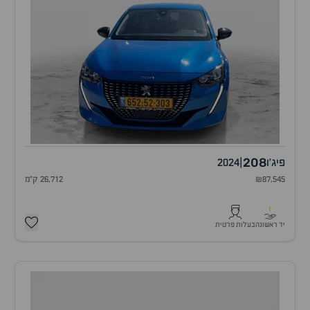
208
פיג'ו
|
2024
₪87,545
26,712 ק"מ
1
יד ראשונה
בעלות פרטית