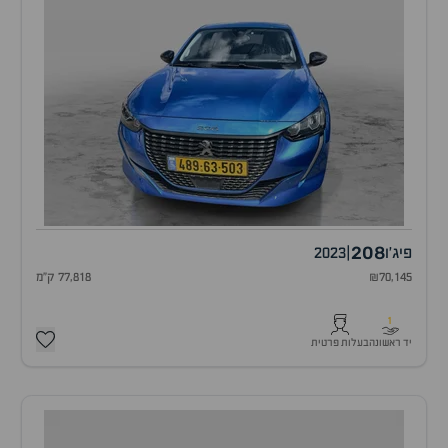
208
פיג'ו
|
2023
₪70,145
77,818 ק"מ
1
יד ראשונה
בעלות פרטית