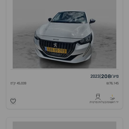
208
פיג'ו
|
2023
₪76,145
45,039 ק"מ
1
יד ראשונה
בעלות פרטית