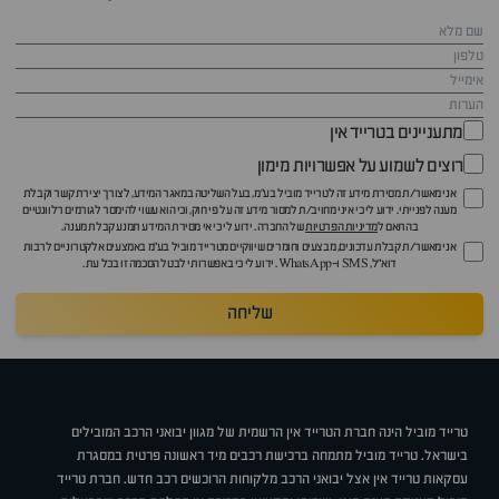
מתעניינים בטרייד אין
רוצים לשמוע על אפשרויות מימון
אני מאשר/ת מסירת מידע זה לטרייד מוביל בע"מ, בעל השליטה במאגר המידע, לצורך יצירת קשר וקבלת
מענה לפנייתי. ידוע לי כי איני מחויב/ת למסור מידע זה על פי חוק, וכי הוא עשוי להימסר לגורמים רלוונטיים
בהתאם ל
מדיניות הפרטיות
של החברה. ידוע לי כי אי מסירת המידע תמנע קבלת מענה.
אני מאשר/ת קבלת עדכונים, מבצעים וחומרים שיווקיים מטרייד מוביל בע"מ באמצעים אלקטרוניים לרבות
דוא״ל, SMS ו-WhatsApp. ידוע לי כי באפשרותי לבטל הסכמה זו בכל עת.
שליחה
טרייד מוביל הינה חברת הטרייד אין הרשמית של מגוון יבואני הרכב המובילים
בישראל. טרייד מוביל מתמחה ברכישת רכבים מיד ראשונה פרטית במסגרת
עסקאות טרייד אין אצל יבואני הרכב מלקוחות הרוכשים רכב חדש. חברת טרייד