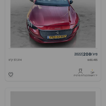
208
פיג'ו
|
2022
₪80,495
57,314 ק"מ
1
יד ראשונה
בעלות פרטית