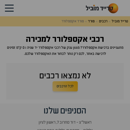
טרייד מוביל
רכבים
פורד
פורד אקספלורר
רכבי
אקספלורר
למכירה
מתעניינים ברכישת
אקספלורר
? מגוון ענק של רכבי
אקספלורר
יד שניה ו 0 ק"מ זמינים
לרכישה באתר, לכם רק נותר לבחור את ה
אקספלורר
שלכם.
לא נמצאו רכבים
לכל הרכבים
הסניפים שלנו
ראשל״צ - דוד סחרוב 7, ראשון לציון