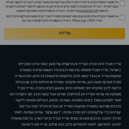
אני מאשר/ת מסירת מידע זה לטרייד מוביל בע"מ, בעל השליטה במאגר המידע, לצורך יצירת קשר וקבלת
מענה לפנייתי. ידוע לי כי איני מחויב/ת למסור מידע זה על פי חוק, וכי הוא עשוי להימסר לגורמים רלוונטיים
בהתאם ל
מדיניות הפרטיות
של החברה. ידוע לי כי אי מסירת המידע תמנע קבלת מענה.
אני מאשר/ת קבלת עדכונים, מבצעים וחומרים שיווקיים מטרייד מוביל בע"מ באמצעים אלקטרוניים לרבות
דוא״ל, SMS ו-WhatsApp. ידוע לי כי באפשרותי לבטל הסכמה זו בכל עת.
שליחה
טרייד מוביל הינה חברת הטרייד אין הרשמית של מגוון יבואני הרכב המובילים
בישראל. טרייד מוביל מתמחה ברכישת רכבים מיד ראשונה פרטית במסגרת
עסקאות טרייד אין אצל יבואני הרכב מלקוחות הרוכשים רכב חדש. חברת טרייד
מוביל מעניקה מענה הוגן, שירותי ומקצועי במכירה או החלפת הרכב שבבעלות
הלקוח לרכב מתקדם יותר מהמלאי הרחב והמגוון הקיים בחברה. טרייד מוביל
מספקת את שרותי הטרייד אין (החלפה) ישירות אצל יבואני הרכב תוך הקפדה רבה
מאוד למוניטין המוכר בזכות האמינות, השירות, הניסיון, היעילות והנוחות ללקוח.
הרכבים שנרכשו במסגרת עסקאות הטרייד אין עוברים תהליך הכנה ובדיקות
קפדניות כדי שלקוחותינו ייהנו מרכב איכותי, "ראש שקט", שירות ואמינות. לאחר
תהליך ההכנה, הרכבים מוצבים בסניפי טרייד מוביל ברחבי הארץ, על מנת שתוכלו
להגיע, להתרשם, לחוות ולהתחדש ברכב הבא שלכם. טרייד מוביל מציעה