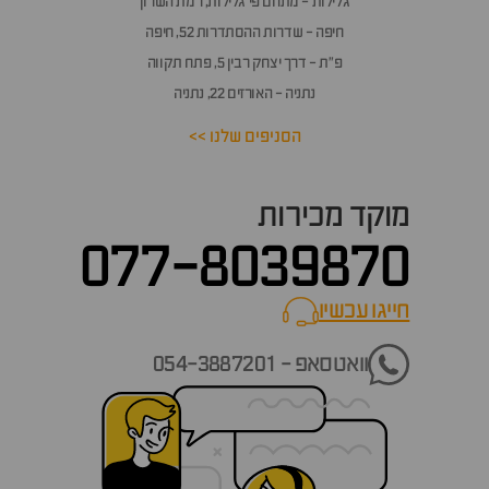
גלילות - מתחם פי גלילות, רמת השרון
חיפה - שדרות ההסתדרות 52, חיפה
פ״ת - דרך יצחק רבין 5, פתח תקווה
נתניה - האורזים 22, נתניה
הסניפים שלנו >>
מוקד מכירות
077-8039870
חייגו עכשיו
call now
וואטסאפ - 054-3887201