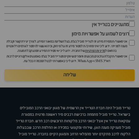
מתעניינים בטרייד אין
רוצים לשמוע על אפשרויות מימון
אני מאשר/ת מסירת מידע זה לטרייד מוביל בע"מ, בעל השליטה במאגר המידע, לצורך יצירת קשר וקבלת
מענה לפנייתי. ידוע לי כי איני מחויב/ת למסור מידע זה על פי חוק, וכי הוא עשוי להימסר לגורמים רלוונטיים
בהתאם ל
מדיניות הפרטיות
של החברה. ידוע לי כי אי מסירת המידע תמנע קבלת מענה.
אני מאשר/ת קבלת עדכונים, מבצעים וחומרים שיווקיים מטרייד מוביל בע"מ באמצעים אלקטרוניים לרבות
דוא״ל, SMS ו-WhatsApp. ידוע לי כי באפשרותי לבטל הסכמה זו בכל עת.
שליחה
טרייד מוביל הינה חברת הטרייד אין הרשמית של מגוון יבואני הרכב המובילים
בישראל. טרייד מוביל מתמחה ברכישת רכבים מיד ראשונה פרטית במסגרת
עסקאות טרייד אין אצל יבואני הרכב מלקוחות הרוכשים רכב חדש. חברת טרייד
מוביל מעניקה מענה הוגן, שירותי ומקצועי במכירה או החלפת הרכב שבבעלות
הלקוח לרכב מתקדם יותר מהמלאי הרחב והמגוון הקיים בחברה. טרייד מוביל