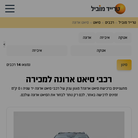
טרייד מוביל
רכבים
סיאט
סיאט ארונה
אטקה
איביזה
ארונה
>
אטקה
איביזה
סינון
נמצאו
14
רכבים
רכבי
סיאט ארונה
למכירה
מתעניינים ברכישת
סיאט ארונה
? מגוון ענק של רכבי
סיאט ארונה
יד שניה ו 0 ק"מ
זמינים לרכישה באתר, לכם רק נותר לבחור את ה
סיאט ארונה
שלכם.