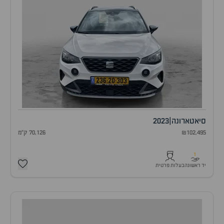
סיאט
ארונה
|
2023
₪102,495
70,126 ק"מ
1
יד ראשונה
בעלות פרטית