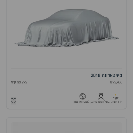
סיאט
ארונה
|
2018
₪75,450
93,275 ק"מ
1
יד ראשונה
בעלות פרטית
קילומטראז נמוך