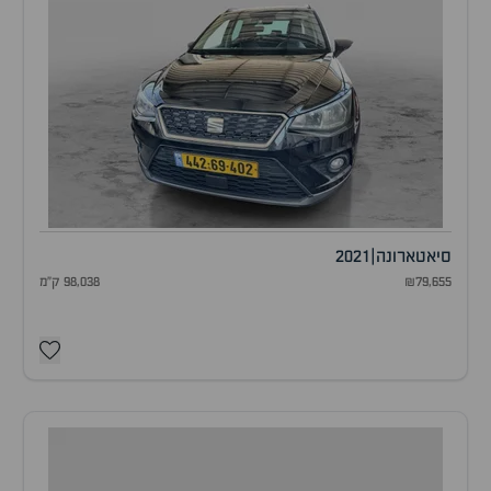
סיאט
ארונה
|
2021
₪79,655
98,038 ק"מ