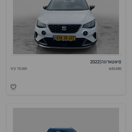
סיאט
ארונה
|
2022
₪93,695
75,500 ק"מ