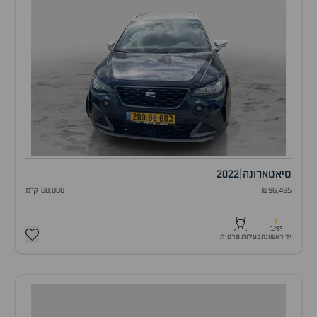
סיאט
ארונה
|
2022
₪96,495
60,000 ק"מ
1
יד ראשונה
בעלות פרטית