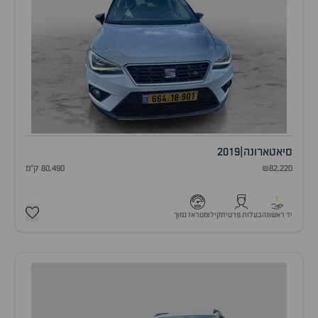
סיאט
ארונה
|
2019
₪82,220
80,490 ק"מ
1
יד ראשונה
בעלות פרטית
קילומטראז נמוך