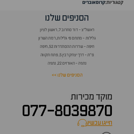
קטגוריות:
קרוסאוברים
הסניפים שלנו
ראשל״צ - דוד סחרוב 7, ראשון לציון
גלילות - מתחם פי גלילות, רמת השרון
חיפה - שדרות ההסתדרות 52, חיפה
פ״ת - דרך יצחק רבין 5, פתח תקווה
נתניה - האורזים 22, נתניה
הסניפים שלנו >>
מוקד מכירות
077-8039870
חייגו עכשיו
call now