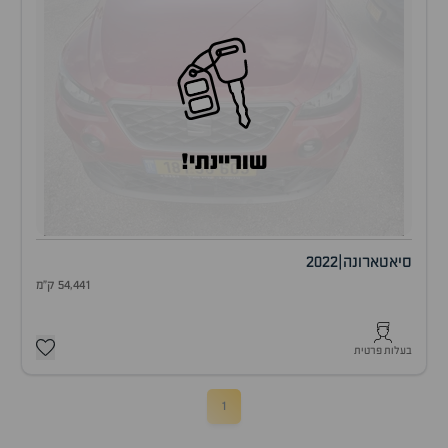
שוריינתי!
סיאט
ארונה
|
2022
54,441 ק"מ
בעלות פרטית
1