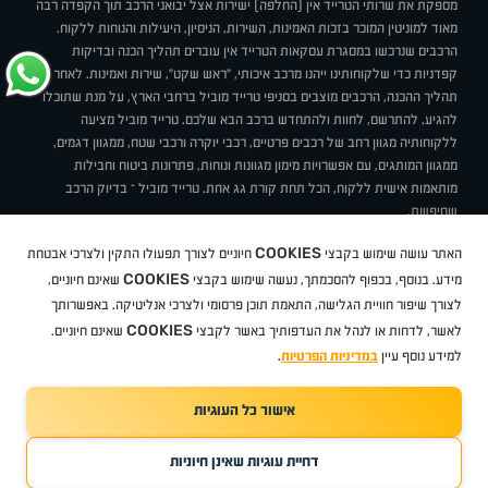
מספקת את שרותי הטרייד אין (החלפה) ישירות אצל יבואני הרכב תוך הקפדה רבה
מאוד למוניטין המוכר בזכות האמינות, השירות, הניסיון, היעילות והנוחות ללקוח.
הרכבים שנרכשו במסגרת עסקאות הטרייד אין עוברים תהליך הכנה ובדיקות
קפדניות כדי שלקוחותינו ייהנו מרכב איכותי, "ראש שקט", שירות ואמינות. לאחר
תהליך ההכנה, הרכבים מוצבים בסניפי טרייד מוביל ברחבי הארץ, על מנת שתוכלו
להגיע, להתרשם, לחוות ולהתחדש ברכב הבא שלכם. טרייד מוביל מציעה
ללקוחותיה מגוון רחב של רכבים פרטיים, רכבי יוקרה ורכבי שטח, ממגוון דגמים,
ממגוון המותגים, עם אפשרויות מימון מגוונות ונוחות, פתרונות ביטוח וחבילות
מותאמות אישית ללקוח, הכל תחת קורת גג אחת. טרייד מוביל – בדיוק הרכב
שחיפשת.
אודות
סניפים
טרייד מוביל בעיתונות
תנאי שימוש
מדיניות פרטיות
COOKIES
האתר עושה שימוש בקבצי
חיוניים לצורך תפעולו התקין ולצרכי אבטחת
BUY BACK
תקנון
מבצעים
מגזין טרייד מוביל
איך זה עובד?
דרושים
COOKIES
ניהול העדפות עוגיות
מידע. בנוסף, בכפוף להסכמתך, נעשה שימוש בקבצי
שאינם חיוניים,
לצורך שיפור חוויית הגלישה, התאמת תוכן פרסומי ולצרכי אנליטיקה. באפשרותך
COOKIES
לאשר, לדחות או לנהל את העדפותיך באשר לקבצי
שאינם חיוניים.
קיה
סיטרואן
אופל
פיג'ו
MG
מזדה
בי ווי די
צ'רי
טסלה
ניסאן
טויוטה
דאצ'יה
פולקסווגן
טסלה
ג'יפ
ב מ וו
לקסוס
אאודי
סקודה
יונדאי
רנו
שברולט
סיאט
מיצובישי
סוזוקי
הונדה
סובארו
סרס
אקספנג
למידע נוסף עיין
במדיניות הפרטיות
.
אישור כל העוגיות
TradeMobile instagram
TradeMobile facebook
TradeMobile youtube
Developed by Media Maven
דחיית עוגיות שאינן חיוניות
©
כל הזכויות שמורות טרייד מוביל
2026