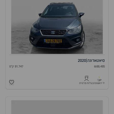
סיאט
ארונה
|
2020
₪88,495
91,747 ק"מ
1
יד ראשונה
בעלות פרטית