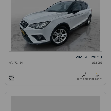
סיאט
ארונה
|
2021
₪92,002
77,134 ק"מ
1
יד ראשונה
בעלות פרטית