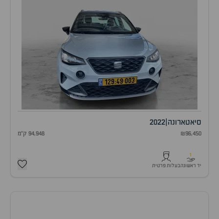
סיאט
ארונה
|
2022
₪96,450
94,948 ק"מ
1
יד ראשונה
בעלות פרטית