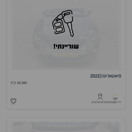
שוריינתי!
סיאט
ארונה
|
2022
66,886 ק"מ
1
יד ראשונה
בעלות פרטית