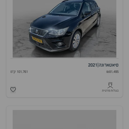
סיאט
ארונה
|
2021
₪81,495
101,761 ק"מ
בעלות פרטית