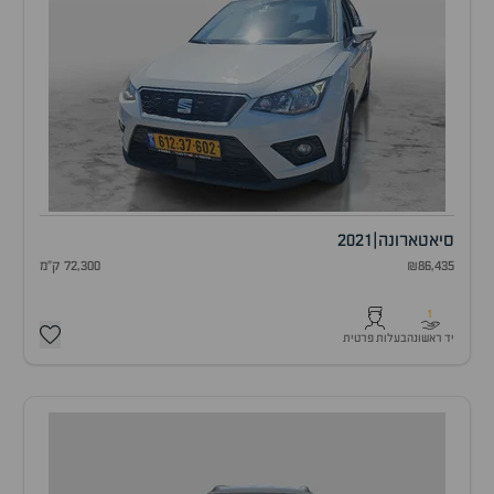
סיאט
ארונה
|
2021
₪86,435
72,300 ק"מ
1
יד ראשונה
בעלות פרטית