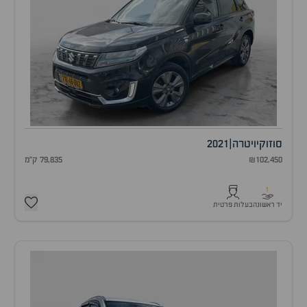
סוזוקי
ויטרה
|
2021
₪102,450
79,835 ק"מ
1
יד ראשונה
בעלות פרטית