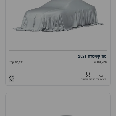
סוזוקי
ויטרה
|
2021
₪101,450
90,631 ק"מ
1
יד ראשונה
בעלות פרטית