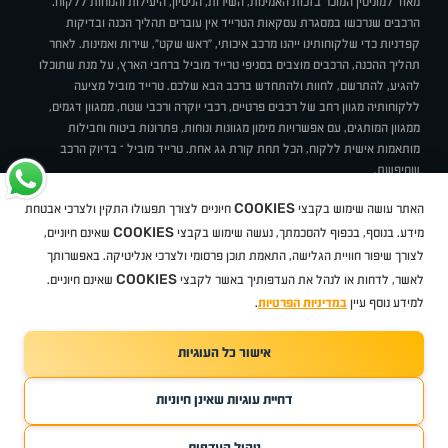
מאוד למוניטין המוכר בזכות האמינות, השירות, הניסיון, היעילות והנוחות ללקוח.
הרכבים שנרכשו במסגרת עסקאות הטרייד אין עוברים תהליך הכנה ובדיקות
קפדניות כדי שלקוחותינו ייהנו מרכב איכותי, "ראש שקט", שירות ואמינות. לאחר
תהליך ההכנה, הרכבים מוצבים בסניפי טרייד מוביל ברחבי הארץ, על מנת שתוכלו
להגיע, להתרשם, לחוות ולהתחדש ברכב הבא שלכם. טרייד מוביל מציעה
ללקוחותיה מגוון רחב של רכבים פרטיים, רכבי יוקרה ורכבי שטח, ממגוון דגמים,
ממגוון המותגים, עם אפשרויות מימון מגוונות ונוחות, פתרונות ביטוח וחבילות
מותאמות אישית ללקוח, הכל תחת קורת גג אחת. טרייד מוביל – בדיוק הרכב
שחיפשת.
אודות
סניפים
טרייד מוביל בעיתונות
תנאי שימוש
מדיניות פרטיות
COOKIES
האתר עושה שימוש בקבצי
חיוניים לצורך תפעולו התקין ולצרכי אבטחת
BUY BACK
תקנון
מבצעים
מגזין טרייד מוביל
איך זה עובד?
דרושים
COOKIES
ניהול העדפות עוגיות
מידע. בנוסף, בכפוף להסכמתך, נעשה שימוש בקבצי
שאינם חיוניים,
לצורך שיפור חוויית הגלישה, התאמת תוכן פרסומי ולצרכי אנליטיקה. באפשרותך
COOKIES
לאשר, לדחות או לנהל את העדפותיך באשר לקבצי
שאינם חיוניים.
קיה
סיטרואן
אופל
פיג'ו
MG
Geely
מזדה
בי ווי די
צ'רי
טסלה
ניסאן
טויוטה
דאצ'יה
פולקסווגן
טסלה
ג'יפ
ב מ וו
לקסוס
אאודי
סקודה
יונדאי
רנו
שברולט
סיאט
מיצובישי
סוזוקי
הונדה
סובארו
סרס
אקספנג
למידע נוסף עיין
במדיניות הפרטיות
.
אישור כל העוגיות
TradeMobile instagram
TradeMobile facebook
TradeMobile youtube
Developed by Media Maven
דחיית עוגיות שאינן חיוניות
©
כל הזכויות שמורות טרייד מוביל
2026
ריגו מרקטינג - קידום אתרים