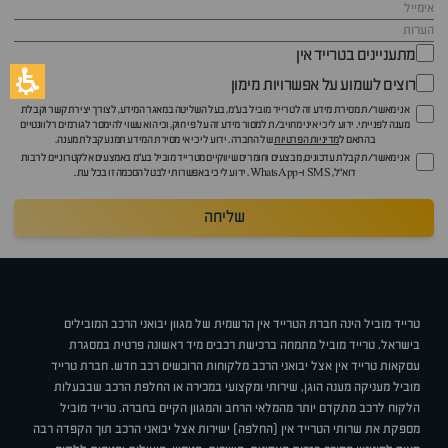
מתעניינים בטרייד אין
רוצים לשמוע על אפשרויות מימון
אני מאשר/ת מסירת מידע זה לטרייד מוביל בע"מ, בעל השליטה במאגר המידע, לצורך יצירת קשר וקבלת
מענה לפנייתי. ידוע לי כי איני מחויב/ת למסור מידע זה על פי חוק, וכי הוא עשוי להימסר לגורמים רלוונטיים
בהתאם ל
מדיניות הפרטיות
של החברה. ידוע לי כי אי מסירת המידע תמנע קבלת מענה.
אני מאשר/ת קבלת עדכונים, מבצעים וחומרים שיווקיים מטרייד מוביל בע"מ באמצעים אלקטרוניים לרבות
דוא״ל, SMS ו-WhatsApp. ידוע לי כי באפשרותי לבטל הסכמה זו בכל עת.
שליחה
טרייד מוביל הינה חברת הטרייד אין הרשמית של מגוון יבואני הרכב המובילים
בישראל. טרייד מוביל מתמחה ברכישת רכבים מיד ראשונה פרטית במסגרת
עסקאות טרייד אין אצל יבואני הרכב מלקוחות הרוכשים רכב חדש. חברת טרייד
מוביל מעניקה מענה הוגן, שירותי ומקצועי במכירה או החלפת הרכב שבבעלות
הלקוח לרכב מתקדם יותר מהמלאי הרחב והמגוון הקיים בחברה. טרייד מוביל
מספקת את שרותי הטרייד אין (החלפה) ישירות אצל יבואני הרכב תוך הקפדה רבה