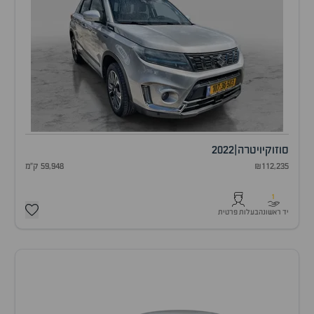
סוזוקי
ויטרה
|
2022
₪112,235
59,948 ק"מ
1
יד ראשונה
בעלות פרטית