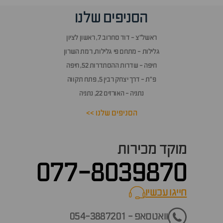
הסניפים שלנו
ראשל״צ - דוד סחרוב 7, ראשון לציון
גלילות - מתחם פי גלילות, רמת השרון
חיפה - שדרות ההסתדרות 52, חיפה
פ״ת - דרך יצחק רבין 5, פתח תקווה
נתניה - האורזים 22, נתניה
הסניפים שלנו >>
מוקד מכירות
077-8039870
חייגו עכשיו
call now
וואטסאפ - 054-3887201