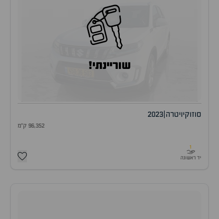
שוריינתי!
סוזוקי
ויטרה
|
2023
96,352 ק"מ
1
יד ראשונה