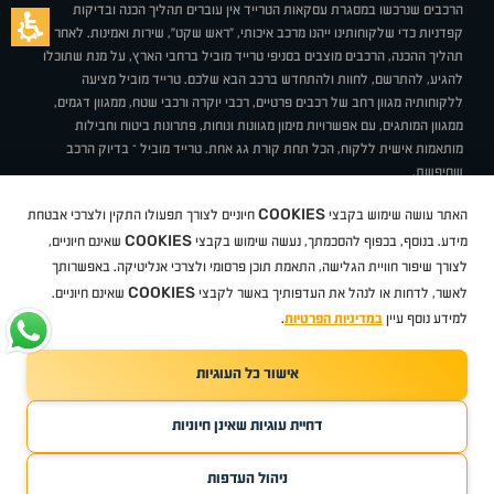
הרכבים שנרכשו במסגרת עסקאות הטרייד אין עוברים תהליך הכנה ובדיקות
קפדניות כדי שלקוחותינו ייהנו מרכב איכותי, "ראש שקט", שירות ואמינות. לאחר
תהליך ההכנה, הרכבים מוצבים בסניפי טרייד מוביל ברחבי הארץ, על מנת שתוכלו
להגיע, להתרשם, לחוות ולהתחדש ברכב הבא שלכם. טרייד מוביל מציעה
ללקוחותיה מגוון רחב של רכבים פרטיים, רכבי יוקרה ורכבי שטח, ממגוון דגמים,
ממגוון המותגים, עם אפשרויות מימון מגוונות ונוחות, פתרונות ביטוח וחבילות
מותאמות אישית ללקוח, הכל תחת קורת גג אחת. טרייד מוביל – בדיוק הרכב
שחיפשת.
אודות
סניפים
טרייד מוביל בעיתונות
תנאי שימוש
מדיניות פרטיות
COOKIES
האתר עושה שימוש בקבצי
חיוניים לצורך תפעולו התקין ולצרכי אבטחת
BUY BACK
תקנון
מבצעים
מגזין טרייד מוביל
איך זה עובד?
דרושים
COOKIES
ניהול העדפות עוגיות
מידע. בנוסף, בכפוף להסכמתך, נעשה שימוש בקבצי
שאינם חיוניים,
לצורך שיפור חוויית הגלישה, התאמת תוכן פרסומי ולצרכי אנליטיקה. באפשרותך
COOKIES
לאשר, לדחות או לנהל את העדפותיך באשר לקבצי
שאינם חיוניים.
קיה
סיטרואן
אופל
פיג'ו
MG
Geely
מזדה
בי ווי די
צ'רי
טסלה
ניסאן
טויוטה
דאצ'יה
פולקסווגן
טסלה
ג'יפ
ב מ וו
לקסוס
אאודי
סקודה
יונדאי
רנו
שברולט
סיאט
מיצובישי
סוזוקי
הונדה
סובארו
סרס
אקספנג
למידע נוסף עיין
במדיניות הפרטיות
.
אישור כל העוגיות
TradeMobile instagram
TradeMobile facebook
TradeMobile youtube
Developed by Media Maven
דחיית עוגיות שאינן חיוניות
©
כל הזכויות שמורות טרייד מוביל
2026
ריגו מרקטינג - קידום אתרים
ניהול העדפות