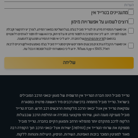
מתעניינים בטרייד אין
רוצים לשמוע על אפשרויות מימון
אני מאשר/ת מסירת מידע זה לטרייד מוביל בע"מ, בעל השליטה במאגר המידע, לצורך יצירת קשר וקבלת
מענה לפנייתי. ידוע לי כי איני מחויב/ת למסור מידע זה על פי חוק, וכי הוא עשוי להימסר לגורמים רלוונטיים
בהתאם ל
מדיניות הפרטיות
של החברה. ידוע לי כי אי מסירת המידע תמנע קבלת מענה.
אני מאשר/ת קבלת עדכונים, מבצעים וחומרים שיווקיים מטרייד מוביל בע"מ באמצעים אלקטרוניים לרבות
דוא״ל, SMS ו-WhatsApp. ידוע לי כי באפשרותי לבטל הסכמה זו בכל עת.
שליחה
טרייד מוביל הינה חברת הטרייד אין הרשמית של מגוון יבואני הרכב המובילים
בישראל. טרייד מוביל מתמחה ברכישת רכבים מיד ראשונה פרטית במסגרת
עסקאות טרייד אין אצל יבואני הרכב מלקוחות הרוכשים רכב חדש. חברת טרייד
מוביל מעניקה מענה הוגן, שירותי ומקצועי במכירה או החלפת הרכב שבבעלות
הלקוח לרכב מתקדם יותר מהמלאי הרחב והמגוון הקיים בחברה. טרייד מוביל
מספקת את שרותי הטרייד אין (החלפה) ישירות אצל יבואני הרכב תוך הקפדה רבה
מאוד למוניטין המוכר בזכות האמינות, השירות, הניסיון, היעילות והנוחות ללקוח.