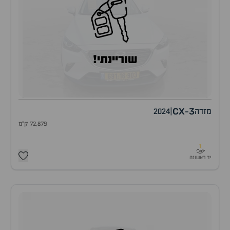
שוריינתי!
CX
3
מזדה
|
2024
-
72,879 ק"מ
1
יד ראשונה