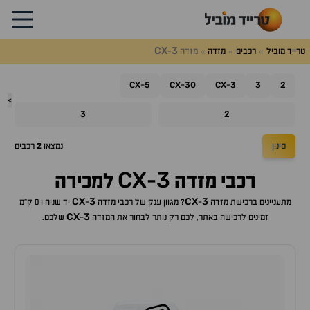
CX
3
טרייד מוביל
רכבים
מזדה
מזדה
-
CX
5
CX
30
CX
3
3
2
-
-
-
>
3
2
סינון
נמצאו
2
רכבים
CX
3
רכבי
מזדה
-
למכירה
CX
3
CX
3
מתעניינים ברכישת
מזדה
-
? מגוון ענק של רכבי
מזדה
-
יד שניה ו 0 ק"מ
CX
3
זמינים לרכישה באתר, לכם רק נותר לבחור את ה
מזדה
-
שלכם.