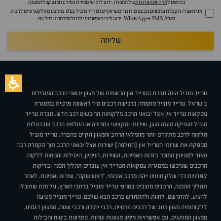
בהתאם ל
מדיניות הפרטיות
של החברה. ידוע לי כי אי מסירת המידע תמנע קבלת מענה.
אני מאשר/ת קבלת עדכונים, מבצעים וחומרים שיווקיים מטרייד מוביל בע"מ באמצעים אלקטרוניים לרבות
דוא״ל, SMS ו-WhatsApp. ידוע לי כי באפשרותי לבטל הסכמה זו בכל עת.
שליחה
טרייד מוביל הינה חברת הטרייד אין הרשמית של מגוון יבואני הרכב המובילים
בישראל. טרייד מוביל מתמחה ברכישת רכבים מיד ראשונה פרטית במסגרת
עסקאות טרייד אין אצל יבואני הרכב מלקוחות הרוכשים רכב חדש. חברת טרייד
מוביל מעניקה מענה הוגן, שירותי ומקצועי במכירה או החלפת הרכב שבבעלות
הלקוח לרכב מתקדם יותר מהמלאי הרחב והמגוון הקיים בחברה. טרייד מוביל
מספקת את שרותי הטרייד אין (החלפה) ישירות אצל יבואני הרכב תוך הקפדה רבה
מאוד למוניטין המוכר בזכות האמינות, השירות, הניסיון, היעילות והנוחות ללקוח.
הרכבים שנרכשו במסגרת עסקאות הטרייד אין עוברים תהליך הכנה ובדיקות
קפדניות כדי שלקוחותינו ייהנו מרכב איכותי, "ראש שקט", שירות ואמינות. לאחר
תהליך ההכנה, הרכבים מוצבים בסניפי טרייד מוביל ברחבי הארץ, על מנת שתוכלו
להגיע, להתרשם, לחוות ולהתחדש ברכב הבא שלכם. טרייד מוביל מציעה
ללקוחותיה מגוון רחב של רכבים פרטיים, רכבי יוקרה ורכבי שטח, ממגוון דגמים,
ממגוון המותגים, עם אפשרויות מימון מגוונות ונוחות, פתרונות ביטוח וחבילות