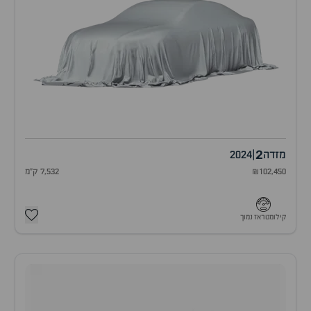
2
מזדה
|
2024
₪102,450
7,532 ק"מ
קילומטראז נמוך