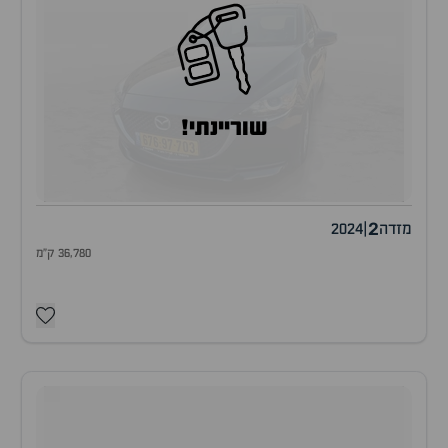
שוריינתי!
2
מזדה
|
2024
36,780 ק"מ