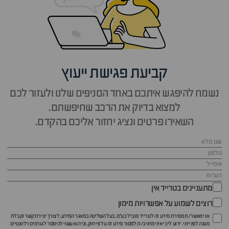
קביעת פגישת ייעוץ
נשמח להיפגש איתכם באחד הסניפים שלנו ולעזור לכם
למצוא בדיוק את הרכב שחיפשתם.
השאירו פרטים ונציג יחזור אליכם בהקדם.
מתעניינים בטרייד אין
רוצים לשמוע על אפשרויות מימון
אני מאשר/ת מסירת מידע זה לטרייד מוביל בע"מ, בעל השליטה במאגר המידע, לצורך יצירת קשר וקבלת
מענה לפנייתי. ידוע לי כי איני מחויב/ת למסור מידע זה על פי חוק, וכי הוא עשוי להימסר לגורמים רלוונטיים