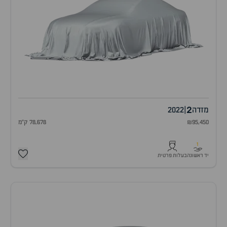
2
מזדה
|
2022
₪95,450
78,678 ק"מ
1
יד ראשונה
בעלות פרטית