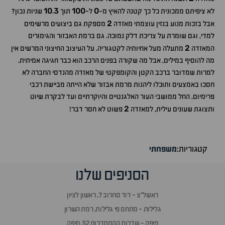
10
3
100
0
לא ציפיתם ממכונית כל כך קטנה להאיץ מ-
ל-
תוך
.
שניות נכון?
2
אבל בזכות מנוע בנזין עוצמתי מאזדה
מספקת גם ביצועים מרשימים
למדי, וגם שומרת על צריכת דלק נמוכה. גם ברמת האבזור והגימורים
2
המאזדה
מתעלה מעל אחיותיה לקטגוריה. על העיצוב החיצוני המרשים אין
מה להוסיף במילים, אבל מה שקורה בפנים הרכב הוא כבר חגיגה אמיתית.
למרות שמדובר ברכב הקטן והקומפקטי של מאזדה מהנדסי החברה לא
חסכו באמצעים ותוכלו ליהנות מרמת אבזור שלא הייתה מביישת רכבי
פרימיום, החל ממושבי העור האלגנטיים והיוקרתיים ועד לבקרת שיוט
2
ותצוגת שעונים עילית, למאזדה
פשוט לא חסר דבר!
קטגוריות:
משפחתי
הסניפים שלנו
ראשל״צ - דוד סחרוב 7, ראשון לציון
גלילות - מתחם פי גלילות, רמת השרון
חיפה - שדרות ההסתדרות 52, חיפה