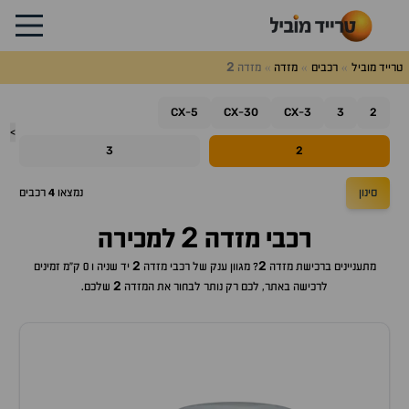
2
טרייד מוביל
רכבים
מזדה
מזדה
CX
5
CX
30
CX
3
3
2
-
-
-
>
3
2
סינון
נמצאו
4
רכבים
2
רכבי
מזדה
למכירה
2
2
מתעניינים ברכישת
מזדה
? מגוון ענק של רכבי
מזדה
יד שניה ו 0 ק"מ זמינים
2
לרכישה באתר, לכם רק נותר לבחור את ה
מזדה
שלכם.