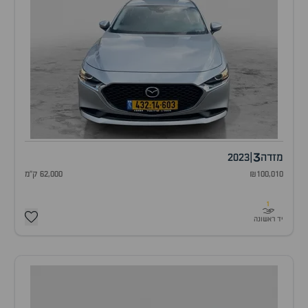
3
מזדה
|
2023
₪100,010
62,000 ק"מ
1
יד ראשונה