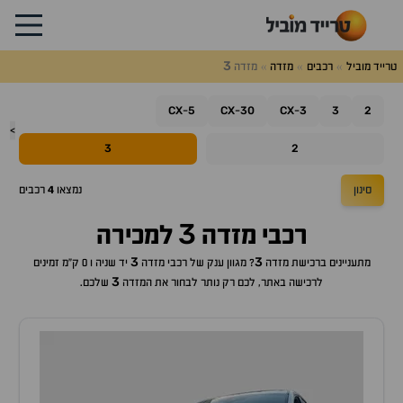
3
טרייד מוביל
רכבים
מזדה
מזדה
CX
5
CX
30
CX
3
3
2
-
-
-
>
3
2
סינון
נמצאו
4
רכבים
3
רכבי
מזדה
למכירה
3
3
מתעניינים ברכישת
מזדה
? מגוון ענק של רכבי
מזדה
יד שניה ו 0 ק"מ זמינים
3
לרכישה באתר, לכם רק נותר לבחור את ה
מזדה
שלכם.