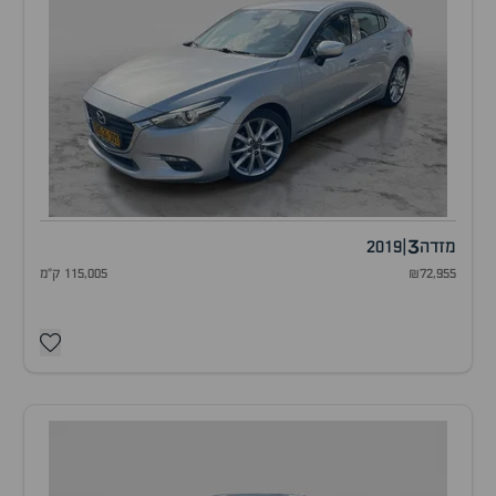
3
מזדה
|
2019
₪72,955
115,005 ק"מ