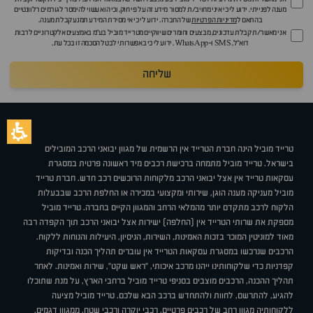
מענה לפנייתי. ידוע לי כי איני מחויב/ת למסור מידע זה על פי חוק, וכי הוא עשוי להימסר לגורמים רלוונטיים
בהתאם ל
מדיניות הפרטיות
של החברה. ידוע לי כי אי מסירת המידע תמנע קבלת מענה.
אני מאשר/ת קבלת עדכונים, מבצעים וחומרים שיווקיים מטרייד מוביל בע"מ באמצעים אלקטרוניים לרבות
דוא״ל, SMS ו-WhatsApp. ידוע לי כי באפשרותי לבטל הסכמה זו בכל עת.
שליחה
טרייד מוביל הינה חברת הטרייד אין הרשמית של מגוון יבואני הרכב המובילים
בישראל. טרייד מוביל מתמחה ברכישת רכבים מיד ראשונה פרטית במסגרת
עסקאות טרייד אין אצל יבואני הרכב מלקוחות הרוכשים רכב חדש. חברת טרייד
מוביל מעניקה מענה הוגן, שירותי ומקצועי במכירה או החלפת הרכב שבבעלות
הלקוח לרכב מתקדם יותר מהמלאי הרחב והמגוון הקיים בחברה. טרייד מוביל
מספקת את שרותי הטרייד אין (החלפה) ישירות אצל יבואני הרכב תוך הקפדה רבה
מאוד למוניטין המוכר בזכות האמינות, השירות, הניסיון, היעילות והנוחות ללקוח.
הרכבים שנרכשו במסגרת עסקאות הטרייד אין עוברים תהליך הכנה ובדיקות
קפדניות כדי שלקוחותינו ייהנו מרכב איכותי, "ראש שקט", שירות ואמינות. לאחר
תהליך ההכנה, הרכבים מוצבים בסניפי טרייד מוביל ברחבי הארץ, על מנת שתוכלו
להגיע, להתרשם, לחוות ולהתחדש ברכב הבא שלכם. טרייד מוביל מציעה
ללקוחותיה מגוון רחב של רכבים פרטיים, רכבי יוקרה ורכבי שטח, ממגוון דגמים,