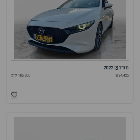
3
מזדה
|
2022
₪94,425
105,300 ק"מ