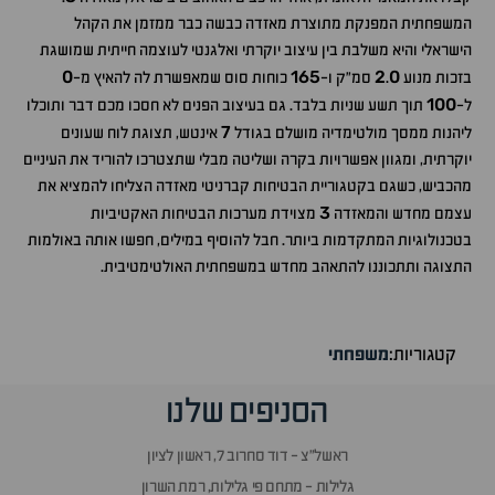
המשפחתית המפנקת מתוצרת מאזדה כבשה כבר ממזמן את הקהל
הישראלי והיא משלבת בין עיצוב יוקרתי ואלגנטי לעוצמה חייתית שמושגת
0
165
2
0
בזכות מנוע
.
סמ"ק ו-
כוחות סוס שמאפשרת לה להאיץ מ-
100
ל-
תוך תשע שניות בלבד. גם בעיצוב הפנים לא חסכו מכם דבר ותוכלו
7
ליהנות ממסך מולטימדיה מושלם בגודל
אינטש, תצוגת לוח שעונים
יוקרתית, ומגוון אפשרויות בקרה ושליטה מבלי שתצטרכו להוריד את העיניים
מהכביש, כשגם בקטגוריית הבטיחות קברניטי מאזדה הצליחו להמציא את
3
עצמם מחדש והמאזדה
מצוידת מערכות הבטיחות האקטיביות
בטכנולוגיות המתקדמות ביותר. חבל להוסיף במילים, חפשו אותה באולמות
התצוגה ותתכוננו להתאהב מחדש במשפחתית האולטימטיבית.
קטגוריות:
משפחתי
הסניפים שלנו
ראשל״צ - דוד סחרוב 7, ראשון לציון
גלילות - מתחם פי גלילות, רמת השרון