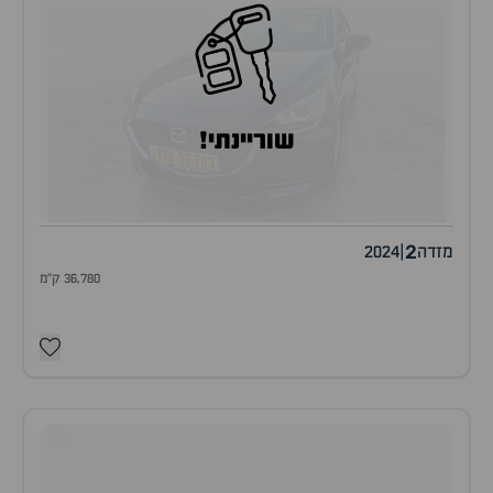
שוריינתי!
2
מזדה
|
2024
36,780 ק"מ