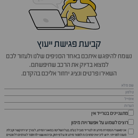
קביעת פגישת ייעוץ
נשמח להיפגש איתכם באחד הסניפים שלנו ולעזור לכם
למצוא בדיוק את הרכב שחיפשתם.
השאירו פרטים ונציג יחזור אליכם בהקדם.
מתעניינים בטרייד אין
רוצים לשמוע על אפשרויות מימון
אני מאשר/ת מסירת מידע זה לטרייד מוביל בע"מ, בעל השליטה במאגר המידע, לצורך יצירת קשר וקבלת
מענה לפנייתי. ידוע לי כי איני מחויב/ת למסור מידע זה על פי חוק, וכי הוא עשוי להימסר לגורמים רלוונטיים