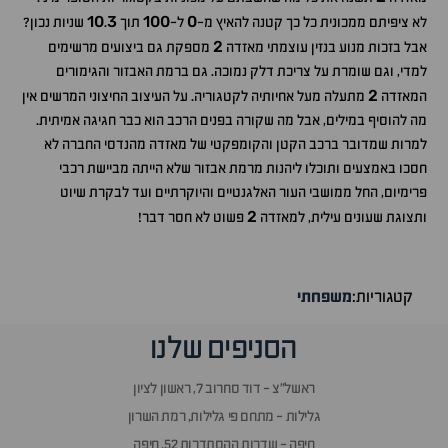
10
3
100
0
לא ציפיתם ממכונית כל כך קטנה להאיץ מ-
ל-
תוך
.
שניות נכון?
2
אבל בזכות מנוע בנזין עוצמתי מאזדה
מספקת גם ביצועים מרשימים
למדי, וגם שומרת על צריכת דלק נמוכה. גם ברמת האבזור והגימורים
2
המאזדה
מתעלה מעל אחיותיה לקטגוריה. על העיצוב החיצוני המרשים אין
מה להוסיף במילים, אבל מה שקורה בפנים הרכב הוא כבר חגיגה אמיתית.
למרות שמדובר ברכב הקטן והקומפקטי של מאזדה מהנדסי החברה לא
חסכו באמצעים ותוכלו ליהנות מרמת אבזור שלא הייתה מביישת רכבי
פרימיום, החל ממושבי העור האלגנטיים והיוקרתיים ועד לבקרת שיוט
2
ותצוגת שעונים עילית, למאזדה
פשוט לא חסר דבר!
קטגוריות:
משפחתי
הסניפים שלנו
ראשל״צ - דוד סחרוב 7, ראשון לציון
גלילות - מתחם פי גלילות, רמת השרון
חיפה - שדרות ההסתדרות 52, חיפה