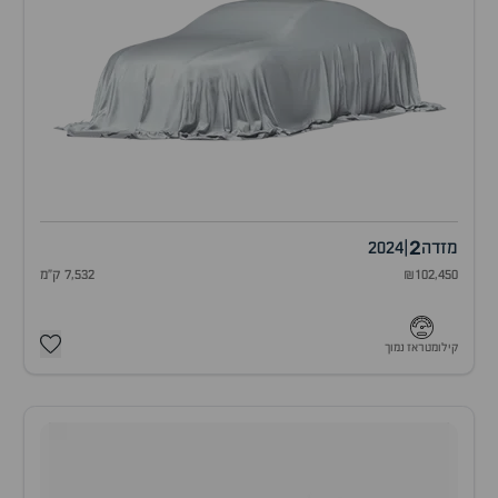
2
מזדה
|
2024
₪102,450
7,532 ק"מ
קילומטראז נמוך