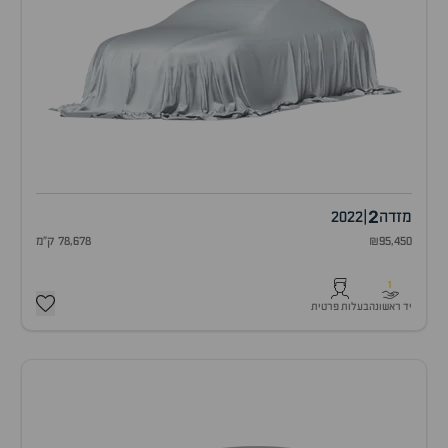
2
מזדה
|
2022
₪95,450
78,678 ק"מ
1
יד ראשונה
בעלות פרטית