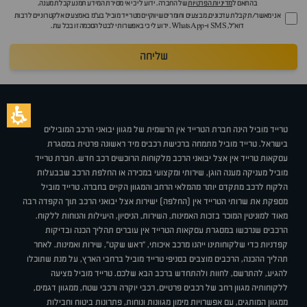
בהתאם ל
מדיניות הפרטיות
של החברה. ידוע לי כי אי מסירת המידע תמנע קבלת מענה.
אני מאשר/ת קבלת עדכונים, מבצעים וחומרים שיווקיים מטרייד מוביל בע"מ באמצעים אלקטרוניים לרבות
דוא״ל, SMS ו-WhatsApp. ידוע לי כי באפשרותי לבטל הסכמה זו בכל עת.
שליחה
טרייד מוביל הינה חברת הטרייד אין הרשמית של מגוון יבואני הרכב המובילים
בישראל. טרייד מוביל מתמחה ברכישת רכבים מיד ראשונה פרטית במסגרת
עסקאות טרייד אין אצל יבואני הרכב מלקוחות הרוכשים רכב חדש. חברת טרייד
מוביל מעניקה מענה הוגן, שירותי ומקצועי במכירה או החלפת הרכב שבבעלות
הלקוח לרכב מתקדם יותר מהמלאי הרחב והמגוון הקיים בחברה. טרייד מוביל
מספקת את שרותי הטרייד אין (החלפה) ישירות אצל יבואני הרכב תוך הקפדה רבה
מאוד למוניטין המוכר בזכות האמינות, השירות, הניסיון, היעילות והנוחות ללקוח.
הרכבים שנרכשו במסגרת עסקאות הטרייד אין עוברים תהליך הכנה ובדיקות
קפדניות כדי שלקוחותינו ייהנו מרכב איכותי, "ראש שקט", שירות ואמינות. לאחר
תהליך ההכנה, הרכבים מוצבים בסניפי טרייד מוביל ברחבי הארץ, על מנת שתוכלו
להגיע, להתרשם, לחוות ולהתחדש ברכב הבא שלכם. טרייד מוביל מציעה
ללקוחותיה מגוון רחב של רכבים פרטיים, רכבי יוקרה ורכבי שטח, ממגוון דגמים,
ממגוון המותגים, עם אפשרויות מימון מגוונות ונוחות, פתרונות ביטוח וחבילות