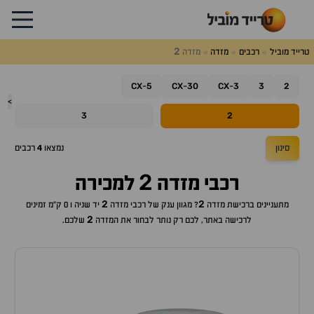
2
טרייד מוביל
רכבים
מזדה
מזדה
CX
5
CX
30
CX
3
3
2
-
-
-
>
3
2
סינון
נמצאו
4
רכבים
2
רכבי
מזדה
למכירה
2
2
מתעניינים ברכישת
מזדה
? מגוון ענק של רכבי
מזדה
יד שניה ו 0 ק"מ זמינים
2
לרכישה באתר, לכם רק נותר לבחור את ה
מזדה
שלכם.