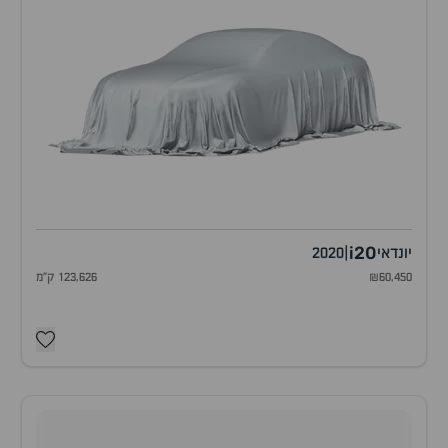
i20
יונדאי
|
2020
₪60,450
123,626 ק"מ