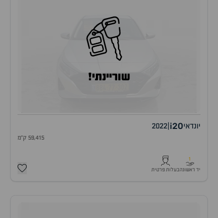
שוריינתי!
i20
יונדאי
|
2022
59,415 ק"מ
1
יד ראשונה
בעלות פרטית