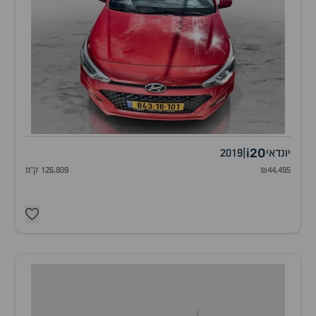
i20
יונדאי
|
2019
₪44,495
126,809 ק"מ