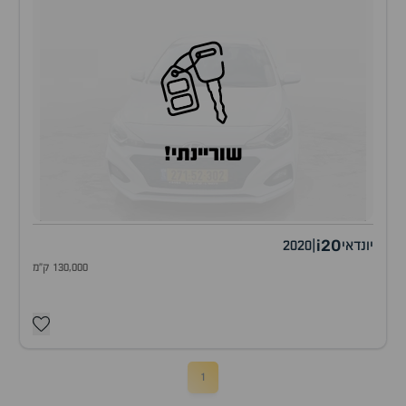
שוריינתי!
i20
יונדאי
|
2020
130,000 ק"מ
1