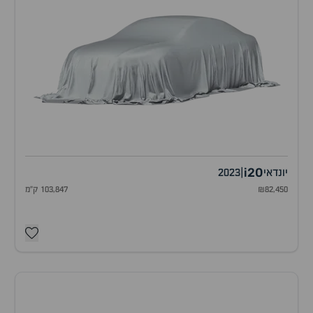
i20
יונדאי
|
2023
₪82,450
103,847 ק"מ