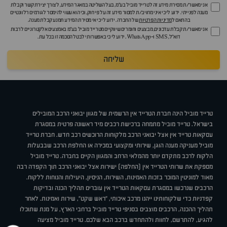
אני מאשר/ת מסירת מידע זה לטרייד מוביל בע"מ, בעל השליטה במאגר המידע, לצורך יצירת קשר וקבלת
מענה לפנייתי. ידוע לי כי איני מחויב/ת למסור מידע זה על פי חוק, וכי הוא עשוי להימסר לגורמים רלוונטיים
בהתאם ל
מדיניות הפרטיות
של החברה. ידוע לי כי אי מסירת המידע תמנע קבלת מענה.
אני מאשר/ת קבלת עדכונים, מבצעים וחומרים שיווקיים מטרייד מוביל בע"מ באמצעים אלקטרוניים לרבות
דוא״ל, SMS ו-WhatsApp. ידוע לי כי באפשרותי לבטל הסכמה זו בכל עת.
שליחה
טרייד מוביל הינה חברת הטרייד אין הרשמית של מגוון יבואני הרכב המובילים
בישראל. טרייד מוביל מתמחה ברכישת רכבים מיד ראשונה פרטית במסגרת
עסקאות טרייד אין אצל יבואני הרכב מלקוחות הרוכשים רכב חדש. חברת טרייד
מוביל מעניקה מענה הוגן, שירותי ומקצועי במכירה או החלפת הרכב שבבעלות
הלקוח לרכב מתקדם יותר מהמלאי הרחב והמגוון הקיים בחברה. טרייד מוביל
מספקת את שרותי הטרייד אין (החלפה) ישירות אצל יבואני הרכב תוך הקפדה רבה
מאוד למוניטין המוכר בזכות האמינות, השירות, הניסיון, היעילות והנוחות ללקוח.
הרכבים שנרכשו במסגרת עסקאות הטרייד אין עוברים תהליך הכנה ובדיקות
קפדניות כדי שלקוחותינו ייהנו מרכב איכותי, "ראש שקט", שירות ואמינות. לאחר
תהליך ההכנה, הרכבים מוצבים בסניפי טרייד מוביל ברחבי הארץ, על מנת שתוכלו
להגיע, להתרשם, לחוות ולהתחדש ברכב הבא שלכם. טרייד מוביל מציעה