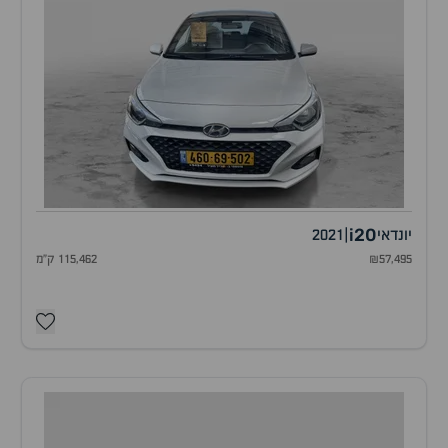
i20
יונדאי
|
2021
₪57,495
115,462 ק"מ