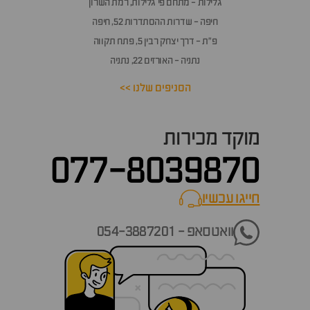
גלילות - מתחם פי גלילות, רמת השרון
חיפה - שדרות ההסתדרות 52, חיפה
פ״ת - דרך יצחק רבין 5, פתח תקווה
נתניה - האורזים 22, נתניה
הסניפים שלנו >>
מוקד מכירות
077-8039870
חייגו עכשיו
call now
וואטסאפ - 054-3887201