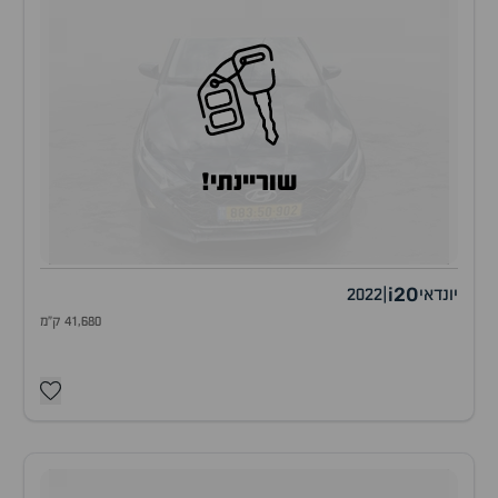
שוריינתי!
i20
יונדאי
|
2022
41,680 ק"מ