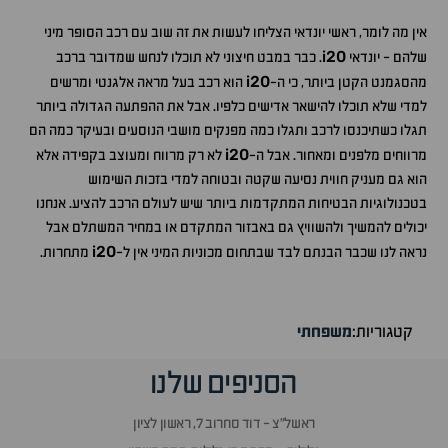
אין מה לומר, ראשי יונדאי הצליחו לעשות את זה שוב עם רכב הסופר מיני
i20
שלהם - יונדאי
. כבר במבט חיצוני לא תוכלו לנחש שמדובר ברכב
i20
מהסגמנט הקטן ביותר, כי ה-
הוא רכב בעל מראה אלגנטי ומרשים
למדי שלא תוכלו להישאר אדישים כלפיו. אבל את ההפתעה הגדולה ביותר
תגלו כשתיכנסו לרכב ותגלו כמה מפנקים מושבי הנוסעים ובעיקר כמה הם
i20
מרווחים מלפנים ומאחור. אבל ה-
לא רק מרווח ומעוצב בקפידה אלא
הוא גם מעניק חווית נסיעה שקטה ובטוחה למדי בזכות השימוש
בטכנולוגיות הבטיחות המתקדמות ביותר שיש לעולם הרכב להציע. אנחנו
יכולים להמשיך ולהשוויץ גם באבזור המתקדם או במחיר המשתלם אבל
i20
נראה לנו שכבר הבנתם לבד שבתחום מכוניות המיני אין ל-
מתחרות.
קטגוריות:
משפחתי
הסניפים שלנו
ראשל״צ - דוד סחרוב 7, ראשון לציון