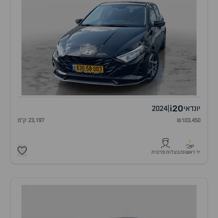
i20
יונדאי
|
2024
₪103,450
23,197 ק"מ
1
יד ראשונה
בעלות פרטית