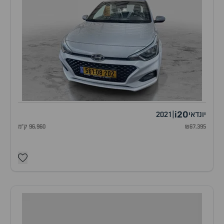
i20
יונדאי
|
2021
₪67,395
96,960 ק"מ