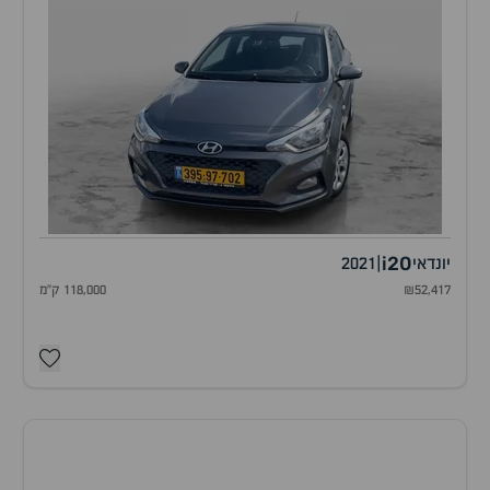
i20
יונדאי
|
2021
₪52,417
118,000 ק"מ