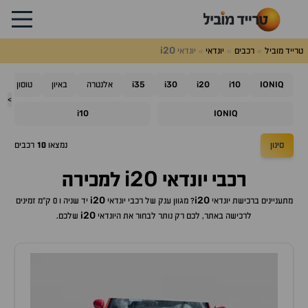
i20
טרייד מוביל
רכבים
יונדאי
יונדאי
i35
i30
i20
i10
IONIQ
אלנטרה
באיון
טוסון
>
i10
IONIQ
סינון
נמצאו
10
רכבים
i20
רכבי
יונדאי
למכירה
i20
i20
מתעניינים ברכישת
יונדאי
? מגוון ענק של רכבי
יונדאי
יד שניה ו 0 ק"מ זמינים
i20
לרכישה באתר, לכם רק נותר לבחור את ה
יונדאי
שלכם.