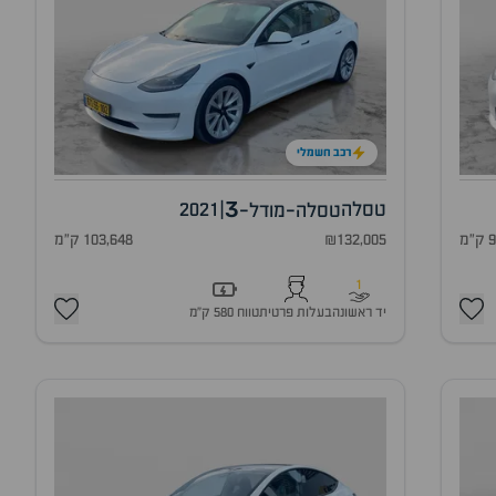
רכב חשמלי
3
טסלה
|
2021
טסלה-מודל-
מ
₪132,005
103,648 ק"מ
1
יד ראשונה
בעלות פרטית
טווח 580 ק״מ