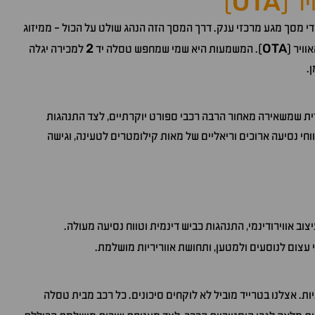
OTA
ר (
)
י מסך מגע מרכזי ענק. דרך המסך הזה הנהג שולט על הכול - ממיזוג
2
OTA
וויר (
). המשמעות היא שמי שמחפש טסלה יד
למכירה יגלה
.
ת שמשאירה מאחור הרבה רכבי ספורט יוקרתיים, לצד התנהגות
חי נסיעה ארוכים וריאליים של מאות קילומטרים לטעינה, וגישה
אווירודינמי, התנהגות כביש דינמית וטווח נסיעה מעולה.
י עצום לנוסעים ולמטען, ותחושת אווריריות מושלמת.
 אצלנו בטרייד מוביל לא לוקחים סיכונים. כל רכב מבית טסלה