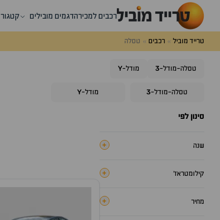
רכבים למכירה
דגמים מובילים
קטגורי
טרייד מוביל
רכבים
טסלה
Y
3
טסלה-מודל-
מודל-
Y
3
טסלה-מודל-
מודל-
סינון לפי
+
שנה
+
קילומטראז׳
+
מחיר