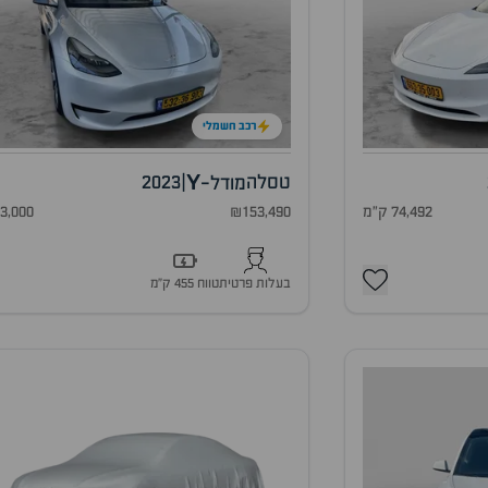
רכב חשמלי
Y
טסלה
|
2023
מודל-
74,492 ק"מ
₪153,490
83,000 ק"
בעלות פרטית
טווח 455 ק״מ