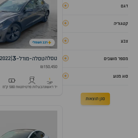
+
דגם
+
קטגוריה
+
צבע
רכב חשמלי
3
+
טסלה
|
2022
טסלה-מודל-
מספר מושבים
₪150,450
+
סוג מנוע
1
יד ראשונה
בעלות פרטית
טווח 580 ק״מ
סנן תוצאות