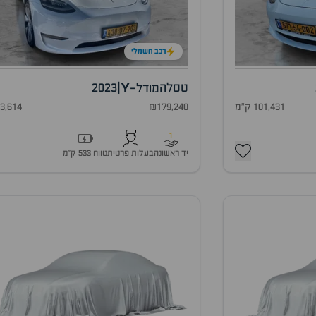
רכב חשמלי
Y
טסלה
|
2023
מודל-
101,431 ק"מ
₪179,240
83,614 ק"
1
יד ראשונה
בעלות פרטית
טווח 533 ק״מ