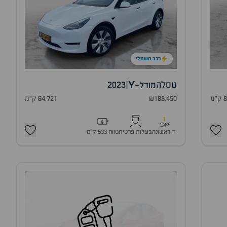
רכב חשמלי
Y
טסלה
|
2023
מודל-
מ
₪188,450
64,721 ק"מ
1
יד ראשונה
בעלות פרטית
טווח 533 ק״מ