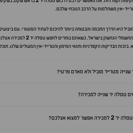
2
קיפות וקפדניות. אנו מאפשרים לכם לרכוש טסלה יד
בראש שקט, בשקיפות
רייד-אין משתלמות על הרכב הנוכחי שלכם.
מוביל היא הדרך החכמה והבטוחה ביותר להיכנס לעתיד המוטורי. עם ביצועי
2
ב החשמלי הנחשק בישראל. כשאתם בוחרים לחפש טסלה יד
למכירה אצלנו,
 בזכות הבדיקות הקפדניות ותנאי המימון והטרייד-אין המעולים שלנו, תוכ
שנייה מטרייד מוביל ולא מאדם פרטי?
 טסלה יד שנייה למכירה?
2
 טסלה יד
למכירה אפשר למצוא אצלכם?