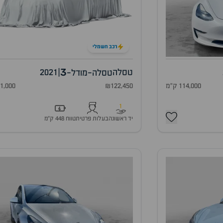
רכב חשמלי
3
טסלה
|
2021
טסלה-מודל-
114,000 ק"מ
₪122,450
81,000 ק"
1
יד ראשונה
בעלות פרטית
טווח 448 ק״מ