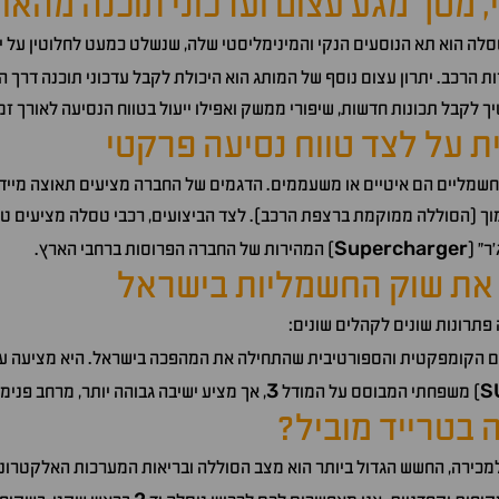
, מסך מגע עצום ועדכוני תוכנה מהאווי
לה הוא תא הנוסעים הנקי והמינימליסטי שלה, שנשלט כמעט לחלוטין על יד
רות הרכב. יתרון עצום נוסף של המותג הוא היכולת לקבל עדכוני תוכנה דרך הא
 לקבל תכונות חדשות, שיפורי ממשק ואפילו ייעול בטווח הנסיעה לאורך זמן
ית על לצד טווח נסיעה פרקטי
מליים הם איטיים או משעממים. הדגמים של החברה מציעים תאוצה מיידי
מוך (הסוללה ממוקמת ברצפת הרכב). לצד הביצועים, רכבי טסלה מציעים טוו
Supercharger
ר" (
) המהירות של החברה הפרוסות ברחבי הארץ.
 את שוק החשמליות בישראל
תרונות שונים לקהלים שונים:
 הקומפקטית והספורטיבית שהתחילה את המהפכה בישראל. היא מציעה עיצוב 
3
S
) משפחתי המבוסס על המודל
, אך מציע ישיבה גבוהה יותר, מרחב פנימ
בטרייד מוביל?
ירה, החשש הגדול ביותר הוא מצב הסוללה ובריאות המערכות האלקטרוניות.