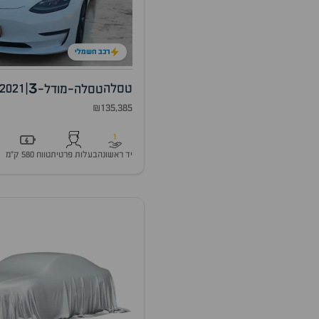
רכב חשמלי
3
טסלה
|
2021
טסלה-מודל-
₪135,385
1
יד ראשונה
בעלות פרטית
טווח 580 ק״מ