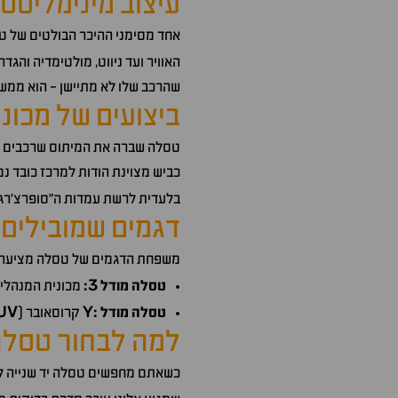
עיצוב מינימליסטי
אחד מסימני ההיכר הבולטים של טס
האוויר ועד ניווט, מולטימדיה והגד
שהרכב שלו לא מתיישן - הוא ממשיך
ביצועים של מכונ
טסלה שברה את המיתוס שרכבים חש
כביש מצוינת הודות למרכז כובד נ
בלעדית לרשת עמדות ה"סופרצ'רג'
דגמים שמובילים
משפחת הדגמים של טסלה מציעה פ
3
טסלה מודל
:
מכונית המנהלים
UV
Y
טסלה מודל :
קרוסאובר (
למה לבחור טסלה 
כשאתם מחפשים טסלה יד שנייה למכ