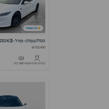
רכב חשמלי
3
טסלה
|
2024
טסלה-מודל-
₪153,450
בעלות פרטית
טווח 380 ק״מ