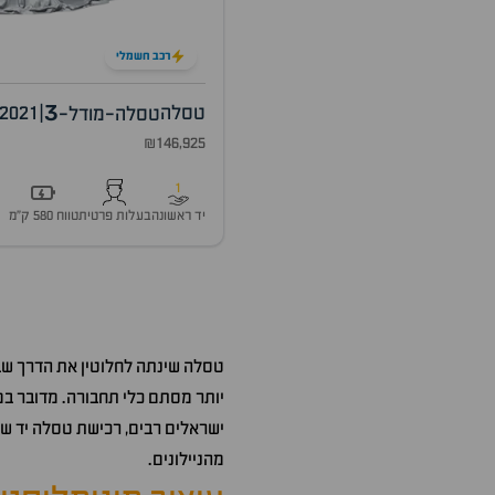
רכב חשמלי
3
טסלה
|
2021
טסלה-מודל-
₪146,925
1
יד ראשונה
בעלות פרטית
טווח 580 ק״מ
טסלה שינתה לחלוטין את הדרך שבה
יותר מסתם כלי תחבורה. מדובר במ
ישראלים רבים, רכישת טסלה יד שנ
מהניילונים.