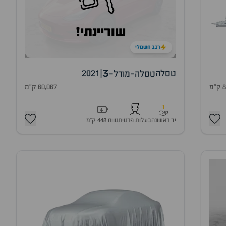
שוריינתי!
רכב חשמלי
3
טסלה
|
2021
טסלה-מודל-
מ
60,067 ק"מ
1
יד ראשונה
בעלות פרטית
טווח 448 ק״מ