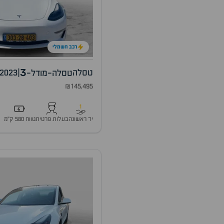
רכב חשמלי
3
טסלה
|
2023
טסלה-מודל-
₪145,495
1
יד ראשונה
בעלות פרטית
טווח 580 ק״מ