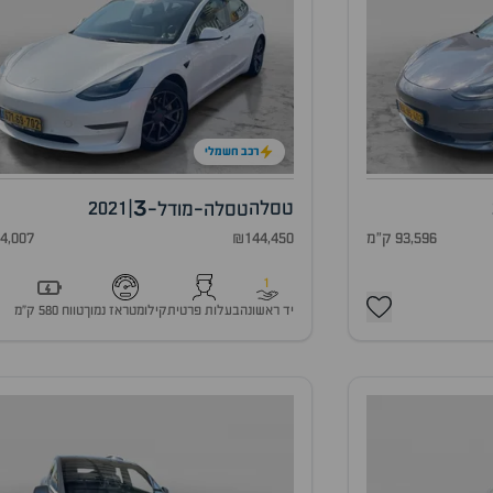
רכב חשמלי
3
טסלה
|
2021
טסלה-מודל-
93,596 ק"מ
₪144,450
94,007 ק"
1
יד ראשונה
בעלות פרטית
קילומטראז נמוך
טווח 580 ק״מ