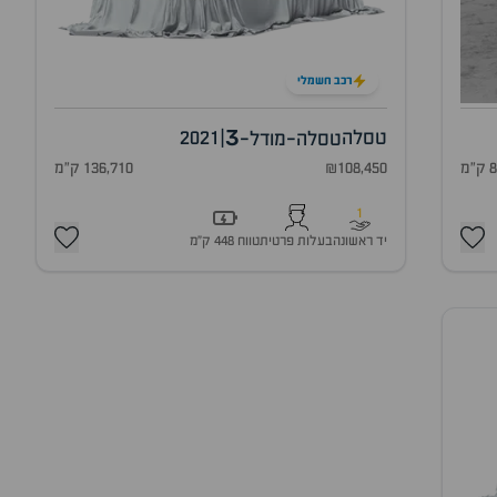
רכב חשמלי
3
טסלה
|
2021
טסלה-מודל-
מ
₪108,450
136,710 ק"מ
1
יד ראשונה
בעלות פרטית
טווח 448 ק״מ