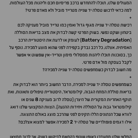
המעולים שלנו, תוכלו להתחדש ברכב פרימיום חכם וליהנות מכל העולמות.
למה כדאי לרכוש טסלה יד שנייה מטרייד מוביל ולא מאדם פרטי?
+
רכישת טסלה יד שנייה מגוף גדול ואמין כמו טרייד מוביל מעניקה לכם
ביטחון ושקט נפשי. בשוק הפרטי קשה לבדוק את מצב בריאות הסוללה
Battery
Degradation
(
) לעומק או לדעת את היסטוריית הרכב
האמיתית. אצלנו, כל רכב נבדק בקפידה לפני שהוא מוצע למכירה. נוסף על
כך, בסוכנות תוכלו ליהנות ממסלולי מימון וטרייד-אין שפשוט אי אפשר
לקבל בעסקה מול אדם פרטי.
מה חשוב לבדוק כשמחפשים טסלה יד שנייה למכירה?
+
כשמחפשים טסלה יד שנייה למכירה, הדבר החשוב ביותר הוא לבדוק את
בריאות סוללת המתח הגבוה, קילומטראז', היסטוריית טיפולים ותאונות, ואת
8
תוקף האחריות המקורית של היצרן (טסלה לרוב מעניקה
שנים או
קילומטראז' גבוה על הסוללה ויחידות ההנעה). הצוות המקצועי שלנו דואג
לוודא שכל הנתונים הללו תקינים לפני שהרכב מוצג באולם התצוגה.
2
אילו דגמים פופולריים של טסלה יד
למכירה אפשר למצוא אצלכם?
+
המלאי שלנו מתעדכן באופן שוטף בהתאם לביקוש בשוק, אך לרוב תמצאו