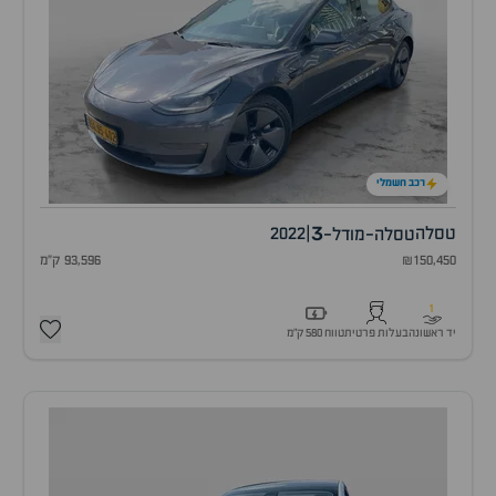
רכב חשמלי
3
טסלה
|
2022
טסלה-מודל-
₪150,450
93,596 ק"מ
1
יד ראשונה
בעלות פרטית
טווח 580 ק״מ