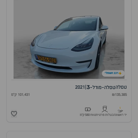
רכב חשמלי
3
טסלה
|
2021
טסלה-מודל-
₪135,385
101,431 ק"מ
1
יד ראשונה
בעלות פרטית
טווח 580 ק״מ