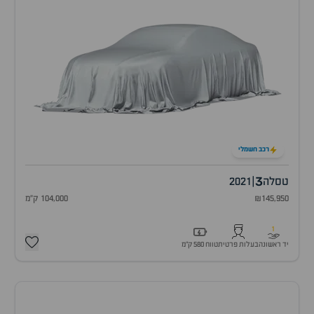
רכב חשמלי
3
טסלה
|
2021
₪145,950
104,000 ק"מ
1
יד ראשונה
בעלות פרטית
טווח 580 ק״מ