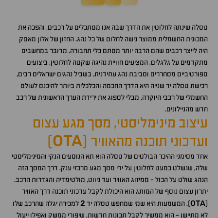
טסלה שינתה לחלוטין את הדרך שבה אנו מסתכלים על רכבים, והפכה את
המכונית החשמלית ממוצר נישה לחלום של כל נהג. החזון של אלון מאסק
היה לייצר רכבים שהם הרבה יותר מסתם כלי תחבורה. מדובר במחשבים
מתקדמים על גלגלים, המציעים חוויית נהיגה שקטה לחלוטין, ביצועים
ספורטיביים מסחררים וסביבת נהג עתידנית. בשביל נהגים ישראלים רבים,
רכישת טסלה יד שנייה היא הדרך החכמה והכלכלית ביותר להיכנס לעולם
החשמלי של רכבי היוקרה, מבלי לספוג את ירידת הערך הראשונית של רכב
חדש מהניילונים.
עיצוב מינימליסטי, מסך מגע עצום
OTA
ועדכוני תוכנה מהאוויר (
)
אחד מסימני ההיכר הבולטים של טסלה הוא תא הנוסעים הנקי והמינימליסטי
שלה, שנשלט כמעט לחלוטין על ידי מסך מגע מרכזי ענק. דרך המסך הזה
הנהג שולט על הכול - ממיזוג האוויר ועד ניווט, מולטימדיה והגדרות הרכב.
יתרון עצום נוסף של המותג הוא היכולת לקבל עדכוני תוכנה דרך האוויר
2
OTA
(
). המשמעות היא שמי שמחפש טסלה יד
למכירה יגלה שהרכב שלו
לא מתיישן - הוא ממשיך לקבל תכונות חדשות, שיפורי ממשק ואפילו ייעול