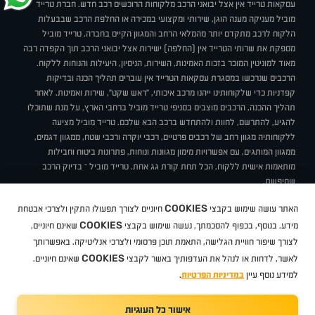
עסקאות טרייד אין אצל יבואני הרכב מלקוחות הרוכשים רכב חדש. חברת טרייד
מוביל מעניקה מענה הוגן, שירותי ומקצועי במכירה או החלפת הרכב שבבעלות
הלקוח לרכב מתקדם יותר מהמלאי הרחב והמגוון הקיים בחברה. טרייד מוביל
מספקת את שרותי הטרייד אין (החלפה) ישירות אצל יבואני הרכב תוך הקפדה רבה
מאוד למוניטין המוכר בזכות האמינות, השירות, הניסיון, היעילות והנוחות ללקוח.
הרכבים שנרכשו במסגרת עסקאות הטרייד אין עוברים תהליך הכנה ובדיקות
קפדניות כדי שלקוחותינו ייהנו מרכב איכותי, "ראש שקט", שירות ואמינות. לאחר
תהליך ההכנה, הרכבים מוצבים בסניפי טרייד מוביל ברחבי הארץ, על מנת שתוכלו
להגיע, להתרשם, לחוות ולהתחדש ברכב הבא שלכם. טרייד מוביל מציעה
ללקוחותיה מגוון רחב של רכבים פרטיים, רכבי יוקרה ורכבי שטח, ממגוון דגמים,
ממגוון המותגים, עם אפשרויות מימון מגוונות ונוחות, פתרונות ביטוח וחבילות
מותאמות אישית ללקוח, הכל תחת קורת גג אחת. טרייד מוביל – בדיוק הרכב
שחיפשת.
אודות
סניפים
טרייד מוביל בעיתונות
תנאי שימוש
מדיניות פרטיות
COOKIES
האתר עושה שימוש בקבצי
חיוניים לצורך תפעולו התקין ולצרכי אבטחת
BUY BACK
תקנון
מבצעים
מגזין טרייד מוביל
איך זה עובד?
דרושים
COOKIES
ניהול העדפות עוגיות
מידע. בנוסף, בכפוף להסכמתך, נעשה שימוש בקבצי
שאינם חיוניים,
לצורך שיפור חוויית הגלישה, התאמת תוכן פרסומי ולצרכי אנליטיקה. באפשרותך
COOKIES
לאשר, לדחות או לנהל את העדפותיך באשר לקבצי
שאינם חיוניים.
קיה
סיטרואן
אופל
פיג'ו
MG
מזדה
בי ווי די
צ'רי
טסלה
ניסאן
טויוטה
דאצ'יה
פולקסווגן
טסלה
ג'יפ
ב מ וו
לקסוס
אאודי
סקודה
יונדאי
רנו
שברולט
סיאט
מיצובישי
סוזוקי
הונדה
סובארו
סרס
אקספנג
למידע נוסף עיין
במדיניות הפרטיות
.
אישור כל העוגיות
TradeMobile instagram
TradeMobile facebook