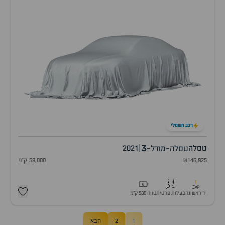
רכב חשמלי
3
טסלה
|
2021
טסלה-מודל-
₪146,925
59,000 ק"מ
1
יד ראשונה
בעלות פרטית
טווח 580 ק״מ
1
2
הבא