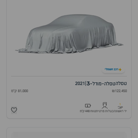
רכב חשמלי
3
טסלה
|
2021
טסלה-מודל-
₪122,450
81,000 ק"מ
1
יד ראשונה
בעלות פרטית
טווח 448 ק״מ