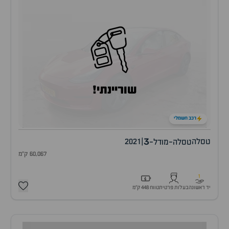
שוריינתי!
רכב חשמלי
3
טסלה
|
2021
טסלה-מודל-
60,067 ק"מ
1
יד ראשונה
בעלות פרטית
טווח 448 ק״מ