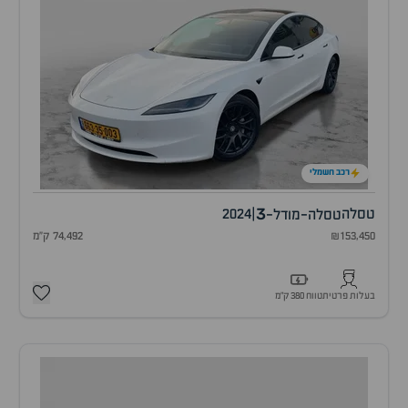
רכב חשמלי
3
טסלה
|
2024
טסלה-מודל-
₪153,450
74,492 ק"מ
בעלות פרטית
טווח 380 ק״מ