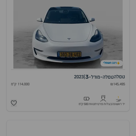
רכב חשמלי
3
טסלה
|
2023
טסלה-מודל-
₪145,495
114,000 ק"מ
1
יד ראשונה
בעלות פרטית
טווח 580 ק״מ