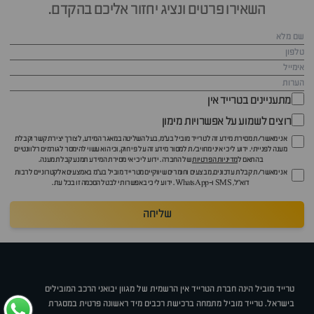
השאירו פרטים ונציג יחזור אליכם בהקדם.
מתעניינים בטרייד אין
רוצים לשמוע על אפשרויות מימון
אני מאשר/ת מסירת מידע זה לטרייד מוביל בע"מ, בעל השליטה במאגר המידע, לצורך יצירת קשר וקבלת
מענה לפנייתי. ידוע לי כי איני מחויב/ת למסור מידע זה על פי חוק, וכי הוא עשוי להימסר לגורמים רלוונטיים
בהתאם ל
מדיניות הפרטיות
של החברה. ידוע לי כי אי מסירת המידע תמנע קבלת מענה.
אני מאשר/ת קבלת עדכונים, מבצעים וחומרים שיווקיים מטרייד מוביל בע"מ באמצעים אלקטרוניים לרבות
דוא״ל, SMS ו-WhatsApp. ידוע לי כי באפשרותי לבטל הסכמה זו בכל עת.
שליחה
טרייד מוביל הינה חברת הטרייד אין הרשמית של מגוון יבואני הרכב המובילים
בישראל. טרייד מוביל מתמחה ברכישת רכבים מיד ראשונה פרטית במסגרת