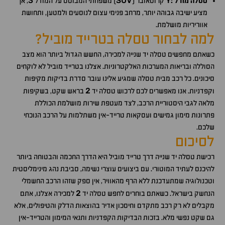
3
SUV
Y
טסלה מודל :
קרוסאובר (
) משפחתי המבוסס על המודל
, אך
מציע ישיבה גבוהה יותר, מרחב פנימי עצום לנוסעים ולמטען, ותחושת
אווריריות מושלמת.
למה לבחור טסלה בטרייד מוביל?
כשאתם מחפשים טסלה יד שנייה למכירה, החשש הגדול ביותר הוא מצב
הסוללה ובריאות המערכות האלקטרוניות. אצלנו בטרייד מוביל לא לוקחים
סיכונים. כל רכב מבית טסלה שמגיע אלינו עובר סדרת בדיקות מקיפות
2
וקפדניות. אנו מאפשרים לכם לרכוש טסלה יד
בראש שקט, בשקיפות
מלאה לגבי היסטוריית הרכב, לצד מעטפת שירות מושלמת הכוללת
פתרונות מימון גמישים ועסקאות טרייד-אין משתלמות על הרכב הנוכחי
שלכם.
לסיכום
רכישת טסלה יד שנייה דרך טרייד מוביל היא הדרך החכמה והבטוחה ביותר
להיכנס לעתיד המוטורי. עם ביצועים עוצרי נשימה, סביבת נהג מינימליסטית
וטכנולוגיה שמתעדכנת ללא הרף מהאוויר, אין ספק שזהו הרכב החשמלי
2
הנחשק בישראל. כשאתם בוחרים לחפש טסלה יד
למכירה אצלנו, אתם
מקבלים לא רק רכב מתקדם וחיסכון אדיר בהוצאות הדלק והטיפולים, אלא
גם שקט נפשי מלא. בזכות הבדיקות הקפדניות ותנאי המימון והטרייד-אין