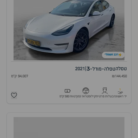
רכב חשמלי
3
טסלה
|
2021
טסלה-מודל-
₪144,450
94,007 ק"מ
1
יד ראשונה
בעלות פרטית
קילומטראז נמוך
טווח 580 ק״מ