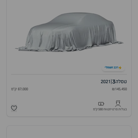
רכב חשמלי
3
טסלה
|
2021
₪145,450
67,000 ק"מ
בעלות פרטית
טווח 580 ק״מ