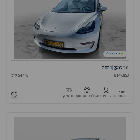
רכב חשמלי
3
טסלה
|
2021
₪147,950
54,146 ק"מ
1
יד ראשונה
בעלות פרטית
קילומטראז נמוך
טווח 580 ק״מ