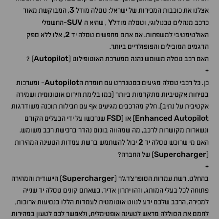
3
אצלנו את כוכבות המכירות של ישראל: טסלה מודל
, המבוקשת מאוד
SUV
Y
כרכב מנהלים טכנולוגי, וטסלה מודל
, שהיא ה
-החשמלי
2
האולטימטיבי למשפחות. אם אתם מחפשים טסלה יד
, אלו ללא ספק
הדגמים המובילים והפופולריים ביותר.
Autopilot
האם רכב טסלה משומש נהנה ממערכת האוטופילוט (
) ?
+
Autopilot
כן. כל רכבי טסלה מגיעים כסטנדרט עם חומרת ה
- ומערכות
בטיחות אקטיביות מתקדמות ביותר (כמו בלימת חירום אוטונומית ושמירה
אקטיבית על נתיב). חלק מהרכבים מגיעים אף עם חבילות תוכנה משודרגות
FSD
Enhanced
Autopilot
) או (
שנרכשו על ידי הבעלים הקודם
ונשארות מקושרות לרכב, מה שמהווה בונוס נהדר ברכישת רכב משומש.
2
האם מי שרוכש טסלה יד
יכול להשתמש ברשת עמדות הטעינה המהירות
Supercharger
(
) של החברה?
+
Supercharger
בהחלט. רשת עמדות הסופרצ'רג'ר (
) הייעודית והמהירה
פתוחה לכל בעלי המותג, וזהו יתרון אדיר. כשאתם קונים טסלה יד שנייה
למכירה, הרכב שלכם ידע לנווט אוטומטית לעמדות הללו בנסיעות ארוכות,
לחמם את הסוללה מראש לטעינה אופטימלית, ולאפשר לכם לטעון במהירות