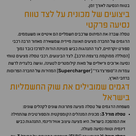
בטווח הנסיעה לאורך זמן.
ביצועים של מכונית על לצד טווח
נסיעה פרקטי
טסלה שברה את המיתוס שרכבים חשמליים הם איטיים או משעממים.
הדגמים של החברה מציעים תאוצה מיידית שמשאירה מאחור הרבה רכבי
ספורט יוקרתיים, לצד התנהגות כביש מצוינת הודות למרכז כובד נמוך
(הסוללה ממוקמת ברצפת הרכב). לצד הביצועים, רכבי טסלה מציעים טווחי
נסיעה ארוכים וריאליים של מאות קילומטרים לטעינה, וגישה בלעדית לרשת
Supercharger
עמדות ה"סופרצ'רג'ר" (
) המהירות של החברה הפרוסות
ברחבי הארץ.
דגמים שמובילים את שוק החשמליות
בישראל
משפחת הדגמים של טסלה מציעה פתרונות שונים לקהלים שונים:
3
טסלה מודל
:
מכונית המנהלים הקומפקטית והספורטיבית שהתחילה
את המהפכה בישראל. היא מציעה עיצוב אווירודינמי, התנהגות כביש
דינמית וטווח נסיעה מעולה.