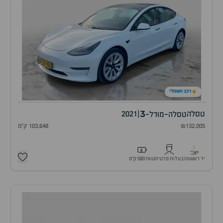
רכב חשמלי
3
טסלה
|
2021
טסלה-מודל-
₪132,005
103,648 ק"מ
1
יד ראשונה
בעלות פרטית
טווח 580 ק״מ