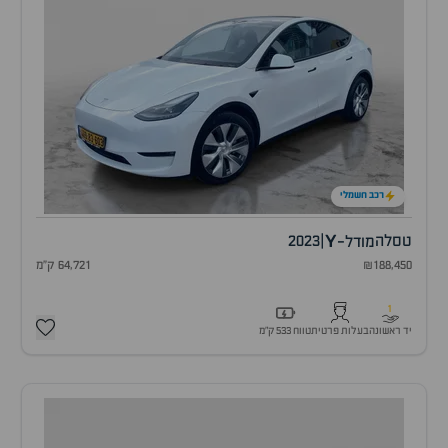
רכב חשמלי
Y
טסלה
|
2023
מודל-
₪188,450
64,721 ק"מ
1
יד ראשונה
בעלות פרטית
טווח 533 ק״מ