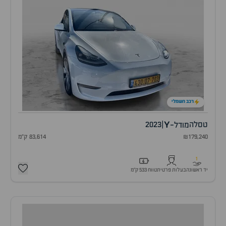
רכב חשמלי
Y
טסלה
|
2023
מודל-
₪179,240
83,614 ק"מ
1
יד ראשונה
בעלות פרטית
טווח 533 ק״מ