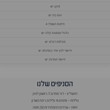
מזגן: יש
הגה כח: יש
חלונות חשמל: 4
גלגלי סגסוגת קלה: יש
מצלמת רברס: יש
חיישני לחץ אויר בצמיגים: יש
חיישני חגורות: יש
הסניפים שלנו
ראשל״צ - דוד סחרוב 7, ראשון לציון
גלילות - מתחם פי גלילות, רמת השרון
חיפה - שדרות ההסתדרות 52, חיפה