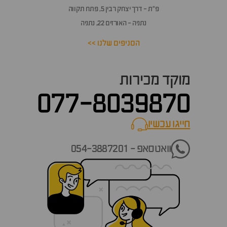
פ״ת - דרך יצחק רבין 5, פתח תקווה
נתניה - האורזים 22, נתניה
הסניפים שלנו >>
מוקד מכירות
077-8039870
חייגו עכשיו
call now
וואטסאפ - 054-3887201