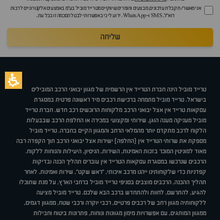
אני מאשר/ת קבלת עדכונים, מבצעים וחומרים שיווקיים מטרייד מוביל בע"מ באמצעים אלקטרוניים לרבות
דוא״ל, SMS ו-WhatsApp. ידוע לי כי באפשרותי לבטל הסכמה זו בכל עת.
שליחה
טרייד מוביל הינה חברת הטרייד אין הרשמית של מגוון יבואני הרכב המובילים
בישראל. טרייד מוביל מתמחה ברכישת רכבים מיד ראשונה פרטית במסגרת
עסקאות טרייד אין אצל יבואני הרכב מלקוחות הרוכשים רכב חדש. חברת טרייד
מוביל מעניקה מענה הוגן, שירותי ומקצועי במכירה או החלפת הרכב שבבעלות
הלקוח לרכב מתקדם יותר מהמלאי הרחב והמגוון הקיים בחברה. טרייד מוביל
מספקת את שרותי הטרייד אין (החלפה) ישירות אצל יבואני הרכב תוך הקפדה רבה
מאוד למוניטין המוכר בזכות האמינות, השירות, הניסיון, היעילות והנוחות ללקוח.
הרכבים שנרכשו במסגרת עסקאות הטרייד אין עוברים תהליך הכנה ובדיקות
קפדניות כדי שלקוחותינו ייהנו מרכב איכותי, "ראש שקט", שירות ואמינות. לאחר
תהליך ההכנה, הרכבים מוצבים בסניפי טרייד מוביל ברחבי הארץ, על מנת שתוכלו
להגיע, להתרשם, לחוות ולהתחדש ברכב הבא שלכם. טרייד מוביל מציעה
ללקוחותיה מגוון רחב של רכבים פרטיים, רכבי יוקרה ורכבי שטח, ממגוון דגמים,
ממגוון המותגים, עם אפשרויות מימון מגוונות ונוחות, פתרונות ביטוח וחבילות