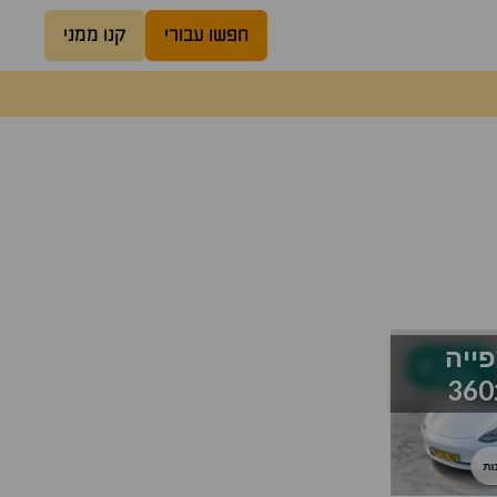
חפשו עבורי
קנו ממני