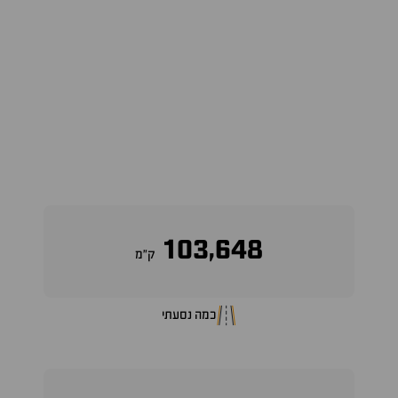
103,648
ק״מ
כמה נסעתי