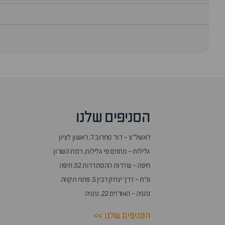
סוף
אזור
שאלות
הסניפים שלנו
ותשובות
ראשל״צ - דוד סחרוב 7, ראשון לציון
גלילות - מתחם פי גלילות, רמת השרון
חיפה - שדרות ההסתדרות 52, חיפה
פ״ת - דרך יצחק רבין 5, פתח תקווה
נתניה - האורזים 22, נתניה
הסניפים שלנו >>