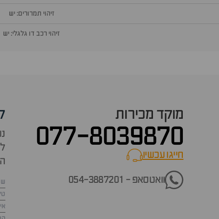
זיהוי תמרורים: יש
זיהוי רכב דו גלגלי: יש
מוקד מכירות
ק
077-8039870
נש
למ
חייגו עכשיו
call now
הש
וואטסאפ - 054-3887201