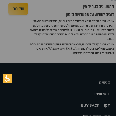
מתעניינים בטרייד אין
שליחה
רוצים לשמוע על אפשרויות מימון
אני מאשר/ת מסירת מידע זה לטרייד מוביל בע"מ, בעל השליטה במאגר
המידע, לצורך יצירת קשר וקבלת מענה לפנייתי. ידוע לי כי איני מחויב/ת
למסור מידע זה על פי חוק, וכי הוא עשוי להימסר לגורמים רלוונטיים בהתאם
ל
מדיניות הפרטיות
של החברה. ידוע לי כי אי מסירת המידע תמנע קבלת
מענה.
אני מאשר/ת קבלת עדכונים, מבצעים וחומרים שיווקיים מטרייד מוביל בע"מ
באמצעים אלקטרוניים לרבות דוא״ל, SMS ו-WhatsApp. ידוע לי כי
באפשרותי לבטל הסכמה זו בכל עת.
סניפים
תנאי שימוש
תקנון
BUY BACK