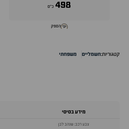
498
כ״ס
הספק
קטגוריות:
חשמליים
משפחתי
מידע בסיסי
צבע רכב: שנהב לבן