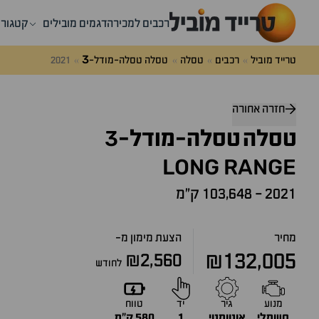
רכבים למכירה
דגמים מובילים
קטגורי
3
טרייד מוביל
רכבים
טסלה
טסלה טסלה-מודל-
2021
דלג
מעל
חזרה אחורה
שאלות
3
ותשובות
טסלה
טסלה-מודל-
LONG
RANGE
2021
-
103,648 ק״מ
מחיר
הצעת מימון מ-
₪132,005
₪2,560
לחודש
מנוע
גיר
יד
טווח
חשמלי
אוטומטי
1
580 ק״מ