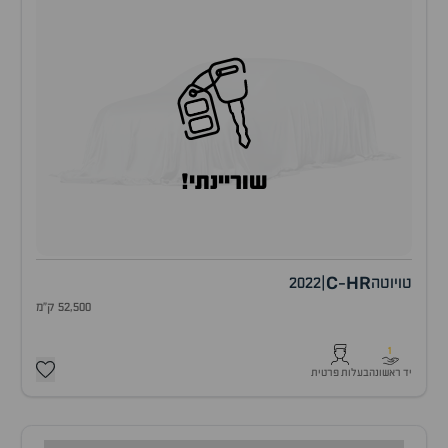
שוריינתי!
C
HR
טויוטה
|
2022
-
52,500 ק"מ
1
יד ראשונה
בעלות פרטית