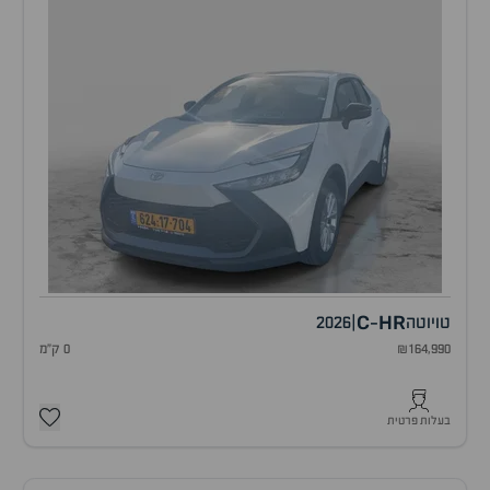
C
HR
טויוטה
|
2026
-
₪164,990
0 ק"מ
בעלות פרטית