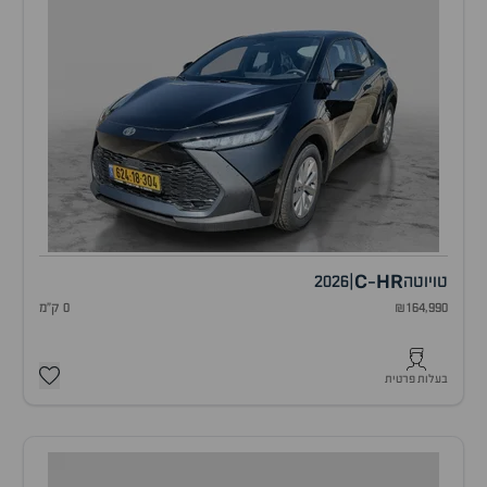
C
HR
טויוטה
|
2026
-
₪164,990
0 ק"מ
בעלות פרטית