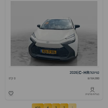
C
HR
טויוטה
|
2026
-
₪164,990
0 ק"מ
בעלות פרטית
1
2
3
4
הבא