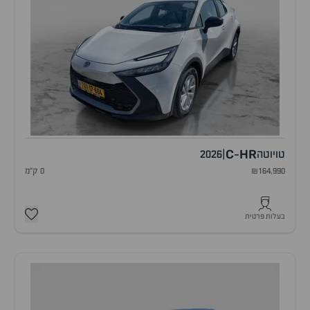
C
HR
טויוטה
|
2026
-
₪164,990
0 ק"מ
בעלות פרטית