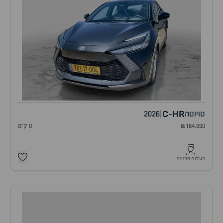
C
HR
טויוטה
|
2026
-
₪164,990
0 ק"מ
בעלות פרטית