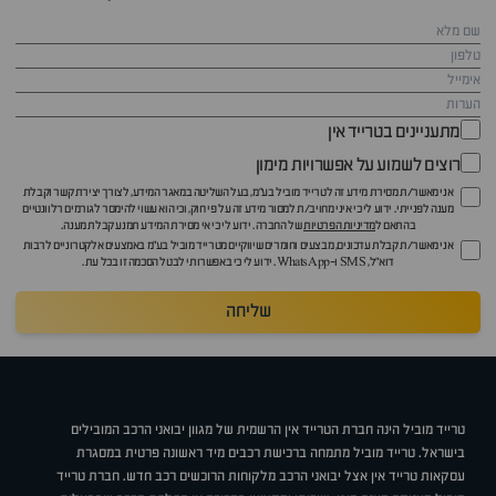
מתעניינים בטרייד אין
רוצים לשמוע על אפשרויות מימון
אני מאשר/ת מסירת מידע זה לטרייד מוביל בע"מ, בעל השליטה במאגר המידע, לצורך יצירת קשר וקבלת
מענה לפנייתי. ידוע לי כי איני מחויב/ת למסור מידע זה על פי חוק, וכי הוא עשוי להימסר לגורמים רלוונטיים
בהתאם ל
מדיניות הפרטיות
של החברה. ידוע לי כי אי מסירת המידע תמנע קבלת מענה.
אני מאשר/ת קבלת עדכונים, מבצעים וחומרים שיווקיים מטרייד מוביל בע"מ באמצעים אלקטרוניים לרבות
דוא״ל, SMS ו-WhatsApp. ידוע לי כי באפשרותי לבטל הסכמה זו בכל עת.
שליחה
טרייד מוביל הינה חברת הטרייד אין הרשמית של מגוון יבואני הרכב המובילים
בישראל. טרייד מוביל מתמחה ברכישת רכבים מיד ראשונה פרטית במסגרת
עסקאות טרייד אין אצל יבואני הרכב מלקוחות הרוכשים רכב חדש. חברת טרייד