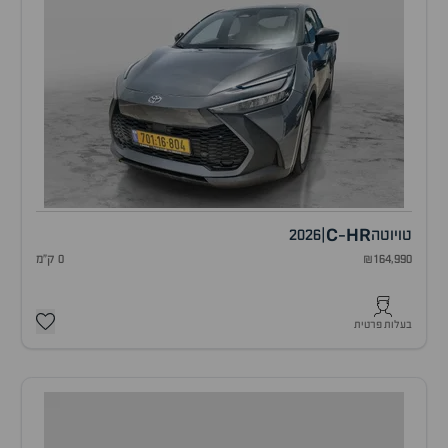
C
HR
טויוטה
|
2026
-
₪164,990
0 ק"מ
בעלות פרטית