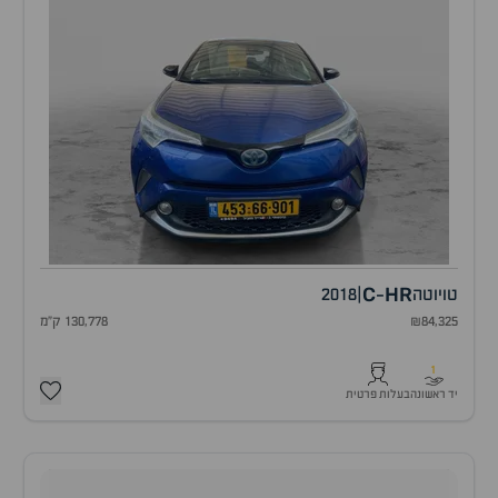
C
HR
טויוטה
|
2018
-
₪84,325
130,778 ק"מ
1
יד ראשונה
בעלות פרטית