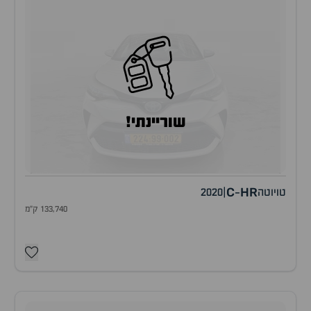
שוריינתי!
C
HR
טויוטה
|
2020
-
133,740 ק"מ