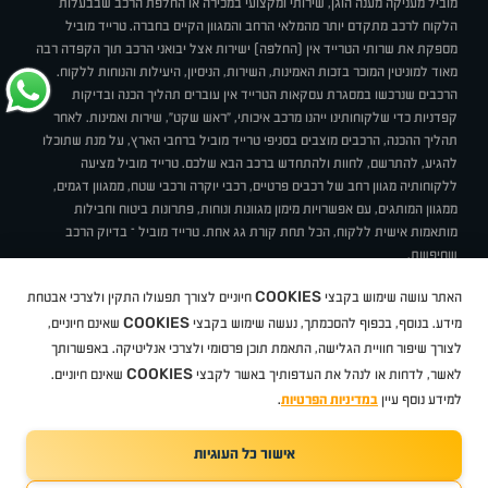
מוביל מעניקה מענה הוגן, שירותי ומקצועי במכירה או החלפת הרכב שבבעלות
הלקוח לרכב מתקדם יותר מהמלאי הרחב והמגוון הקיים בחברה. טרייד מוביל
מספקת את שרותי הטרייד אין (החלפה) ישירות אצל יבואני הרכב תוך הקפדה רבה
מאוד למוניטין המוכר בזכות האמינות, השירות, הניסיון, היעילות והנוחות ללקוח.
הרכבים שנרכשו במסגרת עסקאות הטרייד אין עוברים תהליך הכנה ובדיקות
קפדניות כדי שלקוחותינו ייהנו מרכב איכותי, "ראש שקט", שירות ואמינות. לאחר
תהליך ההכנה, הרכבים מוצבים בסניפי טרייד מוביל ברחבי הארץ, על מנת שתוכלו
להגיע, להתרשם, לחוות ולהתחדש ברכב הבא שלכם. טרייד מוביל מציעה
ללקוחותיה מגוון רחב של רכבים פרטיים, רכבי יוקרה ורכבי שטח, ממגוון דגמים,
ממגוון המותגים, עם אפשרויות מימון מגוונות ונוחות, פתרונות ביטוח וחבילות
מותאמות אישית ללקוח, הכל תחת קורת גג אחת. טרייד מוביל – בדיוק הרכב
שחיפשת.
אודות
סניפים
טרייד מוביל בעיתונות
תנאי שימוש
מדיניות פרטיות
COOKIES
האתר עושה שימוש בקבצי
חיוניים לצורך תפעולו התקין ולצרכי אבטחת
BUY BACK
תקנון
מבצעים
מגזין טרייד מוביל
איך זה עובד?
דרושים
COOKIES
ניהול העדפות עוגיות
מידע. בנוסף, בכפוף להסכמתך, נעשה שימוש בקבצי
שאינם חיוניים,
לצורך שיפור חוויית הגלישה, התאמת תוכן פרסומי ולצרכי אנליטיקה. באפשרותך
COOKIES
לאשר, לדחות או לנהל את העדפותיך באשר לקבצי
שאינם חיוניים.
קיה
סיטרואן
אופל
פיג'ו
MG
Geely
מזדה
בי ווי די
צ'רי
טסלה
ניסאן
טויוטה
דאצ'יה
פולקסווגן
טסלה
ג'יפ
ב מ וו
לקסוס
אאודי
סקודה
יונדאי
רנו
שברולט
סיאט
מיצובישי
סוזוקי
הונדה
סובארו
סרס
אקספנג
למידע נוסף עיין
במדיניות הפרטיות
.
אישור כל העוגיות
TradeMobile instagram
TradeMobile facebook
TradeMobile youtube