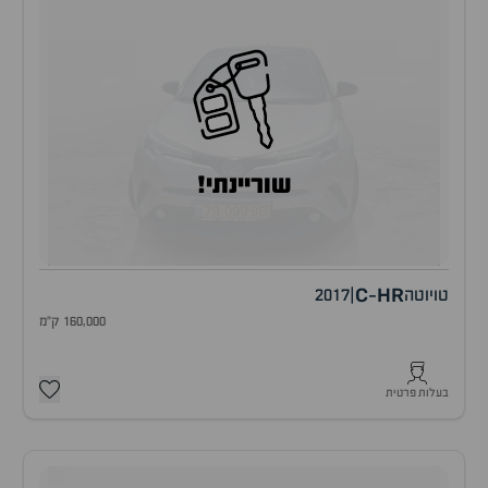
שוריינתי!
C
HR
טויוטה
|
2017
-
160,000 ק"מ
בעלות פרטית