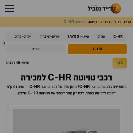
C
HR
טרייד מוביל
רכבים
טויוטה
טויוטה
-
AYGO
C
HR
-
אוריס
אייגו-(
)
יאריס-הייבריד
יאריס-קרוס
קורו
>
C
HR
-
אוריס
סינון
נמצאו
49
רכבים
C
HR
רכבי
טויוטה
-
למכירה
C
HR
C
HR
מתעניינים ברכישת
טויוטה
-
? מגוון ענק של רכבי
טויוטה
-
יד שניה ו 0 ק"מ
C
HR
זמינים לרכישה באתר, לכם רק נותר לבחור את ה
טויוטה
-
שלכם.