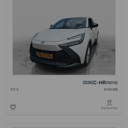
C
HR
טויוטה
|
2026
-
₪164,990
0 ק"מ
בעלות פרטית