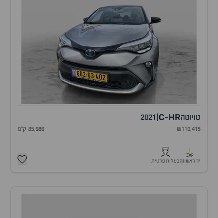
C
HR
טויוטה
|
2021
-
₪110,415
85,986 ק"מ
1
יד ראשונה
בעלות פרטית