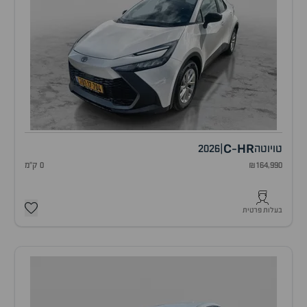
C
HR
טויוטה
|
2026
-
₪164,990
0 ק"מ
בעלות פרטית