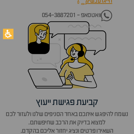
חייגו עכשיו
call now
וואטסאפ - 054-3887201
קביעת פגישת ייעוץ
נשמח להיפגש איתכם באחד הסניפים שלנו ולעזור לכם
למצוא בדיוק את הרכב שחיפשתם.
השאירו פרטים ונציג יחזור אליכם בהקדם.