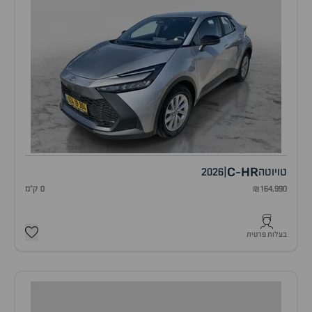
C
HR
טויוטה
|
2026
-
₪164,990
0 ק"מ
בעלות פרטית