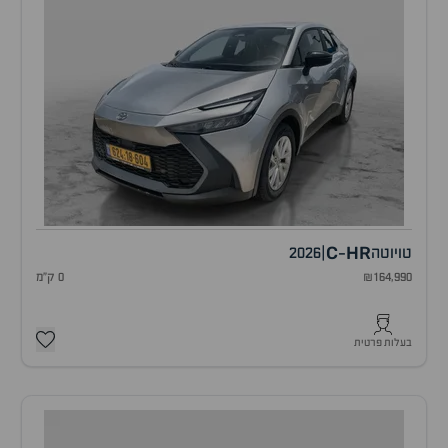
C
HR
טויוטה
|
2026
-
₪164,990
0 ק"מ
בעלות פרטית