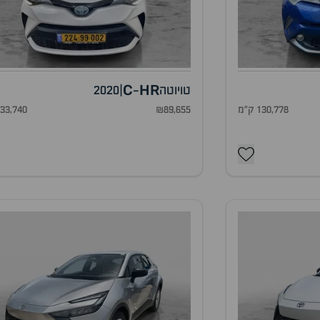
C
HR
טויוטה
|
2020
-
130,778 ק"מ
₪89,655
133,740 ק"