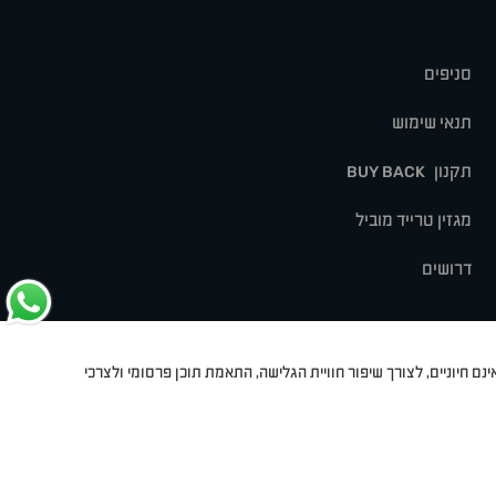
סניפים
תנאי שימוש
תקנון
BUY BACK
מגזין טרייד מוביל
דרושים
נם חיוניים, לצורך שיפור חוויית הגלישה, התאמת תוכן פרסומי ולצרכי
לט
סיאט
מיצובישי
סוזוקי
הונדה
סובארו
סרס
אקספנג
Dev