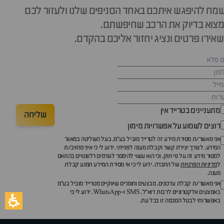
מח להיפגש איתכם באחד הסניפים שלנו ולעזור לכם
צוא בדיוק את הרכב שחיפשתם.
אירו פרטים ונציג יחזור אליכם בהקדם.
מתעניינים בטרייד אין
שליחה
רוצים לשמוע על אפשרויות מימון
אני מאשר/ת מסירת מידע זה לטרייד מוביל בע"מ, בעל השליטה במאגר
המידע, לצורך יצירת קשר וקבלת מענה לפנייתי. ידוע לי כי איני מחויב/ת
למסור מידע זה על פי חוק, וכי הוא עשוי להימסר לגורמים רלוונטיים בהתאם
ל
מדיניות הפרטיות
של החברה. ידוע לי כי אי מסירת המידע תמנע קבלת
מענה.
אני מאשר/ת קבלת עדכונים, מבצעים וחומרים שיווקיים מטרייד מוביל בע"מ
באמצעים אלקטרוניים לרבות דוא״ל, SMS ו-WhatsApp. ידוע לי כי
באפשרותי לבטל הסכמה זו בכל עת.