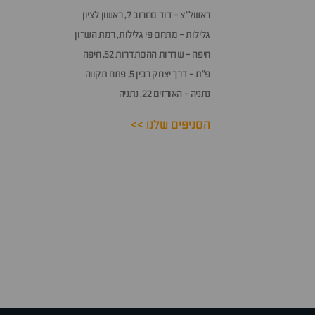
ראשל״צ - דוד סחרוב 7, ראשון לציון
גלילות - מתחם פי גלילות, רמת השרון
חיפה - שדרות ההסתדרות 52, חיפה
פ״ת - דרך יצחק רבין 5, פתח תקווה
נתניה - האורזים 22, נתניה
הסניפים שלנו >>