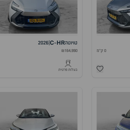
C
HR
טויוטה
|
2026
-
0 ק"מ
₪164,990
0
בעלות פרטית