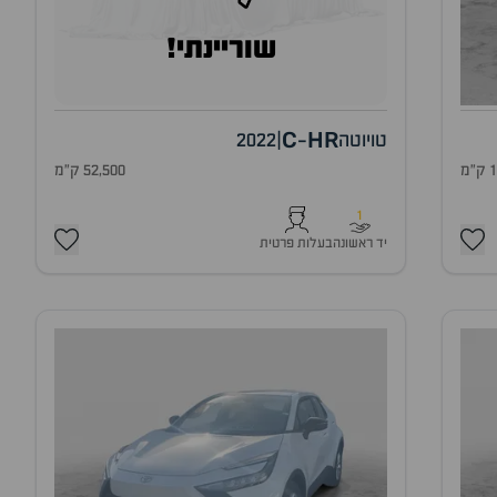
שוריינתי!
C
HR
טויוטה
|
2022
-
מ
52,500 ק"מ
1
יד ראשונה
בעלות פרטית