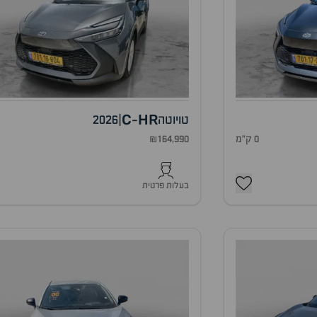
C
HR
טויוטה
|
2026
-
0 ק"מ
₪164,990
0
בעלות פרטית