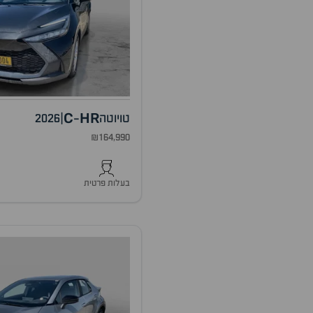
C
HR
טויוטה
|
2026
-
₪164,990
בעלות פרטית