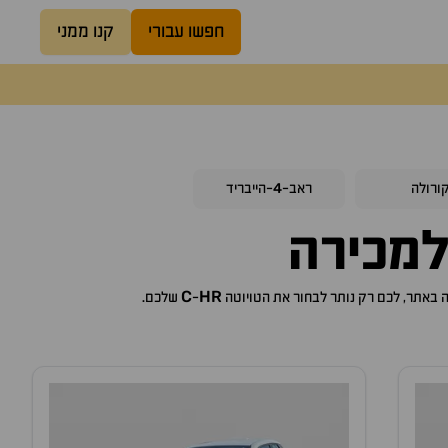
חפשו עבורי
קנו ממני
4
ורולה
ראב-
-הייבריד
מכירה
C
HR
טויוטה
-
שלכם.