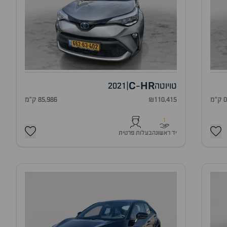
C
HR
טויוטה
|
2021
-
 ק"מ
₪110,415
85,986 ק"מ
1
יד ראשונה
בעלות פרטית