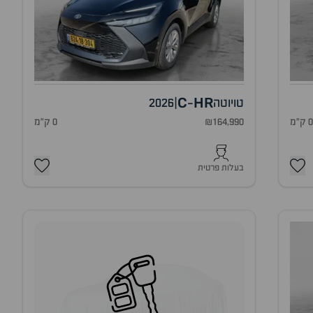
C
HR
טויוטה
|
2026
-
 ק"מ
₪164,990
0 ק"מ
בעלות פרטית