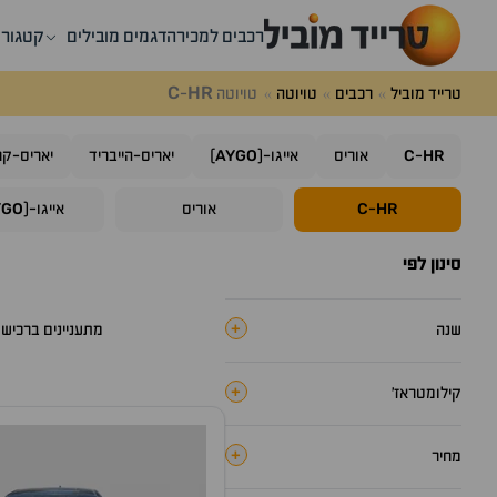
רכבים למכירה
דגמים מובילים
קטגורי
C
HR
טרייד מוביל
רכבים
טויוטה
טויוטה
-
AYGO
C
HR
-
אוריס
אייגו-(
)
יאריס-הייבריד
יאריס-קר
YGO
C
HR
-
אוריס
אייגו-(
סינון לפי
+
שנה
מתעניינים ברכיש
+
קילומטראז׳
+
מחיר