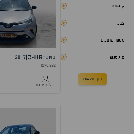
+
קטגוריה
+
צבע
+
מספר מושבים
C
HR
+
טויוטה
|
2017
-
סוג מנוע
₪70,382
סנן תוצאות
בעלות פרטית