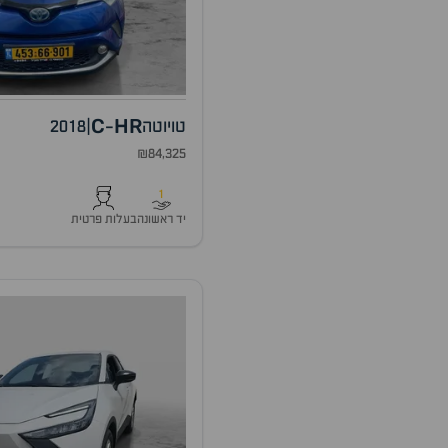
C
HR
טויוטה
|
2018
-
₪84,325
1
יד ראשונה
בעלות פרטית