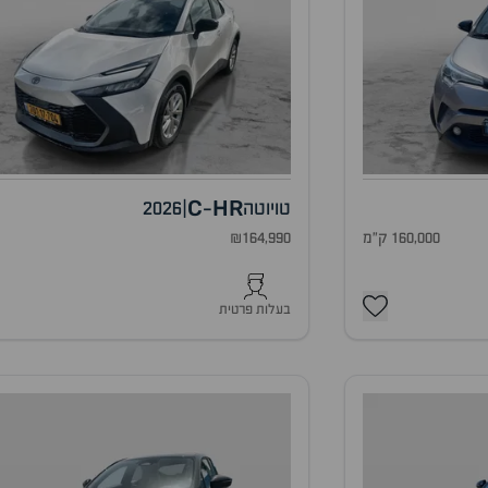
C
HR
טויוטה
|
2026
-
160,000 ק"מ
₪164,990
0
בעלות פרטית