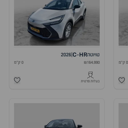
C
HR
טויוטה
|
2026
-
 ק"מ
₪164,990
0 ק"מ
בעלות פרטית