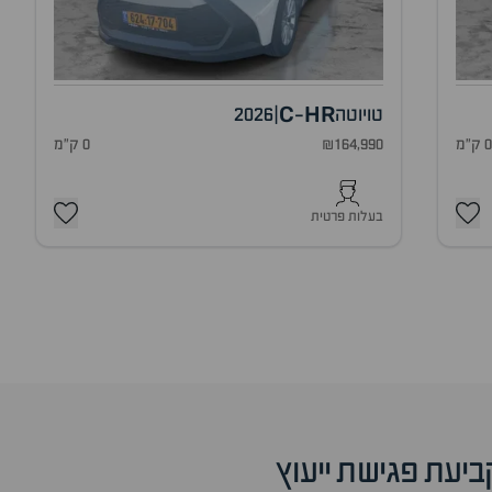
C
HR
טויוטה
|
2026
-
 ק"מ
₪164,990
0 ק"מ
בעלות פרטית
ביעת פגישת ייעוץ