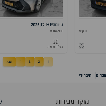
C
HR
טויוטה
|
2026
-
0 ק"מ
₪164,990
0
בעלות פרטית
1
2
3
4
הבא
וברים
היברידי
מוקד מכירות
ק