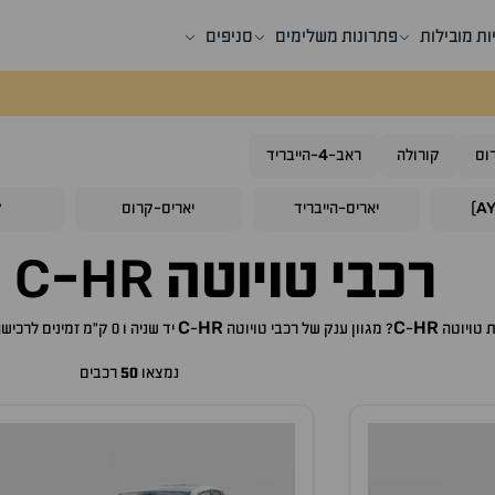
ות מובילות
פתרונות משלימים
סניפים
4
וס
קורולה
ראב-
-הייבריד
A
)
יאריס-הייבריד
יאריס-קרוס
ק
C
HR
רכבי
טויוטה
-
ל
C
HR
C
HR
ת
טויוטה
-
? מגוון ענק של רכבי
טויוטה
-
יד שניה ו 0 ק"מ זמינים לרכישה באתר, לכם רק נותר לבחור את ה
נמצאו
50
רכבים