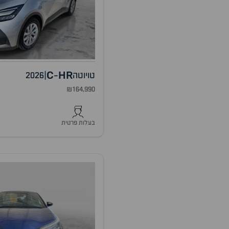
C
HR
טויוטה
|
2026
-
₪164,990
בעלות פרטית