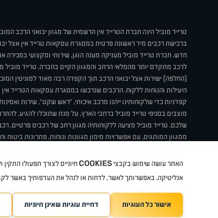
טרייד מוביל הינה חברת הטרייד אין הרשמית של מגוון יבואני הרכב המוב
ברכישת רכבים מיד ראשונה פרטית במסגרת עסקאות טרייד אין אצל יבו
חדש. חברת טרייד מוביל מעניקה מענה הוגן, שירותי ומקצועי במכירה 
לרכב מתקדם יותר מהמלאי הרחב והמגוון הקיים בחברה. טרייד מוביל מ
(החלפה) ישירות אצל יבואני הרכב תוך הקפדה רבה מאוד למוניטין המוכר 
היעילות והנוחות ללקוח. הרכבים שנרכשו במסגרת עסקאות הטרייד אין ע
קפדניות כדי שלקוחותינו ייהנו מרכב איכותי, "ראש שקט", שירות ואמינו
מוצבים בסניפי טרייד מוביל ברחבי הארץ, על מנת שתוכלו להגיע, להת
שלכם. טרייד מוביל מציעה ללקוחותיה מגוון רחב של רכבים פרטיים, רכבי
ממגוון המותגים, עם אפשרויות מימון מגוונות ונוחות, פתרונות ביטוח ו
תחת קורת גג אחת. טרייד מוביל – בדיוק הרכב שחיפשת.
COOKIES
האתר עושה שימוש בקבצי
חיוניים לצורך תפעולו התקין
קיה
סיטרואן
אופל
פיג'ו
MG
Geely
מזדה
בי ווי די
צ'רי
ט
אנליטיקה. באפשרותך לאשר, לדחות או לנהל את העדפותיך באשר לק
אישור כל העוגיות
דחיית עוגיות שאינן חיוניות
TradeMobile instagram
ריגו מרקטינג - קידום 
TradeMobile facebook
TradeMobile youtube