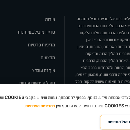
ילים בישראל. טרייד מוביל מתמחה
אודות
אני הרכב מלקוחות הרוכשים רכב
טרייד מוביל בעיתונות
או החלפת הרכב שבבעלות הלקוח
ספקת את שרותי הטרייד אין
מדיניות פרטיות
בזכות האמינות, השירות, הניסיון,
וברים תהליך הכנה ובדיקות
מבצעים
ת. לאחר תהליך ההכנה, הרכבים
רשם, לחוות ולהתחדש ברכב הבא
איך זה עובד?
 יוקרה ורכבי שטח, ממגוון דגמים,
חבילות מותאמות אישית ללקוח, הכל
ניהול העדפות עוגיות
COOKIES
 ולצרכי אבטחת מידע. בנוסף, בכפוף להסכמתך, נעשה שימוש בקבצי
שאי
סלה
ניסאן
טויוטה
דאצ'יה
פולקסווגן
טסלה
ג'יפ
ב מ וו
לקסוס
אאודי
סקודה
יונדאי
רנו
שברו
COOKIES
בצי
שאינם חיוניים. למידע נוסף עיין
במדיניות הפרטיות
.
ניהול העדפות
©
eloped by Media Maven
כל הזכויות שמורות טרייד מוביל
אתרים
2026