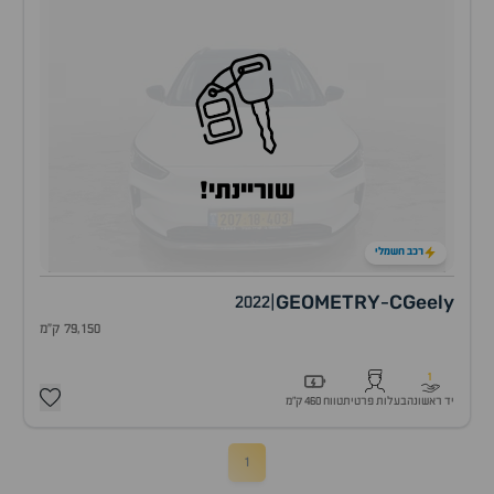
שוריינתי!
רכב חשמלי
GEOMETRY
C
Geely
2022
|
-
79,150 ק"מ
1
יד ראשונה
בעלות פרטית
טווח 460 ק״מ
1