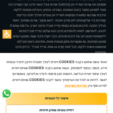
מספקת את שרותי הטרייד אין (החלפה) ישירות אצל יבואני הרכב תוך הקפדה רבה
מאוד למוניטין המוכר בזכות האמינות, השירות, הניסיון, היעילות והנוחות ללקוח.
הרכבים שנרכשו במסגרת עסקאות הטרייד אין עוברים תהליך הכנה ובדיקות
קפדניות כדי שלקוחותינו ייהנו מרכב איכותי, "ראש שקט", שירות ואמינות. לאחר
תהליך ההכנה, הרכבים מוצבים בסניפי טרייד מוביל ברחבי הארץ, על מנת שתוכלו
להגיע, להתרשם, לחוות ולהתחדש ברכב הבא שלכם. טרייד מוביל מציעה
ללקוחותיה מגוון רחב של רכבים פרטיים, רכבי יוקרה ורכבי שטח, ממגוון דגמים,
ממגוון המותגים, עם אפשרויות מימון מגוונות ונוחות, פתרונות ביטוח וחבילות
מותאמות אישית ללקוח, הכל תחת קורת גג אחת. טרייד מוביל – בדיוק הרכב
שחיפשת.
אודות
סניפים
טרייד מוביל בעיתונות
תנאי שימוש
מדיניות פרטיות
COOKIES
האתר עושה שימוש בקבצי
חיוניים לצורך תפעולו התקין ולצרכי אבטחת
BUY BACK
תקנון
מבצעים
מגזין טרייד מוביל
איך זה עובד?
דרושים
COOKIES
ניהול העדפות עוגיות
מידע. בנוסף, בכפוף להסכמתך, נעשה שימוש בקבצי
שאינם חיוניים,
לצורך שיפור חוויית הגלישה, התאמת תוכן פרסומי ולצרכי אנליטיקה. באפשרותך
COOKIES
לאשר, לדחות או לנהל את העדפותיך באשר לקבצי
שאינם חיוניים.
קיה
סיטרואן
אופל
פיג'ו
MG
Geely
מזדה
בי ווי די
צ'רי
טסלה
ניסאן
טויוטה
דאצ'יה
פולקסווגן
טסלה
ג'יפ
ב מ וו
לקסוס
אאודי
סקודה
יונדאי
רנו
שברולט
סיאט
מיצובישי
סוזוקי
הונדה
סובארו
סרס
אקספנג
למידע נוסף עיין
במדיניות הפרטיות
.
אישור כל העוגיות
TradeMobile instagram
TradeMobile facebook
TradeMobile youtube
Developed by Media Maven
דחיית עוגיות שאינן חיוניות
©
כל הזכויות שמורות טרייד מוביל
2026