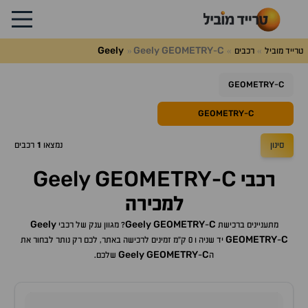
Geely
Geely
GEOMETRY
C
טרייד מוביל
רכבים
-
GEOMETRY
C
-
GEOMETRY
C
-
סינון
נמצאו
1
רכבים
Geely
GEOMETRY
C
רכבי
-
למכירה
Geely
Geely
GEOMETRY
C
מתעניינים ברכישת
-
? מגוון ענק של רכבי
GEOMETRY
C
-
יד שניה ו 0 ק"מ זמינים לרכישה באתר, לכם רק נותר לבחור את
Geely
GEOMETRY
C
ה
-
שלכם.