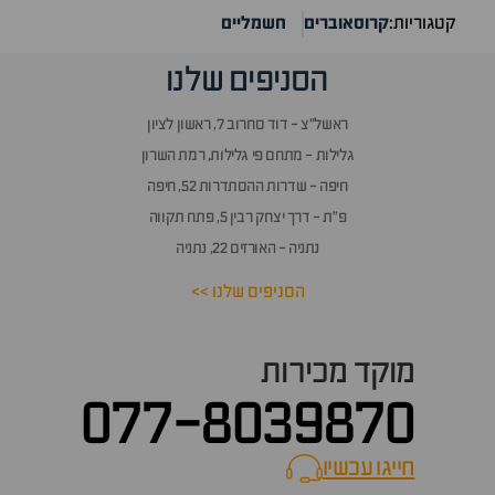
קטגוריות:
קרוסאוברים
חשמליים
הסניפים שלנו
ראשל״צ - דוד סחרוב 7, ראשון לציון
גלילות - מתחם פי גלילות, רמת השרון
חיפה - שדרות ההסתדרות 52, חיפה
פ״ת - דרך יצחק רבין 5, פתח תקווה
נתניה - האורזים 22, נתניה
הסניפים שלנו >>
מוקד מכירות
077-8039870
חייגו עכשיו
call now