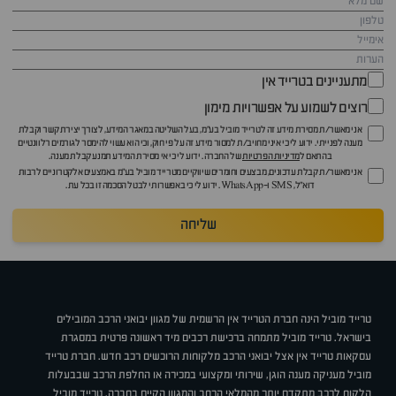
מתעניינים בטרייד אין
רוצים לשמוע על אפשרויות מימון
אני מאשר/ת מסירת מידע זה לטרייד מוביל בע"מ, בעל השליטה במאגר המידע, לצורך יצירת קשר וקבלת
מענה לפנייתי. ידוע לי כי איני מחויב/ת למסור מידע זה על פי חוק, וכי הוא עשוי להימסר לגורמים רלוונטיים
בהתאם ל
מדיניות הפרטיות
של החברה. ידוע לי כי אי מסירת המידע תמנע קבלת מענה.
אני מאשר/ת קבלת עדכונים, מבצעים וחומרים שיווקיים מטרייד מוביל בע"מ באמצעים אלקטרוניים לרבות
דוא״ל, SMS ו-WhatsApp. ידוע לי כי באפשרותי לבטל הסכמה זו בכל עת.
שליחה
טרייד מוביל הינה חברת הטרייד אין הרשמית של מגוון יבואני הרכב המובילים
בישראל. טרייד מוביל מתמחה ברכישת רכבים מיד ראשונה פרטית במסגרת
עסקאות טרייד אין אצל יבואני הרכב מלקוחות הרוכשים רכב חדש. חברת טרייד
מוביל מעניקה מענה הוגן, שירותי ומקצועי במכירה או החלפת הרכב שבבעלות
הלקוח לרכב מתקדם יותר מהמלאי הרחב והמגוון הקיים בחברה. טרייד מוביל