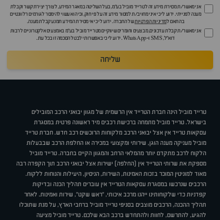
אני מאשר/ת מסירת מידע זה לטרייד מוביל בע"מ, בעל השליטה במאגר המידע, לצורך יצירת קשר וקבלת
מענה לפנייתי. ידוע לי כי איני מחויב/ת למסור מידע זה על פי חוק, וכי הוא עשוי להימסר לגורמים רלוונטיים
בהתאם ל
מדיניות הפרטיות
של החברה. ידוע לי כי אי מסירת המידע תמנע קבלת מענה.
אני מאשר/ת קבלת עדכונים, מבצעים וחומרים שיווקיים מטרייד מוביל בע"מ באמצעים אלקטרוניים לרבות
דוא״ל, SMS ו-WhatsApp. ידוע לי כי באפשרותי לבטל הסכמה זו בכל עת.
שליחה
טרייד מוביל הינה חברת הטרייד אין הרשמית של מגוון יבואני הרכב המובילים
בישראל. טרייד מוביל מתמחה ברכישת רכבים מיד ראשונה פרטית במסגרת
עסקאות טרייד אין אצל יבואני הרכב מלקוחות הרוכשים רכב חדש. חברת טרייד
מוביל מעניקה מענה הוגן, שירותי ומקצועי במכירה או החלפת הרכב שבבעלות
הלקוח לרכב מתקדם יותר מהמלאי הרחב והמגוון הקיים בחברה. טרייד מוביל
מספקת את שרותי הטרייד אין (החלפה) ישירות אצל יבואני הרכב תוך הקפדה רבה
מאוד למוניטין המוכר בזכות האמינות, השירות, הניסיון, היעילות והנוחות ללקוח.
הרכבים שנרכשו במסגרת עסקאות הטרייד אין עוברים תהליך הכנה ובדיקות
קפדניות כדי שלקוחותינו ייהנו מרכב איכותי, "ראש שקט", שירות ואמינות. לאחר
תהליך ההכנה, הרכבים מוצבים בסניפי טרייד מוביל ברחבי הארץ, על מנת שתוכלו
להגיע, להתרשם, לחוות ולהתחדש ברכב הבא שלכם. טרייד מוביל מציעה