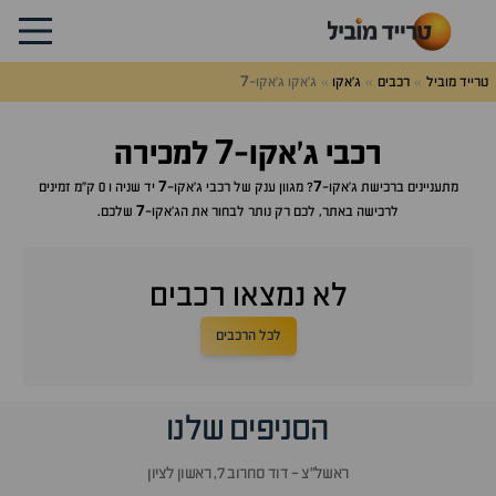
7
טרייד מוביל
רכבים
ג'אקו
ג'אקו ג'אקו-
7
רכבי
ג'אקו-
למכירה
7
7
מתעניינים ברכישת
ג'אקו-
? מגוון ענק של רכבי
ג'אקו-
יד שניה ו 0 ק"מ זמינים
7
לרכישה באתר, לכם רק נותר לבחור את ה
ג'אקו-
שלכם.
לא נמצאו רכבים
לכל הרכבים
הסניפים שלנו
ראשל״צ - דוד סחרוב 7, ראשון לציון