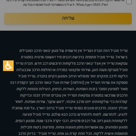
אני מאשר/ת קבלת עדכונים, מבצעים וחומרים שיווקיים מטרייד מוביל בע"מ באמצעים אלקטרוניים לרבות
דוא״ל, SMS ו-WhatsApp. ידוע לי כי באפשרותי לבטל הסכמה זו בכל עת.
שליחה
טרייד מוביל הינה חברת הטרייד אין הרשמית של מגוון יבואני הרכב המובילים
בישראל. טרייד מוביל מתמחה ברכישת רכבים מיד ראשונה פרטית במסגרת
עסקאות טרייד אין אצל יבואני הרכב מלקוחות הרוכשים רכב חדש. חברת טרייד
מוביל מעניקה מענה הוגן, שירותי ומקצועי במכירה או החלפת הרכב שבבעלות
הלקוח לרכב מתקדם יותר מהמלאי הרחב והמגוון הקיים בחברה. טרייד מוביל
מספקת את שרותי הטרייד אין (החלפה) ישירות אצל יבואני הרכב תוך הקפדה רבה
מאוד למוניטין המוכר בזכות האמינות, השירות, הניסיון, היעילות והנוחות ללקוח.
הרכבים שנרכשו במסגרת עסקאות הטרייד אין עוברים תהליך הכנה ובדיקות
קפדניות כדי שלקוחותינו ייהנו מרכב איכותי, "ראש שקט", שירות ואמינות. לאחר
תהליך ההכנה, הרכבים מוצבים בסניפי טרייד מוביל ברחבי הארץ, על מנת שתוכלו
להגיע, להתרשם, לחוות ולהתחדש ברכב הבא שלכם. טרייד מוביל מציעה
ללקוחותיה מגוון רחב של רכבים פרטיים, רכבי יוקרה ורכבי שטח, ממגוון דגמים,
ממגוון המותגים, עם אפשרויות מימון מגוונות ונוחות, פתרונות ביטוח וחבילות
מותאמות אישית ללקוח, הכל תחת קורת גג אחת. טרייד מוביל – בדיוק הרכב