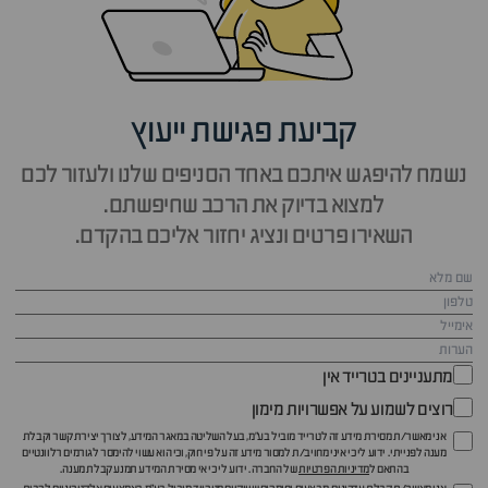
קביעת פגישת ייעוץ
נשמח להיפגש איתכם באחד הסניפים שלנו ולעזור לכם
למצוא בדיוק את הרכב שחיפשתם.
השאירו פרטים ונציג יחזור אליכם בהקדם.
מתעניינים בטרייד אין
רוצים לשמוע על אפשרויות מימון
אני מאשר/ת מסירת מידע זה לטרייד מוביל בע"מ, בעל השליטה במאגר המידע, לצורך יצירת קשר וקבלת
מענה לפנייתי. ידוע לי כי איני מחויב/ת למסור מידע זה על פי חוק, וכי הוא עשוי להימסר לגורמים רלוונטיים
בהתאם ל
מדיניות הפרטיות
של החברה. ידוע לי כי אי מסירת המידע תמנע קבלת מענה.