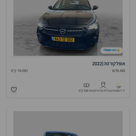
רכב חשמלי
אופל
קורסה
|
2022
₪76,450
74,093 ק"מ
1
יד ראשונה
בעלות פרטית
טווח 335 ק״מ