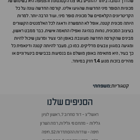
שהדרך הטובה ביותר להתנייע בארצנו הקטנטונת והצפופה היא בשימוש של
מכוניות הסופר מיני החדשות שהגיעו אלינו. קורסה החדשה עונה על כל
הקריטריונים הקלאסיים של מכונית סופר מיני, ועוד הרבה יותר. למרות
היותה מכונית קטנה, אופל לא התפשרה ודאגה לכל האלמנטים הקשורים
בעיצוב המכונית, נוחות בנהיגה ואפילו התאמה אישית. כבר ממבט ראשון,
מבינים שהקורסה החדשה מעוצבת באופן הכי צעיר ומרענן שיכול להיות
ומגיעה במגוון צבעים מדליקים. כמו כן, מעבר להיותה קטנה ודינאמית כל
כך בעיר, היא מתאימה באופן מושלם גם בנסיעות בכבישים בינעירוניים או
1
4
מהירים בזכות מנוע
.
חזק במיוחד.
קטגוריות:
משפחתי
הסניפים שלנו
ראשל״צ - דוד סחרוב 7, ראשון לציון
גלילות - מתחם פי גלילות, רמת השרון
חיפה - שדרות ההסתדרות 52, חיפה