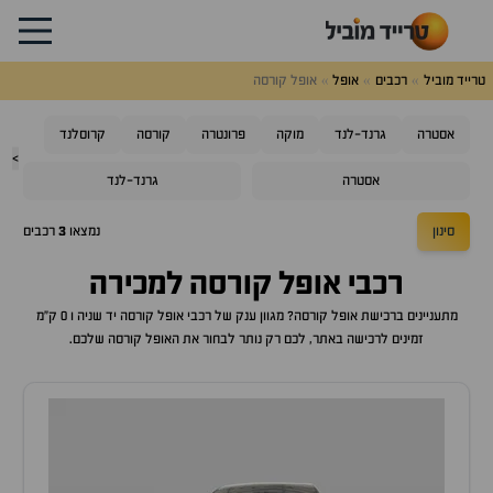
טרייד מוביל
רכבים
אופל
אופל קורסה
אסטרה
גרנד-לנד
מוקה
פרונטרה
קורסה
קרוסלנד
>
אסטרה
גרנד-לנד
סינון
נמצאו
3
רכבים
רכבי
אופל קורסה
למכירה
מתעניינים ברכישת
אופל קורסה
? מגוון ענק של רכבי
אופל קורסה
יד שניה ו 0 ק"מ
זמינים לרכישה באתר, לכם רק נותר לבחור את ה
אופל קורסה
שלכם.