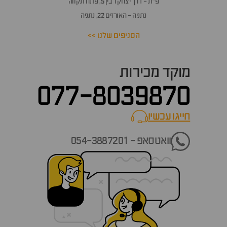
פ״ת - דרך יצחק רבין 5, פתח תקווה
נתניה - האורזים 22, נתניה
הסניפים שלנו >>
מוקד מכירות
077-8039870
חייגו עכשיו
call now
וואטסאפ - 054-3887201