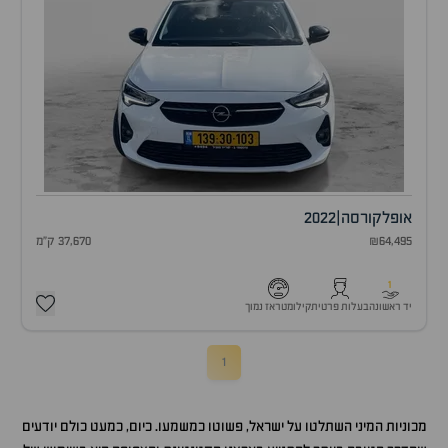
אופל
קורסה
|
2022
₪64,495
37,670 ק"מ
1
יד ראשונה
בעלות פרטית
קילומטראז נמוך
1
מכוניות המיני השתלטו על ישראל, פשוטו כמשמעו. כיום, כמעט כולם יודעים