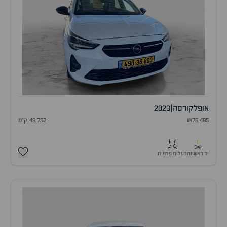
אופל
קורסה
|
2023
₪76,495
49,752 ק"מ
1
יד ראשונה
בעלות פרטית