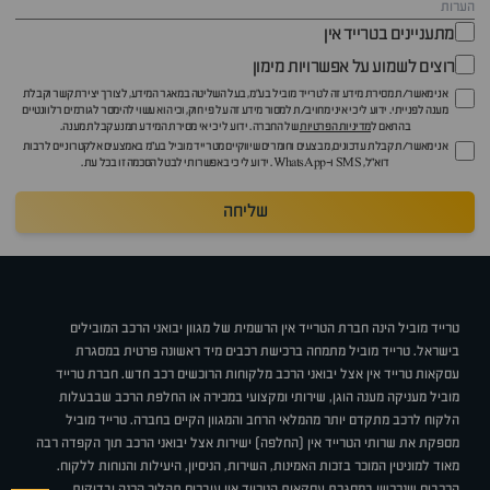
מתעניינים בטרייד אין
רוצים לשמוע על אפשרויות מימון
אני מאשר/ת מסירת מידע זה לטרייד מוביל בע"מ, בעל השליטה במאגר המידע, לצורך יצירת קשר וקבלת
מענה לפנייתי. ידוע לי כי איני מחויב/ת למסור מידע זה על פי חוק, וכי הוא עשוי להימסר לגורמים רלוונטיים
בהתאם ל
מדיניות הפרטיות
של החברה. ידוע לי כי אי מסירת המידע תמנע קבלת מענה.
אני מאשר/ת קבלת עדכונים, מבצעים וחומרים שיווקיים מטרייד מוביל בע"מ באמצעים אלקטרוניים לרבות
דוא״ל, SMS ו-WhatsApp. ידוע לי כי באפשרותי לבטל הסכמה זו בכל עת.
שליחה
טרייד מוביל הינה חברת הטרייד אין הרשמית של מגוון יבואני הרכב המובילים
בישראל. טרייד מוביל מתמחה ברכישת רכבים מיד ראשונה פרטית במסגרת
עסקאות טרייד אין אצל יבואני הרכב מלקוחות הרוכשים רכב חדש. חברת טרייד
מוביל מעניקה מענה הוגן, שירותי ומקצועי במכירה או החלפת הרכב שבבעלות
הלקוח לרכב מתקדם יותר מהמלאי הרחב והמגוון הקיים בחברה. טרייד מוביל
מספקת את שרותי הטרייד אין (החלפה) ישירות אצל יבואני הרכב תוך הקפדה רבה
מאוד למוניטין המוכר בזכות האמינות, השירות, הניסיון, היעילות והנוחות ללקוח.
הרכבים שנרכשו במסגרת עסקאות הטרייד אין עוברים תהליך הכנה ובדיקות