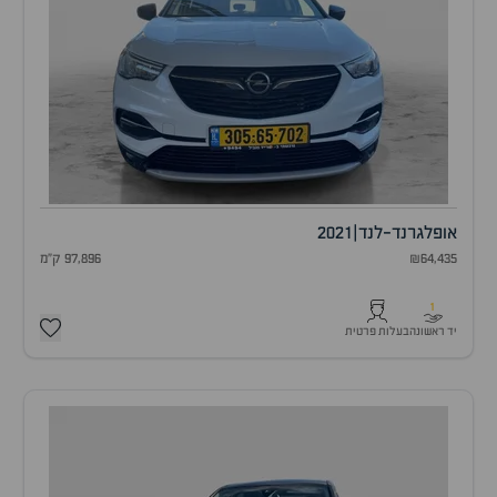
אופל
גרנד-לנד
|
2021
₪64,435
97,896 ק"מ
1
יד ראשונה
בעלות פרטית