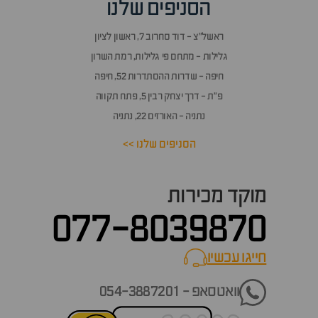
הסניפים שלנו
ראשל״צ - דוד סחרוב 7, ראשון לציון
גלילות - מתחם פי גלילות, רמת השרון
חיפה - שדרות ההסתדרות 52, חיפה
פ״ת - דרך יצחק רבין 5, פתח תקווה
נתניה - האורזים 22, נתניה
הסניפים שלנו >>
מוקד מכירות
077-8039870
חייגו עכשיו
call now
וואטסאפ - 054-3887201