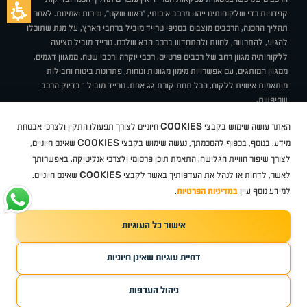
קפדניות כדי שלקוחותינו ייהנו מרכב איכותי, "ראש שקט", שירות ואמינות. לאחר
תהליך ההכנה, הרכבים מוצבים בסניפי טרייד מוביל ברחבי הארץ, על מנת שתוכלו
להגיע, להתרשם, לחוות ולהתחדש ברכב הבא שלכם. טרייד מוביל מציעה
ללקוחותיה מגוון רחב של רכבים פרטיים, רכבי יוקרה ורכבי שטח, ממגוון דגמים,
ממגוון המותגים, עם אפשרויות מימון מגוונות ונוחות, פתרונות ביטוח וחבילות
מותאמות אישית ללקוח, הכל תחת קורת גג אחת. טרייד מוביל – בדיוק הרכב
שחיפשת.
אודות
סניפים
טרייד מוביל בעיתונות
תנאי שימוש
מדיניות פרטיות
COOKIES
האתר עושה שימוש בקבצי
חיוניים לצורך תפעולו התקין ולצרכי אבטחת
BUY BACK
תקנון
מבצעים
מגזין טרייד מוביל
איך זה עובד?
דרושים
COOKIES
ניהול העדפות עוגיות
מידע. בנוסף, בכפוף להסכמתך, נעשה שימוש בקבצי
שאינם חיוניים,
לצורך שיפור חוויית הגלישה, התאמת תוכן פרסומי ולצרכי אנליטיקה. באפשרותך
COOKIES
לאשר, לדחות או לנהל את העדפותיך באשר לקבצי
שאינם חיוניים.
קיה
סיטרואן
אופל
פיג'ו
MG
מזדה
בי ווי די
צ'רי
טסלה
ניסאן
טויוטה
דאצ'יה
פולקסווגן
טסלה
ג'יפ
ב מ וו
לקסוס
אאודי
סקודה
יונדאי
רנו
שברולט
סיאט
מיצובישי
סוזוקי
הונדה
סובארו
סרס
אקספנג
למידע נוסף עיין
במדיניות הפרטיות
.
אישור כל העוגיות
TradeMobile instagram
TradeMobile facebook
TradeMobile youtube
Developed by Media Maven
דחיית עוגיות שאינן חיוניות
©
כל הזכויות שמורות טרייד מוביל
2026
ריגו מרקטינג - קידום אתרים
ניהול העדפות
חפשו עבורי
קנו ממני