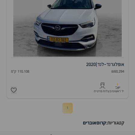
אופל
גרנד-לנד
|
2020
₪60,294
110,108 ק"מ
1
יד ראשונה
בעלות פרטית
1
קטגוריות:
קרוסאוברים