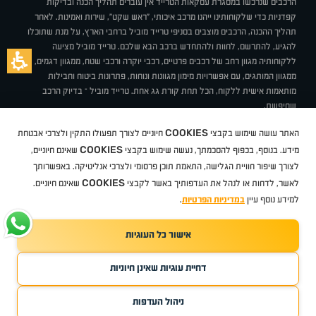
הרכבים שנרכשו במסגרת עסקאות הטרייד אין עוברים תהליך הכנה ובדיקות
קפדניות כדי שלקוחותינו ייהנו מרכב איכותי, "ראש שקט", שירות ואמינות. לאחר
תהליך ההכנה, הרכבים מוצבים בסניפי טרייד מוביל ברחבי הארץ, על מנת שתוכלו
להגיע, להתרשם, לחוות ולהתחדש ברכב הבא שלכם. טרייד מוביל מציעה
ללקוחותיה מגוון רחב של רכבים פרטיים, רכבי יוקרה ורכבי שטח, ממגוון דגמים,
ממגוון המותגים, עם אפשרויות מימון מגוונות ונוחות, פתרונות ביטוח וחבילות
מותאמות אישית ללקוח, הכל תחת קורת גג אחת. טרייד מוביל – בדיוק הרכב
שחיפשת.
אודות
סניפים
טרייד מוביל בעיתונות
תנאי שימוש
מדיניות פרטיות
COOKIES
האתר עושה שימוש בקבצי
חיוניים לצורך תפעולו התקין ולצרכי אבטחת
BUY BACK
תקנון
מבצעים
מגזין טרייד מוביל
איך זה עובד?
דרושים
COOKIES
ניהול העדפות עוגיות
מידע. בנוסף, בכפוף להסכמתך, נעשה שימוש בקבצי
שאינם חיוניים,
לצורך שיפור חוויית הגלישה, התאמת תוכן פרסומי ולצרכי אנליטיקה. באפשרותך
COOKIES
לאשר, לדחות או לנהל את העדפותיך באשר לקבצי
שאינם חיוניים.
קיה
סיטרואן
אופל
פיג'ו
MG
מזדה
בי ווי די
צ'רי
טסלה
ניסאן
טויוטה
דאצ'יה
פולקסווגן
טסלה
ג'יפ
ב מ וו
לקסוס
אאודי
סקודה
יונדאי
רנו
שברולט
סיאט
מיצובישי
סוזוקי
הונדה
סובארו
סרס
אקספנג
למידע נוסף עיין
במדיניות הפרטיות
.
אישור כל העוגיות
TradeMobile instagram
TradeMobile facebook
TradeMobile youtube
Developed by Media Maven
דחיית עוגיות שאינן חיוניות
©
כל הזכויות שמורות טרייד מוביל
2026
ריגו מרקטינג - קידום אתרים
ניהול העדפות