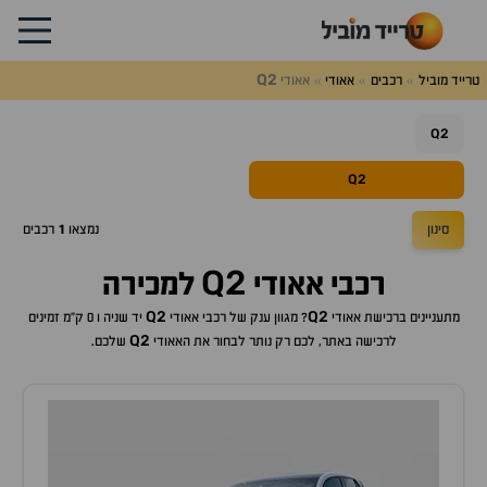
Q2
טרייד מוביל
רכבים
אאודי
אאודי
Q2
Q2
סינון
נמצאו
1
רכבים
Q2
רכבי
אאודי
למכירה
Q2
Q2
מתעניינים ברכישת
אאודי
? מגוון ענק של רכבי
אאודי
יד שניה ו 0 ק"מ זמינים
Q2
לרכישה באתר, לכם רק נותר לבחור את ה
אאודי
שלכם.