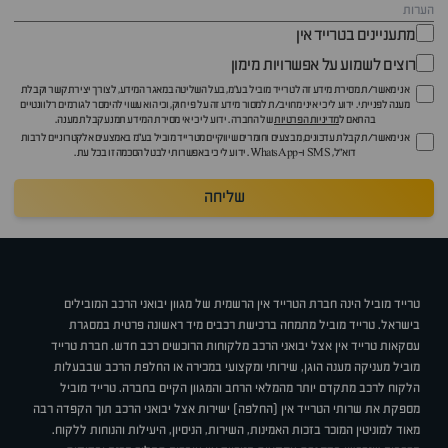
מתעניינים בטרייד אין
רוצים לשמוע על אפשרויות מימון
אני מאשר/ת מסירת מידע זה לטרייד מוביל בע"מ, בעל השליטה במאגר המידע, לצורך יצירת קשר וקבלת
מענה לפנייתי. ידוע לי כי איני מחויב/ת למסור מידע זה על פי חוק, וכי הוא עשוי להימסר לגורמים רלוונטיים
בהתאם ל
מדיניות הפרטיות
של החברה. ידוע לי כי אי מסירת המידע תמנע קבלת מענה.
אני מאשר/ת קבלת עדכונים, מבצעים וחומרים שיווקיים מטרייד מוביל בע"מ באמצעים אלקטרוניים לרבות
דוא״ל, SMS ו-WhatsApp. ידוע לי כי באפשרותי לבטל הסכמה זו בכל עת.
שליחה
טרייד מוביל הינה חברת הטרייד אין הרשמית של מגוון יבואני הרכב המובילים
בישראל. טרייד מוביל מתמחה ברכישת רכבים מיד ראשונה פרטית במסגרת
עסקאות טרייד אין אצל יבואני הרכב מלקוחות הרוכשים רכב חדש. חברת טרייד
מוביל מעניקה מענה הוגן, שירותי ומקצועי במכירה או החלפת הרכב שבבעלות
הלקוח לרכב מתקדם יותר מהמלאי הרחב והמגוון הקיים בחברה. טרייד מוביל
מספקת את שרותי הטרייד אין (החלפה) ישירות אצל יבואני הרכב תוך הקפדה רבה
מאוד למוניטין המוכר בזכות האמינות, השירות, הניסיון, היעילות והנוחות ללקוח.