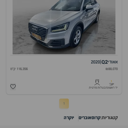
Q2
אאודי
|
2020
₪88,070
116,356 ק"מ
1
יד ראשונה
בעלות פרטית
1
קטגוריות:
קרוסאוברים
יוקרה