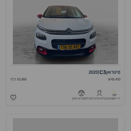
C3
סיטרואן
|
2020
₪49,450
63,866 ק"מ
1
יד ראשונה
בעלות פרטית
קילומטראז נמוך