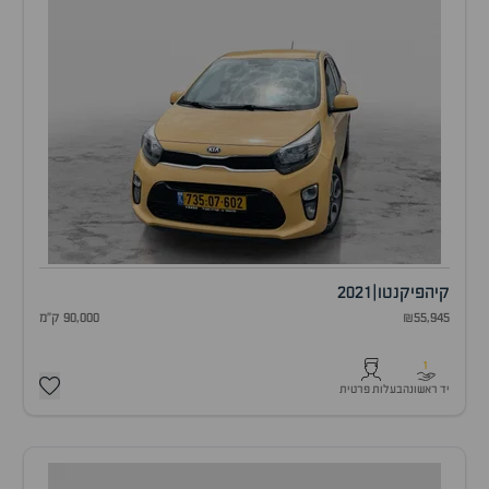
קיה
פיקנטו
|
2021
₪55,945
90,000 ק"מ
1
יד ראשונה
בעלות פרטית