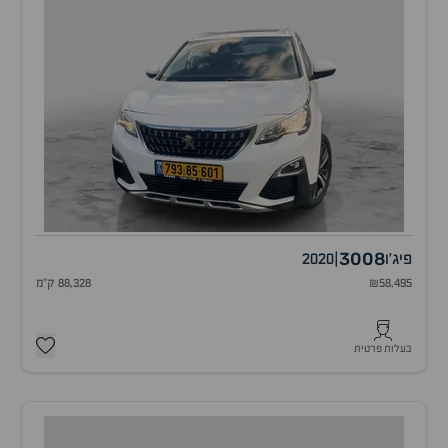
3008
פיג'ו
|
2020
₪58,495
88,328 ק"מ
בעלות פרטית