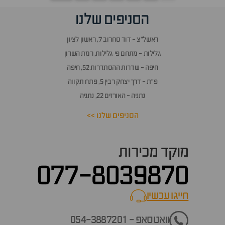
הסניפים שלנו
ראשל״צ - דוד סחרוב 7, ראשון לציון
גלילות - מתחם פי גלילות, רמת השרון
חיפה - שדרות ההסתדרות 52, חיפה
פ״ת - דרך יצחק רבין 5, פתח תקווה
נתניה - האורזים 22, נתניה
הסניפים שלנו >>
מוקד מכירות
077-8039870
חייגו עכשיו
call now
וואטסאפ - 054-3887201