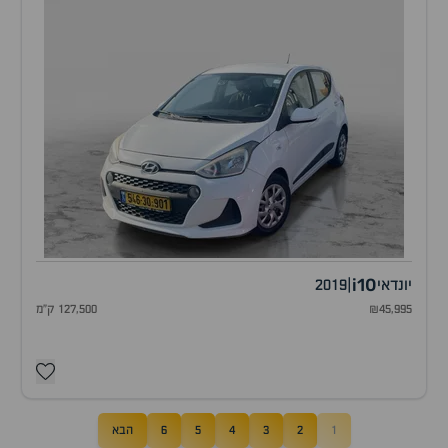
i10
יונדאי
|
2019
₪45,995
127,500 ק"מ
1
2
3
4
5
6
הבא