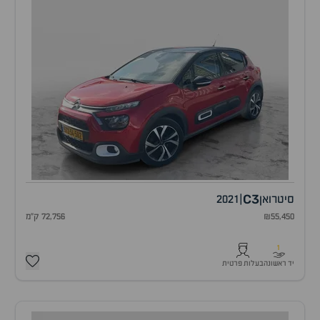
C3
סיטרואן
|
2021
₪55,450
72,756 ק"מ
1
יד ראשונה
בעלות פרטית