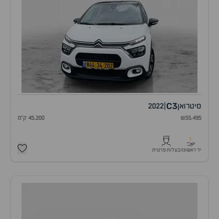
C3
סיטרואן
|
2022
₪55,495
45,200 ק"מ
1
יד ראשונה
בעלות פרטית