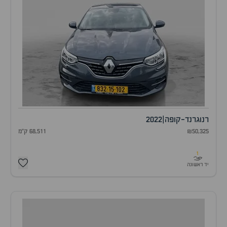
רנו
גרנד-קופה
|
2022
₪50,325
68,511 ק"מ
1
יד ראשונה