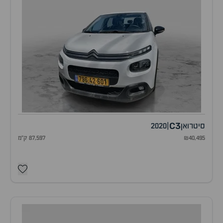
C3
סיטרואן
|
2020
₪40,495
87,597 ק"מ