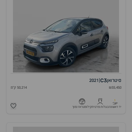
C3
סיטרואן
|
2021
₪55,450
50,214 ק"מ
1
יד ראשונה
בעלות פרטית
קילומטראז נמוך