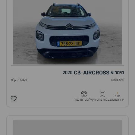
C3
AIRCROSS
סיטרואן
|
2020
-
₪54,450
37,421 ק"מ
1
יד ראשונה
בעלות פרטית
קילומטראז נמוך