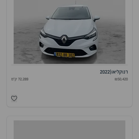
רנו
קליאו
|
2022
₪50,420
72,289 ק"מ