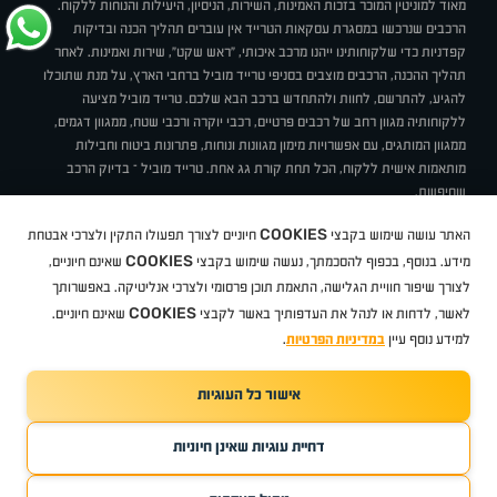
מאוד למוניטין המוכר בזכות האמינות, השירות, הניסיון, היעילות והנוחות ללקוח.
הרכבים שנרכשו במסגרת עסקאות הטרייד אין עוברים תהליך הכנה ובדיקות
קפדניות כדי שלקוחותינו ייהנו מרכב איכותי, "ראש שקט", שירות ואמינות. לאחר
תהליך ההכנה, הרכבים מוצבים בסניפי טרייד מוביל ברחבי הארץ, על מנת שתוכלו
להגיע, להתרשם, לחוות ולהתחדש ברכב הבא שלכם. טרייד מוביל מציעה
ללקוחותיה מגוון רחב של רכבים פרטיים, רכבי יוקרה ורכבי שטח, ממגוון דגמים,
ממגוון המותגים, עם אפשרויות מימון מגוונות ונוחות, פתרונות ביטוח וחבילות
מותאמות אישית ללקוח, הכל תחת קורת גג אחת. טרייד מוביל – בדיוק הרכב
שחיפשת.
אודות
סניפים
טרייד מוביל בעיתונות
תנאי שימוש
מדיניות פרטיות
COOKIES
האתר עושה שימוש בקבצי
חיוניים לצורך תפעולו התקין ולצרכי אבטחת
BUY BACK
תקנון
מבצעים
מגזין טרייד מוביל
איך זה עובד?
דרושים
COOKIES
ניהול העדפות עוגיות
מידע. בנוסף, בכפוף להסכמתך, נעשה שימוש בקבצי
שאינם חיוניים,
לצורך שיפור חוויית הגלישה, התאמת תוכן פרסומי ולצרכי אנליטיקה. באפשרותך
COOKIES
לאשר, לדחות או לנהל את העדפותיך באשר לקבצי
שאינם חיוניים.
קיה
סיטרואן
אופל
פיג'ו
MG
Geely
מזדה
בי ווי די
צ'רי
טסלה
ניסאן
טויוטה
דאצ'יה
פולקסווגן
טסלה
ג'יפ
ב מ וו
לקסוס
אאודי
סקודה
יונדאי
רנו
שברולט
סיאט
מיצובישי
סוזוקי
הונדה
סובארו
סרס
אקספנג
למידע נוסף עיין
במדיניות הפרטיות
.
אישור כל העוגיות
TradeMobile instagram
TradeMobile facebook
TradeMobile youtube
Developed by Media Maven
דחיית עוגיות שאינן חיוניות
©
כל הזכויות שמורות טרייד מוביל
2026
ריגו מרקטינג - קידום אתרים