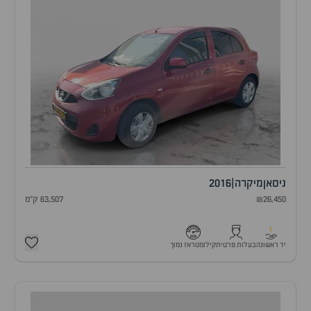
ניסאן
מיקרה
|
2016
₪26,450
63,507 ק"מ
1
יד ראשונה
בעלות פרטית
קילומטראז נמוך