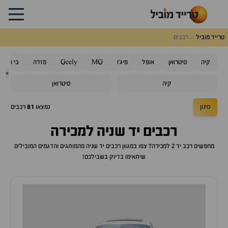
טרייד מוביל
רכבים
קיה
סיטרואן
אופל
פיג'ו
MG
Geely
מזדה
בי ווי די
>
קיה
סיטרואן
סינון
נמצאו
81
רכבים
רכבים יד שניה למכירה
מחפשים רכב יד 2 למכירה? צפו במגוון רכבים יד שניה מהמותגים והדגמים המובילים
שיתאימו בדיוק בשבילכם!