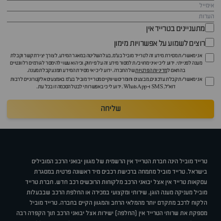
מתעניינים בטרייד אין
רוצים לשמוע על אפשרויות מימון
אני מאשר/ת מסירת מידע זה לטרייד מוביל בע"מ, בעל השליטה במאגר המידע, לצורך יצירת קשר וקבלת
מענה לפנייתי. ידוע לי כי איני מחויב/ת למסור מידע זה על פי חוק, וכי הוא עשוי להימסר לגורמים רלוונטיים
בהתאם ל
מדיניות הפרטיות
של החברה. ידוע לי כי אי מסירת המידע תמנע קבלת מענה.
אני מאשר/ת קבלת עדכונים, מבצעים וחומרים שיווקיים מטרייד מוביל בע"מ באמצעים אלקטרוניים לרבות
דוא״ל, SMS ו-WhatsApp. ידוע לי כי באפשרותי לבטל הסכמה זו בכל עת.
שליחה
טרייד מוביל הינה חברת הטרייד אין הרשמית של מגוון יבואני הרכב המובילים
בישראל. טרייד מוביל מתמחה ברכישת רכבים מיד ראשונה פרטית במסגרת
עסקאות טרייד אין אצל יבואני הרכב מלקוחות הרוכשים רכב חדש. חברת טרייד
מוביל מעניקה מענה הוגן, שירותי ומקצועי במכירה או החלפת הרכב שבבעלות
הלקוח לרכב מתקדם יותר מהמלאי הרחב והמגוון הקיים בחברה. טרייד מוביל
מספקת את שרותי הטרייד אין (החלפה) ישירות אצל יבואני הרכב תוך הקפדה רבה