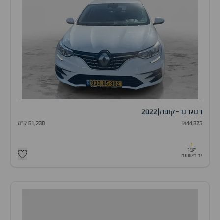
רנו
גרנד-קופה
|
2022
₪44,325
61,230 ק"מ
1
יד ראשונה