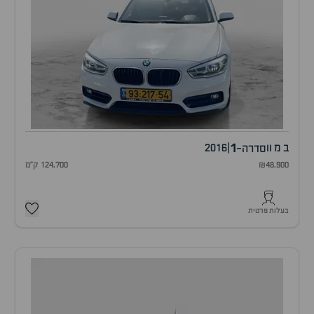
1
ב מ וו
|
2016
סדרה-
₪48,900
124,700 ק"מ
בעלות פרטית