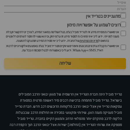
מתעניינים בטרייד אין
רוצים לשמוע על אפשרויות מימון
אני מאשר/ת מסירת מידע זה לטרייד מוביל בע"מ, בעל השליטה במאגר המידע, לצורך יצירת קשר וקבלת
מענה לפנייתי. ידוע לי כי איני מחויב/ת למסור מידע זה על פי חוק, וכי הוא עשוי להימסר לגורמים רלוונטיים
בהתאם ל
מדיניות הפרטיות
של החברה. ידוע לי כי אי מסירת המידע תמנע קבלת מענה.
אני מאשר/ת קבלת עדכונים, מבצעים וחומרים שיווקיים מטרייד מוביל בע"מ באמצעים אלקטרוניים לרבות
דוא״ל, SMS ו-WhatsApp. ידוע לי כי באפשרותי לבטל הסכמה זו בכל עת.
שליחה
טרייד מוביל הינה חברת הטרייד אין הרשמית של מגוון יבואני הרכב המובילים
בישראל. טרייד מוביל מתמחה ברכישת רכבים מיד ראשונה פרטית במסגרת
עסקאות טרייד אין אצל יבואני הרכב מלקוחות הרוכשים רכב חדש. חברת טרייד
מוביל מעניקה מענה הוגן, שירותי ומקצועי במכירה או החלפת הרכב שבבעלות
הלקוח לרכב מתקדם יותר מהמלאי הרחב והמגוון הקיים בחברה. טרייד מוביל
מספקת את שרותי הטרייד אין (החלפה) ישירות אצל יבואני הרכב תוך הקפדה רבה