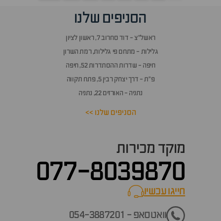
הסניפים שלנו
ראשל״צ - דוד סחרוב 7, ראשון לציון
גלילות - מתחם פי גלילות, רמת השרון
חיפה - שדרות ההסתדרות 52, חיפה
פ״ת - דרך יצחק רבין 5, פתח תקווה
נתניה - האורזים 22, נתניה
הסניפים שלנו >>
מוקד מכירות
077-8039870
חייגו עכשיו
call now
וואטסאפ - 054-3887201