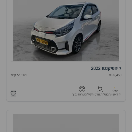
קיה
פיקנטו
|
2022
₪69,450
51,561 ק"מ
1
יד ראשונה
בעלות פרטית
קילומטראז נמוך