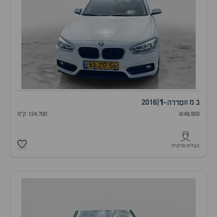
1
ב מ וו
|
2016
סדרה-
₪48,900
124,700 ק"מ
בעלות פרטית