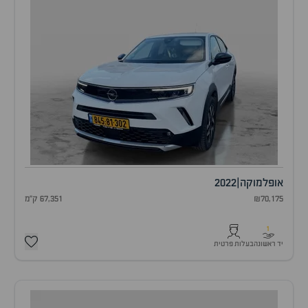
אופל
מוקה
|
2022
₪70,175
67,351 ק"מ
1
יד ראשונה
בעלות פרטית