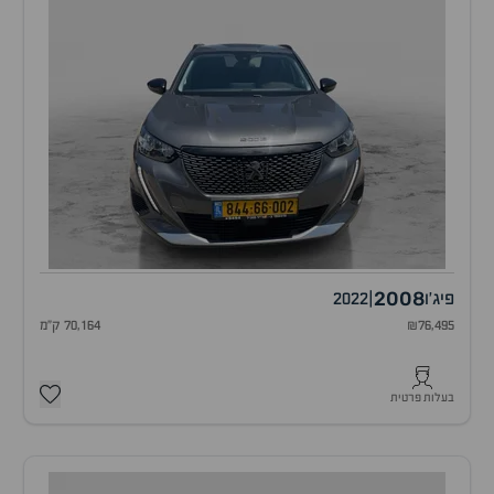
2008
פיג'ו
|
2022
₪76,495
70,164 ק"מ
בעלות פרטית