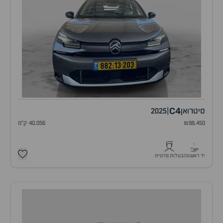
C4
סיטרואן
|
2025
₪98,450
40,056 ק"מ
1
יד ראשונה
בעלות פרטית