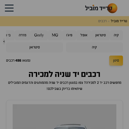
טרייד מוביל
רכבים
קיה
סיטרואן
אופל
פיג'ו
MG
Geely
מזדה
בי ווי די
>
קיה
סיטרואן
סינון
נמצאו
496
רכבים
רכבים יד שניה למכירה
מחפשים רכב יד 2 למכירה? צפו במגוון רכבים יד שניה מהמותגים והדגמים המובילים
שיתאימו בדיוק בשבילכם!