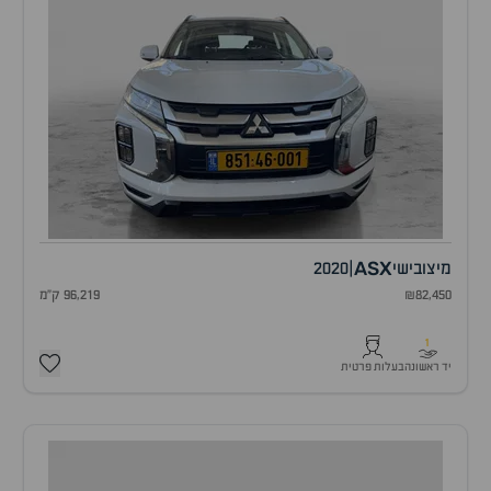
ASX
מיצובישי
|
2020
₪82,450
96,219 ק"מ
1
יד ראשונה
בעלות פרטית