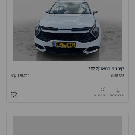
קיה
ספורטאז'
|
2022
₪98,395
125,704 ק"מ
1
יד ראשונה
בעלות פרטית