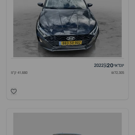
i20
יונדאי
|
2022
₪72,305
41,680 ק"מ