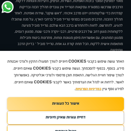
מאוד למוניטין המוכר בזכות האמינות, השירות, הניסיון, היעילות והנוחות ללקוח.
הרכבים שנרכשו במסגרת עסקאות הטרייד אין עוברים תהליך הכנה ובדיקות
קפדניות כדי שלקוחותינו ייהנו מרכב איכותי, "ראש שקט", שירות ואמינות. לאחר
תהליך ההכנה, הרכבים מוצבים בסניפי טרייד מוביל ברחבי הארץ, על מנת שתוכלו
להגיע, להתרשם, לחוות ולהתחדש ברכב הבא שלכם. טרייד מוביל מציעה
ללקוחותיה מגוון רחב של רכבים פרטיים, רכבי יוקרה ורכבי שטח, ממגוון דגמים,
ממגוון המותגים, עם אפשרויות מימון מגוונות ונוחות, פתרונות ביטוח וחבילות
מותאמות אישית ללקוח, הכל תחת קורת גג אחת. טרייד מוביל – בדיוק הרכב
שחיפשת.
אודות
סניפים
טרייד מוביל בעיתונות
תנאי שימוש
מדיניות פרטיות
COOKIES
האתר עושה שימוש בקבצי
חיוניים לצורך תפעולו התקין ולצרכי אבטחת
BUY BACK
תקנון
מבצעים
מגזין טרייד מוביל
איך זה עובד?
דרושים
COOKIES
ניהול העדפות עוגיות
מידע. בנוסף, בכפוף להסכמתך, נעשה שימוש בקבצי
שאינם חיוניים,
לצורך שיפור חוויית הגלישה, התאמת תוכן פרסומי ולצרכי אנליטיקה. באפשרותך
COOKIES
לאשר, לדחות או לנהל את העדפותיך באשר לקבצי
שאינם חיוניים.
קיה
סיטרואן
אופל
פיג'ו
MG
Geely
מזדה
בי ווי די
צ'רי
טסלה
ניסאן
טויוטה
דאצ'יה
פולקסווגן
טסלה
ג'יפ
ב מ וו
לקסוס
אאודי
סקודה
יונדאי
רנו
שברולט
סיאט
מיצובישי
סוזוקי
הונדה
סובארו
סרס
אקספנג
למידע נוסף עיין
במדיניות הפרטיות
.
אישור כל העוגיות
TradeMobile instagram
TradeMobile facebook
TradeMobile youtube
Developed by Media Maven
דחיית עוגיות שאינן חיוניות
©
כל הזכויות שמורות טרייד מוביל
2026
ריגו מרקטינג - קידום אתרים