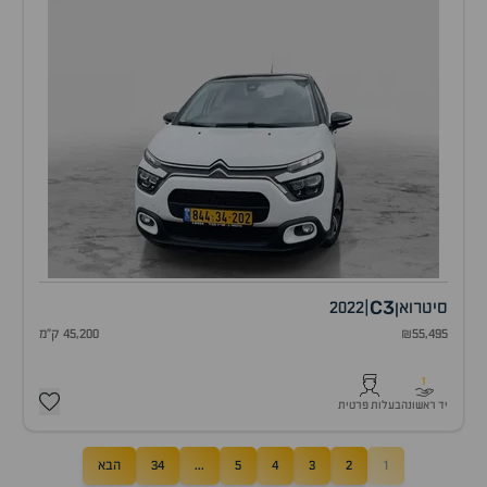
C3
סיטרואן
|
2022
₪55,495
45,200 ק"מ
1
יד ראשונה
בעלות פרטית
1
2
3
4
5
...
34
הבא