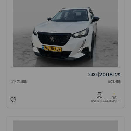
2008
פיג'ו
|
2022
₪76,495
71,698 ק"מ
1
יד ראשונה
בעלות פרטית