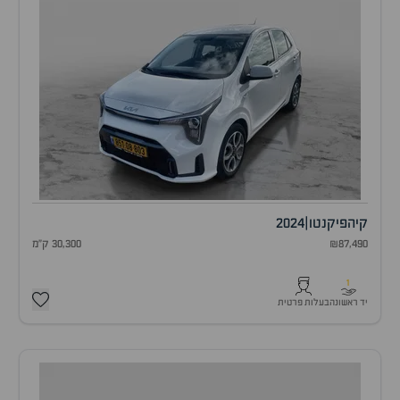
קיה
פיקנטו
|
2024
₪87,490
30,300 ק"מ
1
יד ראשונה
בעלות פרטית