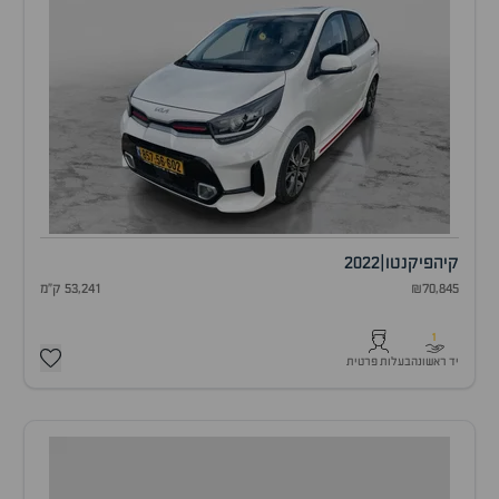
קיה
פיקנטו
|
2022
₪70,845
53,241 ק"מ
1
יד ראשונה
בעלות פרטית