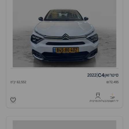
C4
סיטרואן
|
2022
₪72,495
62,552 ק"מ
1
יד ראשונה
בעלות פרטית