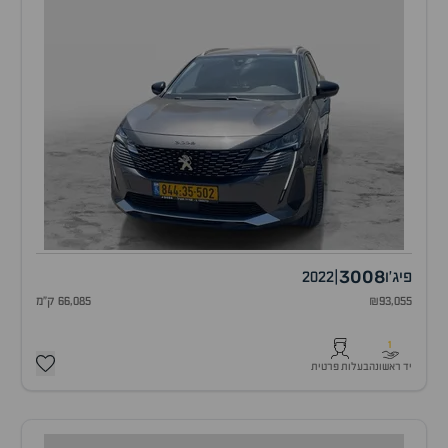
3008
פיג'ו
|
2022
₪93,055
66,085 ק"מ
1
יד ראשונה
בעלות פרטית