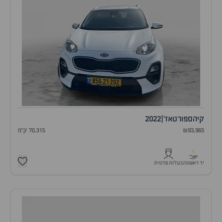
קיה
ספורטאז'
|
2022
₪93,965
70,315 ק"מ
1
יד ראשונה
בעלות פרטית