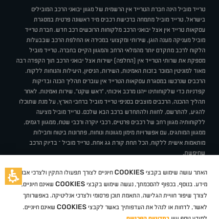
טרייד מוביל הינה חברת הטרייד אין הרשמית של מגוון יבואני הרכב המובילים
בישראל. טרייד מוביל מתמחה ברכישת רכבים מיד ראשונה פרטית במסגרת
עסקאות טרייד אין אצל יבואני הרכב מלקוחות הרוכשים רכב חדש. חברת טרייד
מוביל מעניקה מענה הוגן, שירותי ומקצועי במכירה או החלפת הרכב שבבעלות
הלקוח לרכב מתקדם יותר מהמלאי הרחב והמגוון הקיים בחברה. טרייד מוביל
מספקת את שרותי הטרייד אין (החלפה) ישירות אצל יבואני הרכב תוך הקפדה רבה
מאוד למוניטין המוכר בזכות האמינות, השירות, הניסיון, היעילות והנוחות ללקוח.
הרכבים שנרכשו במסגרת עסקאות הטרייד אין עוברים תהליך הכנה ובדיקות
קפדניות כדי שלקוחותינו ייהנו מרכב איכותי, "ראש שקט", שירות ואמינות. לאחר
תהליך ההכנה, הרכבים מוצבים בסניפי טרייד מוביל ברחבי הארץ, על מנת שתוכלו
להגיע, להתרשם, לחוות ולהתחדש ברכב הבא שלכם. טרייד מוביל מציעה
ללקוחותיה מגוון רחב של רכבים פרטיים, רכבי יוקרה ורכבי שטח, ממגוון דגמים,
ממגוון המותגים, עם אפשרויות מימון מגוונות ונוחות, פתרונות ביטוח וחבילות
מותאמות אישית ללקוח, הכל תחת קורת גג אחת. טרייד מוביל – בדיוק הרכב
שחיפשת.
אודות
סניפים
טרייד מוביל בעיתונות
תנאי שימוש
מדיניות פרטיות
COOKIES
האתר עושה שימוש בקבצי
חיוניים לצורך תפעולו התקין ולצרכי אבטחת
BUY BACK
תקנון
מבצעים
מגזין טרייד מוביל
איך זה עובד?
דרושים
COOKIES
ניהול העדפות עוגיות
מידע. בנוסף, בכפוף להסכמתך, נעשה שימוש בקבצי
שאינם חיוניים,
לצורך שיפור חוויית הגלישה, התאמת תוכן פרסומי ולצרכי אנליטיקה. באפשרותך
COOKIES
לאשר, לדחות או לנהל את העדפותיך באשר לקבצי
שאינם חיוניים.
קיה
סיטרואן
אופל
פיג'ו
MG
Geely
מזדה
בי ווי די
צ'רי
טסלה
ניסאן
טויוטה
דאצ'יה
פולקסווגן
טסלה
ג'יפ
ב מ וו
לקסוס
אאודי
סקודה
יונדאי
רנו
שברולט
סיאט
מיצובישי
סוזוקי
הונדה
סובארו
סרס
אקספנג
למידע נוסף עיין
במדיניות הפרטיות
.