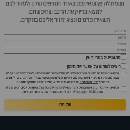
נשמח להיפגש איתכם באחד הסניפים שלנו ולעזור לכם
למצוא בדיוק את הרכב שחיפשתם.
השאירו פרטים ונציג יחזור אליכם בהקדם.
מתעניינים בטרייד אין
רוצים לשמוע על אפשרויות מימון
אני מאשר/ת מסירת מידע זה לטרייד מוביל בע"מ, בעל השליטה במאגר המידע, לצורך יצירת קשר וקבלת
מענה לפנייתי. ידוע לי כי איני מחויב/ת למסור מידע זה על פי חוק, וכי הוא עשוי להימסר לגורמים רלוונטיים
בהתאם ל
מדיניות הפרטיות
של החברה. ידוע לי כי אי מסירת המידע תמנע קבלת מענה.
אני מאשר/ת קבלת עדכונים, מבצעים וחומרים שיווקיים מטרייד מוביל בע"מ באמצעים אלקטרוניים לרבות
דוא״ל, SMS ו-WhatsApp. ידוע לי כי באפשרותי לבטל הסכמה זו בכל עת.
שליחה