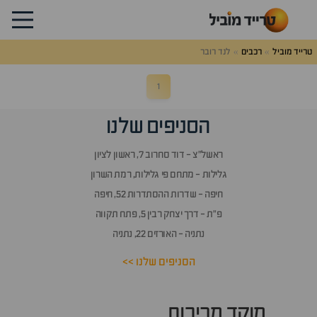
רייד
וביל
טרייד מוביל
רכבים
לנד רובר
1
הסניפים שלנו
ראשל״צ - דוד סחרוב 7, ראשון לציון
גלילות - מתחם פי גלילות, רמת השרון
חיפה - שדרות ההסתדרות 52, חיפה
פ״ת - דרך יצחק רבין 5, פתח תקווה
נתניה - האורזים 22, נתניה
הסניפים שלנו >>
מוקד מכירות