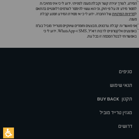
המידע, לצורך יצירת קשר וקבלת מענה לפנייתי. ידוע לי כי איני מחויב/ת
למסור מידע זה על פי חוק, וכי הוא עשוי להימסר לגורמים רלוונטיים בהתאם
ל
מדיניות הפרטיות
של החברה. ידוע לי כי אי מסירת המידע תמנע קבלת
מענה.
אני מאשר/ת קבלת עדכונים, מבצעים וחומרים שיווקיים מטרייד מוביל בע"מ
באמצעים אלקטרוניים לרבות דוא״ל, SMS ו-WhatsApp. ידוע לי כי
באפשרותי לבטל הסכמה זו בכל עת.
סניפים
תנאי שימוש
תקנון
BUY BACK
מגזין טרייד מוביל
דרושים