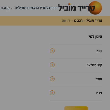
רייד
רכבים למכירה
דגמים מובילים
קטגורי
וביל
טרייד מוביל
רכבים
די. אס
סינון לפי
+
שנה
+
קילומטראז׳
+
מחיר
+
דגם