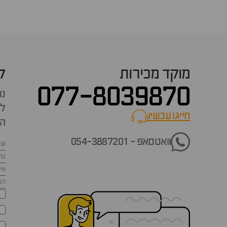
מוקד מכירות
ק
077-8039870
נש
למ
חייגו עכשיו
call now
הש
וואטסאפ - 054-3887201