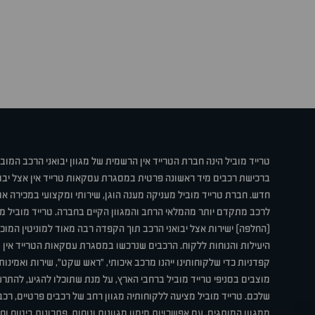
טרייד מוביל הינה חברת הטרייד אין הרשמית של מגוון יבואני הרכב המוב
ברכישת רכבים מיד ראשונה פרטית במסגרת עסקאות טרייד אין אצל יבו
חדש. חברת טרייד מוביל מעניקה מענה הוגן, שירותי ומקצועי במכירה 
לרכב מתקדם יותר מהמלאי הרחב והמגוון הקיים בחברה. טרייד מוביל מ
(החלפה) ישירות אצל יבואני הרכב תוך הקפדה רבה מאוד למוניטין המוכר 
היעילות והנוחות ללקוח. הרכבים שנרכשו במסגרת עסקאות הטרייד אין ע
קפדניות כדי שלקוחותינו ייהנו מרכב איכותי, "ראש שקט", שירות ואמינו
מוצבים בסניפי טרייד מוביל ברחבי הארץ, על מנת שתוכלו להגיע, להת
שלכם. טרייד מוביל מציעה ללקוחותיה מגוון רחב של רכבים פרטיים, רכבי
ממגוון המותגים, עם אפשרויות מימון מגוונות ונוחות, פתרונות ביטוח ו