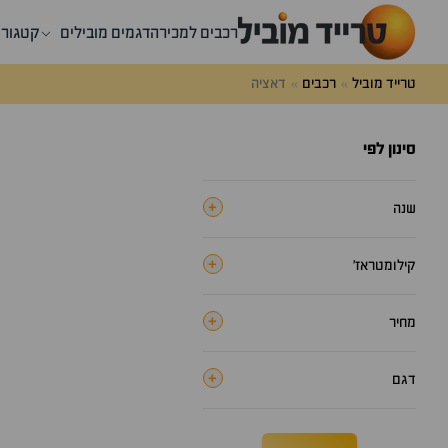
רייד
רכבים למכירה
דגמים מובילים
קטגורי
וביל
טרייד מוביל
רכבים
דאציה
סינון לפי
+
שנה
+
קילומטראז׳
+
מחיר
+
דגם