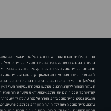
טרייד מוביל הינה חברת הטרייד אין הרשמית של מגוון יבואני הרכב המוב
ברכישת רכבים מיד ראשונה פרטית במסגרת עסקאות טרייד אין אצל יבו
חדש. חברת טרייד מוביל מעניקה מענה הוגן, שירותי ומקצועי במכירה 
לרכב מתקדם יותר מהמלאי הרחב והמגוון הקיים בחברה. טרייד מוביל מ
(החלפה) ישירות אצל יבואני הרכב תוך הקפדה רבה מאוד למוניטין המוכר 
היעילות והנוחות ללקוח. הרכבים שנרכשו במסגרת עסקאות הטרייד אין ע
קפדניות כדי שלקוחותינו ייהנו מרכב איכותי, "ראש שקט", שירות ואמינו
מוצבים בסניפי טרייד מוביל ברחבי הארץ, על מנת שתוכלו להגיע, להת
שלכם. טרייד מוביל מציעה ללקוחותיה מגוון רחב של רכבים פרטיים, רכבי
ממגוון המותגים, עם אפשרויות מימון מגוונות ונוחות, פתרונות ביטוח ו