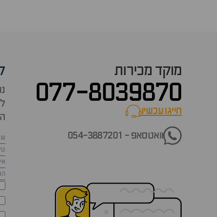
מוקד מכירות
ק
077-8039870
נש
למ
חייגו עכשיו
call now
הש
וואטסאפ - 054-3887201