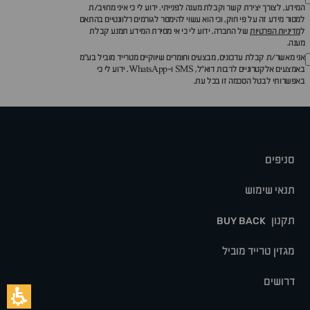
המידע, לצורך יצירת קשר וקבלת מענה לפנייתי. ידוע לי כי איני מחויב/ת
למסור מידע זה על פי חוק, וכי הוא עשוי להימסר לגורמים רלוונטיים בהתאם
ל
מדיניות הפרטיות
של החברה. ידוע לי כי אי מסירת המידע תמנע קבלת
מענה.
אני מאשר/ת קבלת עדכונים, מבצעים וחומרים שיווקיים מטרייד מוביל בע"מ
באמצעים אלקטרוניים לרבות דוא״ל, SMS ו-WhatsApp. ידוע לי כי
באפשרותי לבטל הסכמה זו בכל עת.
סניפים
תנאי שימוש
תקנון
BUY BACK
מגזין טרייד מוביל
דרושים