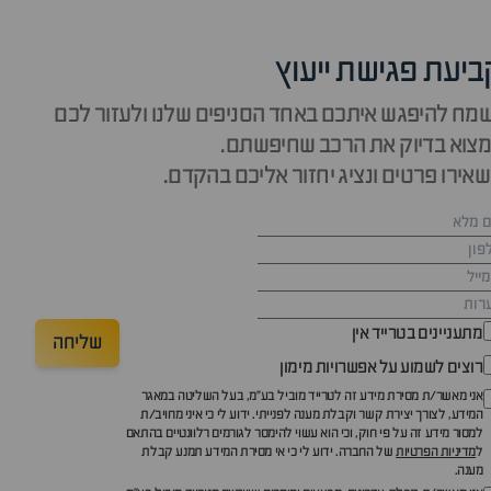
ביעת פגישת ייעוץ
מח להיפגש איתכם באחד הסניפים שלנו ולעזור לכם
צוא בדיוק את הרכב שחיפשתם.
אירו פרטים ונציג יחזור אליכם בהקדם.
מתעניינים בטרייד אין
שליחה
רוצים לשמוע על אפשרויות מימון
אני מאשר/ת מסירת מידע זה לטרייד מוביל בע"מ, בעל השליטה במאגר
המידע, לצורך יצירת קשר וקבלת מענה לפנייתי. ידוע לי כי איני מחויב/ת
למסור מידע זה על פי חוק, וכי הוא עשוי להימסר לגורמים רלוונטיים בהתאם
ל
מדיניות הפרטיות
של החברה. ידוע לי כי אי מסירת המידע תמנע קבלת
מענה.