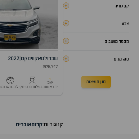
+
קטגוריה
+
צבע
+
מספר מושבים
שברולט
אקווינוקס
|
2022
+
סוג מנוע
₪79,747
1
סנן תוצאות
יד ראשונה
בעלות פרטית
קילומטראז נמוך
קטגוריות:
קרוסאוברים