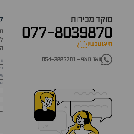
מוקד מכירות
ק
077-8039870
נש
למ
חייגו עכשיו
call now
הש
וואטסאפ - 054-3887201