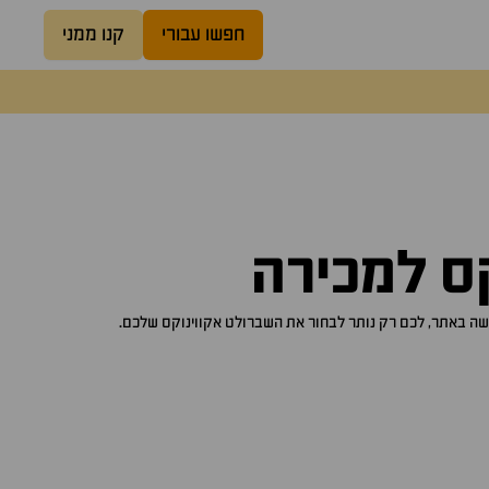
חפשו עבורי
קנו ממני
ס
למכירה
שברולט אקווינוקס
שלכם.