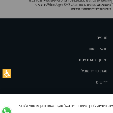
אני מאשר/ת קבלת עדכונים, מבצעים וחומרים שיווקיים מטרייד מוביל בע"מ
באמצעים אלקטרוניים לרבות דוא״ל, SMS ו-WhatsApp. ידוע לי כי
באפשרותי לבטל הסכמה זו בכל עת.
סניפים
תנאי שימוש
תקנון
BUY BACK
מגזין טרייד מוביל
דרושים
נם חיוניים, לצורך שיפור חוויית הגלישה, התאמת תוכן פרסומי ולצרכי
לט
סיאט
מיצובישי
סוזוקי
הונדה
סובארו
סרס
אקספנג