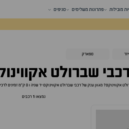
ות מובילות
פתרונות משלימים
סניפים
זר
ספארק
כבי
שברולט אקווינוק
לט אקווינוקס
? מגוון ענק של רכבי
שברולט אקווינוקס
יד שניה ו 0 ק"מ זמינים לרכישה באתר, לכם רק נותר לבחור את ה
נמצאו
1
רכבים