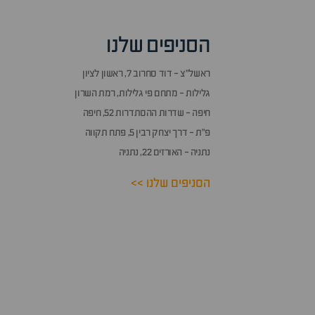
הסניפים שלנו
ראשל״צ - דוד סחרוב 7, ראשון לציון
גלילות - מתחם פי גלילות, רמת השרון
חיפה - שדרות ההסתדרות 52, חיפה
פ״ת - דרך יצחק רבין 5, פתח תקווה
נתניה - האורזים 22, נתניה
הסניפים שלנו >>