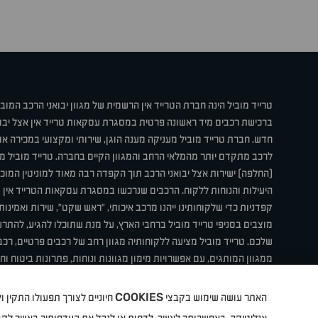
טרייד מוביל הינה חברת הטרייד אין הרשמית של מגוון יבואני הרכב המוב
ברכישת רכבים מיד ראשונה פרטית במסגרת עסקאות טרייד אין אצל יבו
חדש. חברת טרייד מוביל מעניקה מענה הוגן, שירותי ומקצועי במכירה 
לרכב מתקדם יותר מהמלאי הרחב והמגוון הקיים בחברה. טרייד מוביל מ
(החלפה) ישירות אצל יבואני הרכב תוך הקפדה רבה מאוד למוניטין המוכר 
היעילות והנוחות ללקוח. הרכבים שנרכשו במסגרת עסקאות הטרייד אין ע
קפדניות כדי שלקוחותינו ייהנו מרכב איכותי, "ראש שקט", שירות ואמינו
מוצבים בסניפי טרייד מוביל ברחבי הארץ, על מנת שתוכלו להגיע, להת
שלכם. טרייד מוביל מציעה ללקוחותיה מגוון רחב של רכבים פרטיים, רכבי
ממגוון המותגים, עם אפשרויות מימון מגוונות ונוחות, פתרונות ביטוח ו
תחת קורת גג אחת. טרייד מוביל – בדיוק הרכב שחיפשת.
COOKIES
האתר עושה שימוש בקבצי
חיוניים לצורך תפעולו התקין
קיה
סיטרואן
אופל
פיג'ו
MG
Geely
מזדה
בי ווי די
צ'רי
ט