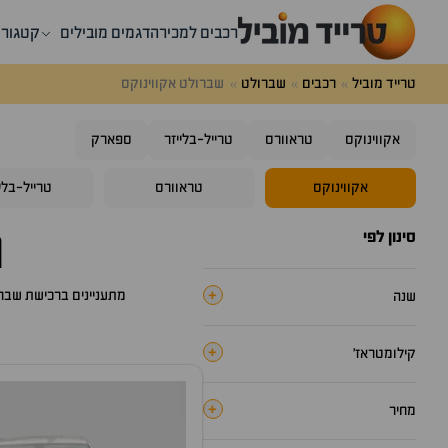
רכבים למכירה
דגמים מובילים
קטגורי
טרייד מוביל
רכבים
שברולט
שברולט אקווינוקס
אקווינוקס
טראוורס
טרייל-בלייזר
ספארק
אקווינוקס
טראוורס
טרייל-בליי
ר
סינון לפי
+
מתעניינים ברכישת
שברו
שנה
+
קילומטראז׳
+
מחיר