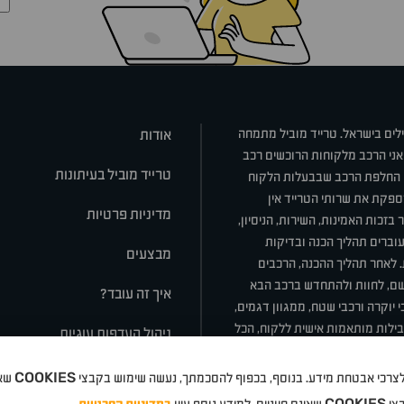
ילים בישראל. טרייד מוביל מתמחה
אודות
אני הרכב מלקוחות הרוכשים רכב
טרייד מוביל בעיתונות
או החלפת הרכב שבבעלות הלקוח
ספקת את שרותי הטרייד אין
מדיניות פרטיות
בזכות האמינות, השירות, הניסיון,
וברים תהליך הכנה ובדיקות
מבצעים
ת. לאחר תהליך ההכנה, הרכבים
רשם, לחוות ולהתחדש ברכב הבא
איך זה עובד?
 יוקרה ורכבי שטח, ממגוון דגמים,
חבילות מותאמות אישית ללקוח, הכל
ניהול העדפות עוגיות
COOKIES
 ולצרכי אבטחת מידע. בנוסף, בכפוף להסכמתך, נעשה שימוש בקבצי
שאי
סלה
ניסאן
טויוטה
דאצ'יה
פולקסווגן
טסלה
ג'יפ
ב מ וו
לקסוס
אאודי
סקודה
יונדאי
רנו
שברו
COOKIES